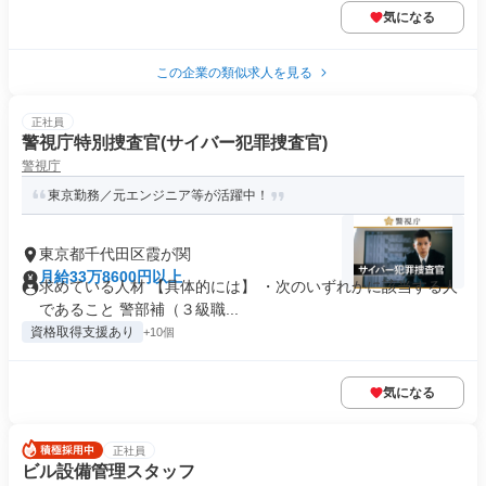
気になる
この企業の類似求人を見る
正社員
警視庁特別捜査官(サイバー犯罪捜査官)
警視庁
東京勤務／元エンジニア等が活躍中！
東京都千代田区霞が関
月給33万8600円以上
求めている人材 【具体的には】 ・次のいずれかに該当する人
であること 警部補（３級職...
資格取得支援あり
+10個
気になる
正社員
ビル設備管理スタッフ