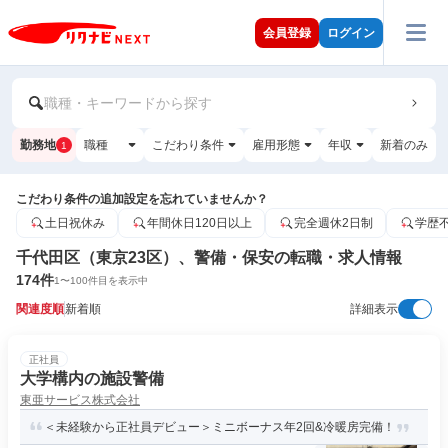
会員登録
ログイン
職種・キーワードから探す
勤務地
職種
こだわり条件
雇用形態
年収
新着のみ
1
こだわり条件の追加設定を忘れていませんか？
土日祝休み
年間休日120日以上
完全週休2日制
学歴
千代田区（東京23区）、警備・保安の転職・求人情報
174
件
1
〜
100
件目を表示中
関連度順
新着順
詳細表示
正社員
大学構内の施設警備
東亜サービス株式会社
＜未経験から正社員デビュー＞ミニボーナス年2回&冷暖房完備！