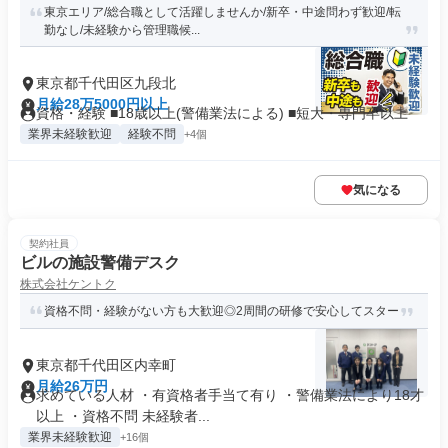
東京エリア/総合職として活躍しませんか/新卒・中途問わず歓迎/転
勤なし/未経験から管理職候...
東京都千代田区九段北
月給28万5000円以上
資格・経験 ■18歳以上(警備業法による) ■短大・専門卒以上
業界未経験歓迎
経験不問
+4個
気になる
契約社員
ビルの施設警備デスク
株式会社ケントク
資格不問・経験がない方も大歓迎◎2周間の研修で安心してスター
東京都千代田区内幸町
月給26万円
求めている人材 ・有資格者手当て有り ・警備業法により18才
以上 ・資格不問 未経験者...
業界未経験歓迎
+16個