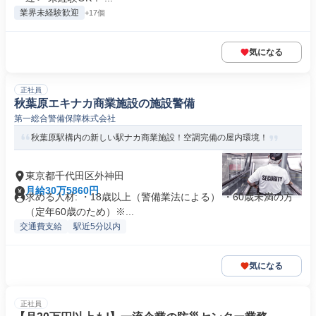
業界未経験歓迎
+17個
気になる
正社員
秋葉原エキナカ商業施設の施設警備
第一総合警備保障株式会社
秋葉原駅構内の新しい駅ナカ商業施設！空調完備の屋内環境！
東京都千代田区外神田
月給30万5860円
求める人材: ・18歳以上（警備業法による） ・60歳未満の方
（定年60歳のため）※...
交通費支給
駅近5分以内
気になる
正社員