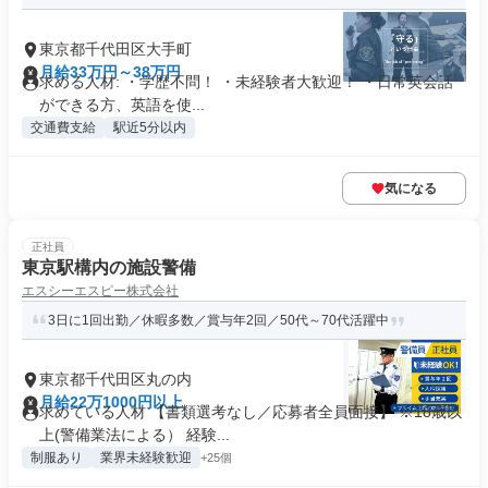
東京都千代田区大手町
月給33万円～38万円
求める人材: ・学歴不問！ ・未経験者大歓迎！ ・日常英会話
ができる方、英語を使...
交通費支給
駅近5分以内
気になる
正社員
東京駅構内の施設警備
エスシーエスピー株式会社
3日に1回出勤／休暇多数／賞与年2回／50代～70代活躍中
東京都千代田区丸の内
月給22万1000円以上
求めている人材 【書類選考なし／応募者全員面接】 ※18歳以
上(警備業法による） 経験...
制服あり
業界未経験歓迎
+25個