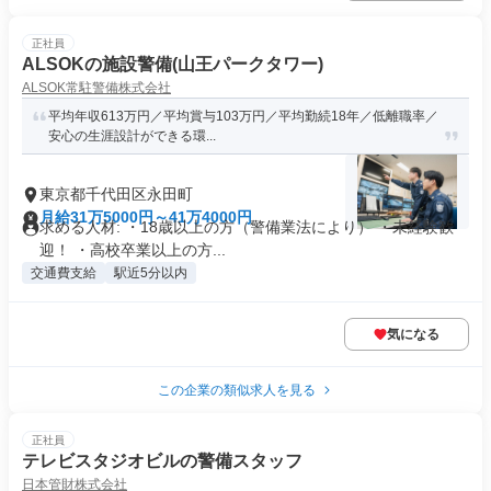
正社員
ALSOKの施設警備(山王パークタワー)
ALSOK常駐警備株式会社
平均年収613万円／平均賞与103万円／平均勤続18年／低離職率／
安心の生涯設計ができる環...
東京都千代田区永田町
月給31万5000円～41万4000円
求める人材: ・18歳以上の方（警備業法により） ・未経験歓
迎！ ・高校卒業以上の方...
交通費支給
駅近5分以内
気になる
この企業の類似求人を見る
正社員
テレビスタジオビルの警備スタッフ
日本管財株式会社