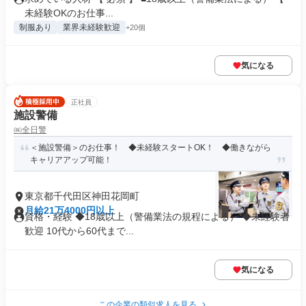
未経験OKのお仕事...
制服あり
業界未経験歓迎
+20個
気になる
正社員
施設警備
㈱全日警
＜施設警備＞のお仕事！ ◆未経験スタートOK！ ◆働きながら
キャリアアップ可能！
東京都千代田区神田花岡町
月給21万4000円以上
資格・経験 ◆18歳以上（警備業法の規程による） ◆未経験者
歓迎 10代から60代まで...
気になる
この企業の類似求人を見る