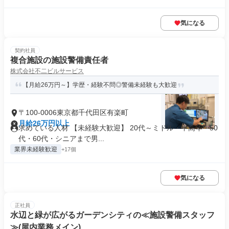
気になる
契約社員
複合施設の施設警備責任者
株式会社不二ビルサービス
【月給26万円～】学歴・経験不問◎警備未経験も大歓迎
〒100-0006東京都千代田区有楽町
月給26万円以上
求めている人材 【未経験大歓迎】 20代～ミドル・中高年・50
代・60代・シニアまで男...
業界未経験歓迎
+17個
気になる
正社員
水辺と緑が広がるガーデンシティの≪施設警備スタッフ
≫(屋内業務メイン)