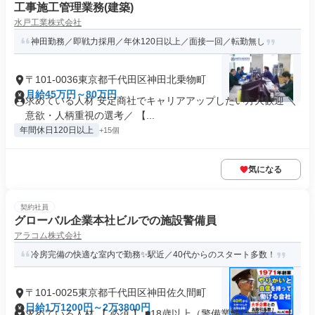
工事施工管理業務(建築)
水戸工業株式会社
神田勤務／即戦力採用／年休120日以上／面接一回／転勤無し
〒101-0036東京都千代田区神田北乗物町
月給45万円～80万円
求めている人材 安定商社でキャリアアップしたい方大歓迎 ＼
意欲・人柄重視の選考／ 【...
年間休日120日以上
+15個
気になる
契約社員
グローバル企業本社ビルでの施設警備員
アラコム株式会社
冷房完備の快適な室内で勤務✨駅近／40代からのスタート多数！
〒101-0025東京都千代田区神田佐久間町
日給1万1200円～2万3800円
求めている人材 【 必須 】 ■18歳以上（警備業法による） 【