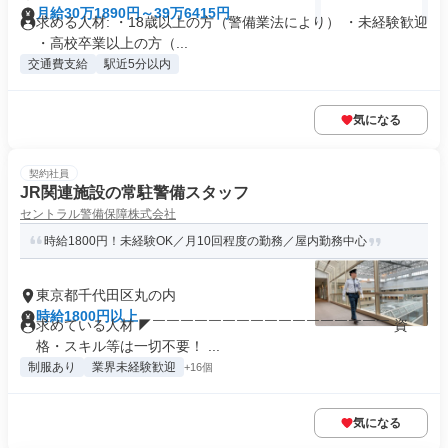
月給30万1890円～39万6415円
求める人材: ・18歳以上の方（警備業法により） ・未経験歓迎
・高校卒業以上の方（...
交通費支給
駅近5分以内
気になる
契約社員
JR関連施設の常駐警備スタッフ
セントラル警備保障株式会社
時給1800円！未経験OK／月10回程度の勤務／屋内勤務中心
東京都千代田区丸の内
時給1800円以上
求めている人材 ◤￣￣￣￣￣￣￣￣￣￣￣￣￣￣￣￣￣ 資
格・スキル等は一切不要！ ...
制服あり
業界未経験歓迎
+16個
気になる