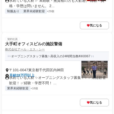
求めている人材 ✅ 未経験・無資格の方も大歓迎。 経験・資
格・学歴は問いません。 2...
制服あり
業界未経験歓迎
+29個
気になる
契約社員
大手町オフィスビルの施設警備
株式会社アール・エス・シー
オープニングスタッフ募集✨高収入の24時間当務/KK0067
〒101-0047東京都千代田区内神田
月給28万円以上
求めている人材 ✨オープニングスタッフ募集！✨ ✅未経験者
歓迎！ ✅経験・学歴不問！ ...
業界未経験歓迎
+18個
気になる