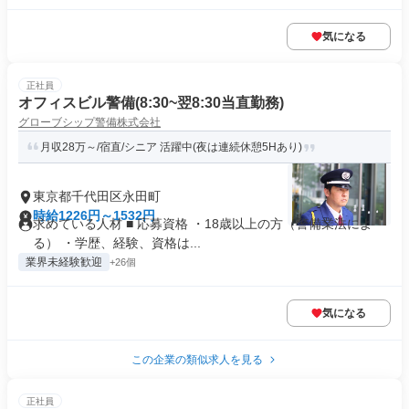
気になる
正社員
オフィスビル警備(8:30~翌8:30当直勤務)
グローブシップ警備株式会社
月収28万～/宿直/シニア 活躍中(夜は連続休憩5Hあり)
東京都千代田区永田町
時給1226円～1532円
求めている人材 ■ 応募資格 ・18歳以上の方（警備業法によ
る） ・学歴、経験、資格は...
業界未経験歓迎
+26個
気になる
この企業の類似求人を見る
正社員