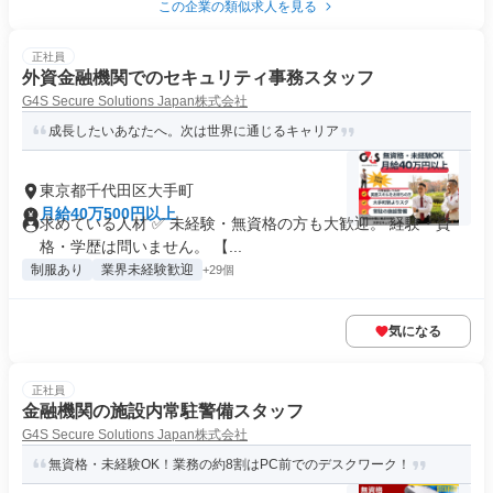
この企業の類似求人を見る
正社員
外資金融機関でのセキュリティ事務スタッフ
G4S Secure Solutions Japan株式会社
成長したいあなたへ。次は世界に通じるキャリア
東京都千代田区大手町
月給40万500円以上
求めている人材 ✅ 未経験・無資格の方も大歓迎。 経験・資
格・学歴は問いません。 【...
制服あり
業界未経験歓迎
+29個
気になる
正社員
金融機関の施設内常駐警備スタッフ
G4S Secure Solutions Japan株式会社
無資格・未経験OK！業務の約8割はPC前でのデスクワーク！