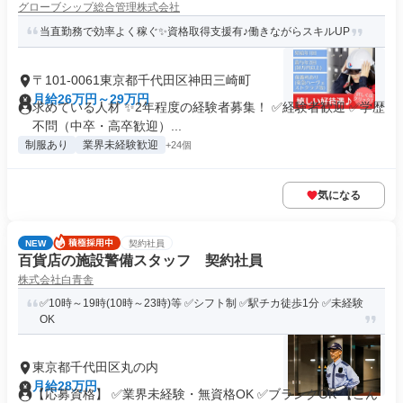
グローブシップ総合管理株式会社
当直勤務で効率よく稼ぐ✨資格取得支援有♪働きながらスキルUP
〒101-0061東京都千代田区神田三崎町
月給26万円～29万円
求めている人材 ✨2年程度の経験者募集！ ✅経験者歓迎 ✅学歴
不問（中卒・高卒歓迎）...
制服あり
業界未経験歓迎
+24個
気になる
NEW
契約社員
百貨店の施設警備スタッフ 契約社員
株式会社白青舎
✅10時～19時(10時～23時)等 ✅シフト制 ✅駅チカ徒歩1分 ✅未経験
OK
東京都千代田区丸の内
月給28万円
【応募資格】 ✅業界未経験・無資格OK ✅ブランクOK 【こん