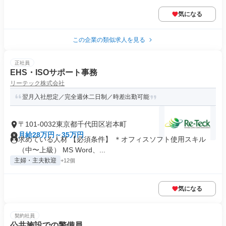
気になる
この企業の類似求人を見る
正社員
EHS・ISOサポート事務
リーテック株式会社
翌月入社想定／完全週休二日制／時差出勤可能
〒101-0032東京都千代田区岩本町
月給28万円～35万円
求めている人材 【必須条件】 ＊オフィスソフト使用スキル
（中〜上級） MS Word、...
主婦・主夫歓迎
+12個
気になる
契約社員
公共施設での警備員