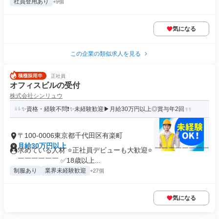
社員登用あり
+9個
気になる
この企業の類似求人を見る
正社員
オフィスビルの受付
株式会社シンリュウ
✨資格・経験不問❗✨未経験歓迎▶月給30万円以上◎賞与年2回
〒100-0006東京都千代田区有楽町
月給30万円以上
求めている人材 ⭐正社員デビューも大歓迎⭐ ￣￣￣￣￣￣￣￣
￣￣￣￣￣￣ ✅18歳以上...
制服あり
業界未経験歓迎
+27個
気になる