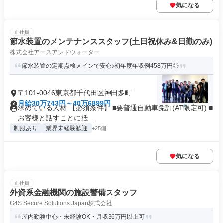
気になる
正社員
節水装置のメンテナンススタッフ(土日祝休み&日勤のみ)
株式会社アースアンドウォーター
節水装置の定期点検メインで安心♪初年度年収例458万円◎
〒101-0046東京都千代田区神田多町
月給30万743円～40万6899円
求めている人材 【必須条件】 ■要普通自動車免許(AT限定可) ■
お客様と話すことに抵...
制服あり
業界未経験歓迎
+25個
気になる
正社員
外資系金融機関の施設警備スタッフ
G4S Secure Solutions Japan株式会社
屋内勤務中心・未経験OK・月収36万円以上可