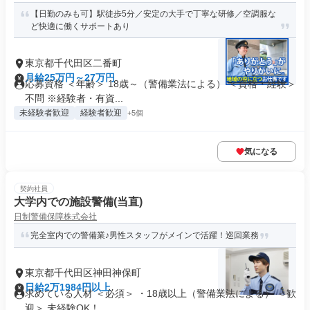
【日勤のみも可】駅徒歩5分／安定の大手で丁寧な研修／空調服な
ど快適に働くサポートあり
東京都千代田区二番町
月給25万円～27万円
応募資格 ＜年齢＞ 18歳～（警備業法による） ＜資格・経験＞
不問 ※経験者・有資...
未経験者歓迎
経験者歓迎
+5個
気になる
契約社員
大学内での施設警備(当直)
日制警備保障株式会社
完全室内での警備業♪男性スタッフがメインで活躍！巡回業務
東京都千代田区神田神保町
日給2万1984円以上
求めている人材 ＜必須＞ ・18歳以上（警備業法による） ＜歓
迎＞ 未経験OK！ ...