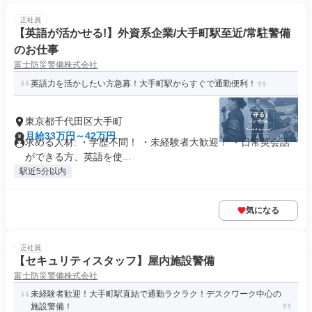
正社員
【英語が活かせる!】外資系企業/大手町駅至近/常駐警備
のお仕事
富士防災警備株式会社
英語力を活かしたい方急募！大手町駅からすぐで通勤便利！
東京都千代田区大手町
月給33万円～42万円
求める人材: ・学歴不問！ ・未経験者大歓迎！ ・日常英会話
ができる方、英語を使...
駅近5分以内
気になる
正社員
【セキュリティスタッフ】屋内施設警備
富士防災警備株式会社
未経験者歓迎！大手町駅直結で通勤ラクラク！デスクワーク中心の
施設警備！