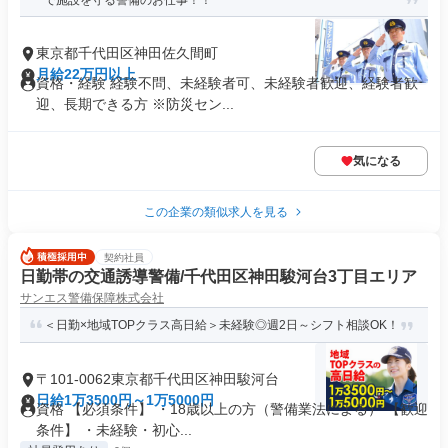
で施設を守る警備のお仕事！！
東京都千代田区神田佐久間町
月給22万円以上
資格・経験 経験不問、未経験者可、未経験者歓迎、経験者歓
迎、長期できる方 ※防災セン...
気になる
この企業の類似求人を見る
契約社員
日勤帯の交通誘導警備/千代田区神田駿河台3丁目エリア
サンエス警備保障株式会社
＜日勤×地域TOPクラス高日給＞未経験◎週2日～シフト相談OK！
〒101-0062東京都千代田区神田駿河台
日給1万3500円～1万5000円
資格 【必須条件】 ・18歳以上の方（警備業法による） 【歓迎
条件】 ・未経験・初心...