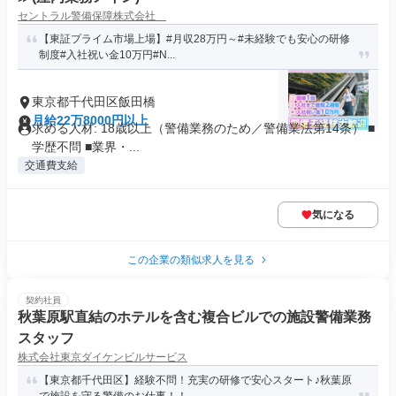
セントラル警備保障株式会社
【東証プライム市場上場】#月収28万円～#未経験でも安心の研修
制度#入社祝い金10万円#N...
東京都千代田区飯田橋
月給22万8000円以上
求める人材: 18歳以上（警備業務のため／警備業法第14条） ■
学歴不問 ■業界・...
交通費支給
気になる
この企業の類似求人を見る
契約社員
秋葉原駅直結のホテルを含む複合ビルでの施設警備業務
スタッフ
株式会社東京ダイケンビルサービス
【東京都千代田区】経験不問！充実の研修で安心スタート♪秋葉原