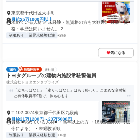
東京都千代田区大手町
月給35万1000円以上
求めている人材 ✅ 未経験・無資格の方も大歓迎。 経験・資
格・学歴は問いません。 2...
制服あり
業界未経験歓迎
+29個
気になる
NEW
正社員
トヨタグループの建物内施設常駐警備員
株式会社トヨタエンタプライズ
「立ちっぱなし」「座りっぱなし」はもう終わり。こまめな交替制
と有休取得率9割で、体も心もす...
〒102-0074東京都千代田区九段南
月給21万1200円～23万5000円
資格 ■求めている人材■ ・高卒以上の方 ・18歳以上の方（法
令による） ・未経験者歓...
制服あり
業界未経験歓迎
+16個