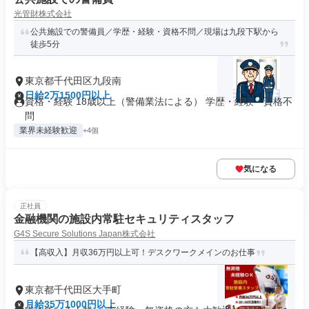
光管財株式会社
公共施設での警備員／学歴・経験・資格不問／現場は九段下駅から
徒歩5分
東京都千代田区九段南
日給2万1500円以上
資格・経験 18歳以上（警備業法による） 学歴・経験・資格不
問
業界未経験歓迎
+4個
気になる
正社員
金融機関の施設内常駐セキュリティスタッフ
G4S Secure Solutions Japan株式会社
【高収入】月収36万円以上可！デスクワークメインのお仕事
東京都千代田区大手町
月給35万1000円以上