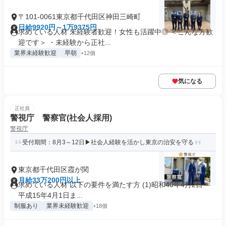
〒101-0061東京都千代田区神田三崎町
日給9920円～1万9375円
求めている人材 未経験者歓迎！女性も活躍中◎ ＜こんな方歓
迎です＞ ・未経験から正社...
業界未経験歓迎
早朝
+12個
気になる
正社員
警視庁 警察官(社会人採用)
警視庁
受付期間：8月3～12日▶社会人経験を活かし東京の治安を守る
東京都千代田区霞が関
月給33万200円以上
求めている人材 以下の要件を満たす方 (1)昭和40年4月2日～
平成15年4月1日ま...
制服あり
業界未経験歓迎
+18個