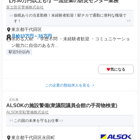
【月30万円以上も!】一流企業の防災センター業務
富士防災警備株式会社
仮眠ありの当直勤務！未経験者歓迎！駅チカで通勤に便利な職場で
す！
東京都千代田区
月給33万円～35万円
求める人材: ・学歴不問 ・未経験者歓迎 ・コミュニケーショ
ン能力に自信のある方...
駅近5分以内
気になる
この企業の類似求人を見る
正社員
ALSOKの施設警備(衆議院議員会館の手荷物検査)
ALSOK常駐警備株式会社
この国の未来を守るお仕事
東京都千代田区永田町