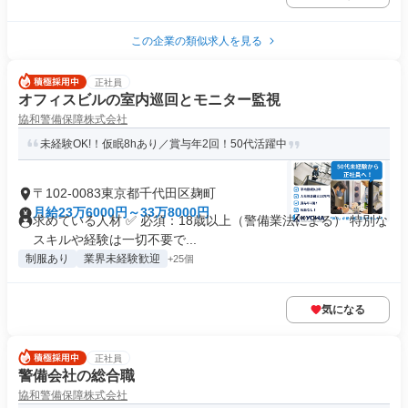
この企業の類似求人を見る
正社員
オフィスビルの室内巡回とモニター監視
協和警備保障株式会社
未経験OK!！仮眠8hあり／賞与年2回！50代活躍中
〒102-0083東京都千代田区麹町
月給23万6000円～33万8000円
求めている人材 ✅ 必須：18歳以上（警備業法による） 特別な
スキルや経験は一切不要で...
制服あり
業界未経験歓迎
+25個
気になる
正社員
警備会社の総合職
協和警備保障株式会社