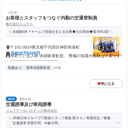
正社員
お客様とスタッフをつなぐ内勤の交通管制員
株式会社エムサス
未経験OK＊チームで現場を支える仕事◆土日祝休◆賞与年2回
〒101-0024東京都千代田区神田和泉町
月給29万6200円
求めている人材 未経験者歓迎。 警備の知識や経験は不要です!
￣￣￣￣￣￣￣￣￣￣￣￣...
制服あり
業界未経験歓迎
+35個
気になる
NEW
契約社員
交通誘導及び車両誘導
ジェイアールバステック株式会社
JR東日本グループで新規スタッフ募集 駅チカ／長期安定／警備・
交通誘導 学歴不問・年齢不問...