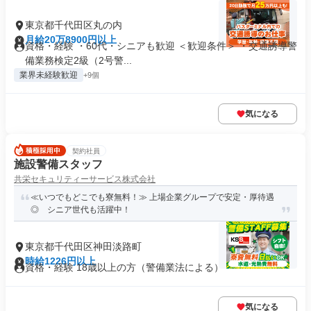
東京都千代田区丸の内
月給20万8900円以上
資格・経験 ・60代・シニアも歓迎 ＜歓迎条件＞ ・交通誘導警
備業務検定2級（2号警...
業界未経験歓迎
+9個
気になる
契約社員
施設警備スタッフ
共栄セキュリティーサービス株式会社
≪いつでもどこでも寮無料！≫ 上場企業グループで安定・厚待遇
◎ シニア世代も活躍中！
東京都千代田区神田淡路町
時給1226円以上
資格・経験 18歳以上の方（警備業法による）
気になる