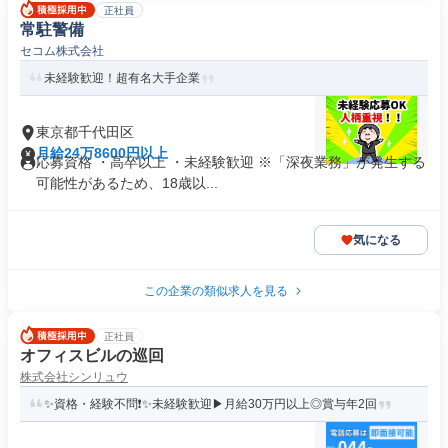
正社員
常駐警備
セコム株式会社
未経験歓迎！超有名大手企業
東京都千代田区
月給24万8600円以上
応募資格 ・高卒以上 ・未経験歓迎 ※「深夜業務」が発生する
可能性があるため、18歳以...
気になる
この企業の類似求人を見る
正社員
オフィスビルの巡回
株式会社シンリュウ
✨資格・経験不問❗✨未経験歓迎▶月給30万円以上◎賞与年2回