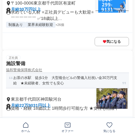
〒100-0006東京都千代田区有楽町
月給30万円以上
求めている人材 ⭐正社員デビューも大歓迎⭐ ￣￣￣￣￣￣￣￣
￣￣￣￣￣￣ ✅18歳以上...
制服あり
業界未経験歓迎
+26個
気になる
正社員
施設警備
協和警備保障株式会社
お茶の水駅 徒歩1分 大型複合ビルの警備入社祝い金30万円支
給 ★未経験者、女性でも安心
東京都千代田区神田駿河台
月給22万9031円以上
資格・経験 18歳以上 1時間歩行可能な方 ★女性も活躍中
気になる
ホーム
オファー
気になる