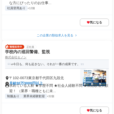
な方にぴったりのお仕事...
社員登用あり
+12個
気になる
この企業の類似求人を見る
正社員
学校内の巡回警備、監視
株式会社セノン
✊今日も、何も起きない。それが一番の成果です。
〒102-0073東京都千代田区九段北
月給30万3000円以上
求めている人材 ★学歴不問 ★社会人経験不問 ★未経験者大歓
迎！ （業界・職種ともに未...
制服あり
業界未経験歓迎
+32個
気になる