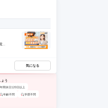
..
気になる
しょう
年間休日120日以上
年齢不問
学歴不問