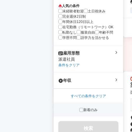
人気の条件
未経験者歓迎
土日祝休み
完全週休2日制
年間休日120日以上
在宅勤務（リモートワーク）OK
転勤なし
服装自由
年齢不問
学歴不問
語学力を活かせる
雇用形態
派遣社員
条件をクリア
年収
すべての条件をクリア
新着のみ
検索