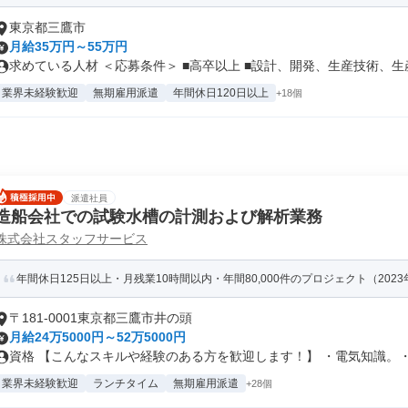
東京都三鷹市
月給35万円～55万円
求めている人材 ＜応募条件＞ ■高卒以上 ■設計、開発、生産技術、生産.
業界未経験歓迎
無期雇用派遣
年間休日120日以上
+18個
派遣社員
造船会社での試験水槽の計測および解析業務
株式会社スタッフサービス
年間休日125日以上・月残業10時間以内・年間80,000件のプロジェクト（202
〒181-0001東京都三鷹市井の頭
月給24万5000円～52万5000円
資格 【こんなスキルや経験のある方を歓迎します！】 ・電気知識。・高
業界未経験歓迎
ランチタイム
無期雇用派遣
+28個