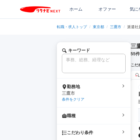
ホーム
オファー
気に
転職・求人トップ
/
東京都
/
三鷹市
/
派遣社
三
キーワード
55
件
こだ
勤務地
三鷹市
条件をクリア
職種
こだわり条件