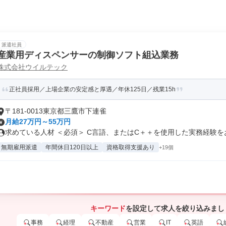
派遣社員
産業用ディスペンサーの制御ソフト組込業務
株式会社ウイルテック
正社員採用／上場企業の安定感と厚遇／年休125日／残業15h
〒181-0013東京都三鷹市下連雀
月給27万円～55万円
求めている人材 ＜必須＞ C言語、またはC＋＋を使用した実務経験をお持
無期雇用派遣
年間休日120日以上
資格取得支援あり
+19個
キーワード
を設定して求人を絞り込みまし
事務
経理
不動産
営業
IT
英語