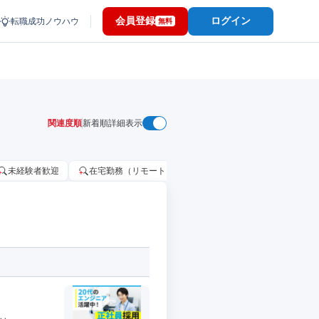
会員登録
ログイン
転職成功ノウハウ
無料
関連度順
新着順
詳細表示
未経験者歓迎
在宅勤務（リモートワーク）OK
家賃補助・住宅手当