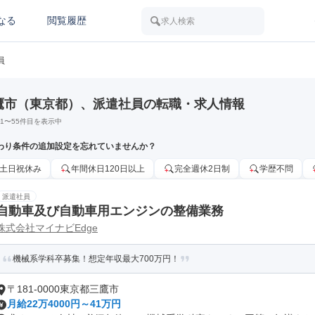
なる
閲覧履歴
求人検索
員
鷹市（東京都）、派遣社員の転職・求人情報
1
〜
55
件目を表示中
わり条件の追加設定を忘れていませんか？
土日祝休み
年間休日120日以上
完全週休2日制
学歴不問
派遣社員
自動車及び自動車用エンジンの整備業務
株式会社マイナビEdge
機械系学科卒募集！想定年収最大700万円！
〒181-0000東京都三鷹市
月給22万4000円～41万円