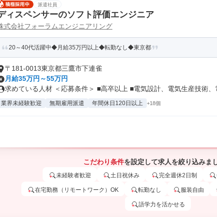
派遣社員
ディスペンサーのソフト評価エンジニア
株式会社フォーラムエンジニアリング
20～40代活躍中◆月給35万円以上◆転勤なし◆東京都
〒181-0013東京都三鷹市下連雀
月給35万円～55万円
求めている人材 ＜応募条件＞ ■高卒以上 ■電気設計、電気生産技術、電.
業界未経験歓迎
無期雇用派遣
年間休日120日以上
+18個
こだわり条件
を設定して求人を絞り込みま
未経験者歓迎
土日祝休み
完全週休2日制
在宅勤務（リモートワーク）OK
転勤なし
服装自由
語学力を活かせる