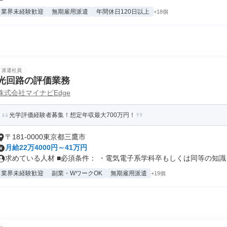
業界未経験歓迎
無期雇用派遣
年間休日120日以上
+18個
派遣社員
光回路の評価業務
株式会社マイナビEdge
光学評価経験者募集！想定年収最大700万円！
〒181-0000東京都三鷹市
月給22万4000円～41万円
求めている人材 ■必須条件： ・電気電子系学科卒もしくは同等の知識を
業界未経験歓迎
副業・WワークOK
無期雇用派遣
+19個