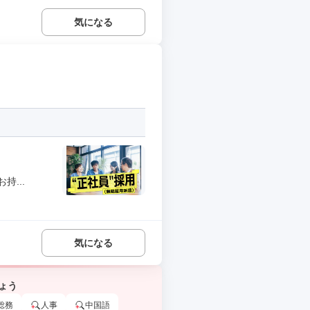
気になる
...
気になる
ょう
総務
人事
中国語