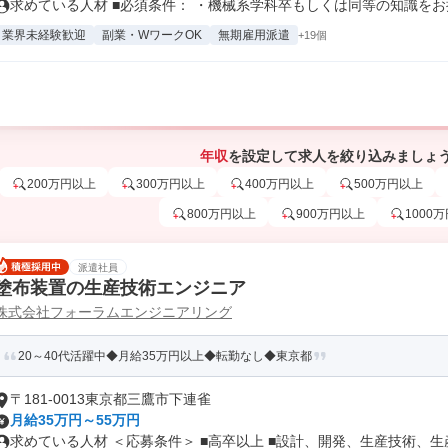
求めている人材 ■必須条件： ・機械系学科卒もしくは同等の知識をお持
業界未経験歓迎
副業・WワークOK
無期雇用派遣
+19個
年収
を設定して求人を絞り込みましょ
200万円以上
300万円以上
400万円以上
500万円以上
800万円以上
900万円以上
1000
派遣社員
塗布装置の生産技術エンジニア
株式会社フォーラムエンジニアリング
20～40代活躍中◆月給35万円以上◆転勤なし◆東京都
〒181-0013東京都三鷹市下連雀
月給35万円～55万円
求めている人材 ＜応募条件＞ ■高卒以上 ■設計、開発、生産技術、生産.