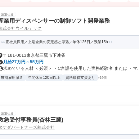
派遣社員
産業用ディスペンサーの制御ソフト開発業務
株式会社ウイルテック
正社員採用／上場企業の安定感と厚遇／年休125日／残業15h
〒181-0013東京都三鷹市下連雀
月給27万円～55万円
求めている人材 ＜必須＞ ・C言語を使用した実務経験者 または ・マ..
無期雇用派遣
年間休日120日以上
資格取得支援あり
+19個
派遣社員
救急受付事務員(杏林三鷹)
タケダパートナーズ株式会社