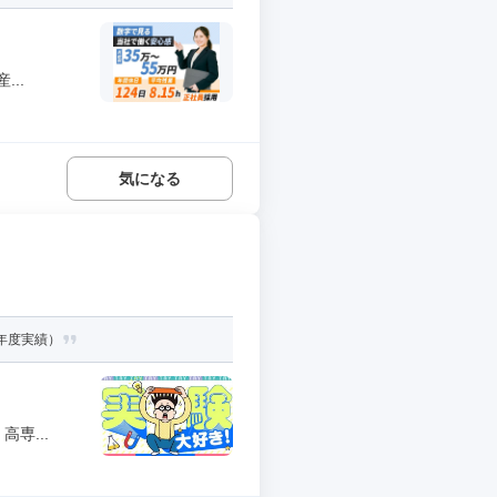
..
気になる
3年度実績）
専...