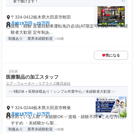
要で働けます！
〒324-0412栃木県大田原市蛭田
月給19万円～25万円
資格・経験 普通自動車運転免許必須(AT限定可) 経験不問､未経
験者大歓迎 定年制あ...
制服あり
業界未経験歓迎
+16個
気になる
正社員
医療製品の加工スタッフ
エア・ウォーター・リアライズ株式会社
4勤2休＋長期休暇あり！シンプル作業中心／未経験者大歓迎
〒324-0244栃木県大田原市蜂巣
月給18万円～21万円
求めている人材 ✅未経験OK ✅資格・経験不問 ■こんな方にお
すすめ ・未経験から製...
制服あり
業界未経験歓迎
+26個