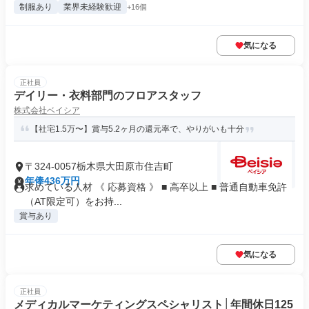
制服あり
業界未経験歓迎
+16個
気になる
正社員
デイリー・衣料部門のフロアスタッフ
株式会社ベイシア
【社宅1.5万〜】賞与5.2ヶ月の還元率で、やりがいも十分
〒324-0057栃木県大田原市住吉町
年俸436万円
求めている人材 《 応募資格 》 ■ 高卒以上 ■ 普通自動車免許
（AT限定可）をお持...
賞与あり
気になる
正社員
メディカルマーケティングスペシャリスト│年間休日125