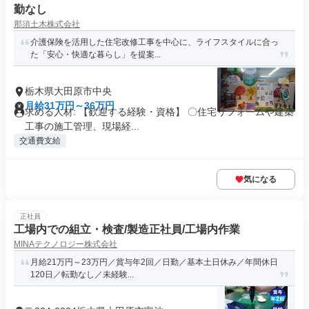
勤なし
那須土木株式会社
介護保険を活用した住宅改修工事を中心に、ライフスタイルに合っ
た「安心・快適な暮らし」を提案...
栃木県大田原市中央
月給31万円～36万円
求める人材: 【歓迎する経験・資格】 〇住宅リフォームや建築
工事の施工管理、現場経...
交通費支給
気になる
正社員
工場内での組立・検査/製造正社員/工場内作業
MINAテクノロジー株式会社
月給21万円～23万円／賞与年2回／日勤／基本土日休み／年間休日
120日／転勤なし／未経験...