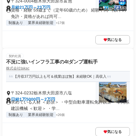
〒324-0004栃木県大田原市富池
月給21万円～23万円
資格・経験 59歳まで（定年60歳のため） 経験不問 （以下の
免許・資格があれば尚可...
制服あり
業界未経験歓迎
+17個
気になる
契約社員
不況に強いインフラ工事の4tダンプ運転手
株式会社takac
【月収37万円以上も可＆残業ほぼ無】未経験OK｜高収入
〒324-0232栃木県大田原市八塩
日給1万5000円～2万円
求めている人材 ＜必須＞ ・中型自動車運転免許以上 ・車両系
建設機械 ＜歓迎＞ ・学...
制服あり
業界未経験歓迎
+26個
気になる