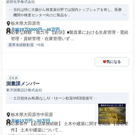
栄研化学株式会社
マネージャー
当社は特に大腸がん検査薬分野では国内トップシェアを有し、医療
機関や検査センター向けに製品を...
栃木県大田原市
月給28万5000円～46万円
必要な経験・能力等 【必須】■製造業における生産管理・需給
管理・資材管理・在庫管理いず...
業界未経験歓迎
+6個
気になる
正社員
測量課メンバー
東洋測量設計株式会社
土日祝休み/転勤なし/U・Iターン歓迎/WEB面接可
栃木県大田原市中田原
月給23万円～30万円
応募条件 【必須業務経験】 土木や建築に関する知識 【優遇要
件】 土木や建築について...