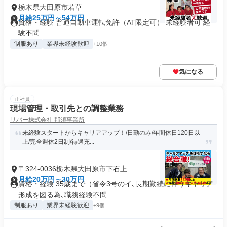
栃木県大田原市若草
月給25万円～54万円
資格・経験 普通自動車運転免許（AT限定可） 未経験者可 経
験不問
制服あり
業界未経験歓迎
+10個
気になる
正社員
現場管理・取引先との調整業務
リバー株式会社 那須事業所
未経験スタートからキャリアアップ！/日勤のみ/年間休日120日以
上/完全週休2日制/待遇充...
〒324-0036栃木県大田原市下石上
月給20万円～30万円
資格・経験 35歳まで（省令3号のイ､長期勤続に伴うキャリア
形成を図る為､職務経験不問...
制服あり
業界未経験歓迎
+9個