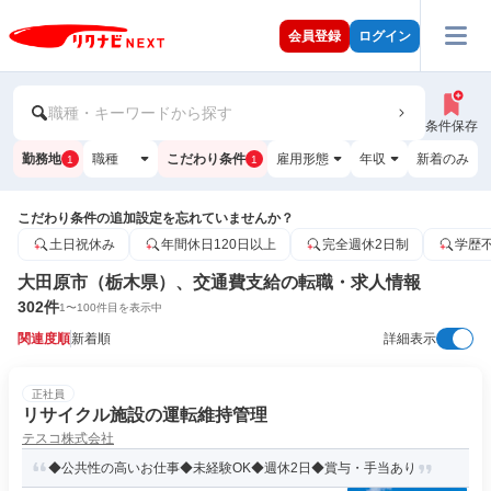
会員登録
ログイン
職種・キーワードから探す
条件保存
勤務地
職種
こだわり条件
雇用形態
年収
新着のみ
1
1
こだわり条件の追加設定を忘れていませんか？
土日祝休み
年間休日120日以上
完全週休2日制
学歴
大田原市（栃木県）、交通費支給の転職・求人情報
302
件
1
〜
100
件目を表示中
関連度順
新着順
詳細表示
正社員
リサイクル施設の運転維持管理
テスコ株式会社
◆公共性の高いお仕事◆未経験OK◆週休2日◆賞与・手当あり