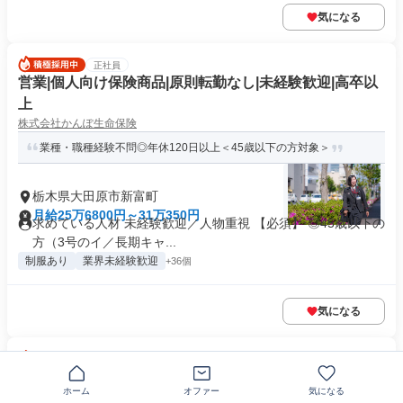
気になる
正社員
営業|個人向け保険商品|原則転勤なし|未経験歓迎|高卒以
上
株式会社かんぽ生命保険
業種・職種経験不問◎年休120日以上＜45歳以下の方対象＞
栃木県大田原市新富町
月給25万6800円～31万350円
求めている人材 未経験歓迎／人物重視 【必須】 ◎45歳以下の
方（3号のイ／長期キャ...
制服あり
業界未経験歓迎
+36個
気になる
正社員
店舗スタッフ 571-R
ホーム
オファー
気になる
(株)クスリのアオキ