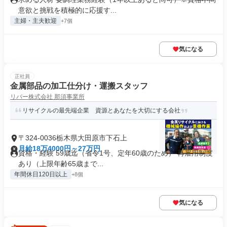
意欲と挑戦を積極的に応援す...
主婦・主夫歓迎
+7個
気になる
正社員
金属部品の加工仕分け・運搬スタッフ
リバー株式会社 那須事業所
リサイクルの最先端企業 資源とあなたを大切にする会社
〒324-0036栃木県大田原市下石上
月給18万4000円～27万円
資格・経験 59歳迄（省令1号、定年60歳のため） 再雇用制度
あり（上限年齢65歳まで...
年間休日120日以上
+8個
気になる