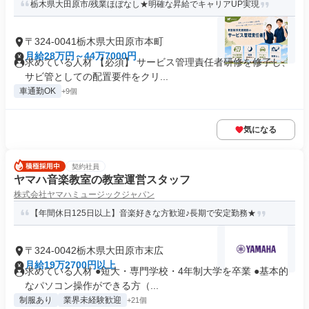
栃木県大田原市/残業ほぼなし★明確な昇給でキャリアUP実現
〒324-0041栃木県大田原市本町
月給28万円～44万7000円
求めている人材 【必須】 サービス管理責任者研修を修了し、
サビ管としての配置要件をクリ...
車通勤OK
+9個
気になる
契約社員
ヤマハ音楽教室の教室運営スタッフ
株式会社ヤマハミュージックジャパン
【年間休日125日以上】音楽好きな方歓迎♪長期で安定勤務★
〒324-0042栃木県大田原市末広
月給19万2700円以上
求めている人材 ●短大・専門学校・4年制大学を卒業 ●基本的
なパソコン操作ができる方（...
制服あり
業界未経験歓迎
+21個