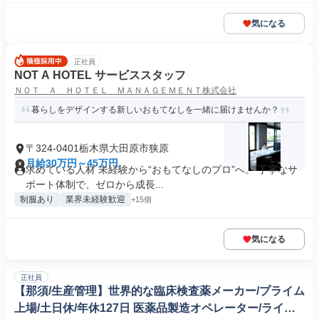
気になる
正社員
NOT A HOTEL サービススタッフ
ＮＯＴ Ａ ＨＯＴＥＬ ＭＡＮＡＧＥＭＥＮＴ株式会社
暮らしをデザインする新しいおもてなしを一緒に届けませんか？
〒324-0401栃木県大田原市狭原
月給30万円～45万円
求めている人材 未経験から“おもてなしのプロ”へ。 丁寧なサ
ポート体制で、ゼロから成長...
制服あり
業界未経験歓迎
+15個
気になる
正社員
【那須/生産管理】世界的な臨床検査薬メーカー/プライム
上場/土日休/年休127日 医薬品製造オペレーター/ライン