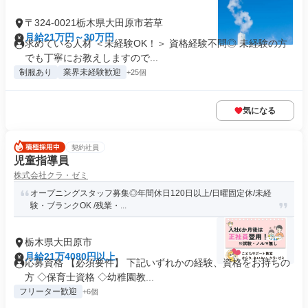
〒324-0021栃木県大田原市若草
月給21万円～30万円
求めている人材 ＜未経験OK！＞ 資格経験不問◎ 未経験の方
でも丁寧にお教えしますので...
制服あり
業界未経験歓迎
+25個
気になる
契約社員
児童指導員
株式会社クラ・ゼミ
オープニングスタッフ募集◎年間休日120日以上/日曜固定休/未経
験・ブランクOK /残業・...
栃木県大田原市
月給21万4080円以上
応募資格 【必須要件】 下記いずれかの経験、資格をお持ちの
方 ◇保育士資格 ◇幼稚園教...
フリーター歓迎
+6個