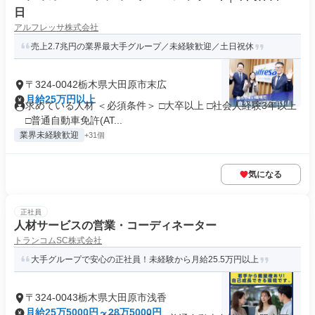
日
アルフレッサ株式会社
売上2.7兆円の業界最大手グループ／未経験歓迎／土日祝休
〒324-0042栃木県大田原市末広
月給25万円以上
求めている人材 ＜必須条件＞ □大卒以上 □社会人経験3年以上
□普通自動車免許(AT...
業界未経験歓迎
+31個
気になる
正社員
人材サービスの営業・コーディネーター
トランコムSC株式会社
大手グループで安心の正社員！未経験から月給25.5万円以上
〒324-0043栃木県大田原市浅香
月給25万5000円～28万5000円