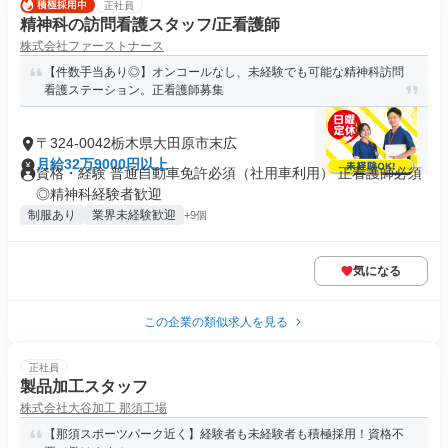
正社員
精神科の訪問看護スタッフ/正看護師
株式会社ファーストナース
【件数手当あり◎】オンコールなし、未経験でも可能な精神科訪問
看護ステーション。正看護師募集
〒324-0042栃木県大田原市末広
月給32万9000円以上
資格・経験 普通自動車免許必須（社用車利用） 正看護師必須
◎精神科経験者歓迎
制服あり
業界未経験歓迎
+9個
気になる
この企業の類似求人を見る
正社員
製品加工スタッフ
株式会社大谷加工 那須工場
【那須スポーツパーク近く】経験者も未経験者も積極採用！資格不