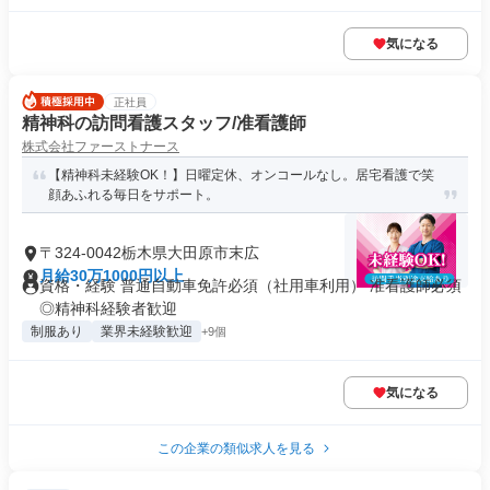
気になる
正社員
精神科の訪問看護スタッフ/准看護師
株式会社ファーストナース
【精神科未経験OK！】日曜定休、オンコールなし。居宅看護で笑
顔あふれる毎日をサポート。
〒324-0042栃木県大田原市末広
月給30万1000円以上
資格・経験 普通自動車免許必須（社用車利用） 准看護師必須
◎精神科経験者歓迎
制服あり
業界未経験歓迎
+9個
気になる
この企業の類似求人を見る