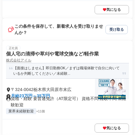
気になる
この条件を保存して、新着求人を受け取りませ
受け取る
んか？
正社員
個人宅の清掃や草刈や電球交換など/軽作業
株式会社アイル
【面接はしません】即日勤務OK／まずは職場体験で自分に向いて
いるか判断してください／未経験...
〒324-0042栃木県大田原市末広
月給23万円～35万円
資格・経験 要普通免許（AT限定可） 資格不問 経験不問 未経
験歓迎
業界未経験歓迎
+11個
気になる