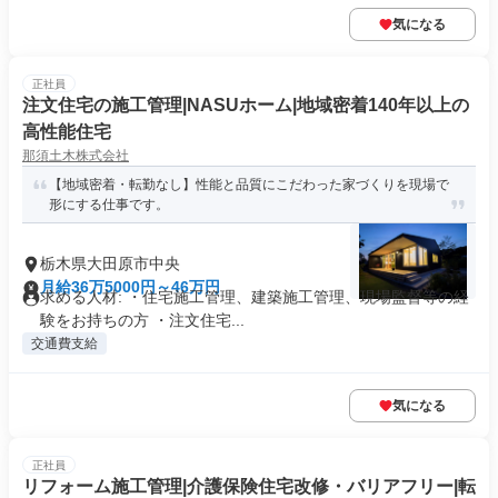
気になる
正社員
注文住宅の施工管理|NASUホーム|地域密着140年以上の
高性能住宅
那須土木株式会社
【地域密着・転勤なし】性能と品質にこだわった家づくりを現場で
形にする仕事です。
栃木県大田原市中央
月給36万5000円～46万円
求める人材: ・住宅施工管理、建築施工管理、現場監督等の経
験をお持ちの方 ・注文住宅...
交通費支給
気になる
正社員
リフォーム施工管理|介護保険住宅改修・バリアフリー|転