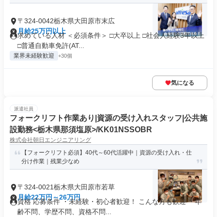
〒324-0042栃木県大田原市末広
月給25万円以上
求めている人材 ＜必須条件＞ □大卒以上 □社会人経験3年以上
□普通自動車免許(AT...
業界未経験歓迎
+30個
気になる
派遣社員
フォークリフト作業あり|資源の受け入れスタッフ|公共施
設勤務<栃木県那須塩原>/KK01NSSOBR
株式会社朝日エンジニアリング
【フォークリフト必須】40代～60代活躍中｜資源の受け入れ・仕
分け作業｜残業少なめ
〒324-0021栃木県大田原市若草
月給22万円～26万円
資格 応募条件 ・未経験・初心者歓迎！ こんな方も歓迎 ・年
齢不問、学歴不問、資格不問...