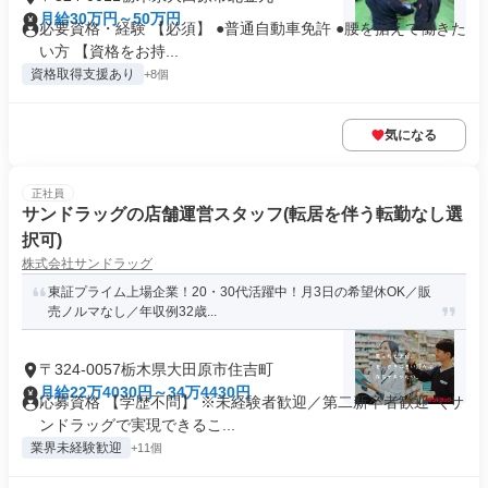
月給30万円～50万円
必要資格・経験 【必須】 ●普通自動車免許 ●腰を据えて働きた
い方 【資格をお持...
資格取得支援あり
+8個
気になる
正社員
サンドラッグの店舗運営スタッフ(転居を伴う転勤なし選
択可)
株式会社サンドラッグ
東証プライム上場企業！20・30代活躍中！月3日の希望休OK／販
売ノルマなし／年収例32歳...
〒324-0057栃木県大田原市住吉町
月給22万4030円～34万4430円
応募資格 【学歴不問】 ※未経験者歓迎／第二新卒者歓迎 ＼サ
ンドラッグで実現できるこ...
業界未経験歓迎
+11個