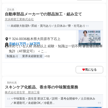
正社員
自動車部品メーカーでの部品加工・組み立て
京浜精密工業株式会社
未経験大歓迎❗✅昇給・賞与あり✅土日休み✅寮・社宅あり
〒324-0036栃木県大田原市下石上
月給21万円～38万円
求めている人材 高校以上 経験・知識は一切不問 要普通自動車
免許（AT限定可） ＜こ...
制服あり
業界未経験歓迎
+8個
気になる
契約社員
スキンケア化粧品、香水等の中味製造業務
株式会社資生堂 那須工場
＜中味製造＞資生堂 那須工場／説明・選考会開催中／土日祝休み
／車通勤可／未経験OK／冷暖房...