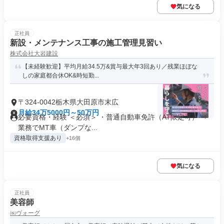
気になる
正社員
新設・メンテナンス工事の施工管理見習い
株式会社大岩建設
【未経験歓迎】平均月給34.5万&賞与最大年3回あり／残業ほぼな
しの家庭都合休OK&時短勤...
〒324-0042栃木県大田原市末広
月給34万5000円～50万円
必要資格・経験 ＜必須＞ ・普通自動車免許（AT限定可） ⇒
業務でMT車（ダンプな...
資格取得支援あり
+16個
気になる
正社員
美容師
㈱ヴォーグ