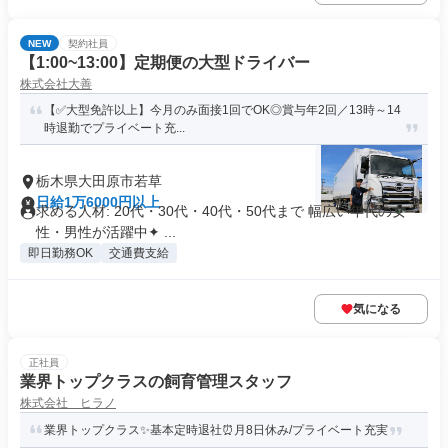
NEW
契約社員
【1:00~13:00】定期便の大型ドライバー
株式会社大善
【✅️大型免許以上】今月のみ面接1回でOK◎賞与年2回／13時～14
時退勤でプライベート充...
栃木県大田原市若草
日給1万6000円以上
求める人材: 20代・30代・40代・50代まで 幅広い年代の女
性・男性が活躍中✦ ...
即日勤務OK
交通費支給
気になる
正社員
業界トップクラスの飼育管理スタッフ
株式会社 ヒラノ
業界トップクラス✨基本定時退社⏰月8日休み/プライベート充実