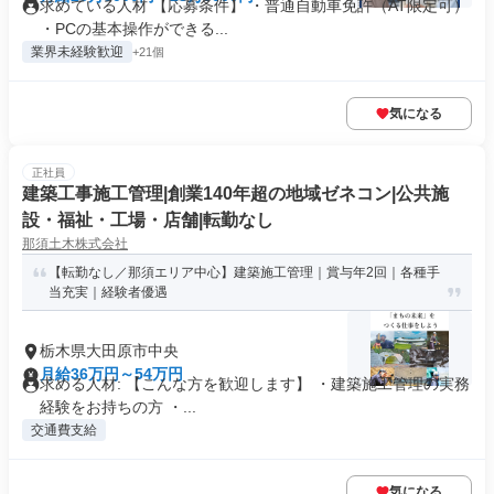
求めている人材 【応募条件】 ・普通自動車免許（AT限定可）
・PCの基本操作ができる...
業界未経験歓迎
+21個
気になる
正社員
建築工事施工管理|創業140年超の地域ゼネコン|公共施
設・福祉・工場・店舗|転勤なし
那須土木株式会社
【転勤なし／那須エリア中心】建築施工管理｜賞与年2回｜各種手
当充実｜経験者優遇
栃木県大田原市中央
月給36万円～54万円
求める人材: 【こんな方を歓迎します】 ・建築施工管理の実務
経験をお持ちの方 ・...
交通費支給
気になる