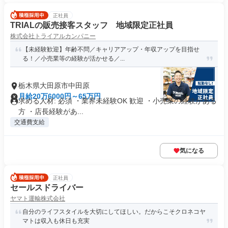
正社員
TRIALの販売接客スタッフ 地域限定正社員
株式会社トライアルカンパニー
【未経験歓迎】年齢不問／キャリアアップ・年収アップを目指せ
る！／小売業等の経験が活かせる／...
栃木県大田原市中田原
月給20万6000円～65万円
求める人材: 必須 ・業界未経験OK 歓迎 ・小売業の経験がある
方 ・店長経験があ...
交通費支給
気になる
正社員
セールスドライバー
ヤマト運輸株式会社
自分のライフスタイルを大切にしてほしい。だからこそクロネコヤ
マトは収入も休日も充実