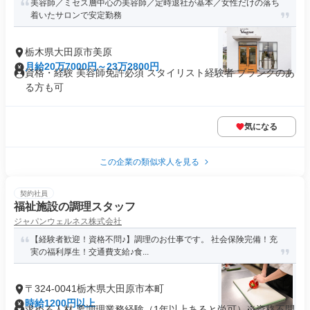
美容師／ミセス層中心の美容師／定時退社が基本／女性だけの落ち
着いたサロンで安定勤務
栃木県大田原市美原
月給20万7000円～23万2800円
資格・経験 美容師免許必須 スタイリスト経験者 ブランクのあ
る方も可
気になる
この企業の類似求人を見る
契約社員
福祉施設の調理スタッフ
ジャパンウェルネス株式会社
【経験者歓迎！資格不問♪】調理のお仕事です。 社会保険完備！充
実の福利厚生！交通費支給♪食...
〒324-0041栃木県大田原市本町
時給1200円以上
求める人材 要調理業務経験（1年以上あると尚可）※資格不問