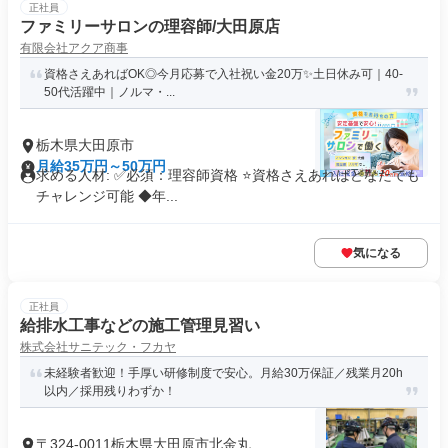
正社員
ファミリーサロンの理容師/大田原店
有限会社アクア商事
資格さえあればOK◎今月応募で入社祝い金20万✨️土日休み可｜40-
50代活躍中｜ノルマ・...
栃木県大田原市
月給35万円～50万円
求める人材: ✅必須：理容師資格 ⭐️資格さえあればどなたでも
チャレンジ可能 ◆年...
気になる
正社員
給排水工事などの施工管理見習い
株式会社サニテック・フカヤ
未経験者歓迎！手厚い研修制度で安心。月給30万保証／残業月20h
以内／採用残りわずか！
〒324-0011栃木県大田原市北金丸