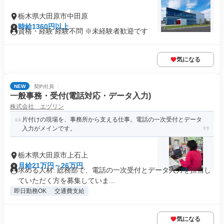
栃木県大田原市中田原
時給1360円以上
資格・経験 経験不問 ※未経験者歓迎です
気になる
NEW
契約社員
一般事務・受付(電話対応・データ入力)
株式会社 エヅリン
片付けの現場を、事務所から支える仕事。電話の一次受付とデータ
入力がメインです。
栃木県大田原市上石上
月給21万円～26万円
求める人材: 総務部で、電話の一次受付とデータ入力を担当し
ていただく方を募集していま...
即日勤務OK
交通費支給
気になる