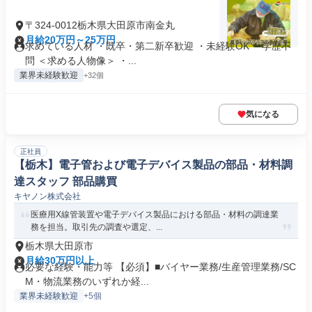
〒324-0012栃木県大田原市南金丸
月給20万円～25万円
求めている人材 ・既卒・第二新卒歓迎 ・未経験OK ・学歴不
問 ＜求める人物像＞ ・...
業界未経験歓迎
+32個
気になる
正社員
【栃木】電子管および電子デバイス製品の部品・材料調
達スタッフ 部品購買
キヤノン株式会社
医療用X線管装置や電子デバイス製品における部品・材料の調達業
務を担当。取引先の調査や選定、...
栃木県大田原市
月給30万円以上
必要な経験・能力等 【必須】■バイヤー業務/生産管理業務/SC
M・物流業務のいずれか経...
業界未経験歓迎
+5個