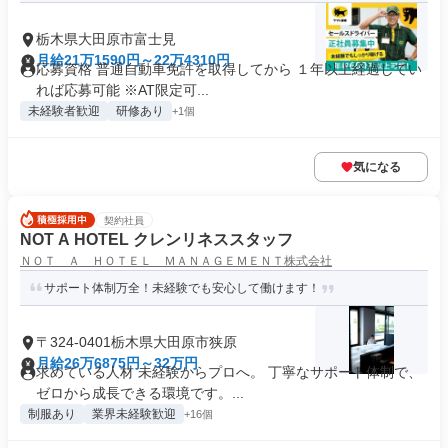
栃木県大田原市富士見
月給21万1590円～22万4310円
応募資格 普通自動車免許を取得してから １年以上経過してい
れば応募可能 ※AT限定可...
未経験者歓迎
研修あり
+1個
気になる
契約社員
NOT A HOTEL クレンリネススタッフ
ＮＯＴ Ａ ＨＯＴＥＬ ＭＡＮＡＧＥＭＥＮＴ株式会社
サポート体制万全！未経験でも安心して働けます！
〒324-0401栃木県大田原市狭原
月給26万6875円～32万円
求めている人材 未経験からプロへ。 丁寧なサポート体制で、
ゼロから成長できる環境です。...
制服あり
業界未経験歓迎
+16個