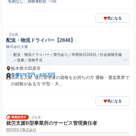
転勤なし
経験者歓迎
+3個
気になる
正社員
配送・物流ドライバー【2848】
株式会社大善
配送・物流ドライバー／賞与あり／年間休日106日／社会保険完備
／急募／資格手当
栃木県大田原市
年俸378万円～630万円
求める人材: 運行管理者の資格をお持ちの方 運輸・運送業界で
の経験がある方 中型・大...
気になる
正社員
就労支援B型事業所のサービス管理責任者
WOOOLY株式会社