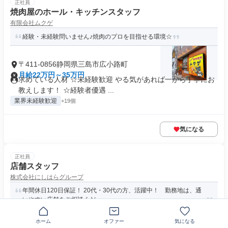
正社員
焼肉屋のホール・キッチンスタッフ
有限会社ムクゲ
経験・未経験問いません♪焼肉のプロを目指せる環境☆
〒411-0856静岡県三島市広小路町
月給22万円～35万円
求めている人材 ☆未経験歓迎 やる気があれば一から丁寧にお
教えします！ ☆経験者優遇 ...
業界未経験歓迎
+19個
気になる
正社員
店舗スタッフ
株式会社にしはらグループ
年間休日120日保証！ 20代・30代の方、活躍中！ 勤務地は、通
いやすい店舗をご相談くだ...
ホーム
オファー
気になる
静岡県三島市一番町