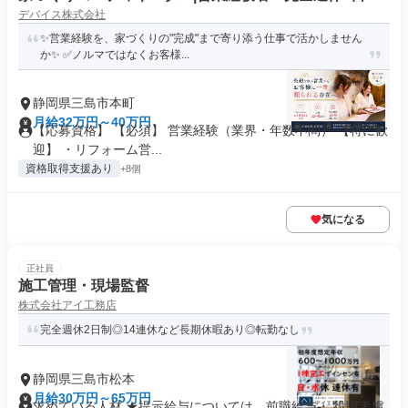
デバイス株式会社
✨営業経験を、家づくりの"完成"まで寄り添う仕事で活かしません
か✨ ✅ノルマではなくお客様...
静岡県三島市本町
月給32万円～40万円
【応募資格】 【必須】 営業経験（業界・年数不問） 【特に歓
迎】 ・リフォーム営...
資格取得支援あり
+8個
気になる
正社員
施工管理・現場監督
株式会社アイ工務店
完全週休2日制◎14連休など長期休暇あり◎転勤なし
静岡県三島市松本
月給30万円～65万円
求めている人材 ★提示給与については、前職給与・ 役職考慮