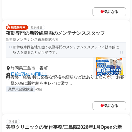
気になる
契約社員
夜勤専門の新幹線車両のメンテナンススタッフ
新幹線メンテナンス東海株式会社
新幹線車両基地で働く夜勤専門のメンテナンススタッフ／効率的に
収入を得ることが可能です。
静岡県三島市一番町
日給1万4170円以上
資格・経験 特に必要な資格や経験などはありませんが、 お客
様の為に新幹線をキレイに保つ...
業界未経験歓迎
+3個
気になる
正社員
美容クリニックの受付事務/三島院2026年1月Openの新