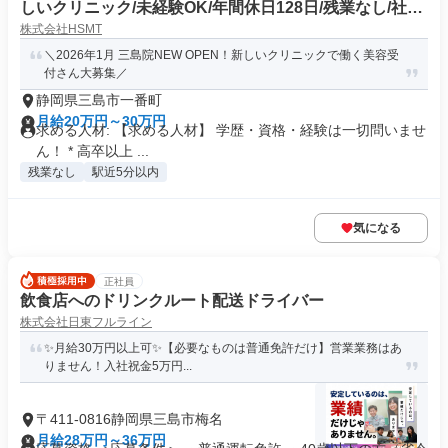
しいクリニック/未経験OK/年間休日128日/残業なし/社割
株式会社HSMT
50%OFF
＼2026年1月 三島院NEW OPEN！新しいクリニックで働く美容受
付さん大募集／
静岡県三島市一番町
月給20万円～30万円
求める人材: 【求める人材】 学歴・資格・経験は一切問いませ
ん！ * 高卒以上 ...
残業なし
駅近5分以内
気になる
正社員
飲食店へのドリンクルート配送ドライバー
株式会社日東フルライン
✨️月給30万円以上可✨️【必要なものは普通免許だけ】営業業務はあ
りません！入社祝金5万円...
〒411-0816静岡県三島市梅名
月給28万円～36万円