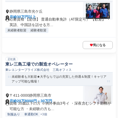
静岡県三島市光ケ丘
月給30万円以上
応募資格 【必須】 普通自動車免許（AT限定可） 【歓迎】 ・
英語、中国語を話せる方...
未経験者歓迎
経験者歓迎
気になる
正社員
東レ三島工場での製造オペレーター
東レエンタープライズ株式会社 三島オフィス
未経験者も大歓迎★大手ならではの充実した待遇＆制度！キャリア
アップ可能な職場！
〒411-0000静岡県三島市
月給20万8000円～30万円
資格 35歳以下の方 ※例外事由3号イ ・深夜含むシフト勤務が
可能な方 ・未経験の方も...
制服あり
車通勤OK
+3個