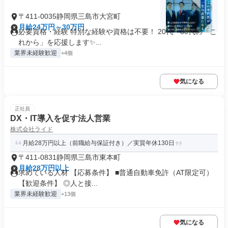
〒411-0035静岡県三島市大宮町
月給24万円～30万円
必要資格・経験 特別な経験や資格は不要！ 20代・30代の「こ
れから」を応援します✨...
業界未経験歓迎
+4個
気になる
正社員
DX・IT導入を促す法人営業
株式会社ライド
月給28万円以上（前職給与保証付き）／実質年休130日
〒411-0831静岡県三島市東本町
月給28万円以上
求めている人材 【応募条件】 ■普通自動車免許（AT限定可）
【歓迎条件】 ◎人と接...
業界未経験歓迎
+13個
気になる