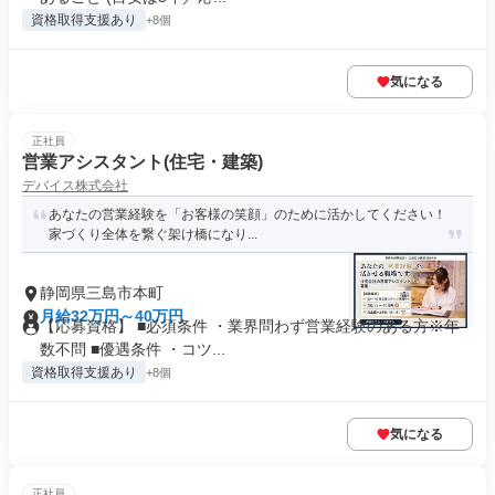
資格取得支援あり
+8個
気になる
正社員
営業アシスタント(住宅・建築)
デバイス株式会社
あなたの営業経験を「お客様の笑顔」のために活かしてください！
家づくり全体を繋ぐ架け橋になり...
静岡県三島市本町
月給32万円～40万円
【応募資格】 ■必須条件 ・業界問わず営業経験のある方※年
数不問 ■優遇条件 ・コツ...
資格取得支援あり
+8個
気になる
正社員