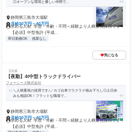
◎オープンな環境と優しい仲間で...
静岡県三島市大場駅
月給30万円～40万円
求める人材: 学歴・年齢・不問＜経験より人柄重視採用です！
【必須】中型免許 (平成...
即日勤務OK
残業なし
気になる
正社員
【夜勤】4t中型トラックドライバー
フォーシーズ株式会社
＼人柄重視の採用です♪／カゴ台車でラクラク積み下ろし◎土日休
みも相談OK！フラットな職場で...
静岡県三島市大場駅
月給30万円～40万円
求める人材: 学歴・年齢・不問＜経験より人柄重視採用です！
【必須】中型免許 (平成...