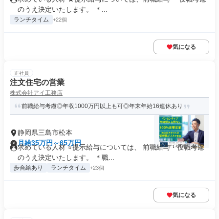
のうえ決定いたします。 ＊...
ランチタイム
+22個
気になる
正社員
注文住宅の営業
株式会社アイ工務店
前職給与考慮◎年収1000万円以上も可◎年末年始16連休あり
静岡県三島市松本
月給35万円～65万円
求めている人材 ⭐提示給与については、 前職給与・役職考慮
のうえ決定いたします。 ＊職...
歩合給あり
ランチタイム
+23個
気になる