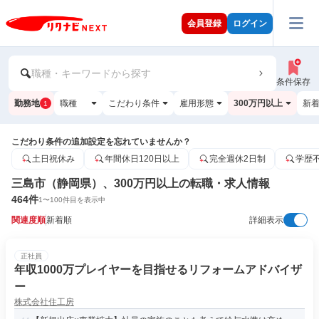
会員登録
ログイン
職種・キーワードから探す
条件保存
勤務地
職種
こだわり条件
雇用形態
300万円以上
新
1
こだわり条件の追加設定を忘れていませんか？
土日祝休み
年間休日120日以上
完全週休2日制
学歴
三島市（静岡県）、300万円以上の転職・求人情報
464
件
1
〜
100
件目を表示中
関連度順
新着順
詳細表示
正社員
年収1000万プレイヤーを目指せるリフォームアドバイザ
ー
株式会社住工房