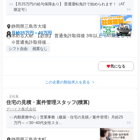
【月25万円の給与保障あり】 普通運転免許で始められます！（AT
限定可）
静岡県三島市大場
月給25万円～40万円
求める人材: 【必須】 普通免許取得後 3年以上（AT限定も可）
※普通免許取得後...
シフト自由
残業なし
気になる
この企業の類似求人を見る
正社員
住宅の見積・案件管理スタッフ(積算)
デバイス株式会社
内勤業務中心｜営業事務（建築・住宅の見積／案件管理）月給25
万円～ ✅30~40代女性スタ...
静岡県三島市本町