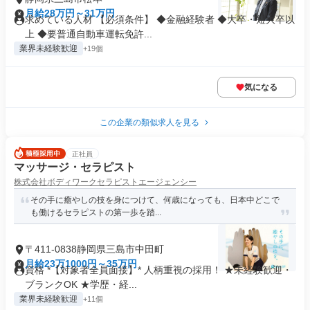
月給28万円～31万円
求めている人材 【必須条件】 ◆金融経験者 ◆大卒・短大卒以
上 ◆要普通自動車運転免許...
業界未経験歓迎
+19個
気になる
この企業の類似求人を見る
正社員
マッサージ・セラピスト
株式会社ボディワークセラピストエージェンシー
その手に癒やしの技を身につけて、何歳になっても、日本中どこで
も働けるセラピストの第一歩を踏...
〒411-0838静岡県三島市中田町
月給23万1000円～35万円
資格 *【対象者全員面接】* 人柄重視の採用！ ★未経験歓迎・
ブランクOK ★学歴・経...
業界未経験歓迎
+11個