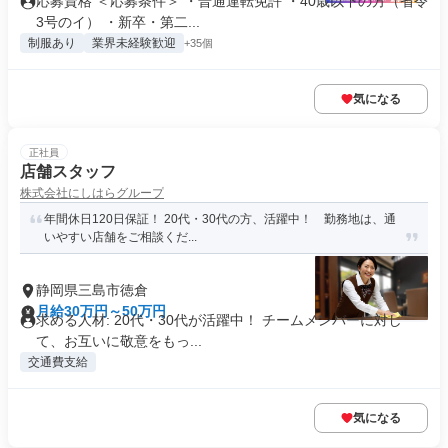
応募資格 ＜応募条件＞ ・普通運転免許 ・40歳以下の方（省令
3号のイ） ・新卒・第二...
制服あり
業界未経験歓迎
+35個
気になる
正社員
店舗スタッフ
株式会社にしはらグループ
年間休日120日保証！ 20代・30代の方、活躍中！ 勤務地は、通
いやすい店舗をご相談くだ...
静岡県三島市徳倉
月給30万円～50万円
求める人材: 20代・30代が活躍中！ チームメンバーに対し
て、お互いに敬意をもっ...
交通費支給
気になる