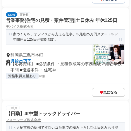
NEW
正社員
営業事務(住宅の見積・案件管理)|土日休み 年休125日
デバイス株式会社
家づくりを、オフィスから支える仕事。✨月給25万円スタート✨ ✅
年間休日125日✅残業ほぼ...
静岡県三島市本町
月給25万円
【応募資格】 ■必須条件 ・見積作成等の事務経験※経験年数
不問 ■優遇条件 ・住宅や...
資格取得支援あり
+8個
気になる
正社員
【日勤】4t中型トラックドライバー
フォーシーズ株式会社
＜人柄重視の採用です◎カゴ台車での積み下ろし◎土日休みも可能