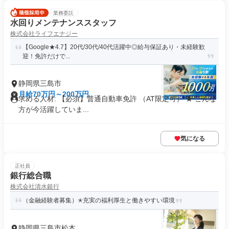
業務委託
水回りメンテナンススタッフ
株式会社ライフエナジー
【Google★4.7】20代/30代/40代活躍中◎給与保証あり・未経験歓
迎！免許だけで...
静岡県三島市
月給70万円～200万円
求める人材: 【必須】普通自動車免許 （AT限定可） ★ こんな
方が今活躍していま...
気になる
正社員
銀行総合職
株式会社清水銀行
（金融経験者募集）✭充実の福利厚生と働きやすい環境
静岡県三島市松本