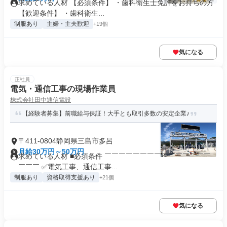
求めている人材 【必須条件】 ・歯科衛生士免許をお持ちの方
【歓迎条件】 ・歯科衛生...
制服あり
主婦・主夫歓迎
+19個
気になる
正社員
電気・通信工事の現場作業員
株式会社田中通信電設
【経験者募集】前職給与保証！大手とも取引多数の安定企業♪
〒411-0804静岡県三島市多呂
月給30万円～50万円
求めている人材 ■必須条件 ￣￣￣￣￣￣￣￣￣￣￣￣￣￣￣
￣￣￣ ✅電気工事、通信工事...
制服あり
資格取得支援あり
+21個
気になる