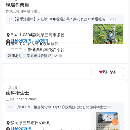
現場作業員
株式会社田中通信電設
【若手活躍中】未経験OK◆現場が早く終われば15時退社も！？
〒411-0804静岡県三島市多呂
月給25万円～40万円
求めている人材 ■必須条件 ￣￣￣￣￣￣￣￣￣￣￣￣￣￣￣
￣￣￣ ・普通自動車免許をお...
制服あり
業界未経験歓迎
+24個
気になる
正社員
歯科衛生士
三島sundentalclinic
11月OPEN！担当制でやりがい◎残業ほぼなしの歯科衛生士
静岡県三島市日の出町
月給26万円