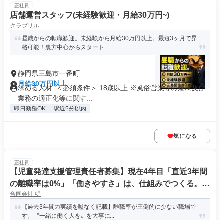
正社員
店舗運営スタッフ(未経験歓迎・月給30万円~)
クラブリル
昼職からの転職歓迎。未経験から月給30万円以上。最短3ヶ月で昇
格可能！裏方中心からスタート...
静岡県三島市一番町
月給30万円以上
求める人材: ＜必須条件＞ 18歳以上 ※風俗営業等の規制及び
業務の適正化等に関す...
即日勤務OK
駅近5分以内
気になる
正社員
【児童発達支援管理責任者募集】現在4年目「直近3年間
の離職率は0%」「働きやすさ」は、仕組みでつくる。手
合同会社 明
書き仕事ほぼなし 残業ほぼなし 長く働ける職場です。
【過去3年間の実績を噓なく記載】離職率が圧倒的に少ない職場で
す。〝一緒に働く人を〟を大事に...