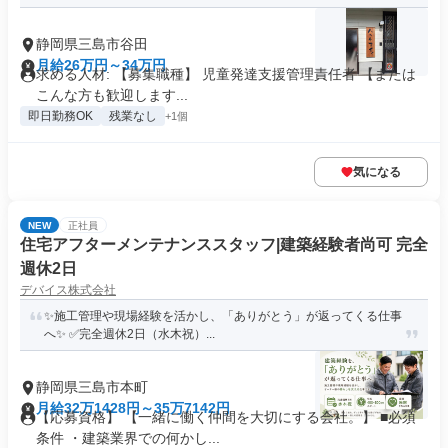
静岡県三島市谷田
月給26万円～34万円
求める人材: 【募集職種】 児童発達支援管理責任者 【または
こんな方も歓迎します...
即日勤務OK
残業なし
+1個
気になる
NEW
正社員
住宅アフターメンテナンススタッフ|建築経験者尚可 完全
週休2日
デバイス株式会社
✨施工管理や現場経験を活かし、「ありがとう」が返ってくる仕事
へ✨ ✅完全週休2日（水木祝）...
静岡県三島市本町
月給32万1428円～35万7142円
【応募資格】 【一緒に働く仲間を大切にする会社。】 ■必須
条件 ・建築業界での何かし...