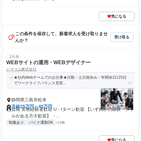
気になる
この条件を保存して、新着求人を受け取りませ
受け取る
んか？
正社員
WEBサイトの運用・WEBデザイナー
レマコム株式会社
★社内Webチームでのお仕事★日勤・土日祝休み・年間休日125日
でワークライフバランス充実...
静岡県三島市松本
月給25万円～45万円
資格 実務経験者歓迎 U・Iターン歓迎 【いずれかの経験・スキ
ルがある方大歓迎】 ・...
制服あり
バイク通勤OK
+13個
気になる