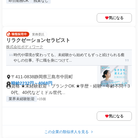
即日勤務OK
残業なし
気になる
業務委託
リラクゼーションセラピスト
株式会社ボディワーク
時代や環境が変わっても、未経験から始めてもずっと続けられる癒
やしの仕事。手に職を身につけて...
〒411-0838静岡県三島市中田町
時給2232円～4068円
資格 ★未経験歓迎・ブランクOK ★学歴・経験・年齢不問！3
0代、40代などミドル世代...
業界未経験歓迎
+15個
気になる
この企業の類似求人を見る