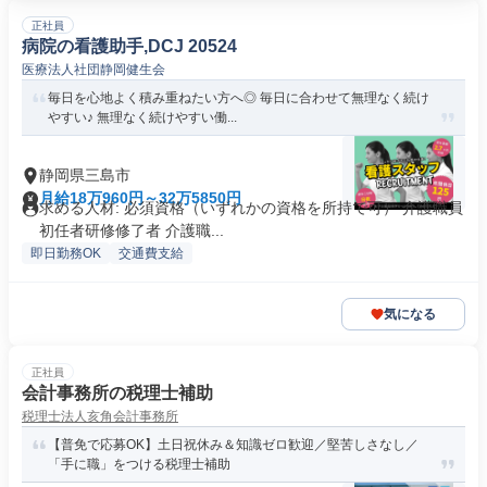
正社員
病院の看護助手,DCJ 20524
医療法人社団静岡健生会
毎日を心地よく積み重ねたい方へ◎ 毎日に合わせて無理なく続け
やすい♪ 無理なく続けやすい働...
静岡県三島市
月給18万960円～32万5850円
求める人材: 必須資格（いずれかの資格を所持で可） 介護職員
初任者研修修了者 介護職...
即日勤務OK
交通費支給
気になる
正社員
会計事務所の税理士補助
税理士法人亥角会計事務所
【普免で応募OK】土日祝休み＆知識ゼロ歓迎／堅苦しさなし／
「手に職」をつける税理士補助