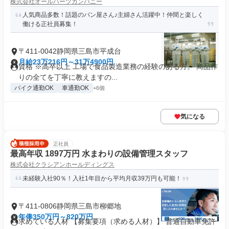
株式会社オールハーツカンパニー
人気商品多数！話題のパン屋さん♪主婦さん活躍中！仲間と楽しく
働ける正社員募集！
〒411-0042静岡県三島市平成台
月給23万216円～31万4900円
資格 ※高卒以上 工場で食品製造業務の経験のある方。 商品作
りの全てを丁寧に教えますの...
バイク通勤OK
車通勤OK
+6個
気になる
正社員
最高年収 1897万円 水まわりの設備管理スタッフ
株式会社クラシアンホールディングス
未経験入社90％！入社1年目から平均月収39万円も可能！
〒411-0806静岡県三島市柳郷地
年俸350万円～820万円
求めている人材 【募集要項（求める人材）】 普通自動車免許