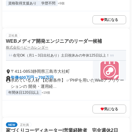
資格取得支援あり
学歴不問
+9個
気になる
正社員
WEBメディア開発エンジニアのリーダー候補
株式会社ベビーカレンダー
在宅OK（月1～3日出社あり）土日祝休みの年休125日以上！
〒411-0853静岡県三島市大社町
年俸400万円～700万円
求めている人材 【応募条件】 ✅PHPを用いたWebアプリケー
ションの 開発・運用経...
年間休日120日以上
+19個
気になる
NEW
正社員
家づくりコーディネーター|営業経験者 完全週休2日