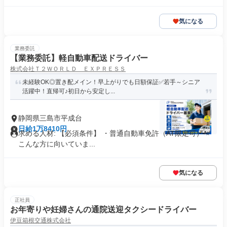
気になる
業務委託
【業務委託】軽自動車配送ドライバー
株式会社Ｔ２ＷＯＲＬＤ ＥＸＰＲＥＳＳ
未経験OK◎置き配メイン！早上がりでも日額保証✅若手～シニア
活躍中！直帰可♪初日から安定し...
静岡県三島市平成台
日給1万8410円
求める人材: 【必須条件】 ・普通自動車免許（AT限定可） ⭐
こんな方に向いていま...
気になる
正社員
お年寄りや妊婦さんの通院送迎タクシードライバー
伊豆箱根交通株式会社