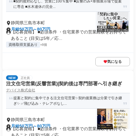
■契約後対応なし、営業に100％集中 ■反響のみ×単独展示場で提案
に専念 ■水木連休の完全...
静岡県三島市本町
月給50万円～80万円
【応募資格】 ■必須条件 ・住宅業界での営業経験をお持ちで
あること (目安は5年／応...
資格取得支援あり
+8個
気になる
NEW
正社員
注文住宅営業(反響営業)|契約後は専門部署へ引き継ぎ
デバイス株式会社
提案と契約に集中できる注文住宅営業✨契約後業務は分業で引き継
ぎ✨ ✅飛び込み・テレアポなし...
静岡県三島市本町
月給50万円～80万円
【応募資格】 ■必須条件 ・住宅業界での営業経験をお持ちで
あること (目安は5年／応...