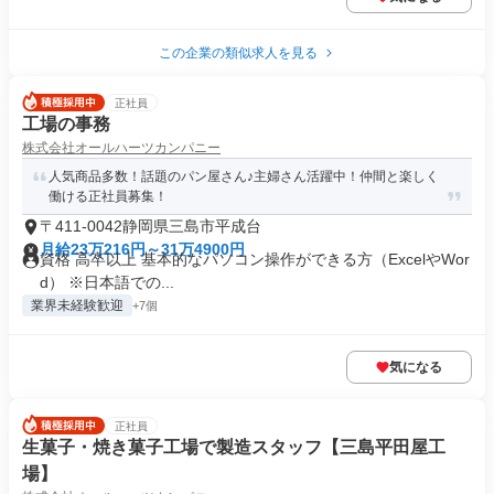
この企業の類似求人を見る
正社員
工場の事務
株式会社オールハーツカンパニー
人気商品多数！話題のパン屋さん♪主婦さん活躍中！仲間と楽しく
働ける正社員募集！
〒411-0042静岡県三島市平成台
月給23万216円～31万4900円
資格 高卒以上 基本的なパソコン操作ができる方（ExcelやWor
d） ※日本語での...
業界未経験歓迎
+7個
気になる
正社員
生菓子・焼き菓子工場で製造スタッフ【三島平田屋工
場】