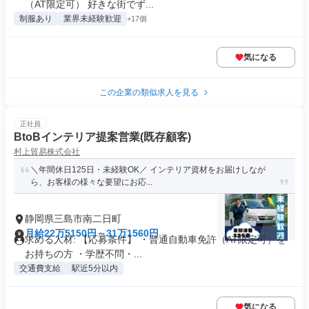
（AT限定可） 好きな街でず...
制服あり
業界未経験歓迎
+17個
気になる
この企業の類似求人を見る
正社員
BtoBインテリア提案営業(既存顧客)
村上貿易株式会社
＼年間休日125日・未経験OK／ インテリア資材をお届けしなが
ら、お客様の様々な要望にお応...
静岡県三島市南二日町
月給22万5150円～31万1560円
求める人材: 【応募条件】 ・普通自動車免許（AT限定可）を
お持ちの方 ・学歴不問・...
交通費支給
駅近5分以内
気になる