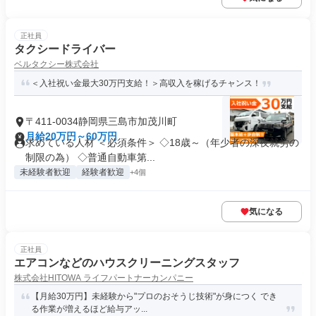
正社員
タクシードライバー
ベルタクシー株式会社
＜入社祝い金最大30万円支給！＞高収入を稼げるチャンス！
〒411-0034静岡県三島市加茂川町
月給20万円～60万円
求めている人材 ＜必須条件＞ ◇18歳～（年少者の深夜就労の
制限の為） ◇普通自動車第...
未経験者歓迎
経験者歓迎
+4個
気になる
正社員
エアコンなどのハウスクリーニングスタッフ
株式会社HITOWA ライフパートナーカンパニー
【月給30万円】未経験から"プロのおそうじ技術"が身につく でき
る作業が増えるほど給与アッ...