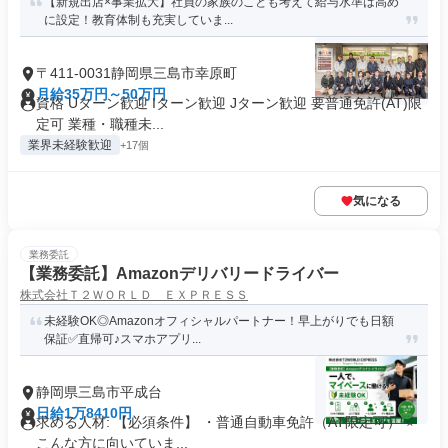
【新規出店×事業拡大】社員の家族のことも考えて給与水準は高め
に設定！教育体制も充実していま...
〒411-0031静岡県三島市幸原町
月給35万円～50万円
資格 Uターン歓迎 Iターン歓迎 Jターン歓迎 要普通免許(AT)限
定可 業種・職種未...
業界未経験歓迎
+17個
気になる
業務委託
【業務委託】Amazonデリバリードライバー
株式会社Ｔ２ＷＯＲＬＤ ＥＸＰＲＥＳＳ
未経験OK◎Amazonオフィシャルパートナー！早上がりでも日額
保証✅直帰可♪スマホアプリ...
静岡県三島市平成台
日給1万8410円
求める人材: 【必須条件】 ・普通自動車免許（AT限定可） ⭐
こんな方に向いていま...