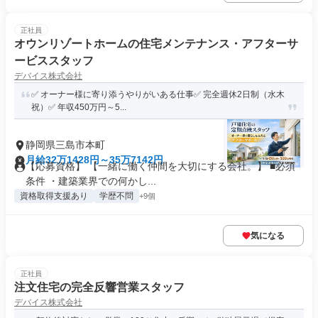
正社員
オウンリゾートホームの住宅メンテナンス・アフターサ
ービススタッフ
デバイス株式会社
✅ オーナー様に寄り添うやりがいある仕事✅ 完全週休2日制（水木
祝）✅ 年収450万円～5...
静岡県三島市本町
月給32万1428円～35万7142円
【応募資格】 【一緒に働く仲間を大切にする会社。】 ■必須
条件 ・建築業界での何かし...
資格取得支援あり
学歴不問
+9個
気になる
正社員
注文住宅の完全反響営業スタッフ
デバイス株式会社