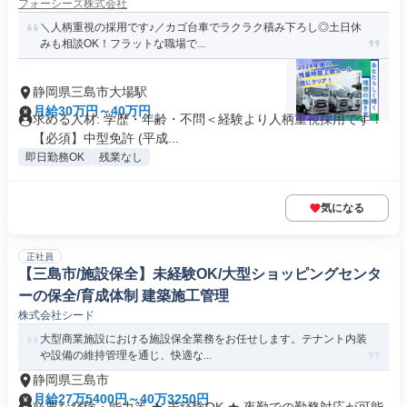
フォーシーズ株式会社
＼人柄重視の採用です♪／カゴ台車でラクラク積み下ろし◎土日休
みも相談OK！フラットな職場で...
静岡県三島市大場駅
月給30万円～40万円
求める人材: 学歴・年齢・不問＜経験より人柄重視採用です！
【必須】中型免許 (平成...
即日勤務OK
残業なし
気になる
正社員
【三島市/施設保全】未経験OK/大型ショッピングセンタ
ーの保全/育成体制 建築施工管理
株式会社シード
大型商業施設における施設保全業務をお任せします。テナント内装
や設備の維持管理を通じ、快適な...
静岡県三島市
月給27万5400円～40万3250円