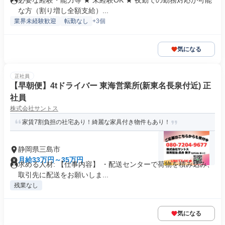
必要な経験・能力等 ★ 未経験OK ★ 夜勤での勤務対応が可能
な方（割り増し全額支給）...
業界未経験歓迎
転勤なし
+3個
気になる
正社員
【早朝便】4tドライバー 東海営業所(新東名長泉付近) 正
社員
株式会社サントス
家賃7割負担の社宅あり！綺麗な家具付き物件もあり！
静岡県三島市
月給33万円～35万円
求める人材: 【仕事内容】 ・配送センターで荷物を積み込み、
取引先に配送をお願いしま...
残業なし
気になる