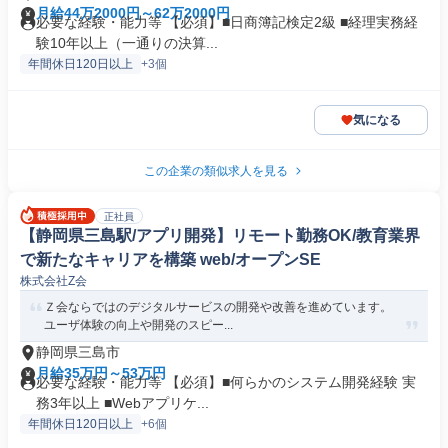
月給44万2000円～62万2000円
必要な経験・能力等 【必須】■日商簿記検定2級 ■経理実務経
験10年以上（一通りの決算...
年間休日120日以上
+3個
気になる
この企業の類似求人を見る
正社員
【静岡県三島駅/アプリ開発】リモート勤務OK/教育業界
で新たなキャリアを構築 web/オープンSE
株式会社Z会
Ｚ会ならではのデジタルサービスの開発や改善を進めています。
ユーザ体験の向上や開発のスピー...
静岡県三島市
月給35万円～53万円
必要な経験・能力等 【必須】■何らかのシステム開発経験 実
務3年以上 ■Webアプリケ...
年間休日120日以上
+6個