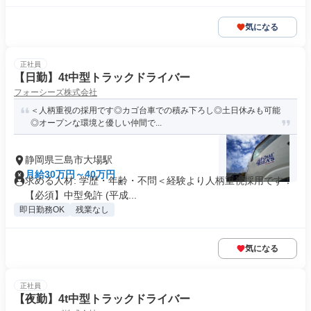
気になる
正社員
【日勤】4t中型トラックドライバー
フォーシーズ株式会社
＜人柄重視の採用です◎カゴ台車での積み下ろし◎土日休みも可能
◎オープンな環境と優しい仲間で...
静岡県三島市大場駅
月給30万円～40万円
求める人材: 学歴・年齢・不問＜経験より人柄重視採用です！
【必須】中型免許 (平成...
即日勤務OK
残業なし
気になる
正社員
【夜勤】4t中型トラックドライバー