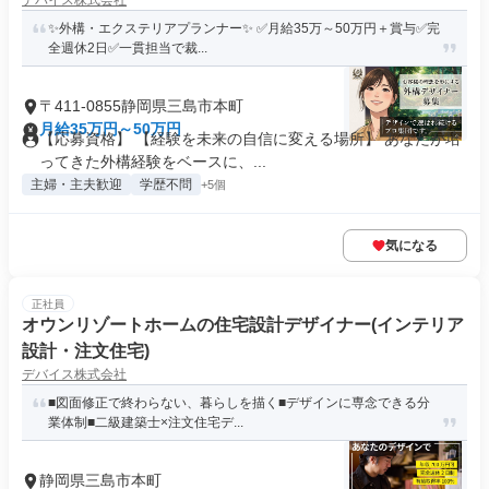
デバイス株式会社
✨外構・エクステリアプランナー✨ ✅月給35万～50万円＋賞与✅完
全週休2日✅一貫担当で裁...
〒411-0855静岡県三島市本町
月給35万円～50万円
【応募資格】 【経験を未来の自信に変える場所】 あなたが培
ってきた外構経験をベースに、...
主婦・主夫歓迎
学歴不問
+5個
気になる
正社員
オウンリゾートホームの住宅設計デザイナー(インテリア
設計・注文住宅)
デバイス株式会社
■図面修正で終わらない、暮らしを描く■デザインに専念できる分
業体制■二級建築士×注文住宅デ...
静岡県三島市本町