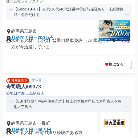
株式会社ライフエナジー
【Google★4.7】20代/30代/40代活躍中◎給与保証あり・未経験歓
迎！免許だけで...
静岡県三島市
月給70万円～200万円
求める人材: 【必須】普通自動車免許 （AT限定可） ★ こんな
方が今活躍していま...
気になる
正社員
寿司職人/69373
築地日本海 三島駅前店
【8連休取得可×福利厚生充実】極上の本格寿司店で寿司職人を募
集／三島市
静岡県三島市一番町
月給40万円～46万円
求める人材: 寿司の握り経験のある方