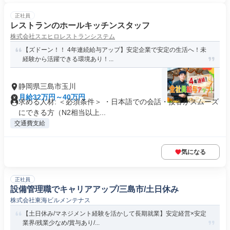
正社員
レストランのホールキッチンスタッフ
株式会社スエヒロレストランシステム
【ズドーン！！ 4年連続給与アップ】安定企業で安定の生活へ！未
経験から活躍できる環境あり！...
静岡県三島市玉川
月給32万円～40万円
求める人材: ＜必須条件＞ ・日本語での会話・接客がスムーズ
にできる方（N2相当以上...
交通費支給
気になる
正社員
設備管理職でキャリアアップ/三島市/土日休み
株式会社東海ビルメンテナス
【土日休み/マネジメント経験を活かして長期就業】安定経営×安定
業界/残業少なめ/賞与あり/...