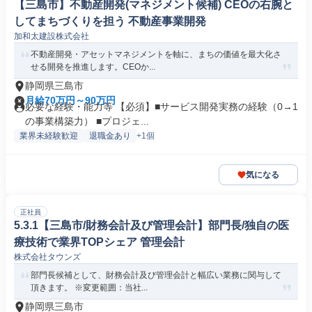
【三島市】不動産開発(マネジメント候補) CEOの右腕と
してまちづくりを担う 不動産事業開発
加和太建設株式会社
不動産開発・アセットマネジメントを軸に、まちの価値を最大化さ
せる開発を推進します。CEOか...
静岡県三島市
月給70万円～90万円
必要な経験・能力等 【必須】■サービス開発実務の経験（0→1
の事業構築力） ■プロジェ...
業界未経験歓迎
退職金あり
+1個
気になる
正社員
5.3.1【三島市/財務会計及び管理会計】部門長/独自の医
療技術で業界TOPシェア 管理会計
株式会社タウンズ
部門長候補として、財務会計及び管理会計と幅広い業務に関与して
頂きます。 ※変更範囲：当社...
静岡県三島市