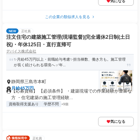
気になる
この企業の類似求人を見る
NEW
正社員
注文住宅の建築施工管理(現場監督)|完全週休2日制(土日
祝)・年休125日・直行直帰可
デバイス株式会社
✨月給45万円以上・前職給与考慮✨担当棟数、働き方も。施工管理
が長く続けられる環境へ ✅年...
静岡県三島市本町
月給45万円
【応募資格】 【必須条件】 ・建築現場での作業経験が豊富な
方 ・住宅建築の施工管理経験...
資格取得支援あり
学歴不問
+9個
気になる
正社員