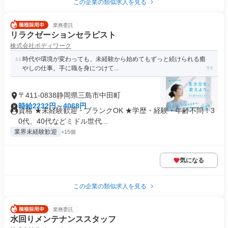
この企業の類似求人を見る
業務委託
リラクゼーションセラピスト
株式会社ボディワーク
時代や環境が変わっても、未経験から始めてもずっと続けられる癒
やしの仕事。手に職を身につけて...
〒411-0838静岡県三島市中田町
時給2232円～4068円
資格 ★未経験歓迎・ブランクOK ★学歴・経験・年齢不問！3
0代、40代などミドル世代...
業界未経験歓迎
+15個
気になる
この企業の類似求人を見る
業務委託
水回りメンテナンススタッフ