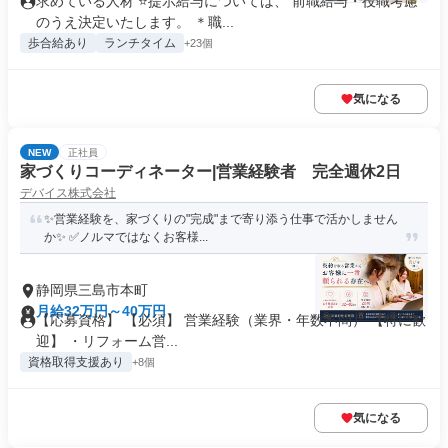
求めている人材 ⭐提示給与については、 前職給与・役職考慮
のうえ決定いたします。 ＊職...
歩合給あり
ランチタイム
+23個
気になる
NEW
正社員
家づくりコーディネーター|営業経験者 完全週休2日
デバイス株式会社
✨営業経験を、家づくりの"完成"まで寄り添う仕事で活かしません
か✨ ✅ノルマではなくお客様...
静岡県三島市本町
月給32万円～40万円
【応募資格】 【必須】 営業経験（業界・年数不問） 【特に歓
迎】 ・リフォーム営...
資格取得支援あり
+8個
気になる