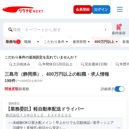
会員登録
ログイン
職種・キーワードから探す
条件保存
勤務地
職種
こだわり条件
雇用形態
400万円以上
新
1
こだわり条件の追加設定を忘れていませんか？
土日祝休み
年間休日120日以上
完全週休2日制
学歴
三島市（静岡県）、400万円以上の転職・求人情報
198
件
1
〜
100
件目を表示中
関連度順
新着順
詳細表示
業務委託
【業務委託】軽自動車配送ドライバー
株式会社Ｔ２ＷＯＲＬＤ ＥＸＰＲＥＳＳ
未経験OK◎置き配メイン！早上がりでも日額保証✅若手～シニア
活躍中！直帰可♪初日から安定し...