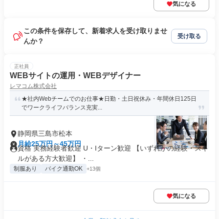
気になる
この条件を保存して、新着求人を受け取りませ
受け取る
んか？
正社員
WEBサイトの運用・WEBデザイナー
レマコム株式会社
★社内Webチームでのお仕事★日勤・土日祝休み・年間休日125日
でワークライフバランス充実...
静岡県三島市松本
月給25万円～45万円
資格 実務経験者歓迎 U・Iターン歓迎 【いずれかの経験・スキ
ルがある方大歓迎】 ・...
制服あり
バイク通勤OK
+13個
気になる