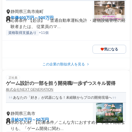
静岡県三島市南町
年俸400万円～500万円
応募条件 【必須】 ・普通自動車運転免許 ・建物設備管理の経
験者または、 従業員のマ...
資格取得支援あり
+11個
気になる
この企業の類似求人を見る
正社員
ゲーム設計の一部を担う開発職/一歩ずつスキル習得
株式会社NEXT GENERATION
あなたの「好き」が武器になる！未経験からプロの開発現場へ
静岡県三島市
月給28万円～50万円
求める人材: 【応募条件／こんな方におすすめ】 学歴や経験よ
りも、「ゲーム開発に関わ...