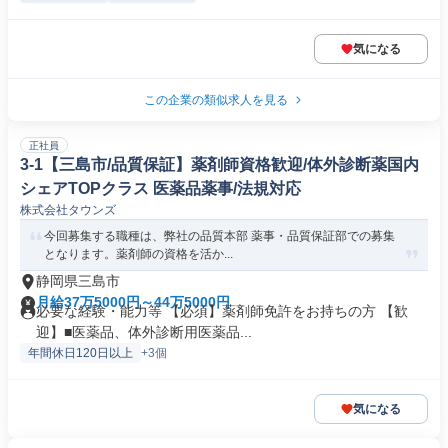
気になる
この企業の類似求人を見る
正社員
3-1【三島市/品質保証】薬剤師資格歓迎/体外診断薬国内
シェアTOPクラス 医薬品薬事/法規対応
株式会社タウンズ
今回募集する職種は、弊社の品質本部 薬事・品質保証部での募集
となります。薬剤師の資格を活か...
静岡県三島市
月給37万5000円～44万5000円
必要な経験・能力等 【必須】薬剤師免許をお持ちの方 【歓
迎】■医薬品、体外診断用医薬品...
年間休日120日以上
+3個
気になる