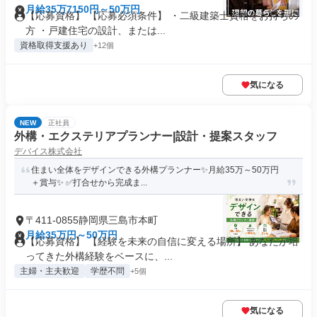
月給35万7150円～50万円
【応募資格】 【応募必須条件】 ・二級建築士資格をお持ちの
方 ・戸建住宅の設計、または...
資格取得支援あり
+12個
気になる
NEW
正社員
外構・エクステリアプランナー|設計・提案スタッフ
デバイス株式会社
住まい全体をデザインできる外構プランナー✨月給35万～50万円
＋賞与✨ ✅打合せから完成ま...
〒411-0855静岡県三島市本町
月給35万円～50万円
【応募資格】 【経験を未来の自信に変える場所】 あなたが培
ってきた外構経験をベースに、...
主婦・主夫歓迎
学歴不問
+5個
気になる