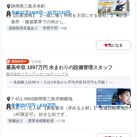
静岡県三島市本町
月給32万1428円～35万7142円
【応募資格】 【一緒に働く仲間を大切にする会社。】 ■必須
条件 ・建築業界での何かし...
資格取得支援あり
学歴不問
+9個
気になる
正社員
最高年収 1897万円 水まわりの設備管理スタッフ
株式会社クラシアンホールディングス
未経験入社90％！入社1年目から平均月収39万円も可能！
〒411-0806静岡県三島市柳郷地
年俸350万円～820万円
求めている人材 【募集要項（求める人材）】 普通自動車免許
（AT限定可） 好きな街でず...
制服あり
業界未経験歓迎
+17個