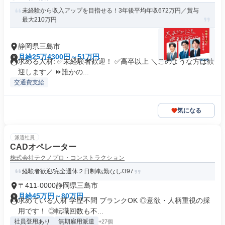
未経験から収入アップを目指せる！3年後平均年収672万円／賞与
最大210万円
静岡県三島市
月給25万4300円～51万円
求める人材: ✅未経験者歓迎！ ✅高卒以上 ＼このような方は歓
迎します／ ⏩誰かの...
交通費支給
気になる
派遣社員
CADオペレーター
株式会社テクノプロ・コンストラクション
経験者歓迎/完全週休２日制/転勤なし/397
〒411-0000静岡県三島市
月給45万円～80万円
求めている人材 学歴不問 ブランクOK ◎意欲・人柄重視の採
用です！ ◎転職回数も不...
社員登用あり
無期雇用派遣
+27個