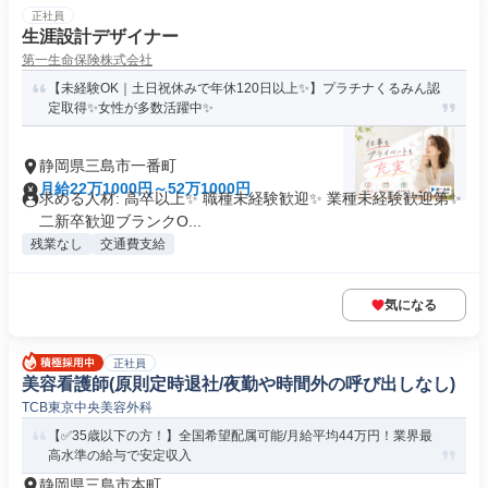
正社員
生涯設計デザイナー
第一生命保険株式会社
【未経験OK｜土日祝休みで年休120日以上✨】プラチナくるみん認
定取得✨女性が多数活躍中✨
静岡県三島市一番町
月給22万1000円～52万1000円
求める人材: 高卒以上✨ 職種未経験歓迎✨ 業種未経験歓迎第✨
二新卒歓迎ブランクO...
残業なし
交通費支給
気になる
正社員
美容看護師(原則定時退社/夜勤や時間外の呼び出しなし)
TCB東京中央美容外科
【✅35歳以下の方！】全国希望配属可能/月給平均44万円！業界最
高水準の給与で安定収入
静岡県三島市本町