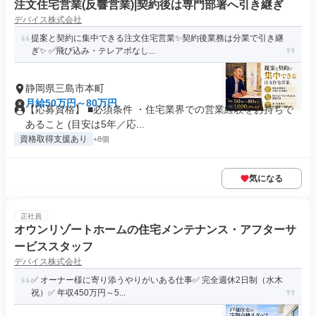
注文住宅営業(反響営業)|契約後は専門部署へ引き継ぎ
デバイス株式会社
提案と契約に集中できる注文住宅営業✨契約後業務は分業で引き継
ぎ✨ ✅飛び込み・テレアポなし...
静岡県三島市本町
月給50万円～80万円
【応募資格】 ■必須条件 ・住宅業界での営業経験をお持ちで
あること (目安は5年／応...
資格取得支援あり
+8個
気になる
正社員
オウンリゾートホームの住宅メンテナンス・アフターサ
ービススタッフ
デバイス株式会社
✅ オーナー様に寄り添うやりがいある仕事✅ 完全週休2日制（水木
祝）✅ 年収450万円～5...