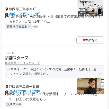
静岡県三島市本町
月給50万円～80万円
【応募資格】 ■必須条件 ・住宅業界での営業経験をお持ちで
あること (目安は5年／応...
資格取得支援あり
+8個
気になる
正社員
店舗スタッフ
株式会社にしはらグループ
年間休日120日保証！ 20代・30代の方、活躍中！ 勤務地は、通
いやすい店舗をご相談くだ...
静岡県三島市一番町
月給30万円～50万円
求める人材: 20代・30代が活躍中！ チームメンバーに対し
て、お互いに敬意をもっ...
交通費支給