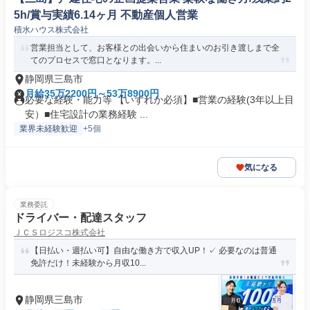
5h/賞与実績6.14ヶ月 不動産個人営業
積水ハウス株式会社
営業担当として、お客様との出会いから住まいのお引き渡しまで全
てのプロセスで窓口となります。...
静岡県三島市
月給35万2200円～53万8900円
必要な経験・能力等 【いずれか必須】■営業の経験(3年以上目
安）■住宅設計の業務経験 ...
業界未経験歓迎
+5個
気になる
業務委託
ドライバー・配達スタッフ
ＪＣＳロジスコ株式会社
【日払い・週払い可】自由な働き方で収入UP！✓ 必要なのは普通
免許だけ！未経験から月収10...
静岡県三島市