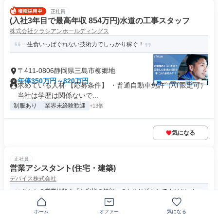
正社員
(入社3年目で最高年収 854万円)水道の工事スタッフ
株式会社クラシアンホールディングス
一生食いっぱぐれない技術力でしっかり稼ぐ！
〒411-0806静岡県三島市柳郷地
年俸350万円～820万円
求めている人材 【応募条件】 ・普通自動車免許（AT限定可）
当社は学歴は関係ないで...
制服あり
業界未経験歓迎
+13個
気になる
正社員
営業アシスタント(住宅・建築)
デバイス株式会社
あなたの営業経験を「お客様の笑顔」のために活かしてください！
家づくり全体を繋ぐ架け橋になり...
ホーム
オファー
気になる