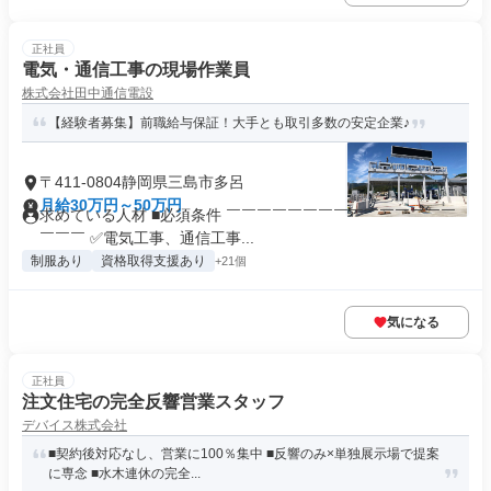
正社員
電気・通信工事の現場作業員
株式会社田中通信電設
【経験者募集】前職給与保証！大手とも取引多数の安定企業♪
〒411-0804静岡県三島市多呂
月給30万円～50万円
求めている人材 ■必須条件 ￣￣￣￣￣￣￣￣￣￣￣￣￣￣￣
￣￣￣ ✅電気工事、通信工事...
制服あり
資格取得支援あり
+21個
気になる
正社員
注文住宅の完全反響営業スタッフ
デバイス株式会社
■契約後対応なし、営業に100％集中 ■反響のみ×単独展示場で提案
に専念 ■水木連休の完全...