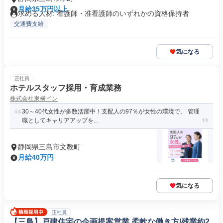
月給35万円以上
求める人材: 看護師・准看護師のいずれかの資格保持者
交通費支給
気になる
正社員
ホテルスタッフ採用・育成業務
株式会社東横イン
30～40代女性が多数活躍中！支配人の97％が女性の環境で、 管理
職としてキャリアアップを...
静岡県三島市文教町
月給40万円
気になる
正社員
【三島】戸建住宅の企画提案営業 柔軟な働き方/残業約2