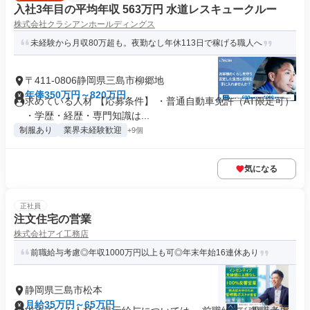
入社3年目の平均年収 563万円 水道レスキュークルー
株式会社クラシアンホールディングス
未経験から月収80万超も。夜勤なし年休113日で稼げる職人へ
〒411-0806静岡県三島市柳郷地
年俸350万円～820万円
求めている人材 【応募条件】 ・普通自動車免許（AT限定可）
・学歴・経歴・専門知識は...
制服あり
業界未経験歓迎
+9個
気になる
正社員
注文住宅の営業
株式会社アイ工務店
前職給与考慮◎年収1000万円以上も可◎年末年始16連休あり
静岡県三島市松本
月給35万円～65万円