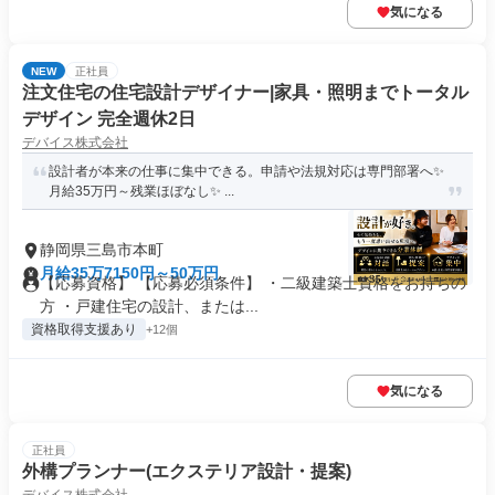
気になる
NEW
正社員
注文住宅の住宅設計デザイナー|家具・照明までトータル
デザイン 完全週休2日
デバイス株式会社
設計者が本来の仕事に集中できる。申請や法規対応は専門部署へ✨
月給35万円～残業ほぼなし✨ ...
静岡県三島市本町
月給35万7150円～50万円
【応募資格】 【応募必須条件】 ・二級建築士資格をお持ちの
方 ・戸建住宅の設計、または...
資格取得支援あり
+12個
気になる
正社員
外構プランナー(エクステリア設計・提案)