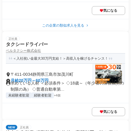
気になる
この企業の類似求人を見る
正社員
タクシードライバー
ベルタクシー株式会社
＜入社祝い金最大30万円支給！＞高収入を稼げるチャンス！
〒411-0034静岡県三島市加茂川町
月給20万円～60万円
求めている人材 ＜必須条件＞ ◇18歳～（年少者の深夜就労の
制限の為） ◇普通自動車第...
未経験者歓迎
経験者歓迎
+4個
気になる
NEW
正社員