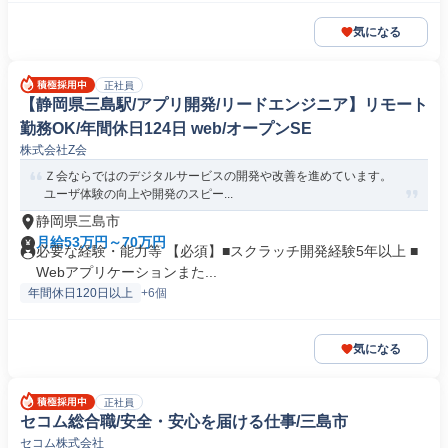
気になる
正社員
【静岡県三島駅/アプリ開発/リードエンジニア】リモート
勤務OK/年間休日124日 web/オープンSE
株式会社Z会
Ｚ会ならではのデジタルサービスの開発や改善を進めています。
ユーザ体験の向上や開発のスピー...
静岡県三島市
月給53万円～70万円
必要な経験・能力等 【必須】■スクラッチ開発経験5年以上 ■
Webアプリケーションまた...
年間休日120日以上
+6個
気になる
正社員
セコム総合職/安全・安心を届ける仕事/三島市
セコム株式会社