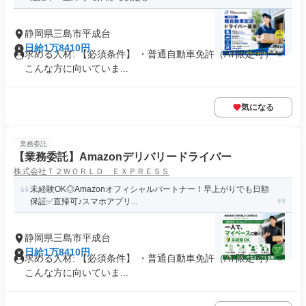
静岡県三島市平成台
日給1万8410円
求める人材: 【必須条件】 ・普通自動車免許（AT限定可） ⭐
こんな方に向いていま...
気になる
業務委託
【業務委託】Amazonデリバリードライバー
株式会社Ｔ２ＷＯＲＬＤ ＥＸＰＲＥＳＳ
未経験OK◎Amazonオフィシャルパートナー！早上がりでも日額
保証✅直帰可♪スマホアプリ...
静岡県三島市平成台
日給1万8410円
求める人材: 【必須条件】 ・普通自動車免許（AT限定可） ⭐
こんな方に向いていま...