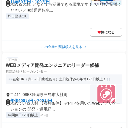
月給50万円～100万円
求める人材: どなたでも活躍できる環境です！ ＼ぜひご応募く
ださい／ ■普通運転免...
即日勤務OK
気になる
この企業の類似求人を見る
正社員
WEBメディア開発エンジニアのリーダー候補
株式会社ベビーカレンダー
在宅OK（月1～3日出社あり）土日祝休みの年休125日以上！
〒411-0853静岡県三島市大社町
年俸400万円～700万円
求めている人材 【応募条件】 ✅PHPを用いたWebアプリケー
ションの 開発・運用経...
年間休日120日以上
+19個