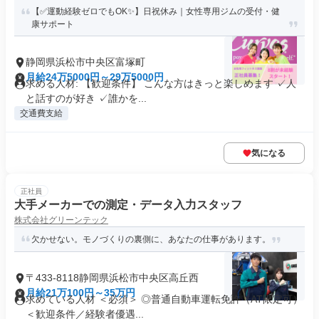
【✅運動経験ゼロでもOK✨】日祝休み｜女性専用ジムの受付・健
康サポート
静岡県浜松市中央区富塚町
月給24万5000円～29万5000円
求める人材: 【歓迎条件】 こんな方はきっと楽しめます ✓人
と話すのが好き ✓誰かを...
交通費支給
気になる
正社員
大手メーカーでの測定・データ入力スタッフ
株式会社グリーンテック
欠かせない。モノづくりの裏側に、あなたの仕事があります。
〒433-8118静岡県浜松市中央区高丘西
月給21万100円～35万円
求めている人材 ＜必須＞ ◎普通自動車運転免許（AT限定可）
＜歓迎条件／経験者優遇...