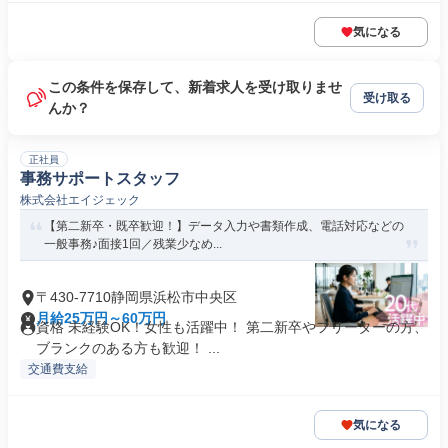
気になる
この条件を保存して、新着求人を受け取りませ
受け取る
んか？
正社員
事務サポートスタッフ
株式会社エイジェック
【第二新卒・既卒歓迎！】データ入力や書類作成、電話対応などの
一般事務♪面接1回／残業少なめ...
〒430-7710静岡県浜松市中央区
月給25万円～60万円
資格 未経験OK！女性も活躍中！ 第二新卒やフリーターの方、
ブランクのある方も歓迎！ ...
交通費支給
気になる