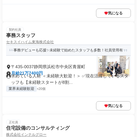
気になる
契約社員
事務スタッフ
セキスイハイム東海株式会社
事務デビューも応援✨未経験で始めたスタッフも多数！社員登用有
〒435-0037静岡県浜松市中央区青屋町
月給21万7400円
求めている人材 ＜未経験大歓迎！＞ ✅現在活躍しているスタ
ッフも【未経験スタートが8割...
業界未経験歓迎
+20個
気になる
正社員
住宅設備のコンサルティング
株式会社インテルグロー