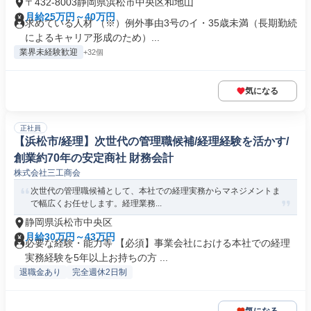
〒432-8003静岡県浜松市中央区和地山
月給25万円～40万円
求めている人材 （※）例外事由3号のイ・35歳未満（長期勤続
によるキャリア形成のため）...
業界未経験歓迎
+32個
気になる
正社員
【浜松市/経理】次世代の管理職候補/経理経験を活かす/
創業約70年の安定商社 財務会計
株式会社三工商会
次世代の管理職候補として、本社での経理実務からマネジメントま
で幅広くお任せします。経理業務...
静岡県浜松市中央区
月給30万円～43万円
必要な経験・能力等 【必須】事業会社における本社での経理
実務経験を5年以上お持ちの方 ...
退職金あり
完全週休2日制