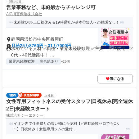
契約社員
営業事務など、未経験からチャレンジ可
AIG損害保険株式会社
未経験OK✨土日祝休み＆19時退社が基本◎知人への勧誘なし！
静岡県浜松市中央区板屋町
月給25万8760円～31万7000円
求めている人材 ✅職種・業界未経験歓迎 ✅主婦・主夫歓迎 ✅2
0代～40代活躍中！ ...
業界未経験歓迎
歩合給あり
+25個
気になる
NEW
正社員
女性専用フィットネスの受付スタッフ|日祝休み|完全週休
2日|未経験スタート
株式会社シーエヌシー
イオン内で仕事帰りの買い物にも便利【✅運動経験ゼロでもOK
✨】日祝休み｜女性専用ジムの受付...