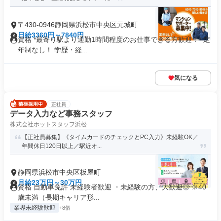
〒430-0946静岡県浜松市中央区元城町
日給3360円～7840円
資格 *最寄り駅より通勤1時間程度のお仕事できる方歓迎！* 定
年制なし！ 学歴・経...
気になる
正社員
データ入力など事務スタッフ
株式会社ホットスタッフ浜松
【正社員募集】《タイムカードのチェックとPC入力》未経験OK／
年間休日120日以上／駅近オ...
静岡県浜松市中央区板屋町
月給23万円～30万円
資格 自動車免許 未経験者歓迎 ・未経験の方、大歓迎◎ ※40
歳未満（長期キャリア形...
業界未経験歓迎
+8個