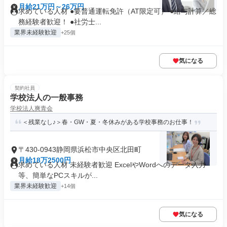
月給21万円～26万円
求めている人材 ●要普通運転免許（AT限定可） ●給与計算／総
務経験者歓迎！ ●社労士...
業界未経験歓迎
+25個
気になる
契約社員
学校法人の一般事務
学校法人爽青会
＜残業なし♪＞春・GW・夏・冬休みがある学校事務のお仕事！
〒430-0943静岡県浜松市中央区北田町
月給18万2500円
求めている人材 未経験者歓迎 ExcelやWordへのデータ入力
等、簡単なPCスキルが...
業界未経験歓迎
+14個
気になる