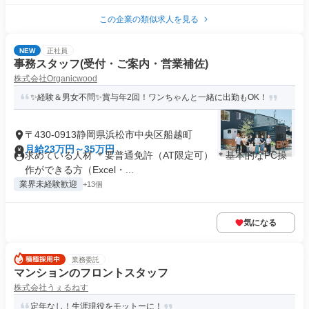
この企業の類似求人を見る
NEW
正社員
事務スタッフ(受付・ご案内・営業補佐)
株式会社Organicwood
✨経験＆男女不問✨賞与年2回！ワンちゃんと一緒に出勤もOK！
〒430-0913静岡県浜松市中央区船越町
月給23万円～35万円
求めている人材 ＊要普通免許（AT限定可） ＊基本的なPC操
作ができる方（Excel・...
業界未経験歓迎
+13個
気になる
業務委託
マンションのフロントスタッフ
株式会社うぇるねす
定年なし！生涯現役をモットーに！