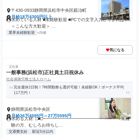
〒430-0933静岡県浜松市中央区鍛冶町
月給18万4300円以上
求めている人材 ■未経験歓迎 ■PCでの文字入力ができればOK
＜こんな方大歓迎＞ ...
業界未経験歓迎
+25個
気になる
正社員
一般事務(浜松市)正社員土日祝休み
社会保険労務士法人ローム
完全週休2日制！7時間勤務も選択可能！未経験OK！ボーナス平均
117万円！
静岡県浜松市中央区
月給26万4595円～27万5595円
求める人材: □■□━━━━━━━━━━━━━━━━━ ⭐未経
験の方、むしろお待ちし...
交通費支給
駅近5分以内