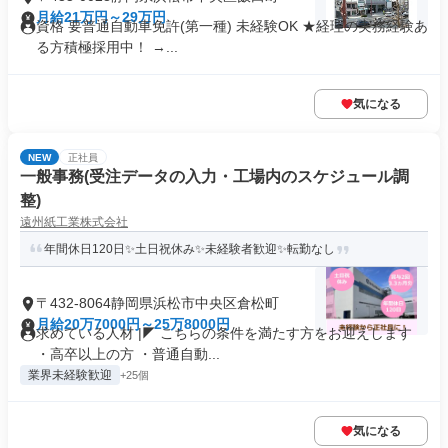
月給21万円～29万円
資格 要普通自動車免許(第一種) 未経験OK ★経理の実務経験あ
る方積極採用中！ →...
気になる
NEW
正社員
一般事務(受注データの入力・工場内のスケジュール調
整)
遠州紙工業株式会社
年間休日120日✨土日祝休み✨未経験者歓迎✨転勤なし
〒432-8064静岡県浜松市中央区倉松町
月給20万7000円～25万8000円
求めている人材 |◤ こちらの条件を満たす方をお迎えします
・高卒以上の方 ・普通自動...
業界未経験歓迎
+25個
気になる