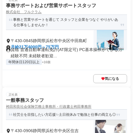
事務サポートおよび営業サポートスタッフ
株式会社 フルクラム
事務と営業サポートを通じて スタッフと企業をつなぐ やりがいあ
る仕事をしませんか！
〒430-0845静岡県浜松市中央区中田島町
月給21万4000円～75万円
資格 普通自動車運転免許(AT限定可) PC基本操作ができる方
経験不問 未経験者歓迎...
年間休日120日以上
+16個
気になる
正社員
一般事務スタッフ
袴田和良社会保険労務士事務所・行政書士袴田事務所
社労士を目指したい方応援✨土日祝休みで勉強と仕事の両立も◎
〒430-0906静岡県浜松市中央区住吉