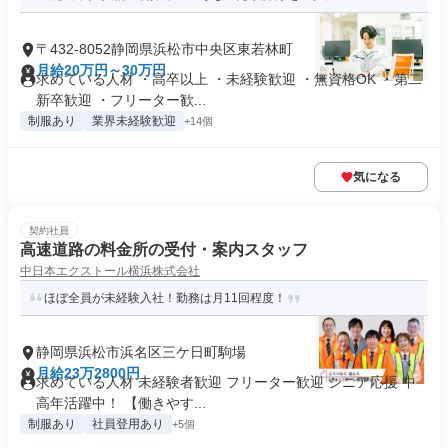
〒432-8052静岡県浜松市中央区東若林町
月給20万円～30万円
求めている人材 ・高卒以上 ・未経験歓迎 ・無資格OK ・第二
新卒歓迎 ・フリーター歓...
制服あり
業界未経験歓迎
+14個
気になる
契約社員
高速道路の料金所の受付・案内スタッフ
中日本エクストール横浜株式会社
ほぼ全員が未経験入社！勤務は月11回程度！
静岡県浜松市浜名区三ケ日町駒場
月給23万2800円
求めている人材 未経験者歓迎 フリーター歓迎 シニア応援 中
高年活躍中！ 【働きやす...
制服あり
社員登用あり
+5個