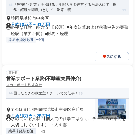
「光技術×起業」を掲げる大学院大学を運営する当法人にて、財
務・経理の即戦力として、決算・税...
静岡県浜松市中央区
月給30万円～41万円
必要な経験・能力等 【必須】■年次決算および税務申告の実務
経験（業界不問）■財務・経理...
業界未経験歓迎
+6個
気になる
正社員
営業サポート業務(不動産売買仲介)
スカイポート株式会社
困ったときの救世主！チームでの仕事！
〒433-8117静岡県浜松市中央区高丘東
月給20万円～25万円
求めている人材 【個人での仕事ではなく、チームの結束力を
大切にしています】 ・人を喜...
業界未経験歓迎
+16個