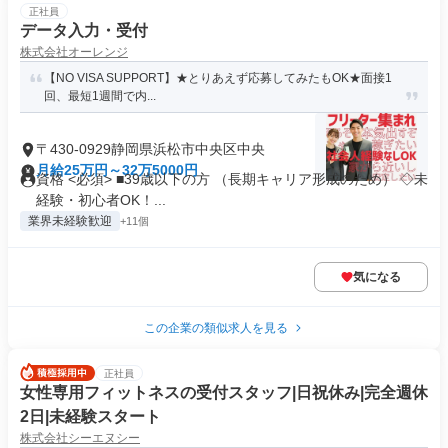
正社員
データ入力・受付
株式会社オーレンジ
【NO VISA SUPPORT】★とりあえず応募してみたもOK★面接1
回、最短1週間で内...
〒430-0929静岡県浜松市中央区中央
月給25万円～32万5000円
資格 <必須> ■39歳以下の方 （長期キャリア形成のため） ◇未
経験・初心者OK！...
業界未経験歓迎
+11個
気になる
この企業の類似求人を見る
正社員
女性専用フィットネスの受付スタッフ|日祝休み|完全週休
2日|未経験スタート
株式会社シーエヌシー