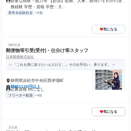
必要な経験・能力等 【必須】総務、人事、経理いずれかの実
務経験 学歴・資格 学歴：大...
業界未経験歓迎
+4個
気になる
契約社員
郵便物等引受(受付)・仕分け等スタッフ
日本郵便株式会社
「これを孫に送りたいんだけど…」そのお手伝い、承ります。
静岡県浜松市中央区西伊場町
時給1120円以上
応募資格 特になし
フリーター歓迎
+4個
気になる
正社員