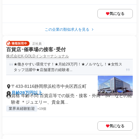
気になる
この企業の類似求人を見る
正社員
百貨店･催事場の接客･受付
株式会社K-GOLDインターナショナル
★働きやすい環境です！★月給29万円！★ノルマなし！★女性ス
タッフ活躍中★店舗運営の経験者...
〒433-8116静岡県浜松市中央区西丘町
月給29万円以上
資格 年齢不問 百貨店等での販売・接客・外商・SV…などの経
験者 ＊ジュエリー、貴金属...
業界未経験歓迎
+19個
気になる