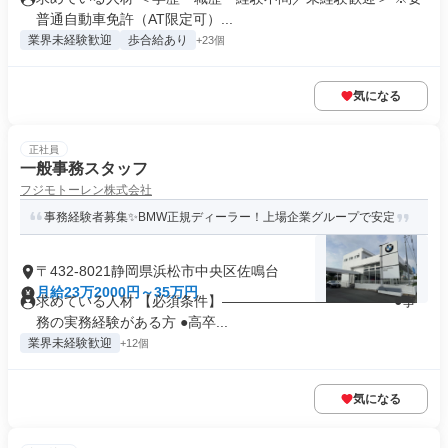
普通自動車免許（AT限定可）...
業界未経験歓迎
歩合給あり
+23個
気になる
正社員
一般事務スタッフ
フジモトーレン株式会社
事務経験者募集✨BMW正規ディーラー！上場企業グループで安定
〒432-8021静岡県浜松市中央区佐鳴台
月給23万2000円～35万円
求めている人材 【必須条件】―――――――――――― ●事
務の実務経験がある方 ●高卒...
業界未経験歓迎
+12個
気になる