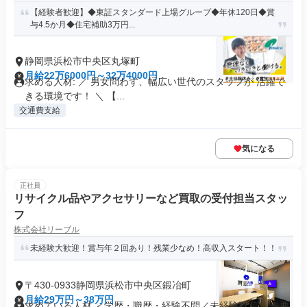
【経験者歓迎】◆東証スタンダード上場グループ◆年休120日◆賞
与4.5か月◆住宅補助3万円...
静岡県浜松市中央区丸塚町
月給22万6000円～32万4000円
求める人材: ／ 男女問わず、幅広い世代のスタッフが 活躍で
きる環境です！ ＼ 【...
交通費支給
気になる
正社員
リサイクル品やアクセサリーなど買取の受付担当スタッ
フ
株式会社リーブル
未経験大歓迎！賞与年２回あり！残業少なめ！高収入スタート！！
〒430-0933静岡県浜松市中央区鍛冶町
月給29万円～38万円
求めている人材 ＜学歴・職歴・経験不問／未経験歓迎＞ ※要