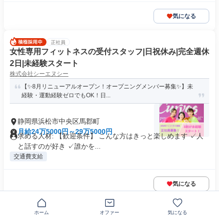
気になる
正社員
女性専用フィットネスの受付スタッフ|日祝休み|完全週休
2日|未経験スタート
株式会社シーエヌシー
【✨8月リニューアルオープン！オープニングメンバー募集✨】未
経験・運動経験ゼロでもOK！日...
静岡県浜松市中央区馬郡町
月給24万5000円～29万5000円
求める人材: 【歓迎条件】 こんな方はきっと楽しめます ✓人
と話すのが好き ✓誰かを...
交通費支給
気になる
正社員
ホーム
オファー
気になる