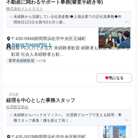
不動産に関わるサポート事務(審査手続き等)
株式会社イントラスト
未経験から活躍している社員多数!◆上場企業での正社員事務◆年
間休日121日＆賞与3カ月☆新...
〒430-0946静岡県浜松市中央区元城町
月給26万4000円以上
資格 PC入力できる方 未経験者歓迎 経験者も歓迎 第二新卒も
歓迎 社会人未経験者も歓...
業界未経験歓迎
+17個
気になる
正社員
経理を中心とした事務スタッフ
出雲殿互助会
未経験からバックオフィスへ。 出雲殿グループで支える経理・事
務スタッフ募集！腰を据えて長く...
〒435-0028静岡県浜松市中央区飯田町