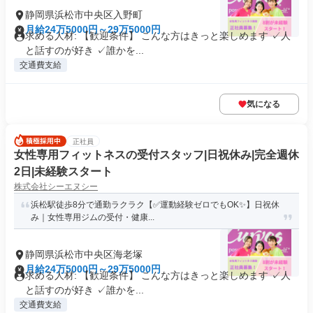
静岡県浜松市中央区入野町
月給24万5000円～29万5000円
求める人材: 【歓迎条件】 こんな方はきっと楽しめます ✓人
と話すのが好き ✓誰かを...
交通費支給
気になる
正社員
女性専用フィットネスの受付スタッフ|日祝休み|完全週休
2日|未経験スタート
株式会社シーエヌシー
浜松駅徒歩8分で通勤ラクラク【✅運動経験ゼロでもOK✨】日祝休
み｜女性専用ジムの受付・健康...
静岡県浜松市中央区海老塚
月給24万5000円～29万5000円
求める人材: 【歓迎条件】 こんな方はきっと楽しめます ✓人
と話すのが好き ✓誰かを...
交通費支給