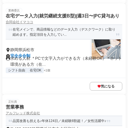
業務委託
在宅データ入力(就労継続支援B型)|週3日〜|PC貸与あり
合同会社イマココ
在宅メインで、商品情報などのデータ入力（デスクワーク）に取り
組めます。指定項目を入力してい...
静岡県浜松市
完全歩合制
求める人材: * PCで文字入力ができる方（未経験OK） * ネット
環境がある方（在...
シフト自由
在宅OK
+1個
気になる
正社員
営業事務
アルフレッド株式会社
品質改善も担える♪年休124日／未経験8割超！／女性活躍中♪