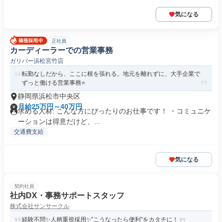
気になる
正社員
カーディーラーでの営業事務
ガリバー浜松宮竹店
転勤なしだから、ここに根を張れる。地元を離れずに、大手企業で
ずっと働ける営業事務⭐
静岡県浜松市中央区
月給25万円～40万円
求める人材: こんな方にぴったりのお仕事です！ ・コミュニケ
ーションは得意だけど、...
交通費支給
気になる
契約社員
社内DX・事務サポートスタッフ
株式会社サンサークル
経験不問✨人柄重視採用✨‟こうなったら便利”をカタチに！