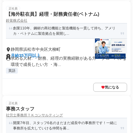
正社員
【海外駐在員】経理・財務責任者(ベトナム)
鈴覚株式会社
創業110年、鋼材の商社機能と製造機能を一貫して持ち、アメリ
カ・ベトナムに製造拠点を展開し...
静岡県浜松市中央区大柳町
月給35万円以上
求める人材: ・財務、経理の実務経験がある方 ・グローバルな
環境で成長したい方 ・海...
英語
気になる
正社員
事務スタッフ
社労士事務所ＴＫコンサルティング
開業7年目、スタッフ6名のまだまだ成長中の事務所です！一緒に
事務所を拡大していける仲間を募...