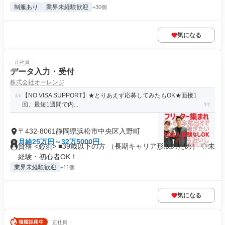
制服あり
業界未経験歓迎
+30個
気になる
正社員
データ入力・受付
株式会社オーレンジ
【NO VISA SUPPORT】★とりあえず応募してみたもOK★面接1
回、最短1週間で内...
〒432-8061静岡県浜松市中央区入野町
月給25万円～32万5000円
資格 <必須> ■39歳以下の方 （長期キャリア形成のため） ◇未
経験・初心者OK！...
業界未経験歓迎
+11個
気になる
正社員