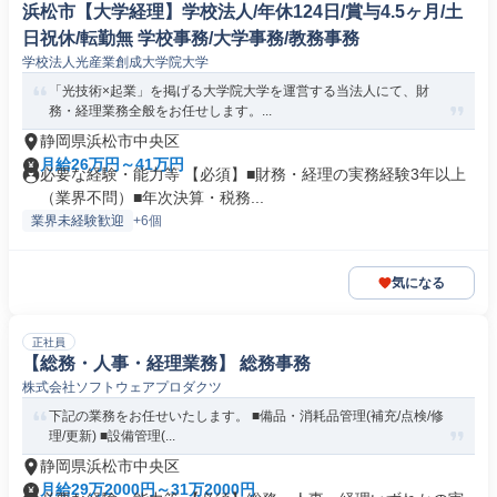
浜松市【大学経理】学校法人/年休124日/賞与4.5ヶ月/土
日祝休/転勤無 学校事務/大学事務/教務事務
学校法人光産業創成大学院大学
「光技術×起業」を掲げる大学院大学を運営する当法人にて、財
務・経理業務全般をお任せします。...
静岡県浜松市中央区
月給26万円～41万円
必要な経験・能力等 【必須】■財務・経理の実務経験3年以上
（業界不問）■年次決算・税務...
業界未経験歓迎
+6個
気になる
正社員
【総務・人事・経理業務】 総務事務
株式会社ソフトウェアプロダクツ
下記の業務をお任せいたします。 ■備品・消耗品管理(補充/点検/修
理/更新) ■設備管理(...
静岡県浜松市中央区
月給29万2000円～31万2000円