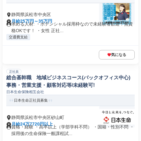
静岡県浜松市中央区
月給25万円～35万円
求める人材: ・ポテンシャル採用枠なので未経験者歓迎！無資
格OKです！ ・女性 正社...
交通費支給
気になる
正社員
総合基幹職 地域ビジネスコース(バックオフィス中心)
事務・営業支援・顧客対応等/未経験可!
日本生命保険相互会社
日本生命正社員募集
静岡県浜松市中央区砂山町
月給24万7720円以上
資格・経験 ・高卒以上（学部学科不問） ・国籍・性別不問 ・
採用後の生命保険一般課程試...