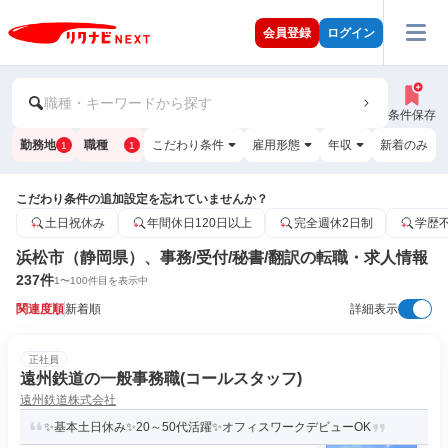
会員登録
ログイン
職種・キーワードから探す
条件保存
勤務地
職種
こだわり条件
雇用形態
年収
新着のみ
1
1
こだわり条件の追加設定を忘れていませんか？
土日祝休み
年間休日120日以上
完全週休2日制
学歴
浜松市（静岡県）、事務/受付/秘書/翻訳の転職・求人情報
237
件
1
〜
100
件目を表示中
関連度順
新着順
詳細表示
正社員
遠州鉄道の一般事務職(コールスタッフ)
遠州鉄道株式会社
✨基本土日休み✨20～50代活躍✨オフィスワークデビューOK