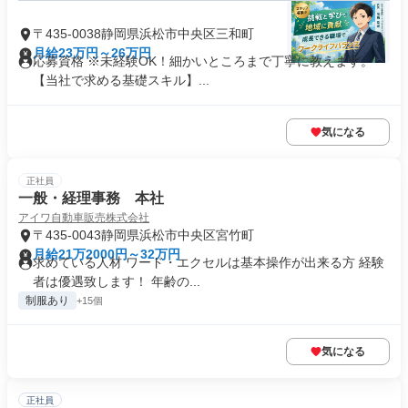
〒435-0038静岡県浜松市中央区三和町
月給23万円～26万円
応募資格 ※未経験OK！細かいところまで丁寧に教えます。
【当社で求める基礎スキル】...
気になる
正社員
一般・経理事務 本社
アイワ自動車販売株式会社
〒435-0043静岡県浜松市中央区宮竹町
月給21万2000円～32万円
求めている人材 ワード・エクセルは基本操作が出来る方 経験
者は優遇致します！ 年齢の...
制服あり
+15個
気になる
正社員