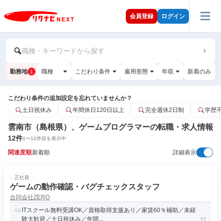
会員登録
ログイン
職種・キーワードから探す
勤務地
職種
こだわり条件
雇用形態
年収
新着のみ
1
こだわり条件の追加設定を忘れていませんか？
土日祝休み
年間休日120日以上
完全週休2日制
学歴
雲南市（島根県）、ゲームプログラマーの転職・求人情報
12
件
1
〜
12
件目を表示中
関連度順
新着順
詳細表示
正社員
ゲームの動作確認・バグチェックスタッフ
合同会社ZERO
ITスクール無料受講OK／資格取得支援あり／家賃60％補助／未経
験大歓迎／土日祝休み／年間...