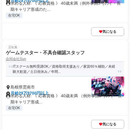
月給29万9700円以上
求める人材: 《 応募資格 》 40歳未満（例外事由3号のイ・長
期キャリア形成のた...
在宅OK
気になる
正社員
ゲームテスター・不具合確認スタッフ
合同会社Sun
ITスクール無料受講OK／資格取得支援あり／家賃60％補助／未経
験大歓迎／土日祝休み／年間...
島根県雲南市
月給29万9700円以上
求める人材: 《 応募資格 》 40歳未満 （例外事由3号のイ・長
期キャリア形成...
在宅OK
気になる