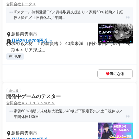
合同会社トータス
ITスクール無料受講OK／資格取得支援あり／家賃60％補助／未経
験大歓迎／土日祝休み／年間...
島根県雲南市
月給29万9700円以上
求める人材: 《 応募資格 》 40歳未満 （例外事由3号のイ・長
期キャリア形成...
在宅OK
気になる
正社員
開発中ゲームのテスター
合同会社ＡｘｉｓＧａｍｅｓ
家賃60％補助／未経験大歓迎／40歳以下限定募集／土日祝休み／
年間休日135日
島根県雲南市