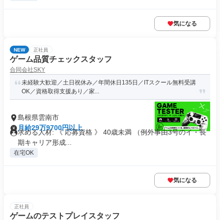
気になる
NEW
正社員
ゲーム品質チェックスタッフ
合同会社SKY
未経験大歓迎／土日祝休み／年間休日135日／ITスクール無料受講
OK／資格取得支援あり／家...
島根県雲南市
月給29万9700円以上
求める人材: 《 応募資格 》 40歳未満 （例外事由3号のイ・長
期キャリア形成...
在宅OK
気になる
正社員
ゲームのテストプレイスタッフ