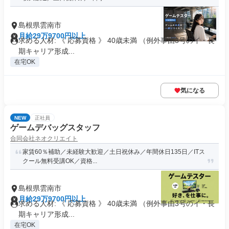
島根県雲南市
月給29万9700円以上
求める人材: 《 応募資格 》 40歳未満 （例外事由3号のイ・長
期キャリア形成...
在宅OK
気になる
NEW
正社員
ゲームデバッグスタッフ
合同会社ネオクリエイト
家賃60％補助／未経験大歓迎／土日祝休み／年間休日135日／ITス
クール無料受講OK／資格...
島根県雲南市
月給29万9700円以上
求める人材: 《 応募資格 》 40歳未満 （例外事由3号のイ・長
期キャリア形成...
在宅OK