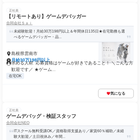
正社員
【リモートあり】ゲームデバッガー
合同会社Ｓａｉ
未経験歓迎！月給30万198円以上＆年間休日135日★在宅勤務も選
べるゲームデバッガー・品...
島根県雲南市
月給30万198円以上
求める人材: 応募資格はゲームが好きであること！ ＼こんな方
歓迎です／ ★ゲーム...
在宅OK
気になる
正社員
ゲームデバッグ・検証スタッフ
合同会社NEO
ITスクール無料受講OK／資格取得支援あり／家賃60％補助／未経
験大歓迎／土日祝休み／年間...