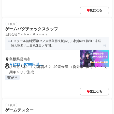
気になる
正社員
ゲームバグチェックスタッフ
合同会社ＣｙｂｅｒＧａｍｅｓ
ITスクール無料受講OK／資格取得支援あり／家賃60％補助／未経
験大歓迎／土日祝休み／年間...
島根県雲南市
月給29万9700円以上
求める人材: 《 応募資格 》 40歳未満 （例外事由3号のイ・長
期キャリア形成...
在宅OK
気になる
正社員
ゲームテスター