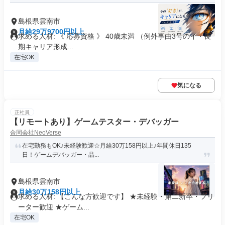
島根県雲南市
月給29万9700円以上
求める人材: 《 応募資格 》 40歳未満 （例外事由3号のイ・長
期キャリア形成...
在宅OK
気になる
正社員
【リモートあり】ゲームテスター・デバッガー
合同会社NeoVerse
在宅勤務もOK♪未経験歓迎☆月給30万158円以上♪年間休日135
日！ゲームデバッガー・品...
島根県雲南市
月給30万158円以上
求める人材: 【こんな方歓迎です】 ★未経験・第二新卒・フリ
ーター歓迎 ★ゲーム...
在宅OK