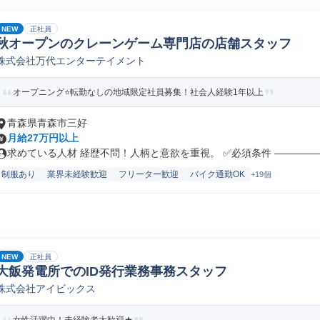
NEW
正社員
秋オープンのクレーンゲーム専門店の店舗スタッフ
株式会社万代エンターテイメント
オープニング⭐転勤なしの地域限定社員募集！社会人経験1年以上
青森県青森市三好
月給27万円以上
求めている人材 経歴不問！人柄と意欲を重視。 ✅必須条件 ――――――
制服あり
業界未経験歓迎
フリーター歓迎
バイク通勤OK
+19個
NEW
正社員
大飯発電所でのID発行業務事務スタッフ
株式会社アイビックス