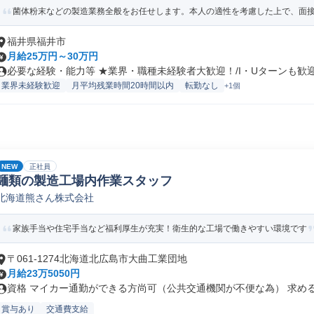
菌体粉末などの製造業務全般をお任せします。本人の適性を考慮した上で、面接に
福井県福井市
月給25万円～30万円
必要な経験・能力等 ★業界・職種未経験者大歓迎！/I・Uターンも歓迎！
業界未経験歓迎
月平均残業時間20時間以内
転勤なし
+1個
NEW
正社員
麺類の製造工場内作業スタッフ
北海道熊さん株式会社
家族手当や住宅手当など福利厚生が充実！衛生的な工場で働きやすい環境です
〒061-1274北海道北広島市大曲工業団地
月給23万5050円
資格 マイカー通勤ができる方尚可（公共交通機関が不便な為） 求める人
賞与あり
交通費支給