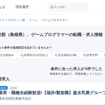
なる
閲覧履歴
求人検索
イティブ/デザイン職
/
ゲーム
/
ゲームプログラマー
束郡（島根県）、ゲームプログラマーの転職・求人情報
わり条件の追加設定を忘れていませんか？
土日祝休み
年間休日120日以上
完全週休2日制
学歴不問
条件に合った求人が 0件でした
検索条件を緩めて、再度検索してください
着求人
NEW
正社員
業界・職種未経験歓迎!【福井/製造職】森永乳業グループ
森永北陸乳業株式会社
ペレーター/ラインマネージャー(食品/飲料/たばこ)