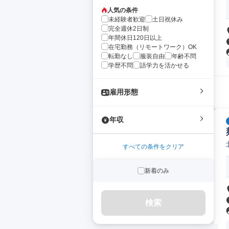
人気の条件
未経験者歓迎
土日祝休み
完全週休2日制
年間休日120日以上
在宅勤務（リモートワーク）OK
転勤なし
服装自由
年齢不問
学歴不問
語学力を活かせる
雇用形態
年収
すべての条件をクリア
新着のみ
検索