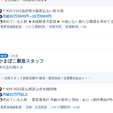
女性活躍中！未経験者大歓迎★
〒919-2101福井県大飯郡おおい町大島
月給20万2600円～20万5000円
求めている人材 ★未経験者大歓迎★ ※他にない新たな職場を求めてる方
業界未経験歓迎
バイク通勤OK
学歴不問
車通勤OK
+5個
NEW
正社員
かまぼこ製造スタッフ
株式会社梅かま
女性スタッフ多数活躍中♪髪色・髪型自由！交通費支給あり！
〒939-3552富山県富山市水橋肘崎
月給22万円以上
求めている人材 ・要普通免許 年齢の条件と理由：あり（例外事由3号の.
業界未経験歓迎
主婦・主夫歓迎
バイク通勤OK
+13個