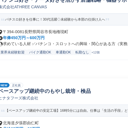
パチンコ好き・データ好きを活かす店舗戦略・機器サポ
株式会社ATHREE CANVAS
パチスロ好きを仕事に！30代活躍◇未経験から本部の仕掛け人へ
〒394-0081長野県岡谷市長地権現町
年俸450万円～600万円
求めている人材 ✅パチンコ・スロットへの興味・関心がある方（実務未
業界未経験歓迎
バイク通勤OK
車通勤OK
転勤なし
+12個
NEW
正社員
ベースアップ継続中のもやし栽培・検品
ヒナタフーズ株式会社
【ベースアップ継続中の安定工場】16時5分には自由。仕事は「生活の手段」
北海道夕張郡由仁町