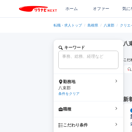
ホーム
オファー
気に
転職・求人トップ
/
島根県
/
八束郡
/
クリエ
八
キーワード
こだ
勤務地
八束郡
条件をクリア
新
職種
こだわり条件