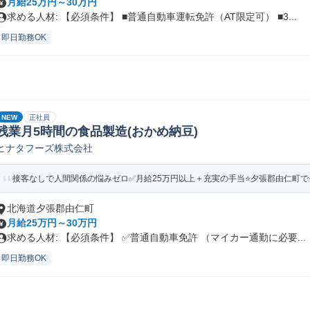
月給25万円～30万円
求める人材: 【必須条件】 ■普通自動車運転免許（AT限定可） ■3...
即日勤務OK
NEW
正社員
残業月5時間の食品製造(おかめ納豆)
ヒナタフーズ株式会社
接客なしで人間関係の悩みゼロ✅️月給25万円以上＋充実の手当⭐️夕張郡由仁町で
北海道夕張郡由仁町
月給25万円～30万円
求める人材: 【必須条件】 ✅️普通自動車免許 （マイカー通勤に必要...
即日勤務OK