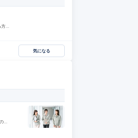
...
気になる
..