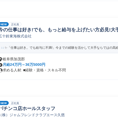
NEW
正社員
今の仕事は好き!でも、もっと給与を上げたい方必見!大
五十鈴東海株式会社
✨「仕事は好き。でも給与に不満!」今までの経験を活かして大手ならではの高給
岐阜県加茂郡
月給24万円～36万5000円
求める人材: ■経験・資格・スキル不問
NEW
正社員
パチンコ店ホールスタッフ
（株）ジャムフレンドクラブエース久慈