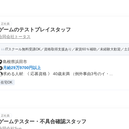
正社員
ゲームのテストプレイスタッフ
合同会社トータス
ITスクール無料受講OK／資格取得支援あり／家賃60％補助／未経験大歓迎／土日祝
島根県浜田市
月給29万9700円以上
求める人材: 《 応募資格 》 40歳未満 （例外事由3号のイ・...
在宅OK
正社員
ゲームテスター・不具合確認スタッフ
合同会社Sun