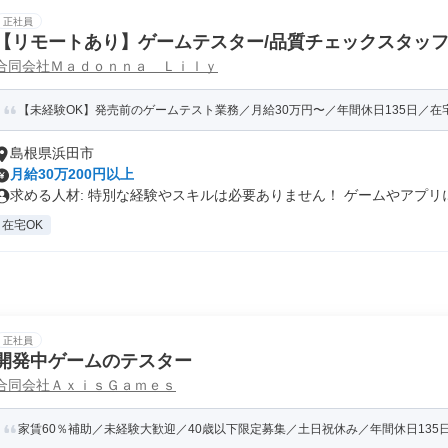
正社員
【リモートあり】ゲームテスター/品質チェックスタッ
合同会社Ｍａｄｏｎｎａ Ｌｉｌｙ
【未経験OK】発売前のゲームテスト業務／月給30万円〜／年間休日135日／在
島根県浜田市
月給30万200円以上
求める人材: 特別な経験やスキルは必要ありません！ ゲームやアプリに.
在宅OK
正社員
開発中ゲームのテスター
合同会社ＡｘｉｓＧａｍｅｓ
家賃60％補助／未経験大歓迎／40歳以下限定募集／土日祝休み／年間休日135