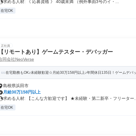
求める人材: 《 応募資格 》 40歳未満 （例外事由3号のイ・...
在宅OK
正社員
【リモートあり】ゲームテスター・デバッガー
合同会社NeoVerse
在宅勤務もOK♪未経験歓迎☆月給30万158円以上♪年間休日135日！ゲームデ
島根県浜田市
月給30万158円以上
求める人材: 【こんな方歓迎です】 ★未経験・第二新卒・フリーター..
在宅OK