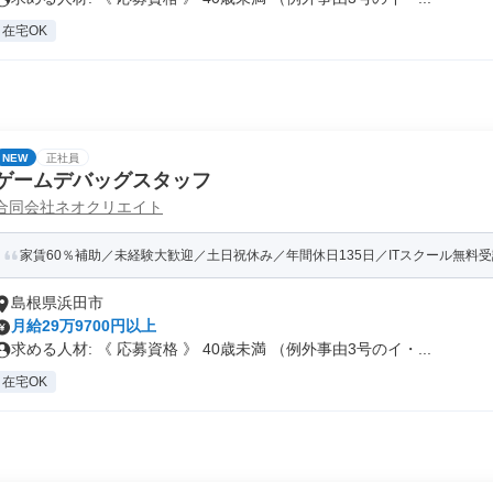
在宅OK
NEW
正社員
ゲームデバッグスタッフ
合同会社ネオクリエイト
家賃60％補助／未経験大歓迎／土日祝休み／年間休日135日／ITスクール無料受講
島根県浜田市
月給29万9700円以上
求める人材: 《 応募資格 》 40歳未満 （例外事由3号のイ・...
在宅OK