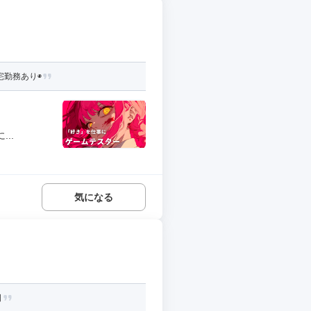
フ
宅勤務あり◉
..
気になる
日