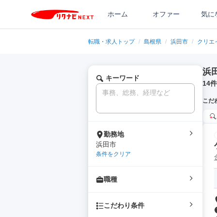
ホーム
オファー
気に
転職・求人トップ
/
島根県
/
浜田市
/
クリエ
浜
キーワード
14
件
こだ
勤務地
浜田市
条件をクリア
職種
こだわり条件