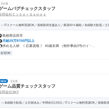
正社員
ゲームバグチェックスタッフ
合同会社ＣｙｂｅｒＧａｍｅｓ
ITスクール無料受講OK／資格取得支援あり／家賃60％補助／未経験大歓迎／土日祝
島根県浜田市
月給29万9700円以上
求める人材: 《 応募資格 》 40歳未満 （例外事由3号のイ・...
在宅OK
NEW
正社員
ゲーム品質チェックスタッフ
合同会社SKY
未経験大歓迎／土日祝休み／年間休日135日／ITスクール無料受講OK／資格取得支