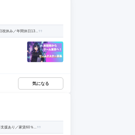
休み／年間休日13...
気になる
援あり／家賃60％...