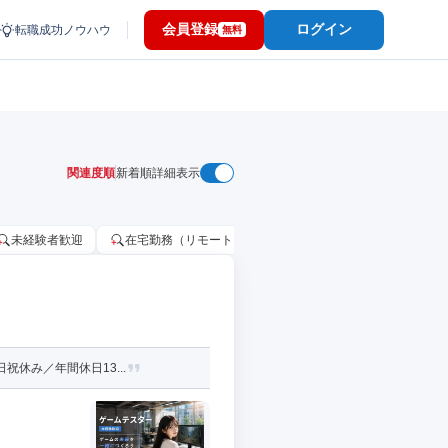
会員登録
ログイン
転職成功ノウハウ
無料
関連度順
新着順
詳細表示
未経験者歓迎
在宅勤務（リモートワーク）OK
家賃補助・住宅手当
休み／年間休日13...