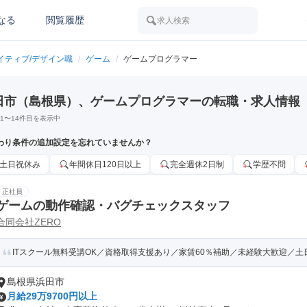
なる
閲覧履歴
求人検索
イティブ/デザイン職
/
ゲーム
/
ゲームプログラマー
田市（島根県）、ゲームプログラマーの転職・求人情報
1
〜
14
件目を表示中
わり条件の追加設定を忘れていませんか？
土日祝休み
年間休日120日以上
完全週休2日制
学歴不問
正社員
ゲームの動作確認・バグチェックスタッフ
合同会社ZERO
ITスクール無料受講OK／資格取得支援あり／家賃60％補助／未経験大歓迎／土日祝
島根県浜田市
月給29万9700円以上