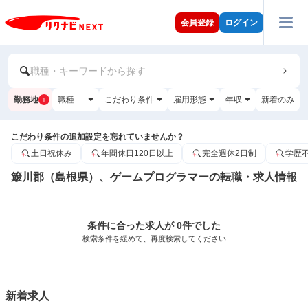
会員登録
ログイン
職種・キーワードから探す
勤務地
職種
こだわり条件
雇用形態
年収
新着のみ
1
こだわり条件の追加設定を忘れていませんか？
土日祝休み
年間休日120日以上
完全週休2日制
学歴
簸川郡（島根県）、ゲームプログラマーの転職・求人情報
条件に合った求人が 0件でした
検索条件を緩めて、再度検索してください
新着求人