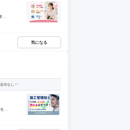
..
気になる
身赴任なし
...