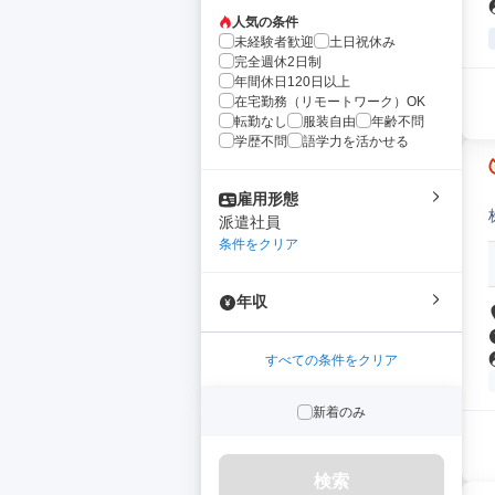
人気の条件
未経験者歓迎
土日祝休み
完全週休2日制
年間休日120日以上
在宅勤務（リモートワーク）OK
転勤なし
服装自由
年齢不問
学歴不問
語学力を活かせる
雇用形態
派遣社員
条件をクリア
年収
すべての条件をクリア
新着のみ
検索