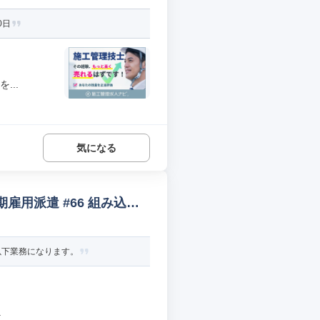
0日
...
気になる
雇用派遣 #66 組み込み
以下業務になります。
.