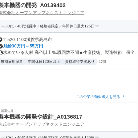
製本機器の開発_A0139402
株式会社オープンアップネクストエンジニア
30代・40代活躍中／経験者限定／年間休日最大125日
〒520-1100滋賀県高島市
月給30万円～55万円
求めている人材 高卒以上/転職回数不問★生産技術、製造技術、保全、施
無期雇用派遣
年間休日120日以上
資格取得支援あり
+17個
この企業の類似求人を見る
派遣社員
製本機器の開発や設計_A0136817
株式会社オープンアップネクストエンジニア
30代・40代活躍中／経験者限定／年間休日最大125日