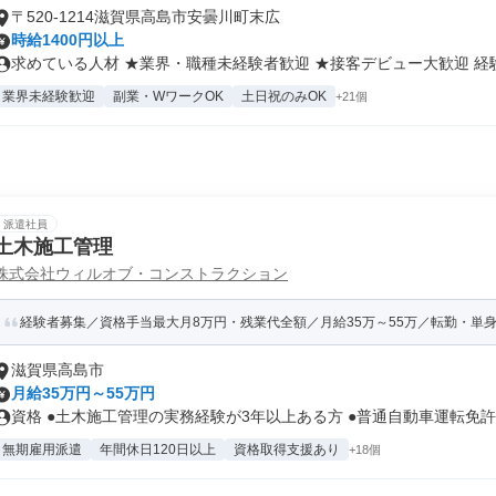
〒520-1214滋賀県高島市安曇川町末広
時給1400円以上
求めている人材 ★業界・職種未経験者歓迎 ★接客デビュー大歓迎 経験.
業界未経験歓迎
副業・WワークOK
土日祝のみOK
+21個
派遣社員
土木施工管理
株式会社ウィルオブ・コンストラクション
経験者募集／資格手当最大月8万円・残業代全額／月給35万～55万／転勤・単
滋賀県高島市
月給35万円～55万円
資格 ●土木施工管理の実務経験が3年以上ある方 ●普通自動車運転免許を
無期雇用派遣
年間休日120日以上
資格取得支援あり
+18個