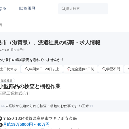
なる
閲覧履歴
求人検索
員
島市（滋賀県）、派遣社員の転職・求人情報
1
〜
13
件目を表示中
わり条件の追加設定を忘れていませんか？
土日祝休み
年間休日120日以上
完全週休2日制
学歴不問
派遣社員
小型部品の検査と梱包作業
三陽工業株式会社
未経験から始められる検査・梱包のお仕事です！/正米
〒520-1834滋賀県高島市マキノ町寺久保
月給19万5000円～40万円