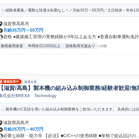
経験者募集／通勤も快適＆転勤なし！／月給35万～55万円／土日祝休・年休12
滋賀県高島市
月給35万円～55万円
資格 ●建築施工管理の実務経験が3年以上ある方 ●普通自動車運転免許を
無期雇用派遣
年間休日120日以上
資格取得支援あり
+18個
派遣社員
【滋賀/高島】製本機の組み込み制御業務/経験者歓迎/無期
株式会社BREXA Technology
制御SE
製本機のC言語を用いた組み込み制御業務をご担当いただきます。 具体的には
滋賀県高島市
月給25万円～40万円
必要な経験・能力等 【必須】■C/C++の使用経験 ■単独で組込設計の..