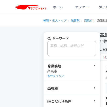
ホーム
オファー
気に
転職・求人トップ
/
滋賀県
/
高島市
/
派遣社
高
キーワード
13
件
こだ
勤務地
高島市
条件をクリア
職種
こだわり条件