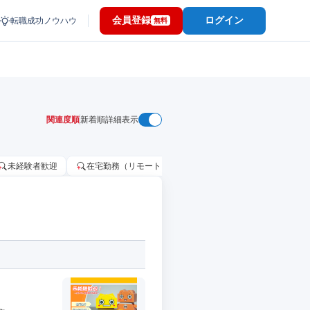
会員登録
ログイン
転職成功ノウハウ
無料
関連度順
新着順
詳細表示
未経験者歓迎
在宅勤務（リモートワーク）OK
家賃補助・住宅手当