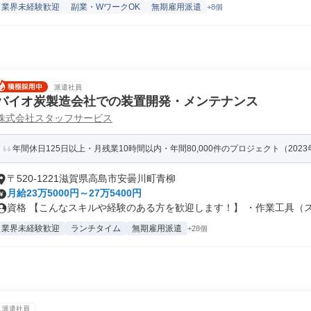
業界未経験歓迎
副業・WワークOK
無期雇用派遣
+8個
派遣社員
バイオ炭製造会社での装置開発・メンテナンス
株式会社スタッフサービス
年間休日125日以上・月残業10時間以内・年間80,000件のプロジェクト（202
〒520-1221滋賀県高島市安曇川町青柳
月給23万5000円～27万5400円
資格 【こんなスキルや経験のある方を歓迎します！】 ・作業工具（スパ
業界未経験歓迎
ランチタイム
無期雇用派遣
+28個
派遣社員