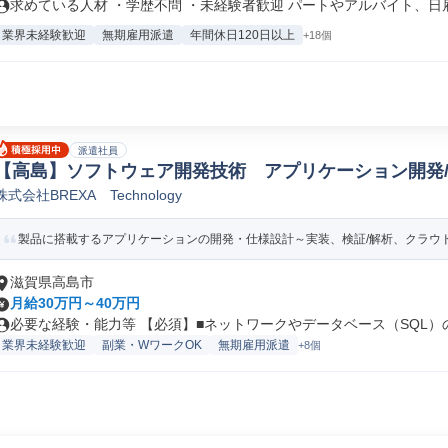
求めている人材 ・学歴不問 ・未経験者歓迎 パートやアルバイト、日雇.
業界未経験歓迎
無期雇用派遣
年間休日120日以上
+18個
派遣社員
【高島】ソフトウェア開発技術 アプリケーション開発/無期
株式会社BREXA Technology
ープンSE
製品に搭載するアプリケーションの開発・仕様設計～実装、検証/解析、クラウドシ
滋賀県高島市
月給30万円～40万円
必要な経験・能力等 【必須】■ネットワークやデータベース（SQL）の知
業界未経験歓迎
副業・WワークOK
無期雇用派遣
+8個