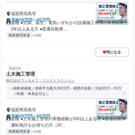
滋賀県高島市
月給35万円～55万円
資格 ●空調、衛生、電気いずれかの設備施工管理の実務経験が
3年以上ある方 ●普通自動車...
無期雇用派遣
+20個
気になる
派遣社員
土木施工管理
株式会社ウィルオブ・コンストラクション
経験者募集／資格手当最大月8万円・残業代全額／月給35万～55万
／転勤・単身赴任なし
滋賀県高島市
月給35万円～55万円
資格 ●土木施工管理の実務経験が3年以上ある方 ●普通自動車
運転免許をお持ちの方（AT...
無期雇用派遣
+20個