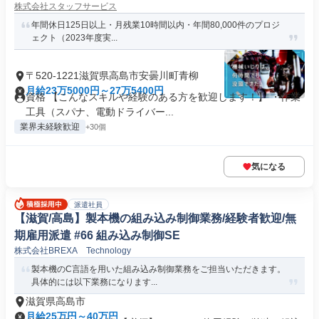
株式会社スタッフサービス
年間休日125日以上・月残業10時間以内・年間80,000件のプロジ
ェクト（2023年度実...
〒520-1221滋賀県高島市安曇川町青柳
月給23万5000円～27万5400円
資格 【こんなスキルや経験のある方を歓迎します！】 ・作業
工具（スパナ、電動ドライバー...
業界未経験歓迎
+30個
気になる
派遣社員
【滋賀/高島】製本機の組み込み制御業務/経験者歓迎/無
期雇用派遣 #66 組み込み制御SE
株式会社BREXA Technology
製本機のC言語を用いた組み込み制御業務をご担当いただきます。
具体的には以下業務になります...
滋賀県高島市
月給25万円～40万円