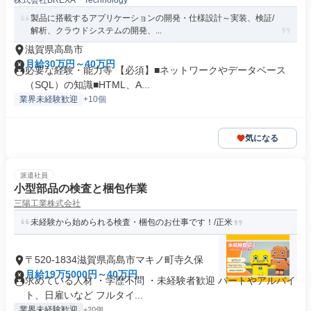
株式会社BREXA Technology
製品に搭載するアプリケーションの開発・仕様設計～実装、検証/
解析、クラウドシステムの開発、...
滋賀県高島市
月給30万円～40万円
必要な経験・能力等 【必須】■ネットワークやデータベース
（SQL）の知識■HTML、A...
業界未経験歓迎
+10個
気になる
派遣社員
小型部品の検査と梱包作業
三陽工業株式会社
未経験から始められる検査・梱包のお仕事です！/正米
〒520-1834滋賀県高島市マキノ町寺久保
月給19万5000円～40万円
求めている人材 ・学歴不問 ・未経験者歓迎 パートやアルバイ
ト、日雇いなど フルタイ...
業界未経験歓迎
+20個