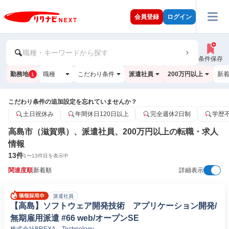
会員登録
ログイン
職種・キーワードから探す
条件保存
勤務地
職種
こだわり条件
派遣社員
200万円以上
新
1
こだわり条件の追加設定を忘れていませんか？
土日祝休み
年間休日120日以上
完全週休2日制
学歴
高島市（滋賀県）、派遣社員、200万円以上の転職・求人
情報
13
件
1
〜
13
件目を表示中
関連度順
新着順
詳細表示
派遣社員
【高島】ソフトウェア開発技術 アプリケーション開発/
無期雇用派遣 #66 web/オープンSE