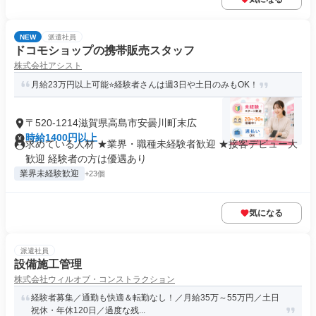
NEW
派遣社員
ドコモショップの携帯販売スタッフ
株式会社アシスト
月給23万円以上可能⭐️経験者さんは週3日や土日のみもOK！
〒520-1214滋賀県高島市安曇川町末広
時給1400円以上
求めている人材 ★業界・職種未経験者歓迎 ★接客デビュー大
歓迎 経験者の方は優遇あり
業界未経験歓迎
+23個
気になる
派遣社員
設備施工管理
株式会社ウィルオブ・コンストラクション
経験者募集／通勤も快適＆転勤なし！／月給35万～55万円／土日
祝休・年休120日／過度な残...