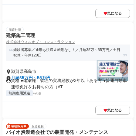
気になる
派遣社員
建築施工管理
株式会社ウィルオブ・コンストラクション
経験者募集／通勤も快適＆転勤なし！／月給35万～55万円／土日
祝休・年休120日
滋賀県高島市
月給35万円～55万円
資格 ●建築施工管理の実務経験が3年以上ある方 ●普通自動車
運転免許をお持ちの方（AT...
無期雇用派遣
+20個
気になる
派遣社員
バイオ炭製造会社での装置開発・メンテナンス