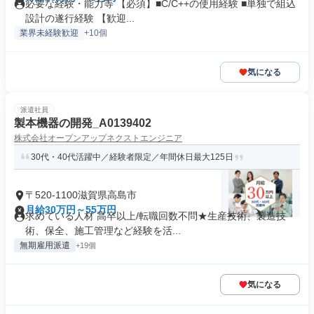
必要な経験・能力等 【必須】■C/C++の使用経験 ■単独で組込
設計の遂行経験 【歓迎...
業界未経験歓迎
+10個
気になる
派遣社員
製本機器の開発_A0139402
株式会社オープンアップネクストエンジニア
30代・40代活躍中／経験者限定／年間休日最大125日
〒520-1100滋賀県高島市
月給30万円～55万円
求めている人材 高卒以上/転職回数不問★生産技術、製造技
術、保全、施工管理など経験を活...
無期雇用派遣
+19個
気になる