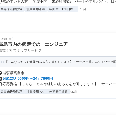
求めている人材 ・学歴不問 ・未経験者歓迎 パートやアルバイト、日雇.
業界未経験歓迎
無期雇用派遣
年間休日120日以上
+18個
派遣社員
高島市内の病院でのITエンジニア
株式会社スタッフサービス
【こんなスキルや経験のある方を歓迎します！】・サーバー等にネットワーク関係
滋賀県高島市
月給23万5000円～24万7860円
応募資格 【こんなスキルや経験のある方を歓迎します！】・サーバー等
業界未経験歓迎
社員登用あり
無期雇用派遣
+22個