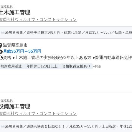
派遣社員
土木施工管理
株式会社ウィルオブ・コンストラクション
経験者募集／資格手当最大月8万円・残業代全額／月給35万～55万／転勤・単
滋賀県高島市
月給35万円～55万円
資格 ●土木施工管理の実務経験が3年以上ある方 ●普通自動車運転免許を
無期雇用派遣
年間休日120日以上
資格取得支援あり
+18個
派遣社員
設備施工管理
株式会社ウィルオブ・コンストラクション
経験者募集／通勤も快適＆転勤なし！／月給35万～55万円／土日祝休・年休120