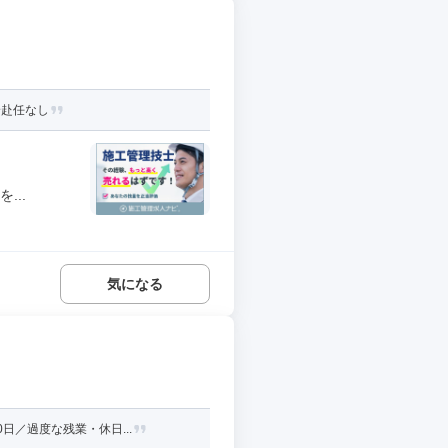
身赴任なし
...
気になる
日／過度な残業・休日...