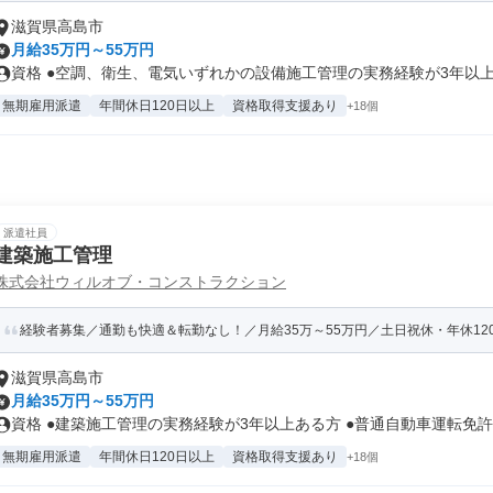
滋賀県高島市
月給35万円～55万円
資格 ●空調、衛生、電気いずれかの設備施工管理の実務経験が3年以上あ
無期雇用派遣
年間休日120日以上
資格取得支援あり
+18個
派遣社員
建築施工管理
株式会社ウィルオブ・コンストラクション
経験者募集／通勤も快適＆転勤なし！／月給35万～55万円／土日祝休・年休12
滋賀県高島市
月給35万円～55万円
資格 ●建築施工管理の実務経験が3年以上ある方 ●普通自動車運転免許を
無期雇用派遣
年間休日120日以上
資格取得支援あり
+18個