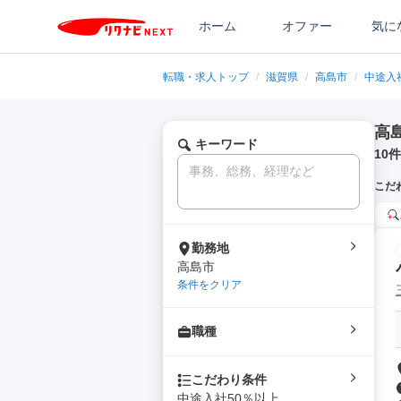
ホーム
オファー
気に
転職・求人トップ
/
滋賀県
/
高島市
/
中途入
高
キーワード
10
件
こだ
勤務地
高島市
条件をクリア
職種
こだわり条件
中途入社50％以上