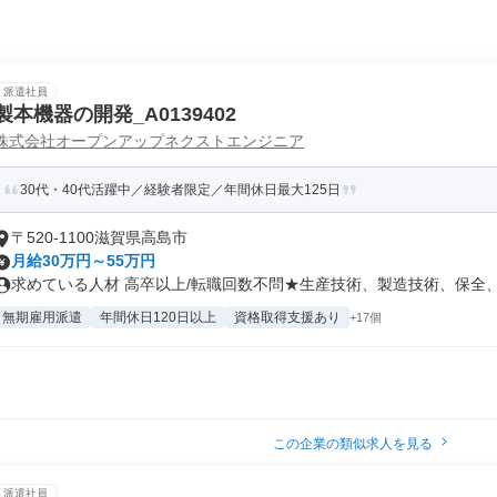
派遣社員
製本機器の開発_A0139402
株式会社オープンアップネクストエンジニア
30代・40代活躍中／経験者限定／年間休日最大125日
〒520-1100滋賀県高島市
月給30万円～55万円
求めている人材 高卒以上/転職回数不問★生産技術、製造技術、保全、施
無期雇用派遣
年間休日120日以上
資格取得支援あり
+17個
この企業の類似求人を見る
派遣社員