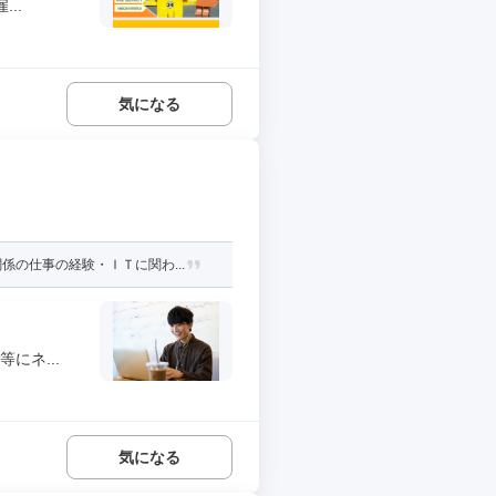
..
気になる
の仕事の経験・ＩＴに関わ...
にネ...
気になる