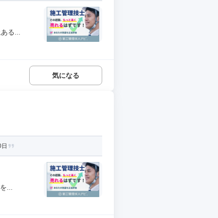
る...
気になる
0日
...