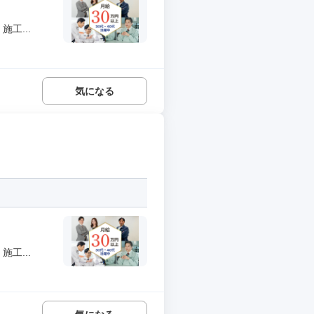
工...
気になる
工...