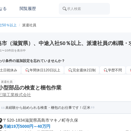
なる
閲覧履歴
求人検索
社50％以上
/
派遣社員
島市（滋賀県）、中途入社50％以上、派遣社員の転職・
1
〜
10
件目を表示中
わり条件の追加設定を忘れていませんか？
土日祝休み
年間休日120日以上
完全週休2日制
学歴不問
派遣社員
小型部品の検査と梱包作業
三陽工業株式会社
未経験から始められる検査・梱包のお仕事です！/正米
〒520-1834滋賀県高島市マキノ町寺久保
月給19万5000円～40万円