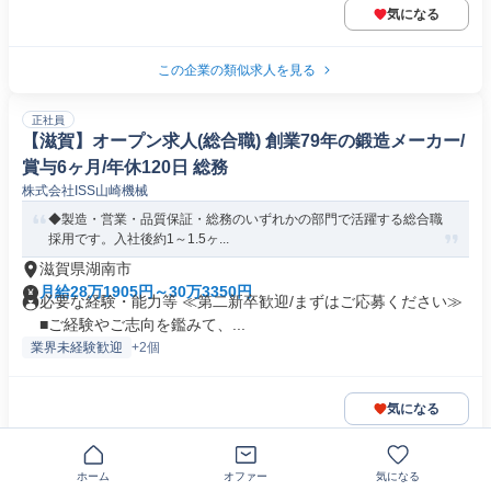
気になる
この企業の類似求人を見る
正社員
【滋賀】オープン求人(総合職) 創業79年の鍛造メーカー/
賞与6ヶ月/年休120日 総務
株式会社ISS山崎機械
◆製造・営業・品質保証・総務のいずれかの部門で活躍する総合職
採用です。入社後約1～1.5ヶ...
滋賀県湖南市
月給28万1905円～30万3350円
必要な経験・能力等 ≪第二新卒歓迎/まずはご応募ください≫
■ご経験やご志向を鑑みて、...
業界未経験歓迎
+2個
気になる
正社員
ホーム
オファー
気になる
建設機械整備士/年休122日(土日祝)/滋賀県湖南市