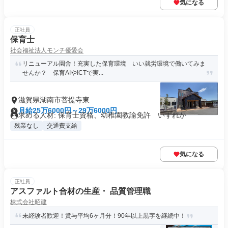
気になる
正社員
保育士
社会福祉法人モンチ優愛会
リニューアル園舎！充実した保育環境 いい就労環境で働いてみま
せんか？ 保育AIやICTで実...
滋賀県湖南市菩提寺東
月給25万6000円～29万6000円
求める人材: 保育士資格、幼稚園教諭免許 いずれか
残業なし
交通費支給
気になる
正社員
アスファルト合材の生産・ 品質管理職
株式会社昭建
未経験者歓迎！賞与平均6ヶ月分！90年以上黒字を継続中！