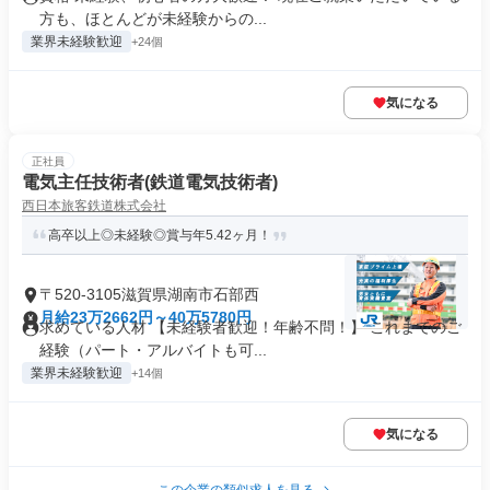
方も、ほとんどが未経験からの...
業界未経験歓迎
+24個
気になる
正社員
電気主任技術者(鉄道電気技術者)
西日本旅客鉄道株式会社
高卒以上◎未経験◎賞与年5.42ヶ月！
〒520-3105滋賀県湖南市石部西
月給23万2662円～40万5780円
求めている人材 【未経験者歓迎！年齢不問！】 これまでのご
経験（パート・アルバイトも可...
業界未経験歓迎
+14個
気になる