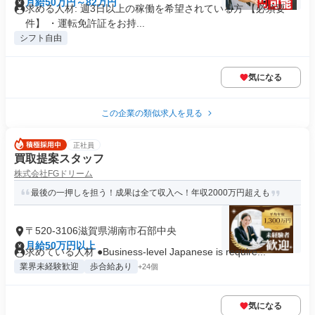
月給50万円～82万円
求める人材: 週3日以上の稼働を希望されている方 【必須要
件】 ・運転免許証をお持...
シフト自由
気になる
この企業の類似求人を見る
正社員
買取提案スタッフ
株式会社FGドリーム
最後の一押しを担う！成果は全て収入へ！年収2000万円超えも
〒520-3106滋賀県湖南市石部中央
月給50万円以上
求めている人材 ●Business-level Japanese is require...
業界未経験歓迎
歩合給あり
+24個
気になる