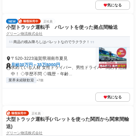
気になる
NEW
正社員
小型トラック運転手 パレットを使った拠点間輸送
グリーン物流株式会社
商品の積み降ろしはパレットなのでラクラク！
〒520-3223滋賀県湖南市夏見
月給30万円～35万8000円
求めている人材 女性ドライバー、男性ドライバー問わず活躍
中！ ◇学歴不問 ◇職歴・年齢...
業界未経験歓迎
+7個
気になる
正社員
大型トラック運転手(パレットを使った関西から関東間輸
送)
グリーン物流株式会社