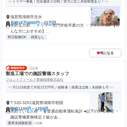
トリマー募集！完全週休２日制！実力に応じ昇給制度あり！
滋賀県湖南市吉永
月給18万4000円～23万円
求める人材: ・トリマー専門学校卒業の方 ・ブランクOK 【こ
んな方におすすめ】...
即日勤務OK
残業なし
気になる
正社員
製造⼯場での施設警備スタッフ
フロントフィールド警備保障株式会社
月11日程度で月収23万円可／経験者｜残業ほぼ無｜未経験も可
〒520-3251滋賀県湖南市朝国
時給1100円～1250円
求めている人材 ＊要普通自動車運転免許 ●以下の方も歓迎 ・
施設警備業務検定２級があ...
業界未経験歓迎
+15個