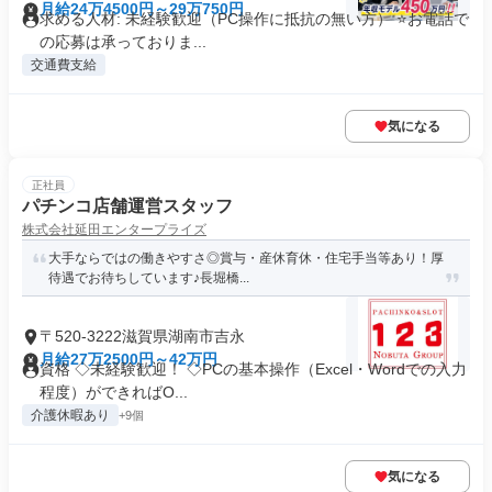
月給24万4500円～29万750円
求める人材: 未経験歓迎（PC操作に抵抗の無い方） ⭐お電話で
の応募は承っておりま...
交通費支給
気になる
正社員
パチンコ店舗運営スタッフ
株式会社延田エンタープライズ
大手ならではの働きやすさ◎賞与・産休育休・住宅手当等あり！厚
待遇でお待ちしています♪長堀橋...
〒520-3222滋賀県湖南市吉永
月給27万2500円～42万円
資格 ◇未経験歓迎！ ◇PCの基本操作（Excel・Wordでの入力
程度）ができればO...
介護休暇あり
+9個
気になる