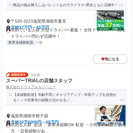
商品の積み降ろしはパレットなのでラクラク♪男女ともに活躍中！
〒520-3223滋賀県湖南市夏見
月給37万円～45万円
求めている人材 大型ドライバー募集！ 女性ドライバー・男性
ドライバー問わず活躍中！ ...
業界未経験歓迎
+7個
気になる
正社員
スーパーTRIALの店舗スタッフ
株式会社トライアルカンパニー
【未経験歓迎】年齢不問／キャリアアップ・年収アップを目指せ
る！／小売業等の経験が活かせる／...
滋賀県湖南市柑子袋
月給20万6000円～65万円
求める人材: 必須 ・業界未経験OK 歓迎 ・小売業の経験がある
方 ・店長経験があ...