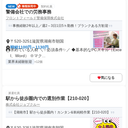
NEW
契約社員
警備会社での労務事務
フロントフィールド警備保障株式会社
事務経験2年以上／週2～3日1日5ｈ勤務！ブランクある方歓迎
〒520-3251滋賀県湖南市朝国
時給1100円～1130円
求めている人材 ＼✨必須条件✨／ ◆基本的なPCスキル（Exce
l、Word） ※マク...
業界未経験歓迎
+12個
気になる
派遣社員
駅から徒歩圏内での選別作業【210-020】
株式会社ジョブクルー
【湖南市】駅から徒歩圏内！カンタン&単純軽作業【210-020】
〒520-3251滋賀県湖南市朝国