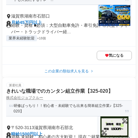
滋賀県湖南市石部口
月給45万円以上
経験・資格 ■必須：大型自動車免許・牽引免許 ◎大型ドライ
バー・トラックドライバー経...
業界未経験歓迎
+18個
気になる
この企業の類似求人を見る
派遣社員
きれいな職場でのカンタン組立作業【325-020】
株式会社ジョブクルー
研修ばっちり！！初心者・未経験でも出来る簡単組立作業♪【325-
020】
〒520-3113滋賀県湖南市石部北
時給1500円以上
資格 未経験、初心者の方大歓迎！ 現在ご就業いただいている