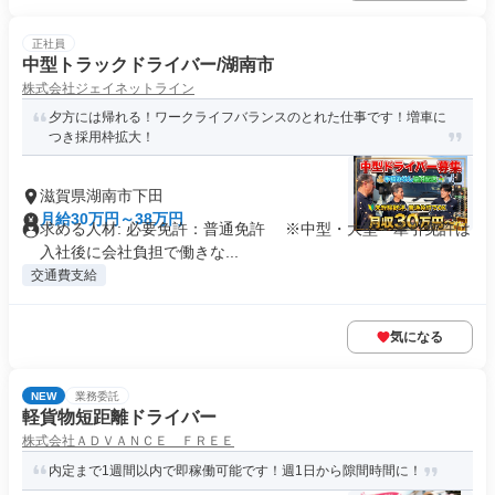
正社員
中型トラックドライバー/湖南市
株式会社ジェイネットライン
夕方には帰れる！ワークライフバランスのとれた仕事です！増車に
つき採用枠拡大！
滋賀県湖南市下田
月給30万円～38万円
求める人材: 必要免許：普通免許 ※中型・大型・牽引免許は
入社後に会社負担で働きな...
交通費支給
気になる
NEW
業務委託
軽貨物短距離ドライバー
株式会社ＡＤＶＡＮＣＥ ＦＲＥＥ
内定まで1週間以内で即稼働可能です！週1日から隙間時間に！