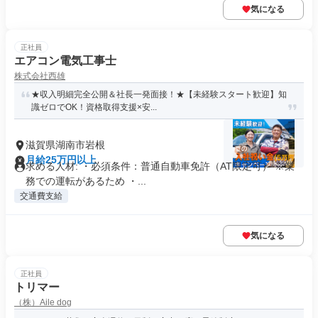
気になる
正社員
エアコン電気工事士
株式会社西雄
★収入明細完全公開＆社長一発面接！★【未経験スタート歓迎】知
識ゼロでOK！資格取得支援×安...
滋賀県湖南市岩根
月給25万円以上
求める人材: ・必須条件：普通自動車免許（AT限定可） ※業
務での運転があるため ・...
交通費支給
気になる
正社員
トリマー
（株）Aile dog