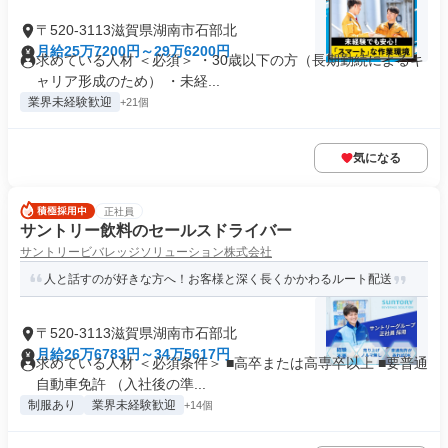
〒520-3113滋賀県湖南市石部北
月給25万7200円～29万6200円
求めている人材 ＜必須＞ ・30歳以下の方（長期勤続によるキ
ャリア形成のため） ・未経...
業界未経験歓迎
+21個
気になる
正社員
サントリー飲料のセールスドライバー
サントリービバレッジソリューション株式会社
人と話すのが好きな方へ！お客様と深く長くかかわるルート配送
〒520-3113滋賀県湖南市石部北
月給26万6783円～34万5617円
求めている人材 ＜必須条件＞ ■高卒または高専卒以上 ■要普通
自動車免許 （入社後の準...
制服あり
業界未経験歓迎
+14個