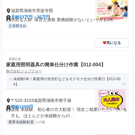
滋賀県湖南市菩提寺西
月給23万円～30万円
求める人材: 保育士資格 業務経験がないという方もOK
交通費支給
気になる
派遣社員
家庭用照明器具の簡単仕分け作業【012-004】
株式会社ジョブクルー
未経験OK！家庭用の蛍光灯などをモクモク仕分け作業◎【012-00
4】
〒520-3233滋賀県湖南市柑子袋
時給1250円
資格 未経験、初心者の方大歓迎！ 現在ご就業いただいている
方も、ほとんどが未経験からの...
業界未経験歓迎
+17個