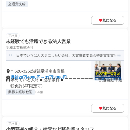
交通費支給
気になる
正社員
未経験でも活躍できる法人営業
明和工業株式会社
「日本でいちばん大切にしたい会社」大賞審査委員会特別賞受賞✨
〒520-3252滋賀県湖南市岩根
月給28万4000円～33万3300円
求めている人材 ■ 必須条件 ■ ￣￣￣￣￣￣￣ ・普通自動車運
転免許(AT限定可) ...
業界未経験歓迎
+26個
気になる
正社員
小型部品の組立・検査など軽作業スタッフ