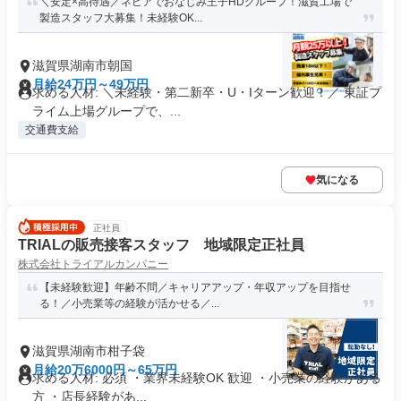
＼安定×高待遇／ネピアでおなじみ王子HDグループ！滋賀工場で
製造スタッフ大募集！未経験OK...
滋賀県湖南市朝国
月給24万円～49万円
求める人材: ＼未経験・第二新卒・U・Iターン歓迎！／ 東証プ
ライム上場グループで、...
交通費支給
気になる
正社員
TRIALの販売接客スタッフ 地域限定正社員
株式会社トライアルカンパニー
【未経験歓迎】年齢不問／キャリアアップ・年収アップを目指せ
る！／小売業等の経験が活かせる／...
滋賀県湖南市柑子袋
月給20万6000円～65万円
求める人材: 必須 ・業界未経験OK 歓迎 ・小売業の経験がある
方 ・店長経験があ...