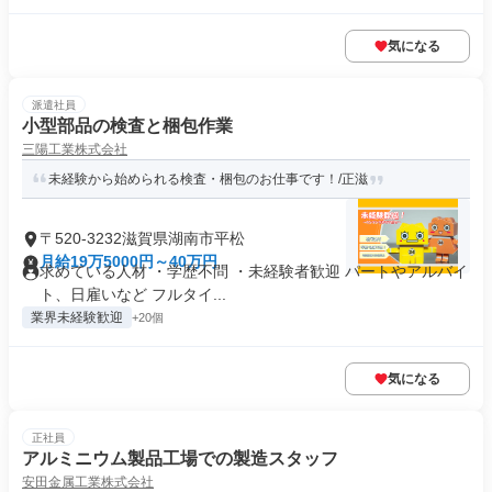
気になる
派遣社員
小型部品の検査と梱包作業
三陽工業株式会社
未経験から始められる検査・梱包のお仕事です！/正滋
〒520-3232滋賀県湖南市平松
月給19万5000円～40万円
求めている人材 ・学歴不問 ・未経験者歓迎 パートやアルバイ
ト、日雇いなど フルタイ...
業界未経験歓迎
+20個
気になる
正社員
アルミニウム製品工場での製造スタッフ
安田金属工業株式会社