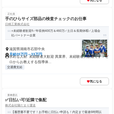
気になる
正社員
手のひらサイズ部品の検査チェックのお仕事
日精工業株式会社
⭐未経験者歓迎‼✅年収例400万＆460万✅土日＆長期休暇✅上場会
社パートナー企業
滋賀県湖南市石部中央
月給20万円～33万円
求める人材: 未経験者大歓迎 異業界、未経験者大歓迎です！ゼ
ロからお教えする指導体...
交通費支給
気になる
業務委託
✅日払い可!近隣で集配
株式会社陽だまり運送
【履歴書不要です！お手軽に日払い申請も！内定まで最速6時間以