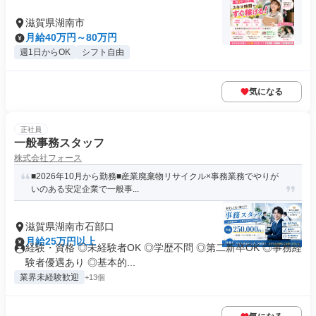
滋賀県湖南市
月給40万円～80万円
週1日からOK
シフト自由
気になる
正社員
一般事務スタッフ
株式会社フォース
■2026年10月から勤務■産業廃棄物リサイクル×事務業務でやりが
いのある安定企業で一般事...
滋賀県湖南市石部口
月給25万円以上
経験・資格 ◎未経験者OK ◎学歴不問 ◎第二新卒OK ◎事務経
験者優遇あり ◎基本的...
業界未経験歓迎
+13個