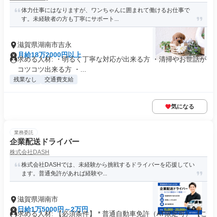
体力仕事にはなりますが、ワンちゃんに囲まれて働けるお仕事で
す。未経験者の方も丁寧にサポート...
滋賀県湖南市吉永
月給18万2000円以上
求める人材: ・明るく丁寧な対応が出来る方 ・清掃やお世話が
コツコツ出来る方 ・...
残業なし
交通費支給
気になる
業務委託
企業配送ドライバー
株式会社DASH
株式会社DASHでは、未経験から挑戦するドライバーを応援してい
ます。普通免許があれば経験や...
滋賀県湖南市
日給1万5000円～2万円
求める人材: 【必須条件】 * 普通自動車免許（AT限定可） 【こ