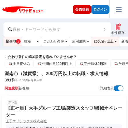
会員登録
ログイン
職種・キーワードから探す
条件保存
勤務地
職種
こだわり条件
雇用形態
200万円以上
新
1
こだわり条件の追加設定を忘れていませんか？
土日祝休み
年間休日120日以上
完全週休2日制
学歴
湖南市（滋賀県）、200万円以上の転職・求人情報
391
件
1
〜
100
件目を表示中
関連度順
新着順
詳細表示
正社員
【正社員】大手グループ工場/製造スタッフ/機械オペレー
ター
王子エフテックス株式会社