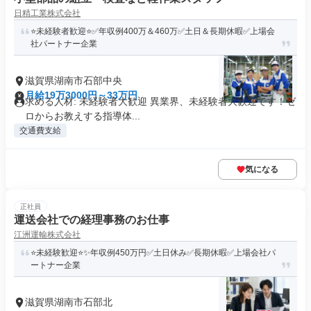
日精工業株式会社
⭐未経験者歓迎⭐✅年収例400万＆460万✅土日＆長期休暇✅上場会
社パートナー企業
滋賀県湖南市石部中央
月給19万3000円～33万円
求める人材: 未経験者大歓迎 異業界、未経験者大歓迎です！ゼ
ロからお教えする指導体...
交通費支給
気になる
正社員
運送会社での経理事務のお仕事
江洲運輸株式会社
⭐未経験歓迎⭐✨年収例450万円✅土日休み✅長期休暇✅上場会社パ
ートナー企業
滋賀県湖南市石部北