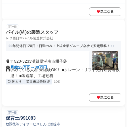
気になる
正社員
パイル(杭)の製造スタッフ
ＮＣ西日本パイル製造株式会社
年間休日120日！日勤のみ！上場企業グループ会社で安定勤務！
〒520-3233滋賀県湖南市柑子袋
月給23万円～30万円
求めている人材 未経験OK！ ■クレーン・リフト免許所持者歓
迎！ ■製造業、工場勤務...
制服あり
業界未経験歓迎
+19個
気になる
正社員
保育士/991083
放課後等デイサービスしんば菩提寺