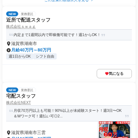
この企業の類似求人を見る
NEW
業務委託
近所で配送スタッフ
株式会社ｓｗａｇ
内定まで1週間以内で即稼働可能です！週1からOK！
滋賀県湖南市
月給40万円～80万円
週1日からOK
シフト自由
気になる
NEW
業務委託
宅配スタッフ
株式会社NEXT
月収70万円以上も可能！90%以上が未経験スタート！週3日〜OK
＆Wワーク可！週払い可◎2...
滋賀県湖南市三雲