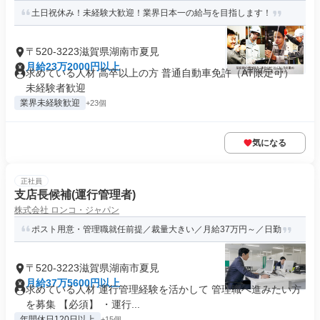
土日祝休み！未経験大歓迎！業界日本一の給与を目指します！
〒520-3223滋賀県湖南市夏見
月給23万2000円以上
求めている人材 高卒以上の方 普通自動車免許（AT限定可）
未経験者歓迎
業界未経験歓迎
+23個
気になる
正社員
支店長候補(運行管理者)
株式会社 ロンコ・ジャパン
ポスト用意・管理職就任前提／裁量大きい／月給37万円～／日勤
〒520-3223滋賀県湖南市夏見
月給37万5600円以上
求めている人材 運行管理経験を活かして 管理職へ進みたい方
を募集 【必須】 ・運行...
年間休日120日以上
+15個