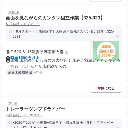
派遣社員
画面を見ながらのカンタン組立作業【325-023】
株式会社ジョブクルー
＼8月スタート！未経験でも大歓迎／高時給のカンタン組立【325-
023】
〒520-3113滋賀県湖南市石部北
時給1500円以上
資格 未経験、初心者の方大歓迎！ 現在ご就業いただいている
方も、ほとんどが未経験からの...
業界未経験歓迎
+24個
気になる
正社員
トレーラーダンプドライバー
有限会社ティーエスケー
◾️2026年10月から勤務◾️毎日自宅へ帰れる日帰り運行！プライベー
トも大切にするトレー...