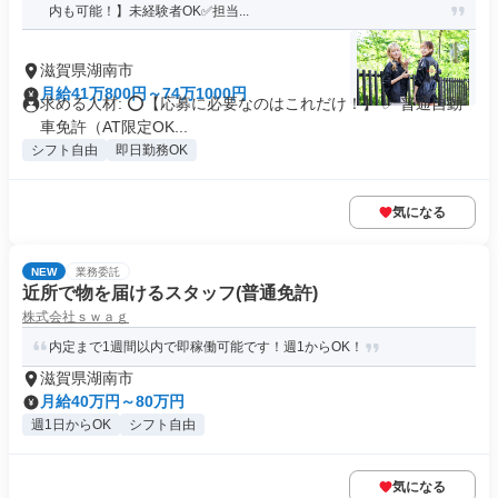
内も可能！】未経験者OK✅担当...
滋賀県湖南市
月給41万800円～74万1000円
求める人材: ⭕️【応募に必要なのはこれだけ！】 ✅ 普通自動
車免許（AT限定OK...
シフト自由
即日勤務OK
気になる
NEW
業務委託
近所で物を届けるスタッフ(普通免許)
株式会社ｓｗａｇ
内定まで1週間以内で即稼働可能です！週1からOK！
滋賀県湖南市
月給40万円～80万円
週1日からOK
シフト自由
気になる