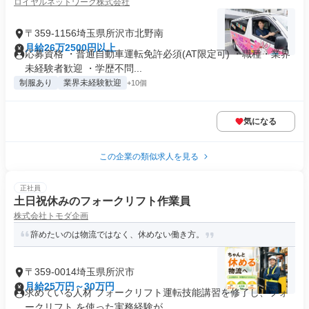
ロイヤルネットワーク株式会社
〒359-1156埼玉県所沢市北野南
月給26万2500円以上
応募資格 ・普通自動車運転免許必須(AT限定可) ・職種・業界
未経験者歓迎 ・学歴不問...
制服あり
業界未経験歓迎
+10個
気になる
この企業の類似求人を見る
正社員
土日祝休みのフォークリフト作業員
株式会社トモダ企画
辞めたいのは物流ではなく、休めない働き方。
〒359-0014埼玉県所沢市
月給25万円～30万円
求めている人材 フォークリフト運転技能講習を修了し、フォ
ークリフト を使った実務経験が...