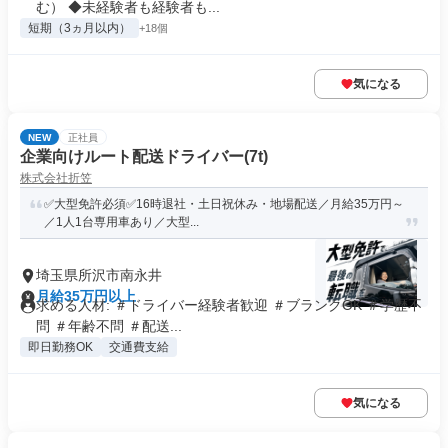
む） ◆未経験者も経験者も...
短期（3ヵ月以内）
+18個
気になる
NEW
正社員
企業向けルート配送ドライバー(7t)
株式会社折笠
✅大型免許必須✅16時退社・土日祝休み・地場配送／月給35万円～
／1人1台専用車あり／大型...
埼玉県所沢市南永井
月給35万円以上
求める人材: ＃ドライバー経験者歓迎 ＃ブランクOK ＃学歴不
問 ＃年齢不問 ＃配送...
即日勤務OK
交通費支給
気になる