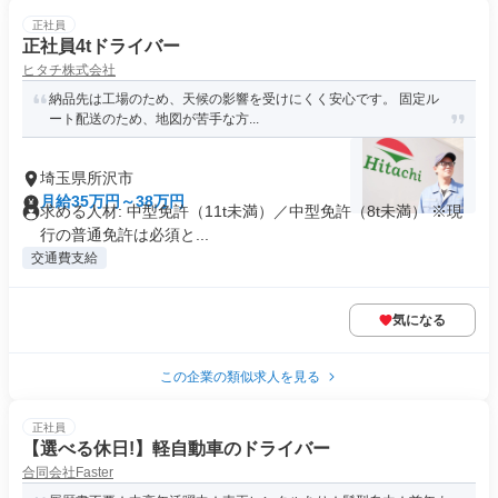
正社員
正社員4tドライバー
ヒタチ株式会社
納品先は工場のため、天候の影響を受けにくく安心です。 固定ル
ート配送のため、地図が苦手な方...
埼玉県所沢市
月給35万円～38万円
求める人材: 中型免許（11t未満）／中型免許（8t未満） ※現
行の普通免許は必須と...
交通費支給
気になる
この企業の類似求人を見る
正社員
【選べる休日!】軽自動車のドライバー
合同会社Faster