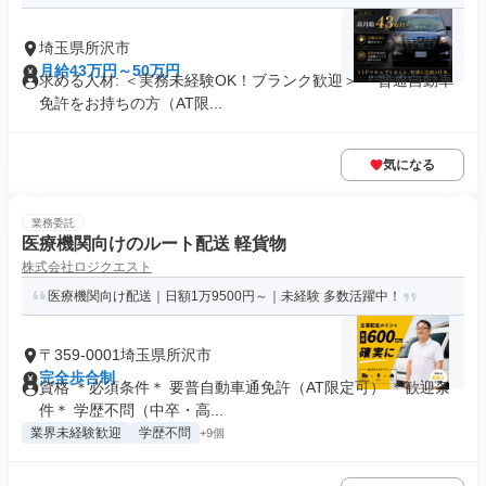
埼玉県所沢市
月給43万円～50万円
求める人材: ＜実務未経験OK！ブランク歓迎＞ ・普通自動車
免許をお持ちの方（AT限...
気になる
業務委託
医療機関向けのルート配送 軽貨物
株式会社ロジクエスト
医療機関向け配送｜日額1万9500円～｜未経験 多数活躍中！
〒359-0001埼玉県所沢市
完全歩合制
資格 ＊必須条件＊ 要普自動車通免許（AT限定可） ＊歓迎条
件＊ 学歴不問（中卒・高...
業界未経験歓迎
学歴不問
+9個