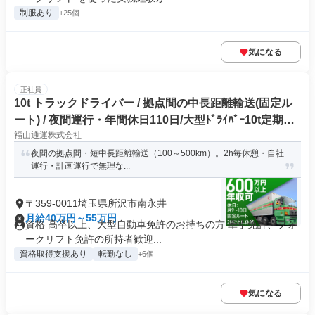
制服あり
+25個
気になる
正社員
10t トラックドライバー / 拠点間の中長距離輸送(固定ル
ート) / 夜間運行・年間休日110日/大型ﾄﾞﾗｲﾊﾞｰ10t定期夜
福山通運株式会社
間幹線便(正社員)
夜間の拠点間・短中長距離輸送（100～500km）。2h毎休憩・自社
運行・計画運行で無理な...
〒359-0011埼玉県所沢市南永井
月給40万円～55万円
資格 高卒以上、大型自動車免許のお持ちの方 牽引免許、フォ
ークリフト免許の所持者歓迎...
資格取得支援あり
転勤なし
+6個
気になる