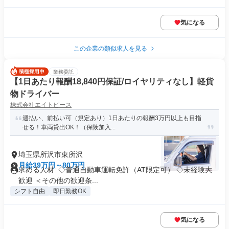
気になる
この企業の類似求人を見る
業務委託
【1日あたり報酬18,840円保証/ロイヤリティなし】軽貨
物ドライバー
株式会社エイトピース
週払い、前払い可（規定あり）1日あたりの報酬3万円以上も目指
せる！車両貸出OK！（保険加入...
埼玉県所沢市東所沢
月給39万円～80万円
求める人材: ◇普通自動車運転免許（AT限定可） ◇未経験大
歓迎 ＜その他の歓迎条...
シフト自由
即日勤務OK
気になる