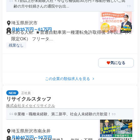
＜7割以上が未経験入社・今なら補償給30万円＞移動が難しいご高
齢の方や妊婦さんの通院やお出...
埼玉県所沢市
月給35万円～61万円
求める人材: ★普通自動車第一種運転免許取得後 3年以上（AT
限定OK） フリータ...
残業なし
気になる
この企業の類似求人を見る
NEW
正社員
リサイクルスタッフ
株式会社タイセイリサイクル
※業種・職種未経験、第二新卒、社会人未経験の方歓迎！
埼玉県所沢市南永井
月給40万円～50万円