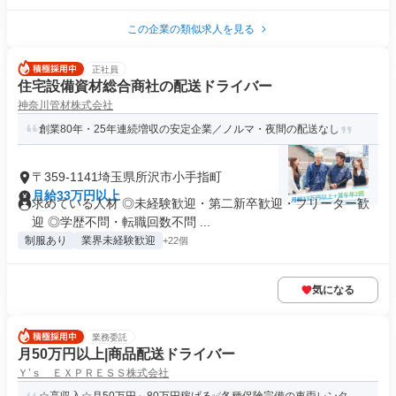
この企業の類似求人を見る
正社員
住宅設備資材総合商社の配送ドライバー
神奈川管材株式会社
創業80年・25年連続増収の安定企業／ノルマ・夜間の配送なし
〒359-1141埼玉県所沢市小手指町
月給33万円以上
求めている人材 ◎未経験歓迎・第二新卒歓迎・フリーター歓
迎 ◎学歴不問・転職回数不問 ...
制服あり
業界未経験歓迎
+22個
気になる
業務委託
月50万円以上|商品配送ドライバー
Ｙ’ｓ ＥＸＰＲＥＳＳ株式会社