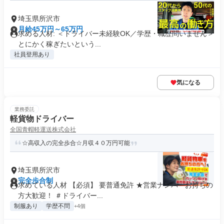
埼玉県所沢市
月給45万円～65万円
求める人材: ＜ドライバー未経験OK／学歴・職歴問いません＞
とにかく稼ぎたいという...
社員登用あり
気になる
業務委託
軽貨物ドライバー
全国青帽軽運送株式会社
☆高収入の完全歩合☆月収４０万円可能
埼玉県所沢市
完全歩合制
求めている人材 【必須】 要普通免許 ★営業ナンバーお持ちの
方大歓迎！ ＃ドライバー...
制服あり
学歴不問
+4個