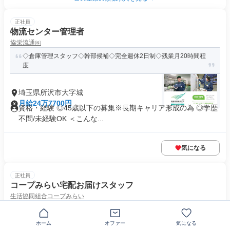
正社員
物流センター管理者
協栄流通㈱
◇倉庫管理スタッフ◇幹部候補◇完全週休2日制◇残業月20時間程
度
埼玉県所沢市大字城
月給24万7700円
資格・経験 ◎45歳以下の募集※長期キャリア形成の為 ◎学歴
不問/未経験OK ＜こんな...
気になる
正社員
コープみらい宅配お届けスタッフ
生活協同組合コープみらい
完全週休2日制・土日休み/無理なく、長く続けられる正社員
ホーム
オファー
気になる