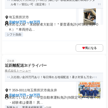
☆高収入☆月50万円～80万円稼げる✅各種保険完備の車両レンタ
ル有！✅前払い可（規定有）！
埼玉県所沢市
月給50万円～80万円
求める人材: * 未経験者大歓迎！ * 要普通免許(AT限定免許Ｏ
Ｋ） * 車両持込...
シフト自由
気になる
正社員
近距離配送3tドライバー
株式会社トーショー
入社祝い金20万円あり！毎日帰れる地場配送！暑さ対策も万全♪
〒359-0011埼玉県所沢市南永井
月給30万円～50万円
求めている人材 ・中型自動車運転免許(8t限定可) ・学歴不問
・経験者は優遇！ 異...
制服あり
業界未経験歓迎
+20個