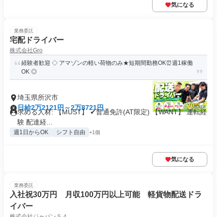
気になる
業務委託
宅配ドライバー
株式会社Gro
経験者歓迎 ◇ アマゾンの軽い荷物のみ★短期間勤務OK⏰週1稼働
OK ◎
埼玉県所沢市
日給2万2121円～2万8721円
求める人材: 【MUST】 ✔普通免許(AT限定) 【WANT】 運転経
験 配達経...
週1日からOK
シフト自由
+1個
気になる
業務委託
入社祝30万円 月収100万円以上可能 軽貨物配送ドラ
イバー
株式会社ジャパン５４