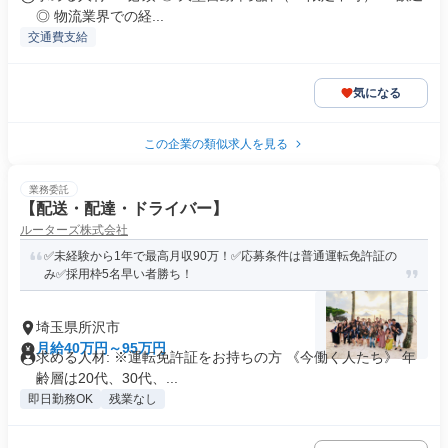
◎ 物流業界での経...
交通費支給
気になる
この企業の類似求人を見る
業務委託
【配送・配達・ドライバー】
ルーターズ株式会社
✅未経験から1年で最高月収90万！✅応募条件は普通運転免許証の
み✅採用枠5名早い者勝ち！
埼玉県所沢市
月給40万円～95万円
求める人材: ※運転免許証をお持ちの方 《今働く人たち》 年
齢層は20代、30代、...
即日勤務OK
残業なし