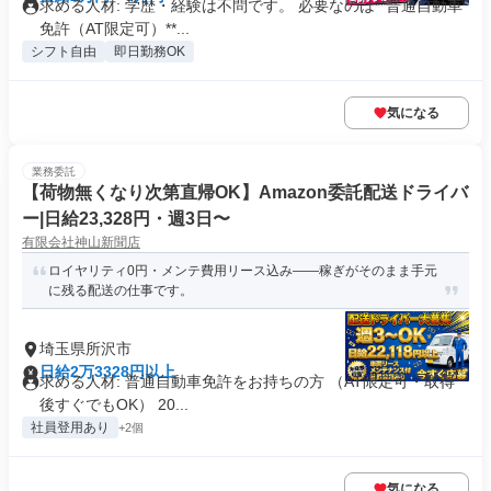
求める人材: 学歴・経験は不問です。 必要なのは**普通自動車
免許（AT限定可）**...
シフト自由
即日勤務OK
気になる
業務委託
【荷物無くなり次第直帰OK】Amazon委託配送ドライバ
ー|日給23,328円・週3日〜
有限会社神山新聞店
ロイヤリティ0円・メンテ費用リース込み――稼ぎがそのまま手元
に残る配送の仕事です。
埼玉県所沢市
日給2万3328円以上
求める人材: 普通自動車免許をお持ちの方 （AT限定可・取得
後すぐでもOK） 20...
社員登用あり
+2個
気になる