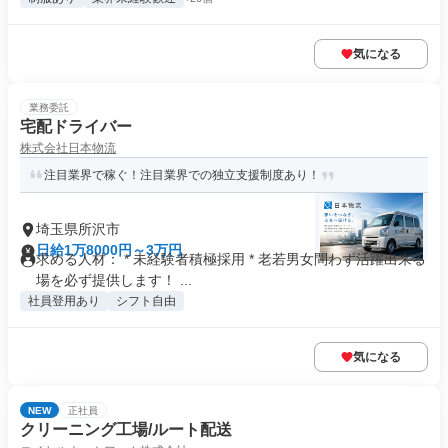
気になる
業務委託
宅配ドライバー
株式会社日本物流
注目業界で稼ぐ！注目業界での独立支援制度あり！
埼玉県所沢市
日給1万8000円～3万円
求める人材： * 未経験者積極採用 * 老若男女問わず活躍出来る
場を必ず提供します！ ...
社員登用あり
シフト自由
気になる
NEW
正社員
クリーニング工場/ルート配送