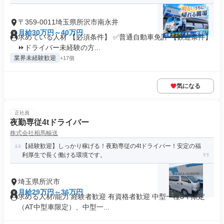
〒359-0011埼玉県所沢市南永井
月給30万円～40万円
求めている人材 【必須条件】 ✅普通自動車免許 【歓迎条件】
⏩ドライバー未経験の方...
業界未経験歓迎
+17個
気になる
正社員
夜勤専従4tドライバー
株式会社相馬輸送
【経験歓迎】しっかり稼げる！夜勤専従の4tドライバー！安定の福
利厚生で長く働ける環境です。
埼玉県所沢市
月給29万円～36万円
求める人材/能力 経験者歓迎 有資格者歓迎 中型一種8ｔ限定
（AT中型車限定）、中型一...