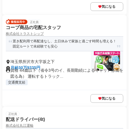
気になる
正社員
コープ商品の宅配スタッフ
株式会社トラストシップ
置き配利用で再配達なし、土日休みで家族と過ごす時間も増える！
固定ルートで未経験でも安心
埼玉県所沢市大字坂之下
月給30万9335円
資格 44歳以下（省令3号のイ、長期勤続によるキャリア形成を
図る為） 運転するトラック...
交通費支給
気になる
正社員
配送ドライバー(4t)
株式会社丸江運輸