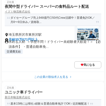
正社員
夜間中型ドライバー スーパーの食料品ルート配送
イズミ物流株式会社
ダイセーグループ売上948億円◎50代Crew活躍中！普通免許OK／
月8〜9日休み／資格取...
埼玉県所沢市東所沢駅
月給35万671円以上
求める人材: ＜学歴不問！ドライバー未経験者大歓迎！＞ 【必
須条件】 ・普通自動車免...
交通費支給
気になる
この企業の類似求人を見る
正社員
ユニック車ドライバー
新日本輸送株式会社
基本15時には帰社♪経験＆普通自動車免許でOK✨近距離配送！