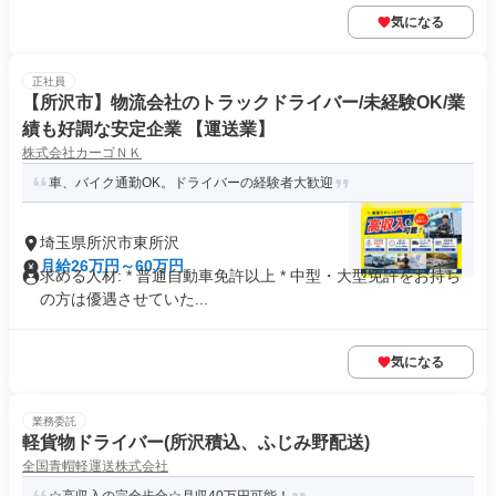
気になる
正社員
【所沢市】物流会社のトラックドライバー/未経験OK/業
績も好調な安定企業 【運送業】
株式会社カーゴＮＫ
車、バイク通勤OK。ドライバーの経験者大歓迎
埼玉県所沢市東所沢
月給26万円～60万円
求める人材: * 普通自動車免許以上 * 中型・大型免許をお持ち
の方は優遇させていた...
気になる
業務委託
軽貨物ドライバー(所沢積込、ふじみ野配送)
全国青帽軽運送株式会社