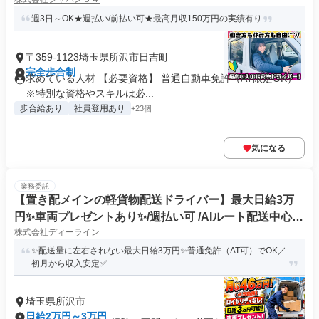
週3日～OK★週払い/前払い可★最高月収150万円の実績有り
〒359-1123埼玉県所沢市日吉町
完全歩合制
求めている人材 【必要資格】 普通自動車免許（AT限定OK）
※特別な資格やスキルは必...
歩合給あり
社員登用あり
+23個
気になる
業務委託
【置き配メインの軽貨物配送ドライバー】最大日給3万
円✨車両プレゼントあり✨/週払い可 /AIルート配送中心/
株式会社ディーライン
ロイヤリティなし/普通免許(AT可)
✨配送量に左右されない最大日給3万円✨普通免許（AT可）でOK／
初月から収入安定✅
埼玉県所沢市
日給2万円～3万円