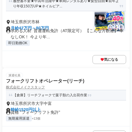
履歴書不要★中高年活躍中★車両レンタルあり★髪型自由★前年よ
り年収150万UP★ネイルピア...
埼玉県所沢市林
月給42万円～80万円
求める人材: 普通運転免許（AT限定可） 【こんな方歓迎】 車
なしOK！ 今より年...
即日勤務OK
気になる
派遣社員
フォークリフトオペレーター(リーチ)
株式会社メイクスタッフ
【倉庫】リーチフォークで菓子類の入出荷作業
埼玉県所沢市大字中富
時給1520円以上
資格 "フォークリフト免許"
無期雇用派遣
+13個