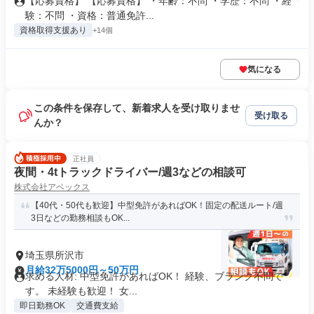
【応募資格】 【応募資格】 ・年齢：不問 ・学歴：不問 ・経
験：不問 ・資格：普通免許...
資格取得支援あり
+14個
気になる
この条件を保存して、新着求人を受け取りませ
受け取る
んか？
正社員
夜間・4tトラックドライバー/週3などの相談可
株式会社アベックス
【40代・50代も歓迎】中型免許があればOK！固定の配送ルート/週
3日などの勤務相談もOK...
埼玉県所沢市
月給32万5000円～50万円
求める人材: 中型免許があればOK！ 経験、ブランク不問で
す。 未経験も歓迎！ 女...
即日勤務OK
交通費支給