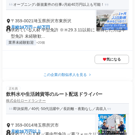
オープニング♪新規案件の仕事♪月給40万円以上も可能！
〒359-0021埼玉県所沢市東所沢
月給34万円～40万円
求めている人材 中型免許 ※Ｈ29.3.11以前に 取得した方は中
型免許 未経験歓...
業界未経験歓迎
+20個
気になる
この企業の類似求人を見る
正社員
飲料水や生活雑貨等のルート配送ドライバー
株式会社ロードランナー
即決採用／40代･50代活躍中／長距離・夜勤なし／高収入
〒359-0014埼玉県所沢市
月給36万円以上
求めている人材 ✅要中型免許 ✅要フォークリフト免許 ✅60歳