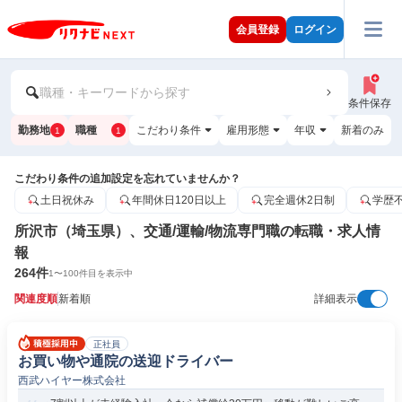
会員登録
ログイン
職種・キーワードから探す
条件保存
勤務地
職種
こだわり条件
雇用形態
年収
新着のみ
1
1
こだわり条件の追加設定を忘れていませんか？
土日祝休み
年間休日120日以上
完全週休2日制
学歴
所沢市（埼玉県）、交通/運輸/物流専門職の転職・求人情
報
264
件
1
〜
100
件目を表示中
関連度順
新着順
詳細表示
正社員
お買い物や通院の送迎ドライバー
西武ハイヤー株式会社