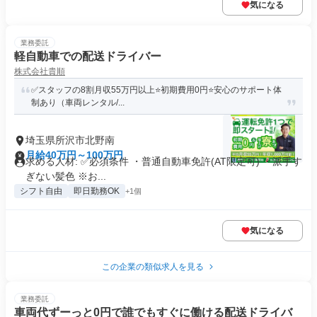
気になる
業務委託
軽自動車での配送ドライバー
株式会社貴順
✅スタッフの8割月収55万円以上⭐️初期費用0円⭐️安心のサポート体
制あり（車両レンタル/...
埼玉県所沢市北野南
月給40万円～100万円
求める人材: ✅️必須条件 ・普通自動車免許(AT限定可) ・派手す
ぎない髪色 ※お...
シフト自由
即日勤務OK
+1個
気になる
この企業の類似求人を見る
業務委託
車両代ずーっと0円で誰でもすぐに働ける配送ドライバ