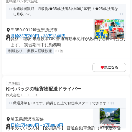
山崎製パン株式会社
未経験者歓迎！月収例/◆35歳/扶養3名/406,102円！◆25歳/扶養な
し月収357,...
〒359-0012埼玉県所沢市
月給23万700円～28万1340円
資格・経験 未経験者OK 普通自動車免許があれば応募いただけ
ます。 実習期間中に勤務時...
制服あり
業界未経験歓迎
+11個
気になる
業務委託
ゆうパックの軽貨物配送ドライバー
株式会社Ｔ．Ｔ．Ｄ
職場見学もOKです。納得した上でお仕事スタートできます！
埼玉県所沢市若狭
日給1万4000円～1万8000円
求めている人材 【必須条件】 普通自動車免許（AT限定を含