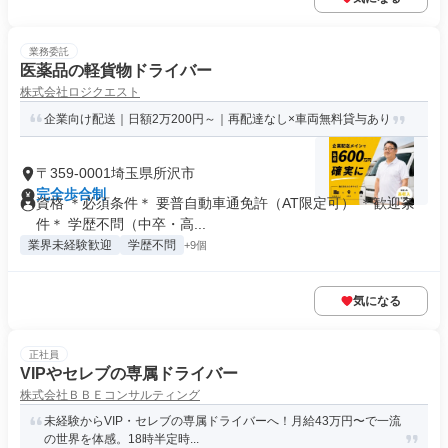
業務委託
医薬品の軽貨物ドライバー
株式会社ロジクエスト
企業向け配送｜日額2万200円～｜再配達なし×車両無料貸与あり
〒359-0001埼玉県所沢市
完全歩合制
資格 ＊必須条件＊ 要普自動車通免許（AT限定可） ＊歓迎条
件＊ 学歴不問（中卒・高...
業界未経験歓迎
学歴不問
+9個
気になる
正社員
VIPやセレブの専属ドライバー
株式会社ＢＢＥコンサルティング
未経験からVIP・セレブの専属ドライバーへ！月給43万円〜で一流
の世界を体感。18時半定時...