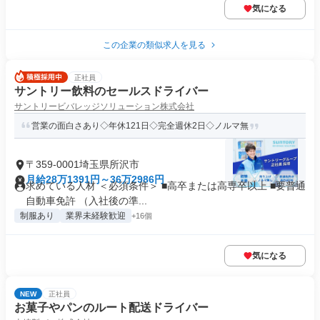
気になる
この企業の類似求人を見る
正社員
サントリー飲料のセールスドライバー
サントリービバレッジソリューション株式会社
営業の面白さあり◇年休121日◇完全週休2日◇ノルマ無
〒359-0001埼玉県所沢市
月給28万1391円～36万2986円
求めている人材 ＜必須条件＞ ■高卒または高専卒以上 ■要普通
自動車免許 （入社後の準...
制服あり
業界未経験歓迎
+16個
気になる
NEW
正社員
お菓子やパンのルート配送ドライバー