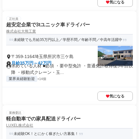
気になる
正社員
超安定企業で3tユニック車ドライバー
株式会社大熊工業
未経験でも月給35万円以上／学歴不問／年齢不問／中高年活躍中
〒359-1164埼玉県所沢市三ケ島
月給35万円～42万円
求めている人材 ■必須 ・要中型免許 ・普通免許取得後3年目以
降 ・移動式クレーン・玉...
業界未経験歓迎
+14個
気になる
業務委託
軽自動車での家具配送ドライバー
LUXEL株式会社
未経験OK！とにかく稼ぎたい方募集！