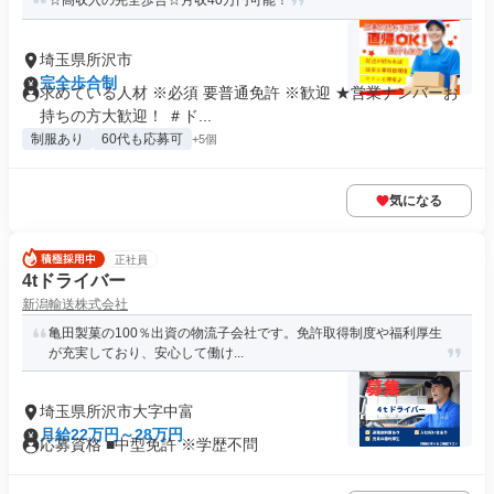
☆高収入の完全歩合☆月収40万円可能！
埼玉県所沢市
完全歩合制
求めている人材 ※必須 要普通免許 ※歓迎 ★営業ナンバーお
持ちの方大歓迎！ ＃ド...
制服あり
60代も応募可
+5個
気になる
正社員
4tドライバー
新潟輸送株式会社
亀田製菓の100％出資の物流子会社です。免許取得制度や福利厚生
が充実しており、安心して働け...
埼玉県所沢市大字中富
月給22万円～28万円
応募資格 ■中型免許 ※学歴不問