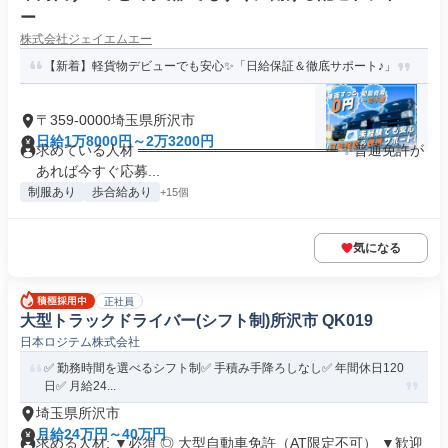
ー
株式会社ジェイエムエー
【新着】軽貨物デビューでも安心✨「日給保証＆徹底サポート♪」
〒359-0000埼玉県所沢市
日給1万8000円～2万3200円
求めている人材 ════════════════════ ✨普通免許が
あれば今すぐ応募...
制服あり
歩合給あり
+15個
気になる
正社員
大型トラックドライバー(シフト制)所沢市 QK019
日本ロジテム株式会社
✅️ 勤務時間を選べるシフト制✅️ 手積み手降ろしなし✅️ 年間休日120
日✅️ 月給24...
埼玉県所沢市
月給24万円～40万円
求める人材: ▼必須 ◎ 大型自動車免許（AT限定不可） ▼歓迎