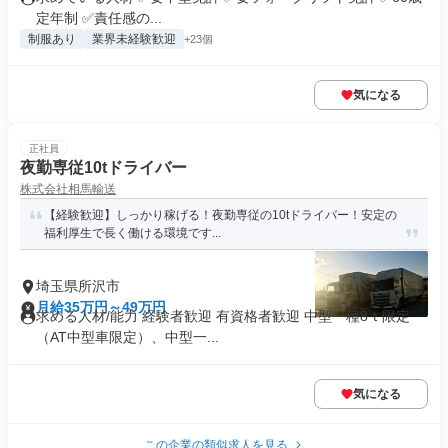
定年制 ✅責任感の...
制服あり
業界未経験歓迎
+23個
気になる
正社員
夜勤専従10tドライバー
株式会社相馬輸送
【経験歓迎】しっかり稼げる！夜勤専従の10tドライバー！安定の
福利厚生で長く働ける環境です...
埼玉県所沢市
月給35万円～49万円
求める人材/能力 経験者歓迎 有資格者歓迎 中型一種8ｔ限定
（AT中型車限定）、中型一...
気になる
この企業の類似求人を見る