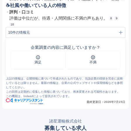
☕️社風や働いている人の特徴
評判・口コミ
評価は中位だが、待遇・人間関係に不満の声もあり。
8
9
10
10
件の情報元
1
https://www.morohoshi.co.jp/company/group/
2
諸星運輸株式会社の企業情報｜企業INDEXナビ
企業調査の内容に満足していますか？
3
普通免許でできる2t車の配送ドライバー 正社員の募集求人｜諸星運輸株式会社｜採用サイト｜埼玉県三郷市
4
AT限定の普通免許でできるハイエースでの配送ドライバー／未経験歓迎 正社員の募集求人｜諸星運輸株式会社｜採用サイト｜埼玉県三郷市
5
諸星運輸株式会社の募集求人の一覧｜諸星運輸株式会社｜採用サイト
6
日勤のみの4t車の配送ドライバー／土日祝休みの週休2日制 正社員の募集求人｜諸星運輸株式会社｜採用サイト｜埼玉県所沢市
満足
不満
7
大型トラックドライバー・定期便配送／1日1～2便のみ 正社員の募集求人｜諸星運輸株式会社｜採用サイト｜静岡県掛川市
8
諸星運輸の評判・口コミ - エン カイシャの評判
9
https://jobtalk.jp/companies/226567/answers
上記の情報は、公開情報に基づいて作成されたものであり、当該企業の現状を完全に反映
10
https://jobtalk.jp/companies/226567
しているとは限りません。最新の情報は、企業の公式ウェブサイトや採用情報などを参照
してください。
この回答は定期的に収集した情報に基づいており、将来変更される可能性があります。
この機能は、Indeedによって提供されています。
最終更新日：
2026年7月15日
諸星運輸株式会社
募集している求人