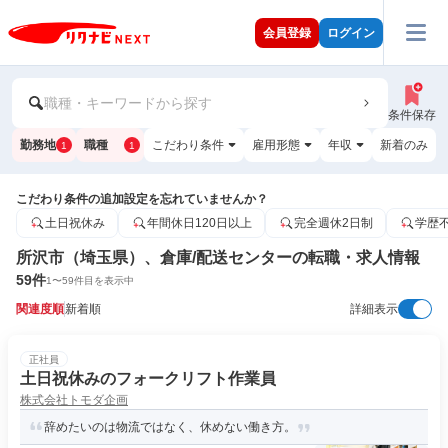
会員登録
ログイン
職種・キーワードから探す
条件保存
勤務地
職種
こだわり条件
雇用形態
年収
新着のみ
1
1
こだわり条件の追加設定を忘れていませんか？
土日祝休み
年間休日120日以上
完全週休2日制
学歴
所沢市（埼玉県）、倉庫/配送センターの転職・求人情報
59
件
1
〜
59
件目を表示中
関連度順
新着順
詳細表示
正社員
土日祝休みのフォークリフト作業員
株式会社トモダ企画
辞めたいのは物流ではなく、休めない働き方。