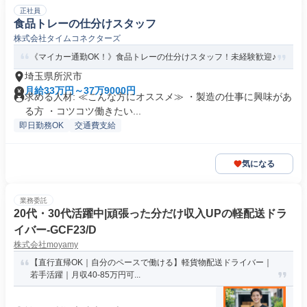
正社員
食品トレーの仕分けスタッフ
株式会社タイムコネクターズ
《マイカー通勤OK！》食品トレーの仕分けスタッフ！未経験歓迎♪
埼玉県所沢市
月給33万円～37万9000円
求める人材: ≪こんな方にオススメ≫ ・製造の仕事に興味があ
る方 ・コツコツ働きたい...
即日勤務OK
交通費支給
気になる
業務委託
20代・30代活躍中|頑張った分だけ収入UPの軽配送ドラ
イバー-GCF23/D
株式会社moyamy
【直行直帰OK｜自分のペースで働ける】軽貨物配送ドライバー｜
若手活躍｜月収40-85万円可...