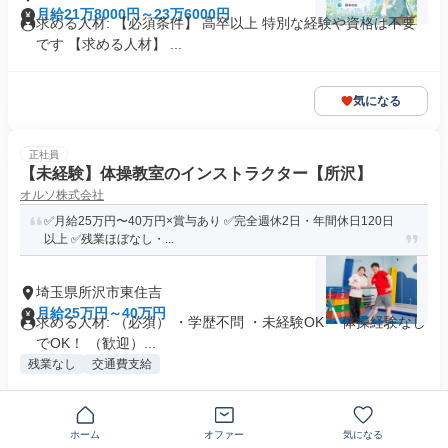
月給21万8000円～23万6000円
求める人材: 【必須条件】 高卒以上 特別な経験や資格は不要
です 【求める人材】 ...
気になる
正社員
【未経験】体操教室のインストラクター【所沢】
オルソ株式会社
✅月給25万円〜40万円×賞与あり ✅完全週休2日・年間休日120日
以上 ✅残業ほぼなし・...
埼玉県所沢市東住吉
月給25万円～40万円
求める人材: （必須） ・学歴不問 ・未経験OK ・体操経験なし
でOK！ （歓迎）...
残業なし
交通費支給
気になる
ホーム
オファー
気になる