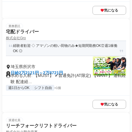
気になる
業務委託
宅配ドライバー
株式会社Gro
経験者歓迎 ◇ アマゾンの軽い荷物のみ★短期間勤務OK⏰週1稼働
OK ◎
埼玉県所沢市
日給2万2121円～2万8721円
求める人材: 【MUST】 ✔普通免許(AT限定) 【WANT】 運転経
験 配達経...
週1日からOK
シフト自由
+1個
気になる
派遣社員
リーチフォークリフトドライバー