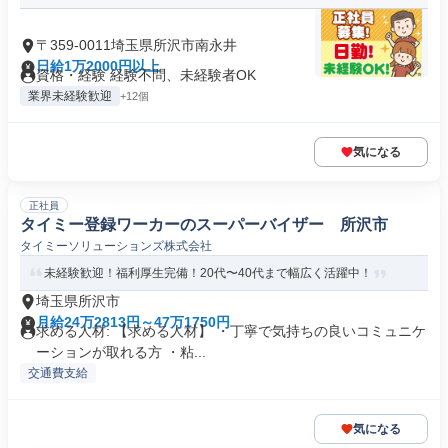
〒359-0011埼玉県所沢市南永井
日給1万2000円以上
資格・経験 経験不問、未経験者OK
業界未経験歓迎
+12個
気になる
正社員
タイミー登録ワーカーのスーパーバイザー 所沢市
タイミーソリューションズ株式会社
未経験歓迎！福利厚生完備！20代〜40代まで幅広く活躍中！
埼玉県所沢市
月給24万2813円～47万1750円
求める人材: 【求める人材】 ・丁寧で気持ちの良いコミュニケ
ーションが取れる方 ・粘...
交通費支給
気になる