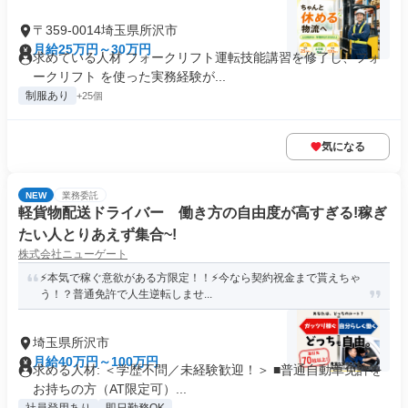
〒359-0014埼玉県所沢市
月給25万円～30万円
求めている人材 フォークリフト運転技能講習を修了し、フォ
ークリフト を使った実務経験が...
制服あり
+25個
気になる
NEW
業務委託
軽貨物配送ドライバー 働き方の自由度が高すぎる!稼ぎ
たい人とりあえず集合~!
株式会社ニューゲート
⚡本気で稼ぐ意欲がある方限定！！⚡今なら契約祝金まで貰えちゃ
う！？普通免許で人生逆転しませ...
埼玉県所沢市
月給40万円～100万円
求める人材: ＜学歴不問／未経験歓迎！＞ ■普通自動車免許を
お持ちの方（AT限定可）...