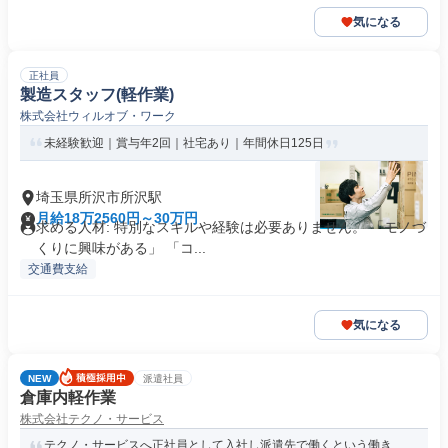
気になる
正社員
製造スタッフ(軽作業)
株式会社ウィルオブ・ワーク
未経験歓迎｜賞与年2回｜社宅あり｜年間休日125日
埼玉県所沢市所沢駅
月給18万2560円～30万円
求める人材: 特別なスキルや経験は必要ありません。 「モノづ
くりに興味がある」 「コ...
交通費支給
気になる
NEW
派遣社員
倉庫内軽作業
株式会社テクノ・サービス
テクノ・サービスへ正社員として入社し派遣先で働くという働き