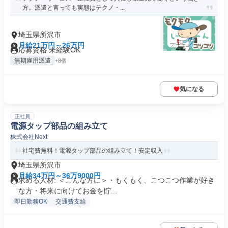
方。派遣と言っても実態はテクノ・...
埼玉県所沢市
月給21万円～26万円
応募資格 未経験OK
無期雇用派遣
+8個
気になる
正社員
電源タップ部品の組み立て
株式会社Next
社宅費無料！電源タップ部品の組み立て！安定収入
埼玉県所沢市
月給34万円～36万9000円
求める人材: ＜こんな方に＞・もくもく、こつこつ作業が好き
な方・将来に向けてお金を貯...
即日勤務OK
交通費支給