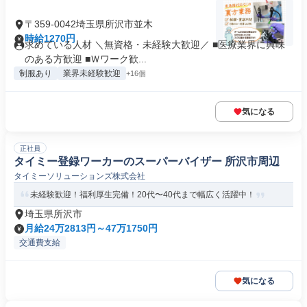
〒359-0042埼玉県所沢市並木
時給1270円
求めている人材 ＼無資格・未経験大歓迎／ ■医療業界に興味
のある方歓迎 ■Ｗワーク歓...
制服あり
業界未経験歓迎
+16個
気になる
正社員
タイミー登録ワーカーのスーパーバイザー 所沢市周辺
タイミーソリューションズ株式会社
未経験歓迎！福利厚生完備！20代〜40代まで幅広く活躍中！
埼玉県所沢市
月給24万2813円～47万1750円
交通費支給
気になる