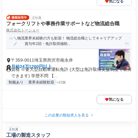
気になる
正社員
フォークリフトや事務作業サポートなど物流総合職
株式会社トーショー
＼物流業界未経験の方も歓迎！ 物流総合職としてキャリアアップ
／ 賞与年2回・免許取得補助...
〒359-0011埼玉県所沢市南永井
月給24万1200円以上
資格 ※要大型自動車運転免許 (大型は免許取得支援制度で取得
できます) 学歴不問 【...
制服あり
業界未経験歓迎
+22個
気になる
この企業の類似求人を見る
正社員
工場の製造スタッフ