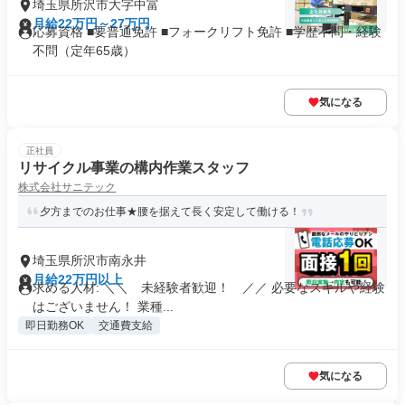
埼玉県所沢市大字中富
月給22万円～27万円
応募資格 ■要普通免許 ■フォークリフト免許 ■学歴不問・経験
不問（定年65歳）
気になる
正社員
リサイクル事業の構内作業スタッフ
株式会社サニテック
夕方までのお仕事★腰を据えて長く安定して働ける！
埼玉県所沢市南永井
月給22万円以上
求める人材: ＼＼ 未経験者歓迎！ ／／ 必要なスキルや経験
はございません！ 業種...
即日勤務OK
交通費支給
気になる