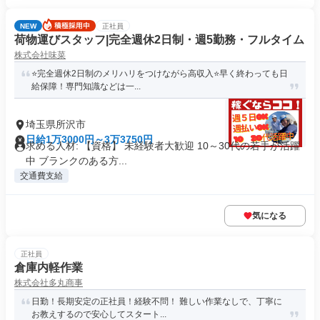
NEW
正社員
荷物運びスタッフ|完全週休2日制・週5勤務・フルタイム
株式会社味菜
⭐️完全週休2日制のメリハリをつけながら高収入⭐️早く終わっても日
給保障！専門知識などは一...
埼玉県所沢市
日給1万3000円～3万3750円
求める人材: 【資格】 未経験者大歓迎 10～30代の若手が活躍
中 ブランクのある方...
交通費支給
気になる
正社員
倉庫内軽作業
株式会社多丸商事
日勤！長期安定の正社員！経験不問！ 難しい作業なしで、丁寧に
お教えするので安心してスタート...