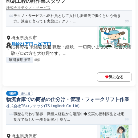
印刷工程の軽作業スタッフ
株式会社テクノ・サービス
テクノ・サービスへ正社員として入社し派遣先で働くという働き
方。派遣と言っても実態はテクノ・...
埼玉県所沢市
月給21万円～26万円
応募資格 未経験歓迎 職歴・経験、一切問いません。 社会人経
験ゼロの方も大歓迎です。...
無期雇用派遣
+8個
気になる
NEW
正社員
物流倉庫での商品の仕分け・管理・フォークリフト作業
株式会社TSロジテック(TS Logitech Co. Ltd)
職歴を問わず業界・職種未経験から活躍中◆充実の福利厚生と社宅
制度で新しい一歩を応援♪丁寧な...
埼玉県所沢市