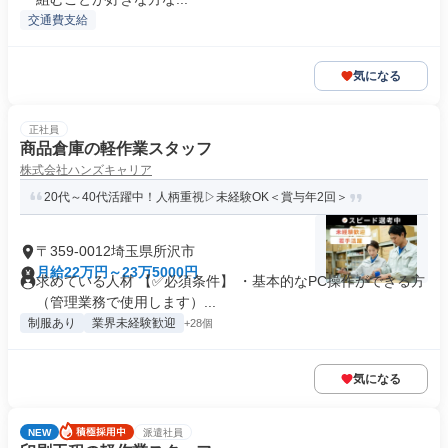
交通費支給
気になる
正社員
商品倉庫の軽作業スタッフ
株式会社ハンズキャリア
20代～40代活躍中！人柄重視▷未経験OK＜賞与年2回＞
〒359-0012埼玉県所沢市
月給22万円～23万5000円
求めている人材 【✅必須条件】 ・基本的なPC操作ができる方
（管理業務で使用します）...
制服あり
業界未経験歓迎
+28個
気になる
NEW
派遣社員