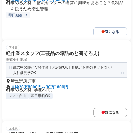
月給21万6000円～35万5000円
求める人材: * 物流センターの運営に興味があること * 食料品
を扱うため衛生管理、...
即日勤務OK
気になる
正社員
軽作業スタッフ(工芸品の箱詰めと荷ぞろえ)
株式会社郷蔵
蔵の中の静かな軽作業｜未経験OK｜和紙とお香のギフトづくり｜
入社前見学OK
埼玉県所沢市
月給26万8000円～36万1800円
求める人材: 学歴不問。
シフト自由
即日勤務OK
気になる
正社員