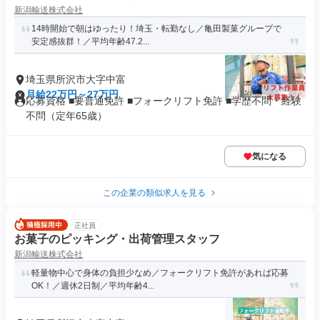
新潟輸送株式会社
14時開始で朝はゆったり！埼玉・転勤なし／亀田製菓グループで
安定感抜群！／平均年齢47.2...
埼玉県所沢市大字中富
月給22万円～27万円
応募資格 ■要普通免許 ■フォークリフト免許 ■学歴不問・経験
不問（定年65歳）
気になる
この企業の類似求人を見る
正社員
お菓子のピッキング・出荷管理スタッフ
新潟輸送株式会社
軽量物中心で身体の負担少なめ／フォークリフト免許があれば応募
OK！／週休2日制／平均年齢4...