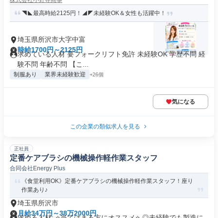
株式会社小野寺商事
◥◣最高時給2125円！◢◤未経験OK＆女性も活躍中！
埼玉県所沢市大字中富
時給1700円～2125円
求めている人材 要フォークリフト免許 未経験OK 学歴不問 経
験不問 年齢不問 【こ...
制服あり
業界未経験歓迎
+26個
気になる
この企業の類似求人を見る
正社員
定番ケアブラシの機械操作軽作業スタッフ
合同会社Energy Plus
《食堂利用OK》定番ケアブラシの機械操作軽作業スタッフ！座り
作業あり♪
埼玉県所沢市
月給34万円～38万2000円
求める人材: ⭐️当てはまる方にオススメ⭐️ ◎未経験でも製造に