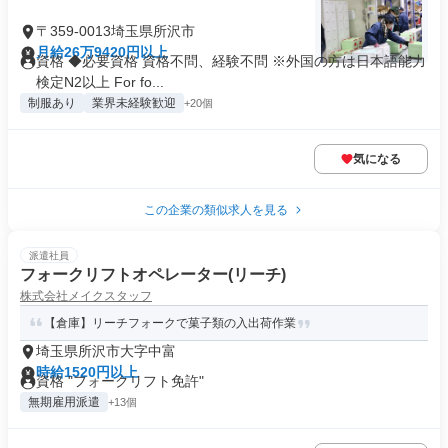
〒359-0013埼玉県所沢市
月給26万9420円以上
資格 ◆必要資格 資格不問、経験不問 ※外国の方は日本語能力
検定N2以上 For fo...
制服あり
業界未経験歓迎
+20個
気になる
この企業の類似求人を見る
派遣社員
フォークリフトオペレーター(リーチ)
株式会社メイクスタッフ
【倉庫】リーチフォークで菓子類の入出荷作業
埼玉県所沢市大字中富
時給1520円以上
資格 "フォークリフト免許"
無期雇用派遣
+13個