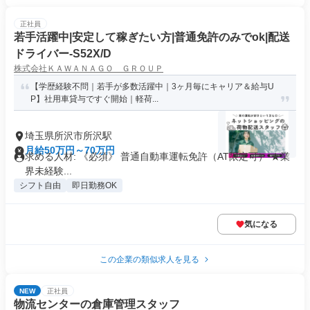
正社員
若手活躍中|安定して稼ぎたい方|普通免許のみでok|配送
ドライバー-S52X/D
株式会社ＫＡＷＡＮＡＧＯ ＧＲＯＵＰ
【学歴経験不問｜若手が多数活躍中｜3ヶ月毎にキャリア＆給与U
P】社用車貸与ですぐ開始｜軽荷...
埼玉県所沢市所沢駅
月給50万円～70万円
求める人材: 《必須》 普通自動車運転免許（AT限定可） ★業
界未経験...
シフト自由
即日勤務OK
気になる
この企業の類似求人を見る
NEW
正社員
物流センターの倉庫管理スタッフ