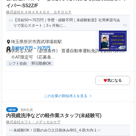
イバー-S52Z/F
株式会社ＫＡＷＡＮＡＧＯ ＧＲＯＵＰ
【月給50〜70万円｜学歴・経験不問｜未経験歓迎】社用車貸与あ
りで安心スタート｜3ヶ月毎に...
埼玉県所沢市西武球場前駅
月給50万円～70万円
求める人材: 《必須条件》 普通自動車運転免許をお持ちの方
※AT限定可 《応募条...
シフト自由
即日勤務OK
気になる
この企業の類似求人を見る
NEW
契約社員
内視鏡洗浄などの軽作業スタッフ(未経験可)
株式会社ルフト・メディカルケア
未経験OK！日勤のみ◎土日祝休み/801_4-防大内-1