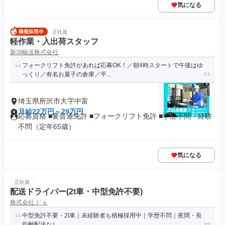
気になる
正社員
軽作業・入出荷スタッフ
新潟輸送株式会社
フォークリフト免許があれば応募OK！／朝4時スタートで午後はゆ
っくり／有名お菓子の倉庫／平...
埼玉県所沢市大字中富
月給22万円～29万円
応募資格 ■要普通免許 ■フォークリフト免許 ■学歴不問・経験
不問（定年65歳）
気になる
正社員
配送ドライバー(2t車・中型免許不要)
株式会社Ｊ’ｓ
中型免許不要・2t車｜未経験者も積極採用中｜学歴不問｜夜間・長
距離配送なし