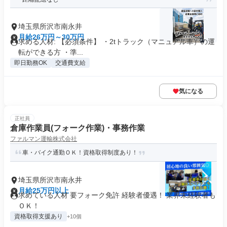
埼玉県所沢市南永井
月給26万円～30万円
求める人材: 【必須条件】 ・2tトラック（マニュアル車）の運
転ができる方 ・準...
即日勤務OK
交通費支給
気になる
正社員
倉庫作業員(フォーク作業)・事務作業
ファルマン運輸株式会社
車・バイク通勤ＯＫ！資格取得制度あり！
埼玉県所沢市南永井
月給25万円以上
求めている人材 要フォーク免許 経験者優遇！ 業界未経験者も
ＯＫ！
資格取得支援あり
+10個