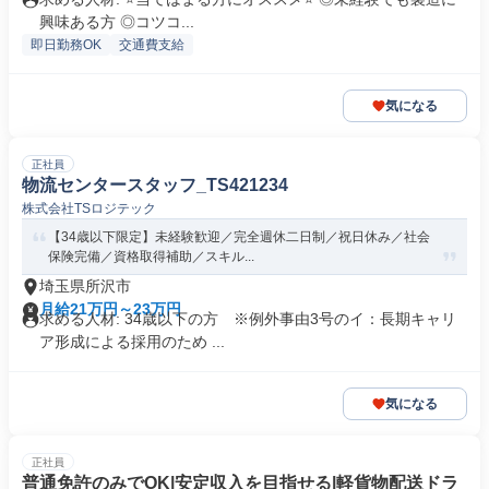
興味ある方 ◎コツコ...
即日勤務OK
交通費支給
気になる
正社員
物流センタースタッフ_TS421234
株式会社TSロジテック
【34歳以下限定】未経験歓迎／完全週休二日制／祝日休み／社会
保険完備／資格取得補助／スキル...
埼玉県所沢市
月給21万円～23万円
求める人材: 34歳以下の方 ※例外事由3号のイ：長期キャリ
ア形成による採用のため ...
気になる
正社員
普通免許のみでOK|安定収入を目指せる|軽貨物配送ドラ