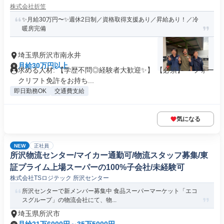
株式会社折笠
✨月給30万円〜✨週休2日制／資格取得支援あり／昇給あり！／冷
暖房完備
埼玉県所沢市南永井
月給30万円以上
求める人材: 【学歴不問◎経験者大歓迎✨】 【必須】 ・フォー
クリフト免許をお持ち...
即日勤務OK
交通費支給
気になる
NEW
正社員
所沢物流センター/マイカー通勤可/物流スタッフ募集/東
証プライム上場スーパーの100%子会社/未経験可
株式会社TSロジテック 所沢センター
所沢センターで新メンバー募集中 食品スーパーマーケット「エコ
スグループ」の物流会社にて、物...
埼玉県所沢市