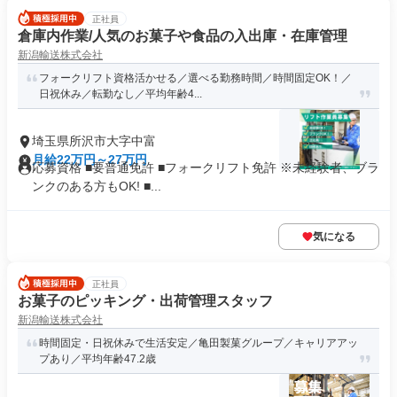
正社員
倉庫内作業/人気のお菓子や食品の入出庫・在庫管理
新潟輸送株式会社
フォークリフト資格活かせる／選べる勤務時間／時間固定OK！／
日祝休み／転勤なし／平均年齢4...
埼玉県所沢市大字中富
月給22万円～27万円
応募資格 ■要普通免許 ■フォークリフト免許 ※未経験者、ブラ
ンクのある方もOK! ■...
気になる
正社員
お菓子のピッキング・出荷管理スタッフ
新潟輸送株式会社
時間固定・日祝休みで生活安定／亀田製菓グループ／キャリアアッ
プあり／平均年齢47.2歳