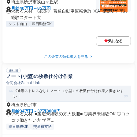
埼玉県所沢市狭山ヶ丘駅
月給40万円～85万円
求める人材: 《必須》 普通自動車運転免許 ※AT限定OK 《未
経験スタート大...
シフト自由
即日勤務OK
気になる
この企業の類似求人を見る
正社員
ノート(小型)の枚数仕分け作業
合同会社Global Link
《通勤ストレスなし》ノート（小型）の枚数仕分け作業／働きやす
い！
埼玉県所沢市
月給34万円～37万8000円
求める人材: ■製造未経験の方大歓迎■ ◎業界未経験OK ◎コツ
コツ働きたい方 学歴...
即日勤務OK
交通費支給