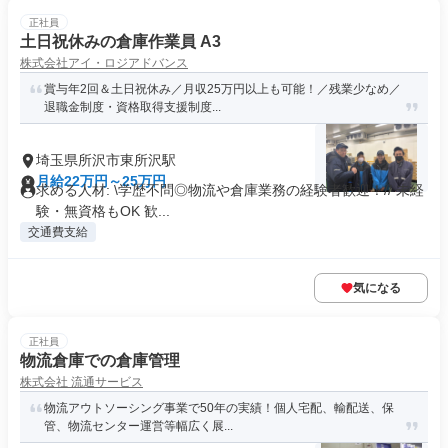
正社員
土日祝休みの倉庫作業員 A3
株式会社アイ・ロジアドバンス
賞与年2回＆土日祝休み／月収25万円以上も可能！／残業少なめ／
退職金制度・資格取得支援制度...
埼玉県所沢市東所沢駅
月給22万円～25万円
求める人材: \学歴不問◎物流や倉庫業務の経験者歓迎！// 未経
験・無資格もOK 歓...
交通費支給
気になる
正社員
物流倉庫での倉庫管理
株式会社 流通サービス
物流アウトソーシング事業で50年の実績！個人宅配、輸配送、保
管、物流センター運営等幅広く展...