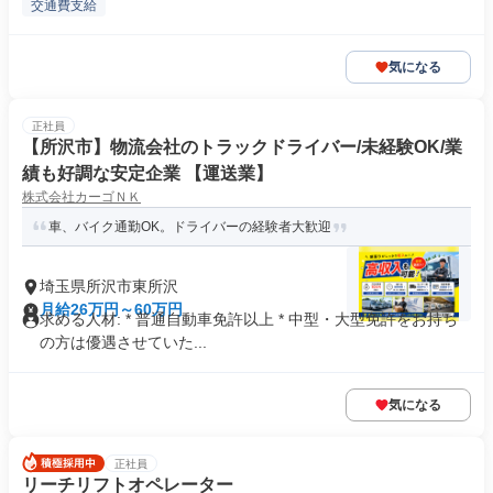
交通費支給
気になる
正社員
【所沢市】物流会社のトラックドライバー/未経験OK/業
績も好調な安定企業 【運送業】
株式会社カーゴＮＫ
車、バイク通勤OK。ドライバーの経験者大歓迎
埼玉県所沢市東所沢
月給26万円～60万円
求める人材: * 普通自動車免許以上 * 中型・大型免許をお持ち
の方は優遇させていた...
気になる
正社員
リーチリフトオペレーター