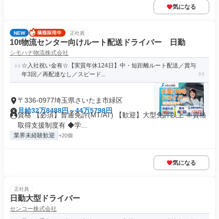
気になる
NEW
正社員
10t物流センター向けルート配送ドライバー 日勤
シモハナ物流株式会社
☆入社祝い金有☆【実質年休124日】中・短距離ルート配送／賞与
年3回／再配達なし／スピード...
〒336-0977埼玉県さいたま市緑区
月給32万8488円～44万5798円
資格 【必須】普通免許(MT/AT) 【歓迎】大型免許以上 ※資格
取得支援制度有 ◆学...
業界未経験歓迎
+20個
気になる
正社員
日勤大型ドライバー
センコー株式会社