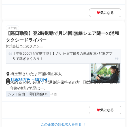
気になる
正社員
【隔日勤務】翌2時退勤で月14回!無線シェア随一の浦和
タクシードライバー
株式会社つばめタクシー
【年収600万も実現可能！】さいたま市最多の無線配車×配車アプ
リで稼ぎまくろう！
埼玉県さいたま市浦和区本太
月給25万円～60万円
求める人材: 必須：普通免許保持者の方 【歓迎要件】 ・経験/
年齢/性別/学歴は一...
シフト自由
即日勤務OK
+1個
気になる
この企業の類似求人を見る