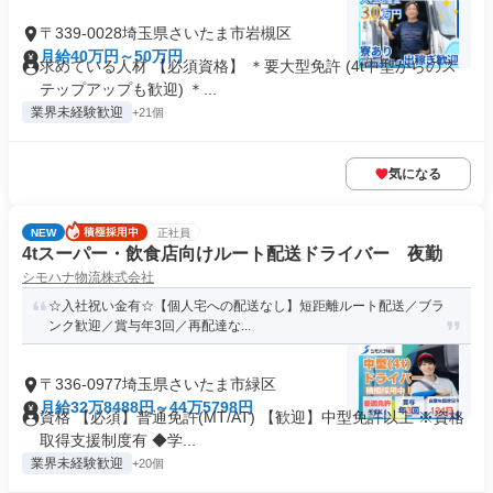
〒339-0028埼玉県さいたま市岩槻区
月給40万円～50万円
求めている人材 【必須資格】 ＊要大型免許 (4t中型からのス
テップアップも歓迎) ＊...
業界未経験歓迎
+21個
気になる
NEW
正社員
4tスーパー・飲食店向けルート配送ドライバー 夜勤
シモハナ物流株式会社
☆入社祝い金有☆【個人宅への配送なし】短距離ルート配送／ブラ
ンク歓迎／賞与年3回／再配達な...
〒336-0977埼玉県さいたま市緑区
月給32万8488円～44万5798円
資格 【必須】普通免許(MT/AT) 【歓迎】中型免許以上 ※資格
取得支援制度有 ◆学...
業界未経験歓迎
+20個