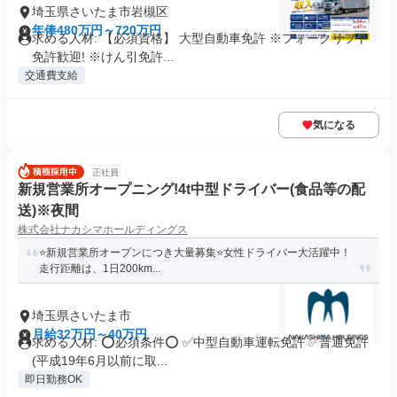
埼玉県さいたま市岩槻区
年俸480万円～720万円
求める人材: 【必須資格】 大型自動車免許 ※フォークリフト
免許歓迎! ※けん引免許...
交通費支給
気になる
正社員
新規営業所オープニング!4t中型ドライバー(食品等の配
送)※夜間
株式会社ナカシマホールディングス
⭐️新規営業所オープンにつき大量募集⭐️女性ドライバー大活躍中！
走行距離は、1日200km...
埼玉県さいたま市
月給32万円～40万円
求める人材: ⭕必須条件⭕ ✅中型自動車運転免許 ✅普通免許
(平成19年6月以前に取...
即日勤務OK