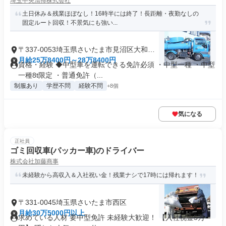
埼玉中央清掃株式会社
土日休み＆残業ほぼなし！16時半には終了！長距離・夜勤なしの
固定ルート回収！不景気にも強い...
〒337-0053埼玉県さいたま市見沼区大和田
町
月給25万8400円～28万8400円
資格・経験 ◆中型車を運転できる免許必須 ・中型一種 ・中型
一種8t限定 ・普通免許（...
制服あり
学歴不問
経験不問
+8個
気になる
正社員
ゴミ回収車(パッカー車)のドライバー
株式会社加藤商事
未経験から高収入＆入社祝い金！残業ナシで17時には帰れます！
〒331-0045埼玉県さいたま市西区
月給30万5000円以上
求めている人材 要中型免許 未経験大歓迎！ 【入社祝金5万