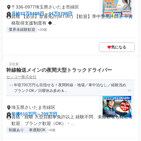
〒336-0977埼玉県さいたま市緑区
月給32万8488円～44万5798円
資格 【必須】普通免許(MT/AT) 【歓迎】準中型免許以上 ※資
格取得支援制度有 ◆...
業界未経験歓迎
+20個
気になる
正社員
幹線輸送メインの夜間大型トラックドライバー
センコー株式会社
年収700万円も目指せる！夜間幹線・地場／車中泊なし／経験浅め
ブランクOK／日曜休み多め＆...
埼玉県さいたま市緑区
年俸510万円～709万円
資格・経験 大型自動車免許以上 経験不問、未経験者も経験者
歓迎、ブランク歓迎（OK）・...
制服あり
車通勤OK
+6個