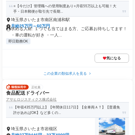
⭐️【今だけ】管理職への登用制度あり⭐️月収55万以上も可能！大
手・日本郵便が取引先で長期...
埼玉県さいたま市南区南浦和駅
月給25万円～60万円
求める人材: １つでも当てはまる方、ご応募お待ちしてます！
・車の運転が好き ・一人...
即日勤務OK
気になる
この企業の類似求人を見る
正社員
食品配送ドライバー
アサヒロジスティクス株式会社
【年収435万円以上】【年間休日117日】【全車両ＡＴ】【普通免
許があればOK】など多くの...
埼玉県さいたま市岩槻区