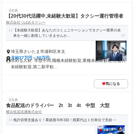
正社員
【20代30代活躍中,未経験大歓迎】タクシー運行管理者
株式会社つばめタクシー
【未経験大歓迎】あなたのコミュニケーションでタクシー業界の未
来を一緒に創造していきませんか...
埼玉県さいたま市浦和区本太
月給27万円～50万円
求める人材: 学歴不問,職種未経験歓迎,業種未経験歓迎,社会人
未経験歓迎,第二新卒歓...
気になる
正社員
食品配送のドライバー 2t 3t 4t 中型 大型
横浜低温流通株式会社
免許切替支援あり！業績賞与年3回！残業代は１分単位で支給