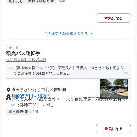
制服あり
業界未経験歓迎
+24個
気になる
この企業の類似求人を見る
正社員
観光バス運転手
大和観光自動車株式会社
【基本給大幅アップで更に安定収入】高収入・ゆとりのある働き方
で実績多数！週4勤務や土日休み...
埼玉県さいたま市北区吉野町
月給35万円～50万円
求める人材: ＜必須要件＞ ・大型自動車第二種免許をお持ちの
方（経験不問） ＜歓...
即日勤務OK
+1個
気になる