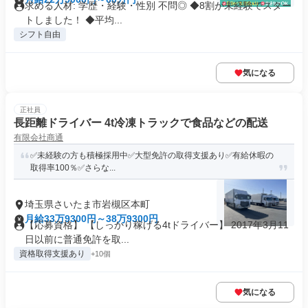
求める人材: 学歴・経験・性別 不問◎ ◆8割が未経験でスター
トしました！ ◆平均...
シフト自由
気になる
正社員
長距離ドライバー 4t冷凍トラックで食品などの配送
有限会社商通
✅️未経験の方も積極採用中✅️大型免許の取得支援あり✅️有給休暇の
取得率100％✅️さらな...
埼玉県さいたま市岩槻区本町
月給33万9300円～38万9300円
【応募資格】 【しっかり稼げる4tドライバー】 2017年3月11
日以前に普通免許を取...
資格取得支援あり
+10個
気になる