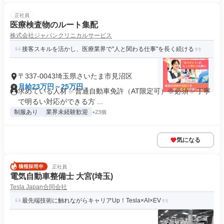
正社員
医療検査物のルート集配
株式会社ジャパンクリニカルサービス
接客スキルを活かし、医療業界で"人と関わる仕事"を長く続ける
〒337-0043埼玉県さいたま市見沼区
月給23万円～25万円
求めている人材 ✅普通自動車免許（AT限定可）※必須 ✅丁寧
で明るい対応ができる方 ...
制服あり
業界未経験歓迎
+23個
気になる
正社員
電気自動車整備士 大宮(埼玉)
Tesla Japan合同会社
最先端技術に触れながらキャリアUp！Tesla×AI×EV