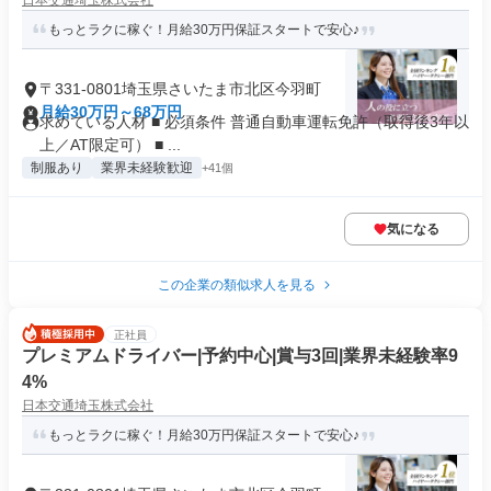
日本交通埼玉株式会社
もっとラクに稼ぐ！月給30万円保証スタートで安心♪
〒331-0801埼玉県さいたま市北区今羽町
月給30万円～68万円
求めている人材 ■ 必須条件 普通自動車運転免許（取得後3年以
上／AT限定可） ■ ...
制服あり
業界未経験歓迎
+41個
気になる
この企業の類似求人を見る
正社員
プレミアムドライバー|予約中心|賞与3回|業界未経験率9
4%
日本交通埼玉株式会社
もっとラクに稼ぐ！月給30万円保証スタートで安心♪