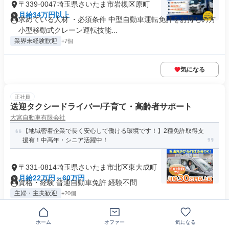
〒339-0047埼玉県さいたま市岩槻区原町
月給34万円以上
求めている人材 ・必須条件 中型自動車運転免許をお持ちの方
小型移動式クレーン運転技能...
業界未経験歓迎
+7個
気になる
正社員
送迎タクシードライバー/子育て・高齢者サポート
大宮自動車有限会社
【地域密着企業で長く安心して働ける環境です！】2種免許取得支
援有！中高年・シニア活躍中！
〒331-0814埼玉県さいたま市北区東大成町
月給22万円～60万円
資格・経験 普通自動車免許 経験不問
主婦・主夫歓迎
+20個
気になる
ホーム
オファー
気になる