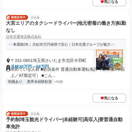
気になる
正社員
大宮エリアのタクシードライバー|地元密着の働き方|転勤
なし
日本交通埼玉株式会社
車通勤OK｜月給30万円保障で安心｜日本交通グループが魅力
〒331-0801埼玉県さいたま市北区今羽町
月給30万円～68万円
求めている人材 ■必須条件 普通自動車運転免許（取得後3年以
上／AT限定可） ■こん...
制服あり
業界未経験歓迎
+42個
気になる
正社員
予約制埼玉観光ドライバー|未経験可|高収入|要普通自動
車免許