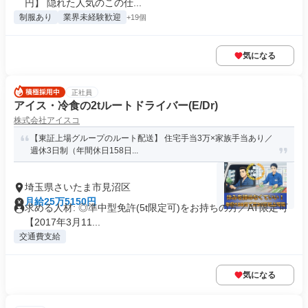
円】 隠れた人気のこの仕...
制服あり
業界未経験歓迎
+19個
気になる
正社員
アイス・冷食の2tルートドライバー(E/Dr)
株式会社アイスコ
【東証上場グループのルート配送】 住宅手当3万×家族手当あり／
週休3日制（年間休日158日...
埼玉県さいたま市見沼区
月給25万5150円
求める人材: ◎準中型免許(5t限定可)をお持ちの方／AT限定可
【2017年3月11...
交通費支給
気になる