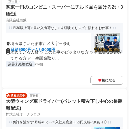
正社員
関東一円のコンビニ・スーパーにチルド品を届ける2t・3
t配送
有限会社白鍬
月30以上可✨重い入出荷なし✨未経験でもスグに慣れるお仕事！
埼玉県さいたま市西区大字三条町
日給9000円～1万8000円
求めている人材 ✨ この仕事がピッタリな方 ✨ ✅誠実な対応が
できる方 ✅一生懸命取り...
業界未経験歓迎
+14個
気になる
正社員
大型ウィング車ドライバー(パレット積み下し中心の長距
離配送)
株式会社オークラロジ
免許を活かす❗月給40万～✨入社支度金30万円支給✅寮あり◎