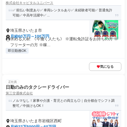
株式会社キャピタルユニバース
✅ 前払い制度あり✅ 車両レンタルあり✅ 未経験者可能✅ 普通免許
可能✅ 中高年活躍中✅ ...
埼玉県さいたま市
月給60万円～100万円
求める人材: 《今働く人たち》 ※運転免許証をお持ちの方 ※
フリーターの方 ※稼...
即日勤務OK
気になる
正社員
日勤のみのタクシードライバー
第三交通株式会社
ノルマなし！家事や介護・育児との両立も◎｜自分都合でシフト調
整可／中抜けもOK！
埼玉県さいたま市岩槻区西町
月給22万5000円～60万円