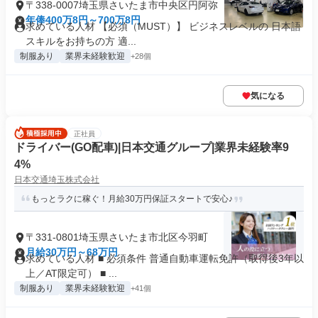
〒338-0007埼玉県さいたま市中央区円阿弥
年俸400万8円～700万8円
求めている人材 【必須（MUST）】 ビジネスレベルの 日本語
スキルをお持ちの方 適...
制服あり
業界未経験歓迎
+28個
気になる
正社員
ドライバー(GO配車)|日本交通グループ|業界未経験率9
4%
日本交通埼玉株式会社
もっとラクに稼ぐ！月給30万円保証スタートで安心♪
〒331-0801埼玉県さいたま市北区今羽町
月給30万円～68万円
求めている人材 ■ 必須条件 普通自動車運転免許（取得後3年以
上／AT限定可） ■ ...
制服あり
業界未経験歓迎
+41個