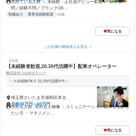
求めている人材 ＼ 未経験・正社員デビュー歓迎 ／ ◎学歴不
問／経験不問／ブランクOK...
制服あり
業界未経験歓迎
+25個
気になる
この企業の類似求人を見る
正社員
【未経験者歓迎,20,30代活躍中】配車オペレーター
株式会社つばめタクシー
※未経験OK※ 20,30代活躍中!!!
埼玉県さいたま市浦和区本太
月給26万円～60万円
求める人材: 求める人物像 ・コミュニケーション能力を生かし
たい方 ・マネジメン...
気になる