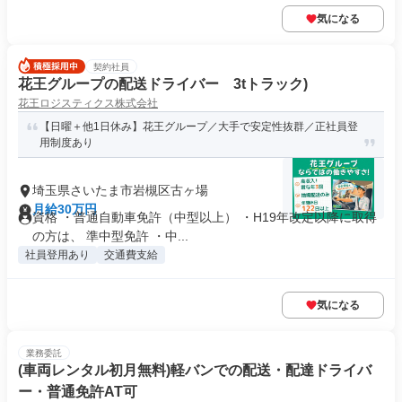
気になる
契約社員
花王グループの配送ドライバー 3tトラック)
花王ロジスティクス株式会社
【日曜＋他1日休み】花王グループ／大手で安定性抜群／正社員登
用制度あり
埼玉県さいたま市岩槻区古ヶ場
月給30万円
資格 ・普通自動車免許（中型以上） ・H19年改定以降に取得
の方は、 準中型免許 ・中...
社員登用あり
交通費支給
気になる
業務委託
(車両レンタル初月無料)軽バンでの配送・配達ドライバ
ー・普通免許AT可