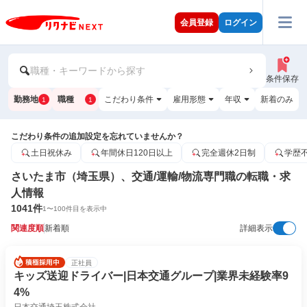
会員登録
ログイン
職種・キーワードから探す
条件保存
勤務地
職種
こだわり条件
雇用形態
年収
新着のみ
1
1
こだわり条件の追加設定を忘れていませんか？
土日祝休み
年間休日120日以上
完全週休2日制
学歴
さいたま市（埼玉県）、交通/運輸/物流専門職の転職・求
人情報
1041
件
1
〜
100
件目を表示中
関連度順
新着順
詳細表示
正社員
キッズ送迎ドライバー|日本交通グループ|業界未経験率9
4%