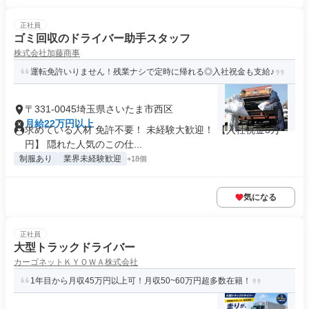
正社員
ゴミ回収のドライバー助手スタッフ
株式会社加藤商事
運転免許いりません！残業ナシで定時に帰れる◎入社祝金も支給♪
〒331-0045埼玉県さいたま市西区
月給22万円以上
求めている人材 免許不要！ 未経験大歓迎！ 【入社祝金5万
円】 隠れた人気のこの仕...
制服あり
業界未経験歓迎
+18個
気になる
正社員
大型トラックドライバー
カーゴネットＫＹＯＷＡ株式会社
1年目から月収45万円以上可！月収50~60万円超多数在籍！