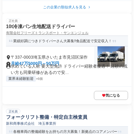
この企業の類似求人を見る
正社員
10t冷凍パン生地配送ドライバー
有限会社フリーズトランスポート・サンエンジェル
業績好調につきドライバーさん大募集!!食品配送で安定収入！
〒337-0003埼玉県さいたま市見沼区深作
月給47万5000円～50万円
求めている人材 要大型免許 ドライバー経験者優遇！ 経験の浅
い方も同乗研修があるので安...
業界未経験歓迎
+6個
気になる
正社員
フォークリフト整備・特定自主検査員
新和商事株式会社 埼玉事業所
各種車両の整備経験をお持ちの方大募集！新拠点のコアメンバー