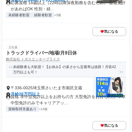
月給27万9446円～33万4000円
応募資格 18歳以上（22時以降深夜勤務を含むため） 普通免許
があればOK 性別・経...
未経験者歓迎
経験者歓迎
+3個
気になる
正社員
トラックドライバー/地場/月9日休
株式会社 トポスエンタープライズ
未経験者も大歓迎！【お休み】の多さから定着率は抜群！月収42
万円以上も可！
〒336-0025埼玉県さいたま市南区文蔵
月給26万円以上
資格 準中型免許以上をお持ちの方 大型免許をお持ちの方 ※準
中型免許のみでキャリアアッ...
資格取得支援あり
+14個
気になる