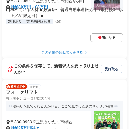
〒331-0801埼玉県さいたま市北区今羽町
月給30万円～68万円
求めている人材 ■ 必須条件 普通自動車運転免許（取得後3年以
上／AT限定可） ■ ...
制服あり
業界未経験歓迎
+42個
気になる
この企業の類似求人を見る
この条件を保存して、新着求人を受け取りませ
受け取る
んか？
正社員
フォークリフト
埼玉南センコーロジ株式会社
頑張りを見てくれる人がいる。ここで見つけた次のキャリア/浦和
〒336-0963埼玉県さいたま市緑区
月給25万円以上