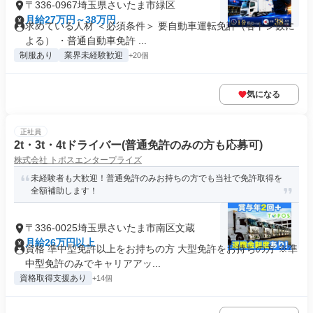
〒336-0967埼玉県さいたま市緑区
月給27万円～38万円
求めている人材 ＜必須条件＞ 要自動車運転免許（各トン数に
よる） ・普通自動車免許 ...
制服あり
業界未経験歓迎
+20個
気になる
正社員
2t・3t・4tドライバー(普通免許のみの方も応募可)
株式会社 トポスエンタープライズ
未経験者も大歓迎！普通免許のみお持ちの方でも当社で免許取得を
全額補助します！
〒336-0025埼玉県さいたま市南区文蔵
月給26万円以上
資格 準中型免許以上をお持ちの方 大型免許をお持ちの方 ※準
中型免許のみでキャリアアッ...
資格取得支援あり
+14個