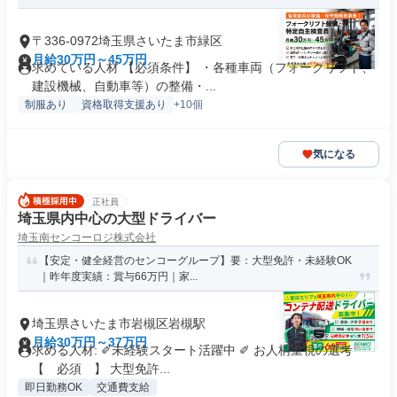
〒336-0972埼玉県さいたま市緑区
月給30万円～45万円
求めている人材 【必須条件】 ・各種車両（フォークリフト、
建設機械、自動車等）の整備・...
制服あり
資格取得支援あり
+10個
気になる
正社員
埼玉県内中心の大型ドライバー
埼玉南センコーロジ株式会社
【安定・健全経営のセンコーグループ】要：大型免許・未経験OK
｜昨年度実績：賞与66万円｜家...
埼玉県さいたま市岩槻区岩槻駅
月給30万円～37万円
求める人材: ✐未経験スタート活躍中 ✐ お人柄重視の選考
【 必須 】 大型免許...
即日勤務OK
交通費支給