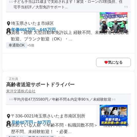
子ども手当は21歳まで支給されます！家賃・ローンの3割負担、住
宅手当好評／大型免許サポート...
埼玉県さいたま市緑区
年俸466万円～645万円
資格・経験 大型自動車免許以上 経験不問、未経験者も経験者
歓迎、ブランク歓迎（OK）・...
車通勤OK
+5個
気になる
正社員
高齢者送迎サポートドライバー
東洋交通株式会社
平均月収47万5580円／年齢不問＆内定率90％／未経験歓迎
〒336-0021埼玉県さいたま市南区別所
月給40万円～80万円
求めている人材 ＜年齢不問・転職回数不問＞ ・性別不問、学
歴不問、未経験歓迎！ ・必要...