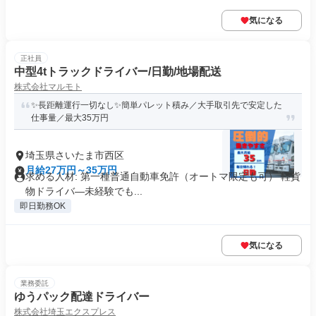
気になる
正社員
中型4tトラックドライバー/日勤/地場配送
株式会社マルモト
✨長距離運行一切なし✨簡単パレット積み／大手取引先で安定した
仕事量／最大35万円
埼玉県さいたま市西区
月給27万円～35万円
求める人材: 第一種普通自動車免許（オートマ限定も可） 軽貨
物ドライバ―未経験でも...
即日勤務OK
気になる
業務委託
ゆうパック配達ドライバー
株式会社埼玉エクスプレス