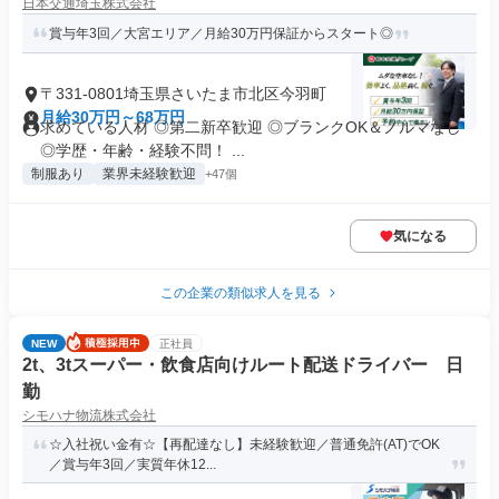
日本交通埼玉株式会社
賞与年3回／大宮エリア／月給30万円保証からスタート◎
〒331-0801埼玉県さいたま市北区今羽町
月給30万円～68万円
求めている人材 ◎第二新卒歓迎 ◎ブランクOK＆ノルマなし
◎学歴・年齢・経験不問！ ...
制服あり
業界未経験歓迎
+47個
気になる
この企業の類似求人を見る
NEW
正社員
2t、3tスーパー・飲食店向けルート配送ドライバー 日
勤
シモハナ物流株式会社
☆入社祝い金有☆【再配達なし】未経験歓迎／普通免許(AT)でOK
／賞与年3回／実質年休12...