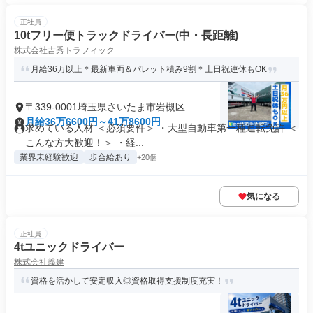
正社員
10tフリー便トラックドライバー(中・長距離)
株式会社吉秀トラフィック
月給36万以上＊最新車両＆パレット積み9割＊土日祝連休もOK
〒339-0001埼玉県さいたま市岩槻区
月給36万6600円～41万8600円
求めている人材 ＜必須要件＞ ・大型自動車第一種運転免許 ＜
こんな方大歓迎！＞ ・経...
業界未経験歓迎
歩合給あり
+20個
気になる
正社員
4tユニックドライバー
株式会社義建
資格を活かして安定収入◎資格取得支援制度充実！