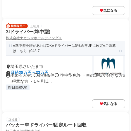
気になる
正社員
3tドライバー(準中型)
株式会社ナカシマホールディングス
⭐️準中型免許があればOK⭐️ドライバーは5%給与UPに改定⭐️ご応募
はこちら（048-7...
埼玉県さいたま市
月給28万円～33万円
求める人材: ⭕必須条件⭕ 準中型免許 ・車の運転が好きな方o
r得意な方 ・1ヶ月以...
即日勤務OK
気になる
正社員
パッカー車ドライバー/固定ルート回収