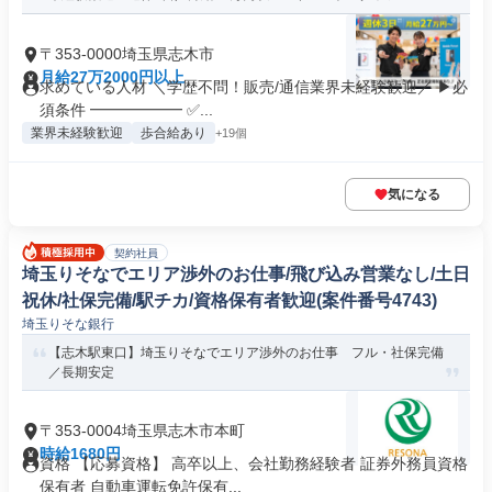
〒353-0000埼玉県志木市
月給27万2000円以上
求めている人材 ＼学歴不問！販売/通信業界未経験歓迎／ ▶必
須条件 ━━━━━━ ✅...
業界未経験歓迎
歩合給あり
+19個
気になる
契約社員
埼玉りそなでエリア渉外のお仕事/飛び込み営業なし/土日
祝休/社保完備/駅チカ/資格保有者歓迎(案件番号4743)
埼玉りそな銀行
【志木駅東口】埼玉りそなでエリア渉外のお仕事 フル・社保完備
／長期安定
〒353-0004埼玉県志木市本町
時給1680円
資格 【応募資格】 高卒以上、会社勤務経験者 証券外務員資格
保有者 自動車運転免許保有...