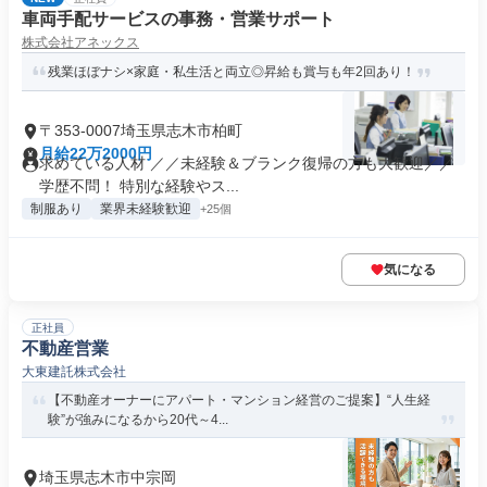
車両手配サービスの事務・営業サポート
株式会社アネックス
残業ほぼナシ×家庭・私生活と両立◎昇給も賞与も年2回あり！
〒353-0007埼玉県志木市柏町
月給22万2000円
求めている人材 ／／未経験＆ブランク復帰の方も大歓迎／／
学歴不問！ 特別な経験やス...
制服あり
業界未経験歓迎
+25個
気になる
正社員
不動産営業
大東建託株式会社
【不動産オーナーにアパート・マンション経営のご提案】“人生経
験”が強みになるから20代～4...
埼玉県志木市中宗岡