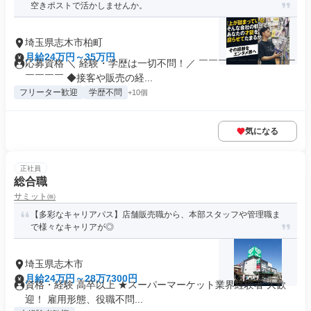
空きポストで活かしませんか。
埼玉県志木市柏町
月給24万円～35万円
応募資格 ＼ 経験・学歴は一切不問！／ ￣￣￣￣￣￣￣￣￣￣
￣￣￣￣ ◆接客や販売の経...
フリーター歓迎
学歴不問
+10個
気になる
正社員
総合職
サミット㈱
【多彩なキャリアパス】店舗販売職から、本部スタッフや管理職ま
で様々なキャリアが◎
埼玉県志木市
月給24万円～28万7300円
資格・経験 高卒以上 ★スーパーマーケット業界経験者 大歓
迎！ 雇用形態、役職不問...