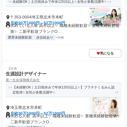
未経験OK｜土日祝休みで年休120日以上✨女性が多数活躍中✨
〒353-0004埼玉県志木市本町
月給30万1000円～52万1000円
求めている人材 高卒以上✨ 職種未経験歓迎✨ 業種未経験歓迎
第✨ 二新卒歓迎ブランクO...
業界未経験歓迎
歩合給あり
+15個
気になる
正社員
生涯設計デザイナー
第一生命保険株式会社
【未経験OK｜土日祝休みで年休120日以上✨】プラチナくるみん認
定取得✨女性が多数活躍中✨
埼玉県志木市本町
月給30万1000円～52万1000円
求める人材: 高卒以上✨ 職種未経験歓迎✨ 業種未経験歓迎第✨
二新卒歓迎ブランクO...