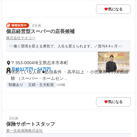
気になる
正社員
個店経営型スーパーの店長候補
株式会社ヤオコー
働く環境を変える勇気で、人生も変えられます。／賞与4.4ヶ月
〒353-0004埼玉県志木市本町
月給31万円～54万円
求めている人材 ■必須条件 ・高卒以上 ・小売業界での実務経
験 （スーパー・ホームセン...
制服あり
主婦・主夫歓迎
+24個
気になる
正社員
保険サポートスタッフ
第一生命保険株式会社