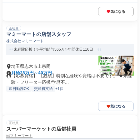
気になる
正社員
マミーマートの店舗スタッフ
株式会社マミーマート
未経験応援！✨平均給与565万✨年間休日116日！
埼玉県志木市上宗岡
月給28万円～40万円
【応募資格】 【必須】特別な経験や資格は不要です。 ★未経
験・フリーター応援/学歴不...
即日勤務OK
交通費支給
+1個
気になる
正社員
スーパーマーケットの店舗社員
㈱マミーマート