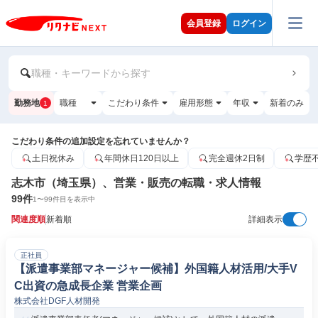
会員登録
ログイン
職種・キーワードから探す
勤務地
職種
こだわり条件
雇用形態
年収
新着のみ
1
こだわり条件の追加設定を忘れていませんか？
土日祝休み
年間休日120日以上
完全週休2日制
学歴
志木市（埼玉県）、営業・販売の転職・求人情報
99
件
1
〜
99
件目を表示中
関連度順
新着順
詳細表示
正社員
【派遣事業部マネージャー候補】外国籍人材活用/大手V
C出資の急成長企業 営業企画
株式会社DGF人材開発