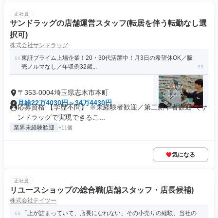
正社員
サンドラッグの店舗運営スタッフ(転居を伴う転勤なし選
択可)
株式会社サンドラッグ
東証プライム上場企業！20・30代活躍中！月3日の希望休OK／販
売ノルマなし／年収例32歳...
〒353-0004埼玉県志木市本町
月給22万4030円～34万4430円
応募資格 【学歴不問】 ※未経験者歓迎／第二新卒者歓迎 ＼サ
ンドラッグで実現できるこ...
業界未経験歓迎
+11個
気になる
正社員
リユースショップの総合職(店舗スタッフ・店長候補)
株式会社テイツー
「上が詰まっていて、店長になれない」その小売りの経験、当社の