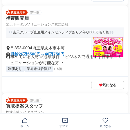
正社員
携帯販売員
楽天トータルソリューションズ株式会社
楽天グループ直雇用／インセンティブあり／年収600万も可能
〒353-0004埼玉県志木市本町
月給26万5500円～40万750円
求めている人材 ✅必須条件 ・ビジネスで通用する日本語コミ
ュニケーションが可能な方 ・...
制服あり
業界未経験歓迎
+18個
気になる
正社員
買取提案スタッフ
株式会社ケイタスプラン
最後の一押しを担う！成果は全て収入へ！年収2000万円超えも
ホーム
オファー
気になる