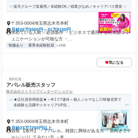
楽天グループ直雇用／未経験OK／残業少なめ／キャリアパス豊富
〒353-0004埼玉県志木市本町
月給26万5500円～31万9150円
求めている人材 ✅必須条件 ・ビジネスで通用する日本語コミ
ュニケーションが可能な方 ・...
制服あり
業界未経験歓迎
+18個
気になる
契約社員
アパレル販売スタッフ
株式会社ストライプインターナショナル
★正社員登用前提★＜年1で7連休＞個人ノルマなし◎研修充実で
未経験も活躍中☆キャリアUP目...
〒353-0004埼玉県志木市本町
月給23万7250円以上
資格 【条件】 ・アパレル、雑貨に興味がある方 ・前向きでチ
ャレンジしてみたい方 ・未...