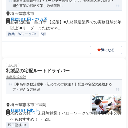
派遣事業部責任者(マネージャー候補)として、外国籍人材の派遣・
紹介事業の戦略立案、数値管理...
埼玉県志木市
月給53万円～77万円
必要な経験・能力等 【必須】■人材派遣業界での実務経験(3年
以上)■リーダーまたはマネ...
副業・WワークOK
+5個
気になる
正社員
乳製品の宅配ルートドライバー
布亀株式会社
【中高年多数活躍中・初めての方歓迎！】配達や宅配の経験ある
方・好きな方歓迎
埼玉県志木市下宗岡
月給25万円以上
求める人材: ・ 未経験歓迎！ハローワークでお仕事探し中の方
へもおすすめ！ ・ 20...
即日勤務OK