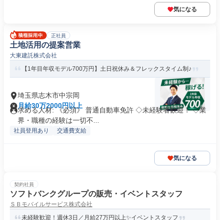
気になる
正社員
土地活用の提案営業
大東建託株式会社
【1年目年収モデル700万円】土日祝休み＆フレックスタイム制♪
埼玉県志木市中宗岡
月給30万2000円以上
求める人材: 《必須》 普通自動車免許 ◇未経験者歓迎！ ◇業
界・職種の経験は一切不...
社員登用あり
交通費支給
気になる
契約社員
ソフトバンクグループの販売・イベントスタッフ
ＳＢモバイルサービス株式会社
未経験歓迎！週休3日／月給27万円以上✨イベントスタッフ