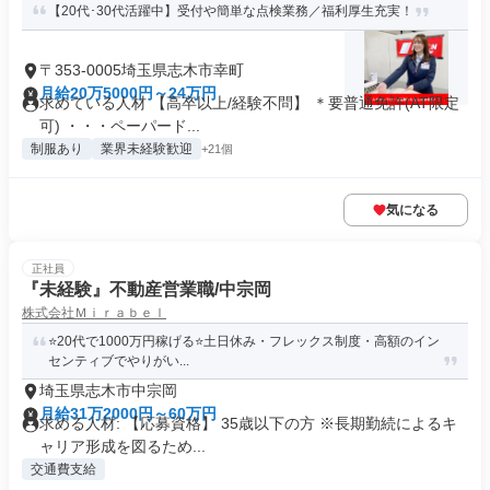
【20代･30代活躍中】受付や簡単な点検業務／福利厚生充実！
〒353-0005埼玉県志木市幸町
月給20万5000円～24万円
求めている人材 【高卒以上/経験不問】 ＊要普通免許(AT限定
可) ・・・ペーパード...
制服あり
業界未経験歓迎
+21個
気になる
正社員
『未経験』不動産営業職/中宗岡
株式会社Ｍｉｒａｂｅｌ
⭐️20代で1000万円稼げる⭐️土日休み・フレックス制度・高額のイン
センティブでやりがい...
埼玉県志木市中宗岡
月給31万2000円～60万円
求める人材: 【応募資格】 35歳以下の方 ※長期勤続によるキ
ャリア形成を図るため...
交通費支給