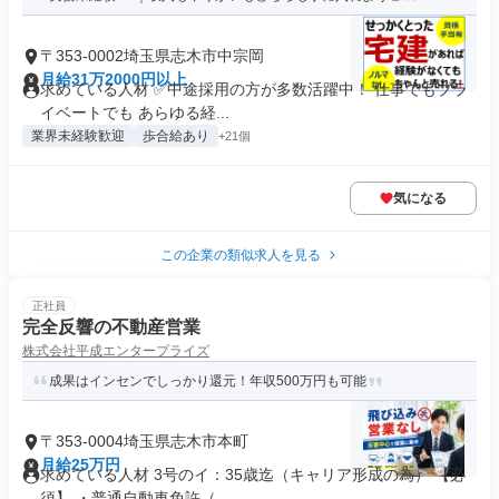
〒353-0002埼玉県志木市中宗岡
月給31万2000円以上
求めている人材 ✅中途採用の方が多数活躍中！ 仕事でもプラ
イベートでも あらゆる経...
業界未経験歓迎
歩合給あり
+21個
気になる
この企業の類似求人を見る
正社員
完全反響の不動産営業
株式会社平成エンタープライズ
成果はインセンでしっかり還元！年収500万円も可能
〒353-0004埼玉県志木市本町
月給25万円
求めている人材 3号のイ：35歳迄（キャリア形成の為） 【必
須】 ・普通自動車免許（...