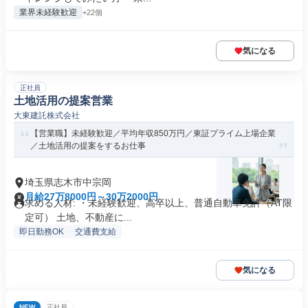
業界未経験歓迎
+22個
気になる
正社員
土地活用の提案営業
大東建託株式会社
【営業職】未経験歓迎／平均年収850万円／東証プライム上場企業
／土地活用の提案をするお仕事
埼玉県志木市中宗岡
月給27万8000円～30万2000円
求める人材: ・未経験歓迎、高卒以上、普通自動車免許（AT限
定可） 土地、不動産に...
即日勤務OK
交通費支給
気になる
NEW
正社員