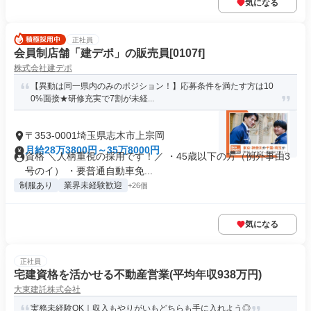
気になる
正社員
会員制店舗「建デポ」の販売員[0107f]
株式会社建デポ
【異動は同一県内のみのポジション！】応募条件を満たす方は10
0%面接★研修充実で7割が未経...
〒353-0001埼玉県志木市上宗岡
月給28万3800円～35万8000円
資格 ＼人柄重視の採用です！／ ・45歳以下の方（例外事由3
号のイ） ・要普通自動車免...
制服あり
業界未経験歓迎
+26個
気になる
正社員
宅建資格を活かせる不動産営業(平均年収938万円)
大東建託株式会社
実務未経験OK｜収入もやりがいもどちらも手に入れよう◎