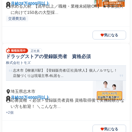
月給28万4000円以上
求める人材: 【高卒以上／職種・業種未経験OK】 ★事業拡大
に向けて150名の大型採...
交通費支給
気になる
正社員
ドラッグストアの登録販売者 資格必須
株式会社トモズ
志木市【柳瀬川駅】【登録販売者/正社員/求人】個人ノルマなし！
店舗づくりは現場主導♪転居を...
埼玉県志木市
月給20万4000円以上
応募資格 ＜必須＞登録販売者資格 資格取得後で実務経験がな
い方も歓迎！ ＼こんな方...
+2個
気になる