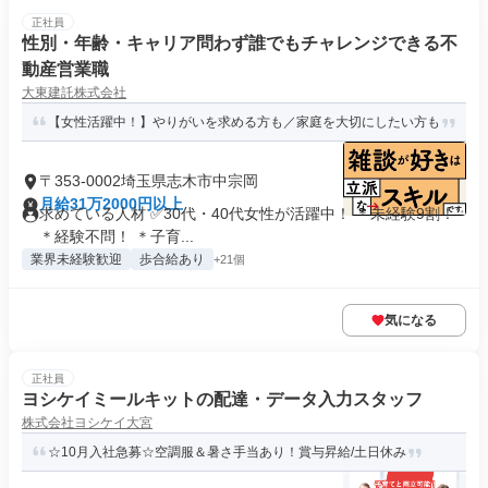
正社員
性別・年齢・キャリア問わず誰でもチャレンジできる不
動産営業職
大東建託株式会社
【女性活躍中！】やりがいを求める方も／家庭を大切にしたい方も
〒353-0002埼玉県志木市中宗岡
月給31万2000円以上
求めている人材 ✅30代・40代女性が活躍中！ ＊未経験9割！
＊経験不問！ ＊子育...
業界未経験歓迎
歩合給あり
+21個
気になる
正社員
ヨシケイミールキットの配達・データ入力スタッフ
株式会社ヨシケイ大宮
☆10月入社急募☆空調服＆暑さ手当あり！賞与昇給/土日休み