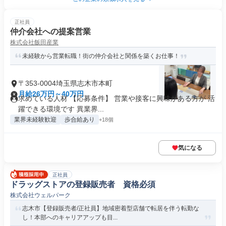
正社員
仲介会社への提案営業
株式会社飯田産業
未経験から営業転職！街の仲介会社と関係を築くお仕事！
〒353-0004埼玉県志木市本町
月給26万円～40万円
求めている人材 【応募条件】 営業や接客に興味がある方が 活
躍できる環境です 異業界...
業界未経験歓迎
歩合給あり
+18個
気になる
正社員
ドラッグストアの登録販売者 資格必須
株式会社ウェルパーク
志木市【登録販売者/正社員】地域密着型店舗で転居を伴う転勤な
し！本部へのキャリアアップも目...