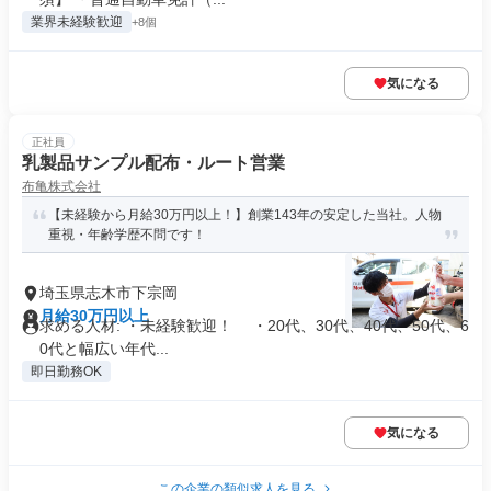
業界未経験歓迎
+8個
気になる
正社員
乳製品サンプル配布・ルート営業
布亀株式会社
【未経験から月給30万円以上！】創業143年の安定した当社。人物
重視・年齢学歴不問です！
埼玉県志木市下宗岡
月給30万円以上
求める人材: ・未経験歓迎！ ・20代、30代、40代、50代、6
0代と幅広い年代...
即日勤務OK
気になる
この企業の類似求人を見る