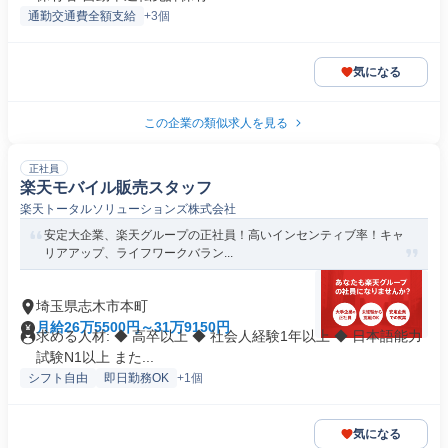
通勤交通費全額支給
+3個
気になる
この企業の類似求人を見る
正社員
楽天モバイル販売スタッフ
楽天トータルソリューションズ株式会社
安定大企業、楽天グループの正社員！高いインセンティブ率！キャ
リアアップ、ライフワークバラン...
埼玉県志木市本町
月給26万5500円～31万9150円
求める人材: ◆ 高卒以上 ◆ 社会人経験1年以上 ◆ 日本語能力
試験N1以上 また...
シフト自由
即日勤務OK
+1個
気になる