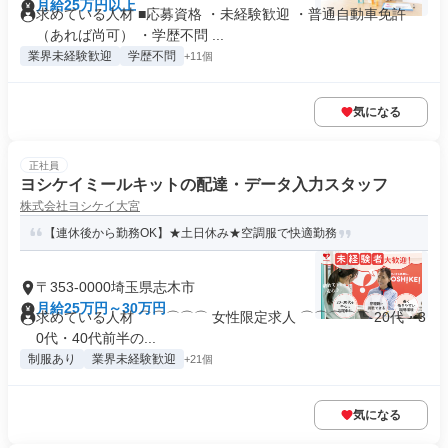
月給25万円以上
求めている人材 ■応募資格 ・未経験歓迎 ・普通自動車免許
（あれば尚可） ・学歴不問 ...
業界未経験歓迎
学歴不問
+11個
気になる
正社員
ヨシケイミールキットの配達・データ入力スタッフ
株式会社ヨシケイ大宮
【連休後から勤務OK】★土日休み★空調服で快適勤務
〒353-0000埼玉県志木市
月給25万円～30万円
求めている人材 ⌒⌒⌒⌒⌒ 女性限定求人 ⌒⌒⌒⌒⌒ 20代・3
0代・40代前半の...
制服あり
業界未経験歓迎
+21個
気になる