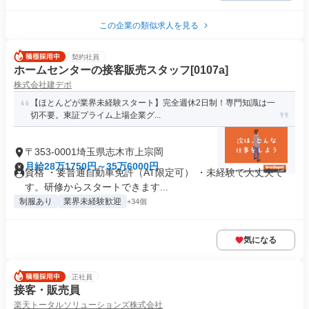
この企業の類似求人を見る
契約社員
ホームセンターの接客販売スタッフ[0107a]
株式会社建デポ
【ほとんどが業界未経験スタート】完全週休2日制！専門知識は一
切不要。東証プライム上場企業グ...
〒353-0001埼玉県志木市上宗岡
月給28万1750円～35万6000円
資格 ・要普通自動車免許（AT限定可） ・未経験で大丈夫で
す。研修からスタートできます...
制服あり
業界未経験歓迎
+34個
気になる
正社員
接客・販売員
楽天トータルソリューションズ株式会社