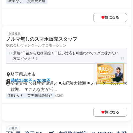
残業なし
交通費支給
気になる
派遣社員
ノルマ無しのスマホ販売スタッフ
株式会社ヴァンクールプロモーション
最短3日後から勤務開始！日払い対応も可能なのでスグに稼ぎたい
方にピッタリ！
埼玉県志木市
時給1500円～2000円
応募資格 ＼経験者優遇／ ■未経験大歓迎 ■フリーターの方、大
歓迎。 ▼こんな方が活...
制服あり
業界未経験歓迎
+22個
気になる
正社員