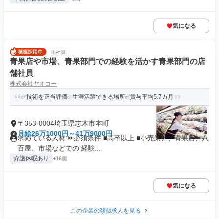
気になる
正社員
青果店や市場、青果部門での経験を活かす青果部門の店
舗社員
株式会社ヤオコー
✅技術を正当評価✅生涯活躍できる場所✅賞与平均5.7カ月
〒353-0004埼玉県志木市本町
月給26万1000円～41万9000円
求めている人材 ⏩必須条件 ■高卒以上 ■小売業界、青果店、八
百屋、市場などでの 経験...
介護休暇あり
+16個
気になる
この企業の類似求人を見る