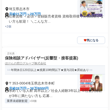
埼玉県志木市
月給21万円～28万円
応募資格 ＜必須＞登録販売者資格 資格取得後で実務経験がな
い方も歓迎！ ＼こんな方...
+2個
気になる
正社員
保険相談アドバイザー(反響型・接客提案)
ほけんの窓口グループ株式会社
年間休日120日以上★残業10時間以下★賞与2回★昇給あり
〒353-0004埼玉県志木市本町
月給26万円～36万8000円
求めている人材 高卒以上／社会人経験3年以上 ※社会人経験
が3年に満たない方も 応募...
業界未経験歓迎
+33個