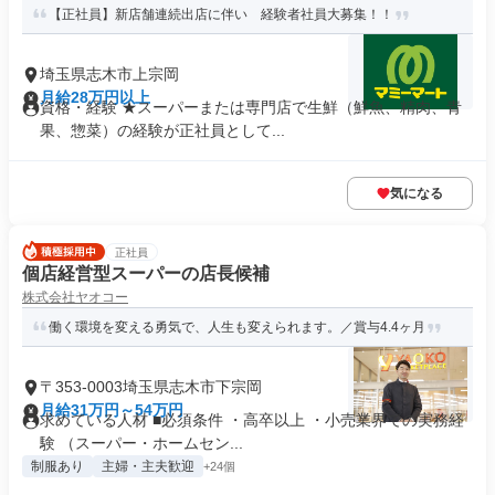
【正社員】新店舗連続出店に伴い 経験者社員大募集！！
埼玉県志木市上宗岡
月給28万円以上
資格・経験 ★スーパーまたは専門店で生鮮（鮮魚、精肉、青
果、惣菜）の経験が正社員として...
気になる
正社員
個店経営型スーパーの店長候補
株式会社ヤオコー
働く環境を変える勇気で、人生も変えられます。／賞与4.4ヶ月
〒353-0003埼玉県志木市下宗岡
月給31万円～54万円
求めている人材 ■必須条件 ・高卒以上 ・小売業界での実務経
験 （スーパー・ホームセン...
制服あり
主婦・主夫歓迎
+24個