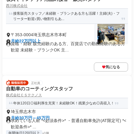
西川株式会社
接客販売スタッフ／未経験・ブランクある方も活躍！主婦(夫)・フ
リーター歓迎♪買い物割引もあ...
〒353-0004埼玉県志木市本町
月給22万円以上
資格・経験 販売経験のある方、百貨店での勤務経験のある方
歓迎 未経験・ブランクOK 主...
気になる
正社員
自動車のコーティングスタッフ
株式会社ＣＳテクノス
年休120日◎福利厚生充実！未経験OK！残業少なめ◎高収入！
埼玉県志木市
月給30万円～45万円
求めている人材 *<必須条件>* ・普通自動車免許(AT限定可) *<
歓迎条件>* ...
年間休日120日以上
+1個