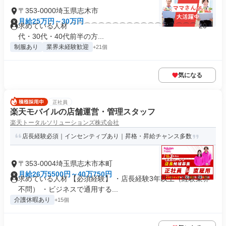
〒353-0000埼玉県志木市
月給25万円～30万円
求めている人材 ⌒⌒⌒⌒⌒⌒⌒⌒⌒⌒⌒⌒⌒⌒⌒⌒⌒⌒ 20
代・30代・40代前半の方...
制服あり
業界未経験歓迎
+21個
気になる
正社員
楽天モバイルの店舗運営・管理スタッフ
楽天トータルソリューションズ株式会社
店長経験必須｜インセンティブあり｜昇格・昇給チャンス多数
〒353-0004埼玉県志木市本町
月給26万5500円～40万750円
求めている人材 【必須経験】 ・店長経験3年以上（経験業界
不問） ・ビジネスで通用する...
介護休暇あり
+15個