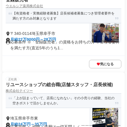
ウエルシア薬局株式会社
【有資格者・実務経験者募集】店長候補者募集につき管理者要件を
満たす方のみ対象となります
〒340-0114埼玉県幸手市
月給22万9000円～28万円
応募条件 ※「登録販売者」の資格をお持ちの方 ※管理者要件
を満たす方(直近5年のうち1...
気になる
正社員
リユースショップの総合職(店舗スタッフ・店長候補)
株式会社テイツー
「上が詰まっていて、店長になれない」その小売りの経験、当社の
空きポストで活かしませんか。
埼玉県幸手市東
月給24万円～35万円
応募資格 ＼ 経験・学歴は一切不問！／ ￣￣￣￣￣￣￣￣￣￣