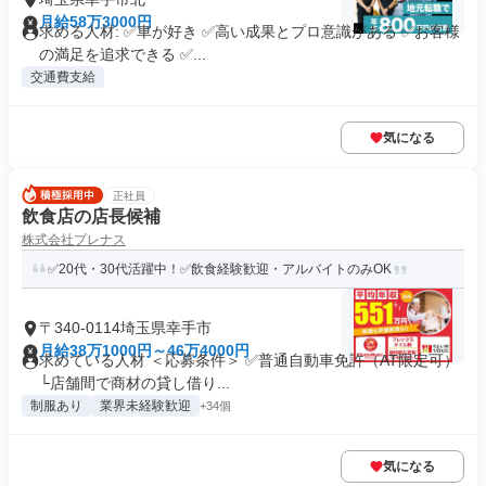
月給58万3000円
求める人材: ✅車が好き ✅高い成果とプロ意識がある ✅お客様
の満足を追求できる ✅...
交通費支給
気になる
正社員
飲食店の店長候補
株式会社プレナス
✅20代・30代活躍中！✅飲食経験歓迎・アルバイトのみOK
〒340-0114埼玉県幸手市
月給38万1000円～46万4000円
求めている人材 ＜応募条件＞ ✅普通自動車免許（AT限定可）
└店舗間で商材の貸し借り...
制服あり
業界未経験歓迎
+34個
気になる