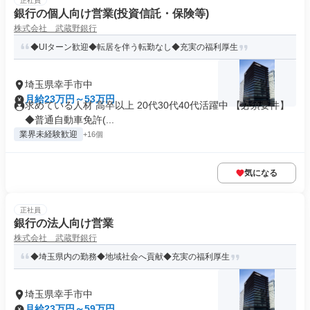
正社員
銀行の個人向け営業(投資信託・保険等)
株式会社 武蔵野銀行
◆UIターン歓迎◆転居を伴う転勤なし◆充実の福利厚生
埼玉県幸手市中
月給23万円～53万円
求めている人材 高卒以上 20代30代40代活躍中 【必須要件】
◆普通自動車免許(...
業界未経験歓迎
+16個
気になる
正社員
銀行の法人向け営業
株式会社 武蔵野銀行
◆埼玉県内の勤務◆地域社会へ貢献◆充実の福利厚生
埼玉県幸手市中
月給23万円～59万円