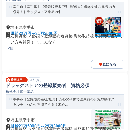
幸手市【幸手駅】【登録販売者/正社員/求人】働きやすさ重視の方
必見！ドラッグストア業界の中...
埼玉県幸手市
月給22万円～31万3000円
応募資格 ＜必須＞登録販売者資格 資格取得後で実務経験がな
い方も歓迎！ ＼こんな方...
+2個
気になる
正社員
ドラッグストアの登録販売者 資格必須
株式会社富士薬品
幸手市【登録販売者/正社員】安心の研修で医薬品の知識や接客ス
キルをしっかり習得できる！未経...
埼玉県幸手市
月給21万5000円～29万3000円
応募資格 ＜必須＞登録販売者資格 資格取得後で実務経験がな