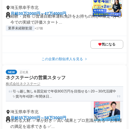
埼玉県幸手市北
月給30万2000円～47万4000円
経験・資格 ◎普通自動車運転免許をお持ちの方(AT限定可) ◎
今での実績で評価スタート...
業界未経験歓迎
+17個
気になる
この企業の類似求人を見る
NEW
正社員
ネクステージの営業スタッフ
株式会社ネクステージ
引っ越し無し＆固定給で年収800万円を目指せる✨20～30代活躍中
✨賞与年4回❗✨年間休日...
埼玉県幸手市北
月給35万2000円～58万3000円
求める人材: ✅車が好き ✅高い成果とプロ意識がある ✅お客様
の満足を追求できる ✅...