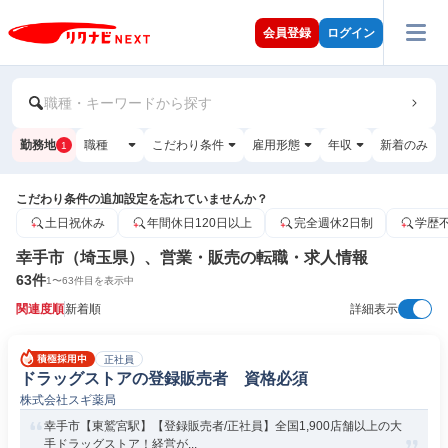
会員登録
ログイン
職種・キーワードから探す
勤務地
職種
こだわり条件
雇用形態
年収
新着のみ
1
こだわり条件の追加設定を忘れていませんか？
土日祝休み
年間休日120日以上
完全週休2日制
学歴
幸手市（埼玉県）、営業・販売の転職・求人情報
63
件
1
〜
63
件目を表示中
関連度順
新着順
詳細表示
正社員
ドラッグストアの登録販売者 資格必須
株式会社スギ薬局
幸手市【東鷲宮駅】【登録販売者/正社員】全国1,900店舗以上の大
手ドラッグストア！経営が...