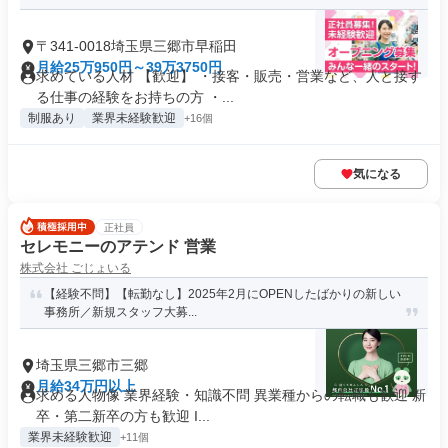
〒341-0018埼玉県三郷市早稲田
月給25万950円～39万3750円
求めている人材 【歓迎】 ・接客・販売・営業など、人と接す
る仕事の経験をお持ちの方 ・...
制服あり
業界未経験歓迎
+16個
気になる
正社員
セレモニーのアテンド 営業
株式会社 ごじょいる
【経験不問】【転勤なし】2025年2月にOPENしたばかりの新しい
事務所／新規スタッフ大募...
埼玉県三郷市三郷
月給34万円以上
求める人物像 業界経験・知識不問 異業種からの転職も歓迎 新
卒・第二新卒の方も歓迎 I...
業界未経験歓迎
+11個