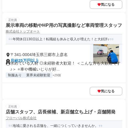
気になる
正社員
展示車両の移動やHP用の写真撮影など車両管理スタッフ
株式会社トップオート
年間休日130日以上！転職組も休みと収入が増えた！と大好評♪
〒341-0004埼玉県三郷市上彦名
月給25万円以上
求めている人材 ◎未経験者大歓迎！ ＜こんな方も大歓迎です
♪＞ ⭐車や機械いじりが好...
制服あり
業界未経験歓迎
+29個
気になる
正社員
店舗スタッフ、店長候補、新店舗立ち上げ・店舗開発
フローバル株式会社
地域に愛される店舗を、一緒につくっていきませんか。