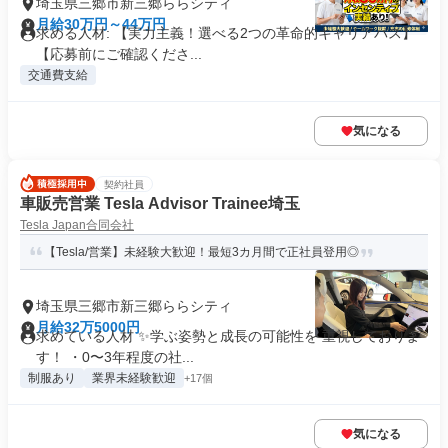
埼玉県三郷市新三郷ららシティ
月給30万円～44万円
求める人材: 【実力主義！選べる2つの革命的キャリアパス】
【応募前にご確認くださ...
交通費支給
気になる
契約社員
車販売営業 Tesla Advisor Trainee埼玉
Tesla Japan合同会社
【Tesla/営業】未経験大歓迎！最短3カ月間で正社員登用◎
埼玉県三郷市新三郷ららシティ
月給32万5000円
求めている人材 ✨学ぶ姿勢と成長の可能性を 重視しておりま
す！ ・0〜3年程度の社...
制服あり
業界未経験歓迎
+17個
気になる