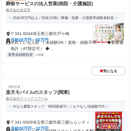
葬祭サービスの法人営業(病院・介護施設)
株式会社金宝堂
月給28万円以上／完休2日制／葬儀・医療・介護業界経験者歓迎
〒341-0044埼玉県三郷市戸ケ崎
月給28万円～60万円
求めている人材 《 未経験OK！資格・経験不問！ 》 ◆要普通
免許（AT限定可） ◆...
業界未経験歓迎
+28個
気になる
契約社員
楽天モバイルのスタッフ(関東)
株式会社ティーアイアール
今なら書類スキップ・WEB面接可✨️ノルマなし/未経験可/h
〒341-0009埼玉県三郷市新三郷ららシティ
月給28万円～32万円