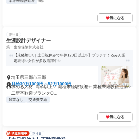
業界未経験歓迎
+9個
気になる
正社員
生涯設計デザイナー
第一生命保険株式会社
【未経験OK｜土日祝休みで年休120日以上✨】プラチナくるみん認
定取得✨女性が多数活躍中✨
埼玉県三郷市三郷
月給30万1000円～52万1000円
求める人材: 高卒以上✨ 職種未経験歓迎✨ 業種未経験歓迎第✨
二新卒歓迎ブランクO...
残業なし
交通費支給
気になる
正社員