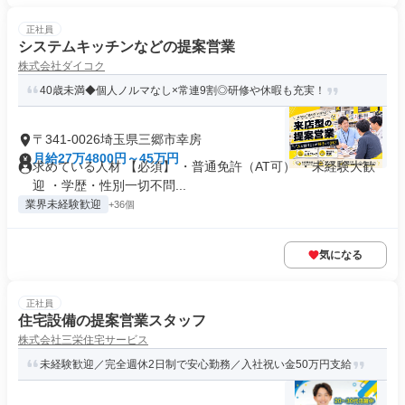
正社員
システムキッチンなどの提案営業
株式会社ダイコク
40歳未満◆個人ノルマなし×常連9割◎研修や休暇も充実！
〒341-0026埼玉県三郷市幸房
月給27万4800円～45万円
求めている人材 【必須】 ・普通免許（AT可） ・未経験大歓
迎 ・学歴・性別一切不問...
業界未経験歓迎
+36個
気になる
正社員
住宅設備の提案営業スタッフ
株式会社三栄住宅サービス
未経験歓迎／完全週休2日制で安心勤務／入社祝い金50万円支給