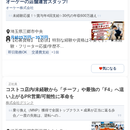
オーケーの店舗運営スタッフ!
オーケー株式会社
未経験応援！✨賞与年4回支給✨30代の年収600万越え
埼玉県三郷市中央
月給25万円～35万円
【応募資格】 【必須】特別な経験や資格は不要です。 ★未経
験・フリーター応援/学歴不...
即日勤務OK
交通費支給
+1個
気になる
正社員
コストコ店内/未経験から「チーフ」や最強の「F4」へ這
い上がるPR営業/可能性に革命を
株式会社グリンク
乗り換え（MNP）獲得で全国トップクラス × 成果が正当に返る歩
合／一度の失敗は、逆転への...