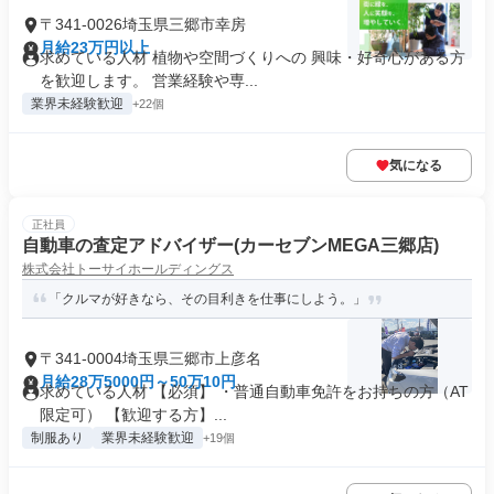
〒341-0026埼玉県三郷市幸房
月給23万円以上
求めている人材 植物や空間づくりへの 興味・好奇心がある方
を歓迎します。 営業経験や専...
業界未経験歓迎
+22個
気になる
正社員
自動車の査定アドバイザー(カーセブンMEGA三郷店)
株式会社トーサイホールディングス
「クルマが好きなら、その目利きを仕事にしよう。」
〒341-0004埼玉県三郷市上彦名
月給28万5000円～50万10円
求めている人材 【必須】 ・普通自動車免許をお持ちの方（AT
限定可） 【歓迎する方】...
制服あり
業界未経験歓迎
+19個