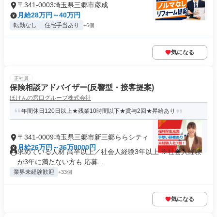
〒341-0003埼玉県三郷市彦成
月給28万円～40万円
転勤なし
住宅手当あり
+6個
気になる
正社員
保険相談アドバイザー(反響型・接客提案)
ほけんの窓口グループ株式会社
年間休日120日以上★残業10時間以下★賞与2回★昇給あり
〒341-0009埼玉県三郷市新三郷ららシティ
月給26万円～36万8000円
求めている人材 高卒以上／社会人経験3年以上 ※社会人経験
が3年に満たない方も 応募...
業界未経験歓迎
+33個
気になる