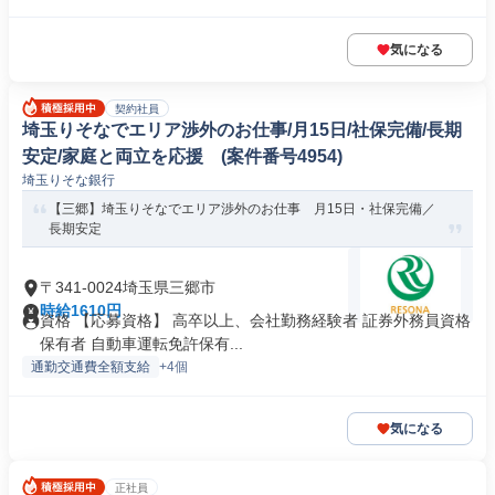
気になる
契約社員
埼玉りそなでエリア渉外のお仕事/月15日/社保完備/長期
安定/家庭と両立を応援 (案件番号4954)
埼玉りそな銀行
【三郷】埼玉りそなでエリア渉外のお仕事 月15日・社保完備／
長期安定
〒341-0024埼玉県三郷市
時給1610円
資格 【応募資格】 高卒以上、会社勤務経験者 証券外務員資格
保有者 自動車運転免許保有...
通勤交通費全額支給
+4個
気になる
正社員