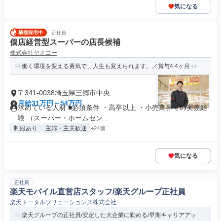
気になる
正社員
個店経営型スーパーの店長候補
株式会社ヤオコー
働く環境を変える勇気で、人生も変えられます。／賞与4.4ヶ月
〒341-0038埼玉県三郷市中央
月給31万円～54万円
求めている人材 ■必須条件 ・高卒以上 ・小売業界での実務経
験 （スーパー・ホームセン...
制服あり
主婦・主夫歓迎
+24個
気になる
正社員
楽天モバイル直営店スタッフ/楽天グループ正社員
楽天トータルソリューションズ株式会社
楽天グループの正社員/安定した大企業に勤める/早期キャリアアッ