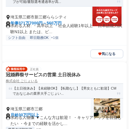
プが可能/書類選考通過率が高...
埼玉県三郷市新三郷ららシティ
年俸371万7000円～560万円
求める人材: ・高卒以上 ・社会人経験1年以上 ・日本語能力試
験N1以上 または、ビ...
シフト自由
即日勤務OK
+1個
気になる
正社員
冠婚葬祭サービスの営業 土日祝休み
株式会社 ごじょいる
【土日祝休み】【未経験OK】【転勤なし】【男女ともに歓迎】CM
でおなじみの業界大手ごじょい...
埼玉県三郷市三郷
月給30万円以上
求める人物像 ▼こんな方は歓迎！ ・キャリアアップを目指し
たい ・今までの経験を活かし...