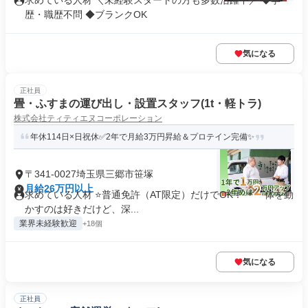
求めている人材 ＼未経験スタートの方も多数活躍中／ ◆学
歴・職歴不問 ◆ブランクOK
気になる
正社員
畳・ふすまの運び出し・設置スタッフ(1t・軽トラ)
株式会社ティティエヌコーポレーション
年休114日×日祝休✅2年で月給3万円昇給＆プロテイン完備✨
〒341-0027埼玉県三郷市笹塚
月給26万円以上
求めている人材 ⭐普通免許（AT限定）だけでOK！ ＊「体を動
かすのは好きだけど、深...
業界未経験歓迎
+18個
気になる
正社員