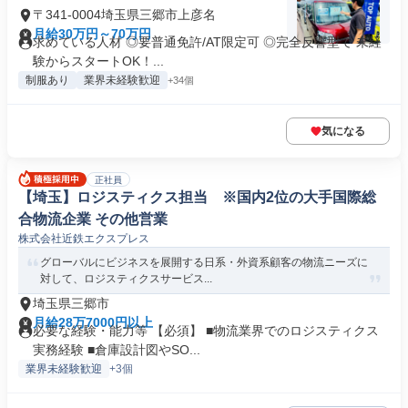
〒341-0004埼玉県三郷市上彦名
月給30万円～70万円
求めている人材 ◎要普通免許/AT限定可 ◎完全反響型で 未経
験からスタートOK！...
制服あり
業界未経験歓迎
+34個
気になる
正社員
【埼玉】ロジスティクス担当 ※国内2位の大手国際総
合物流企業 その他営業
株式会社近鉄エクスプレス
グローバルにビジネスを展開する日系・外資系顧客の物流ニーズに
対して、ロジスティクスサービス...
埼玉県三郷市
月給28万7000円以上
必要な経験・能力等 【必須】 ■物流業界でのロジスティクス
実務経験 ■倉庫設計図やSO...
業界未経験歓迎
+3個