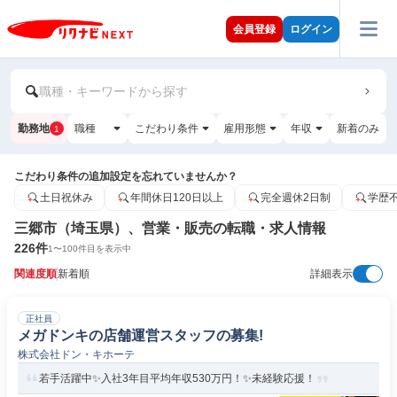
会員登録
ログイン
職種・キーワードから探す
勤務地
職種
こだわり条件
雇用形態
年収
新着のみ
1
こだわり条件の追加設定を忘れていませんか？
土日祝休み
年間休日120日以上
完全週休2日制
学歴
三郷市（埼玉県）、営業・販売の転職・求人情報
226
件
1
〜
100
件目を表示中
関連度順
新着順
詳細表示
正社員
メガドンキの店舗運営スタッフの募集!
株式会社ドン・キホーテ
若手活躍中✨入社3年目平均年収530万円！✨未経験応援！