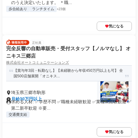
のうえ決定いたします。 ＊職...
歩合給あり
ランチタイム
+23個
気になる
正社員
完全反響の自動車販売・受付スタッフ【ノルマなし】 オ
ニキス三郷店
株式会社オートコミュニケーションズ
【賞与年3回・転勤なし】【未経験から年収450万円以上も可】 全
国500店舗展開「オニキス...
埼玉県三郷市駒形
月給30万円以上
求める人材: ✅学歴不問 ✅職種未経験歓迎 ✅業種未経験歓迎 ✅
第二新卒歓迎 ※要...
交通費支給
気になる