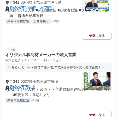
〒341-0044埼玉県三郷市戸ケ崎
月給25万3000円～30万円
求めている人材 ■未経験歓迎 ■経験者歓迎 ■ブランクOK ✅必
須 ・普通自動車運転...
業界未経験歓迎
歩合給あり
+23個
気になる
正社員
オリジナル和商材メーカーの法人営業
株式会社ティティエヌコーポレーション
月給26万円～＋賞与年2回✅世界で評価を得る和文化発信企業！
〒341-0027埼玉県三郷市笹塚
月給26万円以上
求めている人材 ＜必須＞ ・普通自動車運転免許（AT限定可）
・45歳未満（長期キャリ...
業界未経験歓迎
+15個
気になる