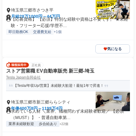
埼玉県三郷市さつき平
月給28万1000円～44万円
【応募資格】 【必須】特別な経験や資格は不要です。 ★未経
験・フリーター応援/学歴不...
即日勤務OK
交通費支給
+1個
気になる
正社員
ストア営業職 EV自動車販売 新三郷-埼玉
Tesla Japan合同会社
【Tesla/年収Up/営業】未経験大歓迎！最短1年で昇進！
埼玉県三郷市新三郷ららシティ
年俸400万8円～1199万4円
求めている人材 ＼業界、職種問わず未経験者歓迎／ 【必須
（MUST）】 ・普通自動車第...
業界未経験歓迎
歩合給あり
+22個