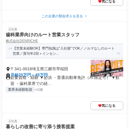
気になる
この企業の類似求人を見る
正社員
歯科業界向けのルート営業スタッフ
株式会社DENRICHE
【営業未経験OK】専門知識は“入社後”でOK／ノルマなしのルート
営業／賞与年2回＋インセン...
〒341-0018埼玉県三郷市早稲田
月給25万円～45万円
必要資格・経験 ▼必須 ・普通自動車免許（AT限定可） ▼歓
迎 ・歯科業界での経...
業界未経験歓迎
+12個
気になる
正社員
暮らしの改善に寄り添う接客提案