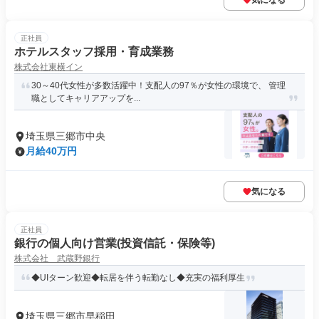
気になる
正社員
ホテルスタッフ採用・育成業務
株式会社東横イン
30～40代女性が多数活躍中！支配人の97％が女性の環境で、 管理
職としてキャリアアップを...
埼玉県三郷市中央
月給40万円
気になる
正社員
銀行の個人向け営業(投資信託・保険等)
株式会社 武蔵野銀行
◆UIターン歓迎◆転居を伴う転勤なし◆充実の福利厚生
埼玉県三郷市早稲田