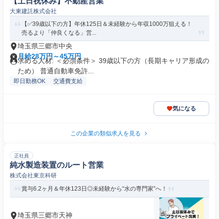
【土日祝休み】不動産営業
大東建託株式会社
【✅39歳以下の方】年休125日＆未経験から年収1000万狙える！
売るより「仲良くなる」営...
埼玉県三郷市中央
月給28万円～45万円
求める人材: ＜必須条件＞ 39歳以下の方（長期キャリア形成の
ため） 普通自動車免許...
即日勤務OK
交通費支給
気になる
この企業の類似求人を見る
正社員
純水製造装置のルート営業
株式会社東京科研
賞与6.2ヶ月＆年休123日◎未経験から“水の専門家”へ！
埼玉県三郷市天神