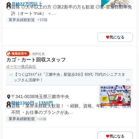
月給22万円以上
資格 ◎大卒以上の方 ◎第2新卒の方も歓迎 ◎要-普通自動車免
許（オートマok） ＜...
業界未経験歓迎
+10個
気になる
契約社員
カゴ・カート回収スタッフ
オーケー株式会社
【つくばｴｸｽﾌﾟﾚｽ「三郷中央」駅徒歩3分】60代･70代のシニアスタ
ッフさん活躍中！
〒341-0038埼玉県三郷市中央
時給1300円～1350円
資格 ・業界未経験大歓迎！ ・経験、資格、年齢、学歴、性別
不問 ・お仕事のブランクがあ...
業界未経験歓迎
+11個
気になる