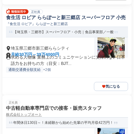
正社員
食生活 ロピア ららぽーと新三郷店 スーパーフロア 小売
『食生活 ロピア』ららぽーと新三郷店
【埼玉県・三郷市】スーパーフロア・小売｜食品事業部／一般
埼玉県三郷市新三郷ららシティ
月給30万円～39万4000円
求める人物像 業務上のコミュニケーションに支障のない日本
語力をお持ちの方（目安：BJT...
通勤交通費全額支給
+2個
気になる
正社員
中古軽自動車専門店での接客・販売スタッフ
株式会社トップオート
年間休日130日～！未経験から始めた先輩の平均月収42万円！