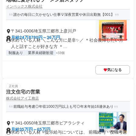
インペックス株式会社
誰かの毎日に欠かせない仕事💡深夜営業や休日出勤無【001】
〒341-0006埼玉県三郷市上彦川戸
月給24万8780円～36万円
求めている人材 ＼こんな方に是非✨／ ＊社会復帰したい方 ＊
人と話すことが好きな方 ＊...
制服あり
業界未経験歓迎
+33個
気になる
正社員
注文住宅の営業
株式会社アイ工務店
前職給与考慮◎年収1000万円以上も可◎年末年始16連休あり
〒341-0050埼玉県三郷市ピアラシティ
月給35万円～65万円
求めている人材 ⭐提示給与については、 前職給与・役職考慮