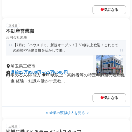
気になる
正社員
不動産営業職
合同会社未馬
【7月に「ハウスドゥ」新規オープン！】60歳以上歓迎！これまで
の経験や宅建資格を活かして働...
埼玉県三郷市
月給23万8500円～25万6500円
求める人材/能力 ◆60歳以上：高齢者等の特定年齢層の雇用促
進 経験・知識を活かす意欲...
気になる
この企業の類似求人を見る
正社員
地域に愛されるラーメン店スタッフ