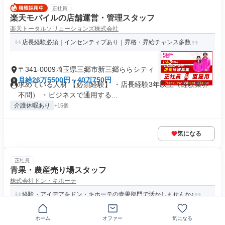
正社員
楽天モバイルの店舗運営・管理スタッフ
楽天トータルソリューションズ株式会社
店長経験必須｜インセンティブあり｜昇格・昇給チャンス多数
〒341-0009埼玉県三郷市新三郷ららシティ
月給26万5500円～40万750円
求めている人材 【必須経験】 ・店長経験3年以上（経験業界
不問） ・ビジネスで通用する...
介護休暇あり
+15個
気になる
正社員
青果・農産売り場スタッフ
株式会社ドン・キホーテ
経験・アイデアをドン・キホーテの青果部門で活かしませんか♪
ホーム
オファー
気になる
〒341-0021埼玉県三郷市さつき平