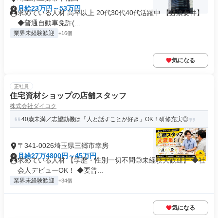
月給23万円～53万円
求めている人材 高卒以上 20代30代40代活躍中 【必須要件】
◆普通自動車免許(...
業界未経験歓迎
+16個
気になる
正社員
住宅資材ショップの店舗スタッフ
株式会社ダイコク
40歳未満／志望動機は「人と話すことが好き」OK！研修充実◎
〒341-0026埼玉県三郷市幸房
月給27万4800円～45万円
求めている人材 【学歴・性別一切不問◎未経験大歓迎】 ◆社
会人デビューOK！ ◆要普...
業界未経験歓迎
+34個
気になる