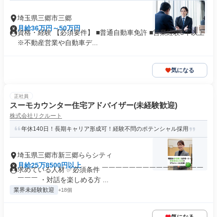
埼玉県三郷市三郷
月給36万円～50万円
資格・経験 【必須要件】 ■普通自動車免許 ■営業経験3年以上
※不動産営業や自動車デ...
気になる
正社員
スーモカウンター住宅アドバイザー(未経験歓迎)
株式会社リクルート
年休140日！長期キャリア形成可！経験不問のポテンシャル採用
埼玉県三郷市新三郷ららシティ
月給25万8500円以上
求めている人材 ✅必須条件 ￣￣￣￣￣￣￣￣￣￣￣￣￣￣￣
￣￣￣ ・対話を楽しめる方 ...
業界未経験歓迎
+18個