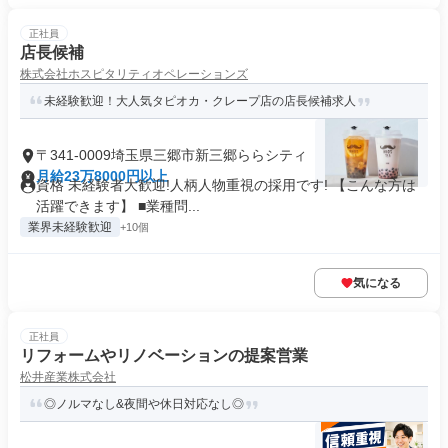
正社員
店長候補
株式会社ホスピタリティオペレーションズ
未経験歓迎！大人気タピオカ・クレープ店の店長候補求人
〒341-0009埼玉県三郷市新三郷ららシティ
月給23万8000円以上
資格 未経験者大歓迎!人柄人物重視の採用です! 【こんな方は
活躍できます】 ■業種問...
業界未経験歓迎
+10個
気になる
正社員
リフォームやリノベーションの提案営業
松井産業株式会社
◎ノルマなし&夜間や休日対応なし◎