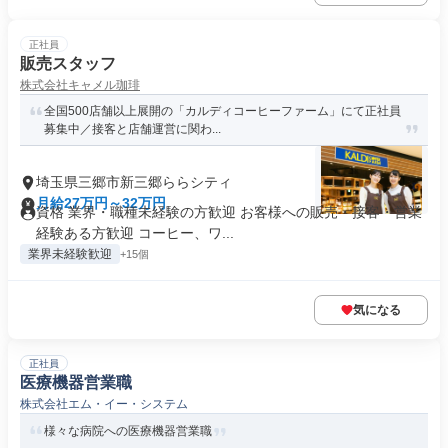
正社員
販売スタッフ
株式会社キャメル珈琲
全国500店舗以上展開の「カルディコーヒーファーム」にて正社員
募集中／接客と店舗運営に関わ...
埼玉県三郷市新三郷ららシティ
月給27万円～32万円
資格 業界・職種未経験の方歓迎 お客様への販売・接客・営業
経験ある方歓迎 コーヒー、ワ...
業界未経験歓迎
+15個
気になる
正社員
医療機器営業職
株式会社エム・イー・システム
様々な病院への医療機器営業職