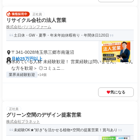
正社員
リサイクル会社の法人営業
株式会社パソコンファーム
土日休・GW・夏季・年末年始休暇有り・年間休日120日
〒341-0028埼玉県三郷市南蓮沼
月給25万円以上
求めている人材 未経験歓迎！ 営業経験は問いません。 ＜こん
な方を歓迎＞ ◎コミュニ...
業界未経験歓迎
+14個
気になる
正社員
グリーン空間のデザイン提案営業
株式会社プラネット
未経験OK★"好き"を活かせる植物×空間の提案営業！賞与あり