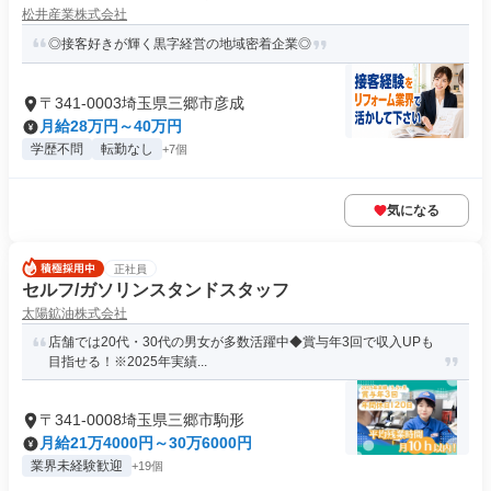
松井産業株式会社
◎接客好きが輝く黒字経営の地域密着企業◎
〒341-0003埼玉県三郷市彦成
月給28万円～40万円
学歴不問
転勤なし
+7個
気になる
正社員
セルフ/ガソリンスタンドスタッフ
太陽鉱油株式会社
店舗では20代・30代の男女が多数活躍中◆賞与年3回で収入UPも
目指せる！※2025年実績...
〒341-0008埼玉県三郷市駒形
月給21万4000円～30万6000円
業界未経験歓迎
+19個