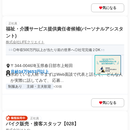
気になる
正社員
福祉・介護サービス提供責任者候補(パーソナルアシスタ
ント)
株式会社LIFEクリエイト
◎年収500万円以上が当たり前の世界へ◎社宅完備２DK
〒344-0046埼玉県春日部市上蛭田
月給34万9653円以上
求めている人材 ※まずはWeb面談で代表と話して、 どんな人
か実際に話してみて、 応募...
制服あり
主婦・主夫歓迎
+30個
気になる
正社員
バイク販売・接客スタッフ【028】