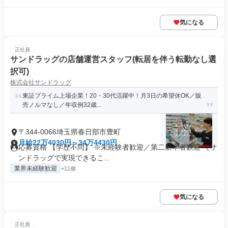
気になる
正社員
サンドラッグの店舗運営スタッフ(転居を伴う転勤なし選
択可)
株式会社サンドラッグ
東証プライム上場企業！20・30代活躍中！月3日の希望休OK／販
売ノルマなし／年収例32歳...
〒344-0066埼玉県春日部市豊町
月給22万4030円～34万4430円
応募資格 【学歴不問】 ※未経験者歓迎／第二新卒者歓迎 ＼サ
ンドラッグで実現できるこ...
業界未経験歓迎
+11個
気になる
正社員