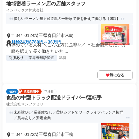
地域密着ラーメン店の店舗スタッフ
インペックス株式会社
優しいラーメン屋✨蔵造風の一軒家で腰を据えて働ける【001】
〒344-0124埼玉県春日部市米崎
月給24万8780円～36万円
求めている人材 ＼こんな方に是非✨／ ＊社会復帰したい方 ＊
腰を据えて長く働きたい方 ...
制服あり
業界未経験歓迎
+33個
気になる
NEW
正社員
食品の中型トラック配送ドライバー/運転手
株式会社サンファミリー
未経験OK／長距離なし／柔軟シフトでワークライフバランス抜群
／賞与あり／安定企業
〒344-0122埼玉県春日部市下柳