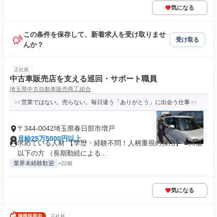
気になる
この条件を保存して、新着求人を受け取りませ
受け取る
んか？
正社員
中古車販売店を支える巡回・サポート職員
埼玉県中古自動車販売商工組合
営業ではない。売らない。毎日違う「ありがとう」に出会う仕事
〒344-0042埼玉県春日部市増戸
月給25万5000円以上
求めている人材 【学歴・経験不問！人柄重視の採用】 ■35歳
以下の方 （長期勤続による...
業界未経験歓迎
+22個
気になる
正社員