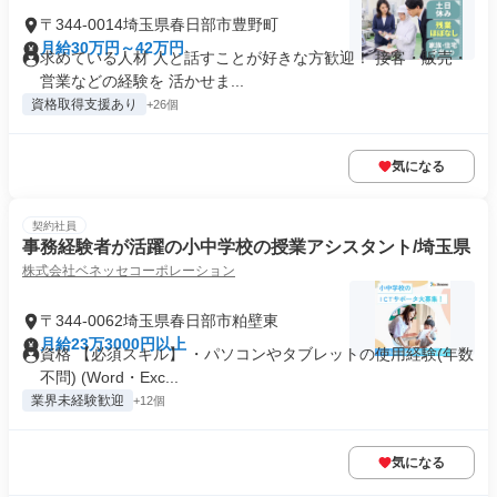
〒344-0014埼玉県春日部市豊野町
月給30万円～42万円
求めている人材 人と話すことが好きな方歓迎！ 接客・販売・
営業などの経験を 活かせま...
資格取得支援あり
+26個
気になる
契約社員
事務経験者が活躍の小中学校の授業アシスタント/埼玉県
株式会社ベネッセコーポレーション
〒344-0062埼玉県春日部市粕壁東
月給23万3000円以上
資格 【必須スキル】 ・パソコンやタブレットの使用経験(年数
不問) (Word・Exc...
業界未経験歓迎
+12個
気になる