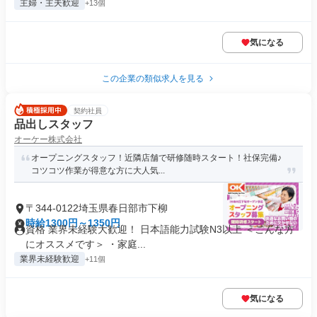
主婦・主夫歓迎
+13個
気になる
この企業の類似求人を見る
契約社員
品出しスタッフ
オーケー株式会社
オープニングスタッフ！近隣店舗で研修随時スタート！社保完備♪
コツコツ作業が得意な方に大人気...
〒344-0122埼玉県春日部市下柳
時給1300円～1350円
資格 業界未経験大歓迎！ 日本語能力試験N3以上 ＜こんな方
にオススメです＞ ・家庭...
業界未経験歓迎
+11個
気になる