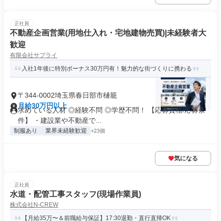
正社員
不動産企画営業(用地仕入れ・宅地建物売買)|未経験者大
歓迎
有限会社サプライ
入社1年後に特別ボーナス30万円有！魅力的な街づくりに携わる
〒344-0002埼玉県春日部市樋籠
月給30万円以上
求めている人材 ◎経験不問 ◎学歴不問！ 【応募資格/応募条
件】 ・建設業や不動産で...
制服あり
業界未経験歓迎
+23個
気になる
正社員
水道・配管工事スタッフ(現場作業員)
株式会社N-CREW
【月給35万〜＆前職給与保証】17:30退勤・直行直帰OK