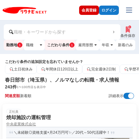
会員登録
ログイン
職種・キーワードから探す
条件保存
勤務地
職種
こだわり条件
雇用形態
年収
新着のみ
1
1
こだわり条件の追加設定を忘れていませんか？
土日祝休み
年間休日120日以上
完全週休2日制
学歴
春日部市（埼玉県）、ノルマなしの転職・求人情報
243
件
1
〜
100
件目を表示中
関連度順
新着順
詳細表示
正社員
焼却施設の運転管理
中央産業株式会社
＼未経験◎資格支援×月24万円可✨／20代～50代活躍中！