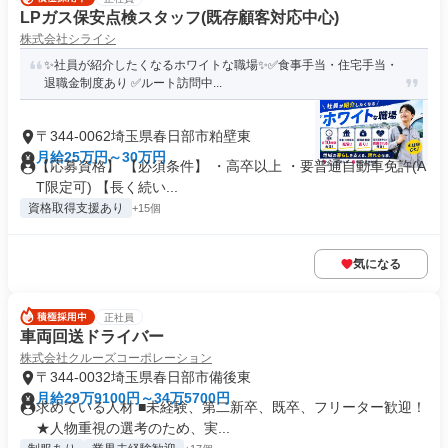
LPガス保安点検スタッフ(既存顧客対応中心)
株式会社シライシ
✨社員が紹介したくなるホワイトな職場✨✅食事手当・住宅手当・
退職金制度あり ✅ルート訪問中...
〒344-0062埼玉県春日部市粕壁東
月給25万円～30万円
【応募資格】 【必須条件】 ・高卒以上 ・要普通自動車免許(A
T限定可) 【長く続い...
資格取得支援あり
+15個
気になる
正社員
車両回送ドライバー
株式会社クルーズコーポレーション
〒344-0032埼玉県春日部市備後東
月給29万9100円～34万5700円
求めている人材 ■未経験、第二新卒、既卒、フリーター歓迎！
★人物重視の選考のため、実...