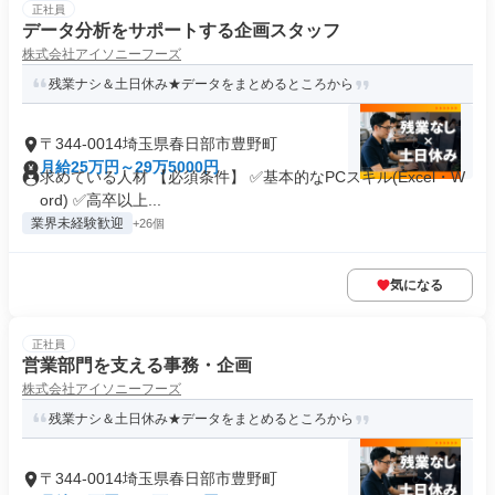
正社員
データ分析をサポートする企画スタッフ
株式会社アイソニーフーズ
残業ナシ＆土日休み★データをまとめるところから
〒344-0014埼玉県春日部市豊野町
月給25万円～29万5000円
求めている人材 【必須条件】 ✅基本的なPCスキル(Excel・W
ord) ✅高卒以上...
業界未経験歓迎
+26個
気になる
正社員
営業部門を支える事務・企画
株式会社アイソニーフーズ
残業ナシ＆土日休み★データをまとめるところから
〒344-0014埼玉県春日部市豊野町