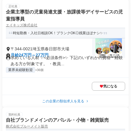
正社員
企業主導型の児童発達支援・放課後等デイサービスの児
童指導員
エイキッズ株式会社
時短勤務・入社日相談OK！ブランクOK◎残業ほぼナシ✨
〒344-0021埼玉県春日部市大場
月給24万円～27万円
求めている人材 ✨<必須条件>✨ 下記のいずれかの資格・経験
ある方が対象です。 ・教員...
業界未経験歓迎
+36個
気になる
この企業の類似求人を見る
契約社員
自社ブランドメインのアパレル・小物・雑貨販売
株式会社ブルーメイト販売