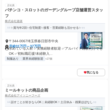
正社員
パチンコ・スロットのガーデングループ店舗運営スタッ
フ
株式会社遊楽
✨賞与年2回✨住宅制度✨接客・営業経験も活かせる✨
〒344-0067埼玉県春日部市中央
月給31万円～37万円
求めている人材 ✅実務経験者歓迎 ✅アルバイト経験だけでも
OK ✅初転職応援!未経験入...
制服あり
業界未経験歓迎
+27個
気になる
正社員
ミールキットの商品企画
株式会社アイソニーフーズ
話すことが好きならOK｜未経験OK！土日休み・残業ほぼなし