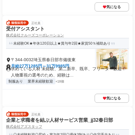
気になる
正社員
受付アシスタント
株式会社クルーズコーポレーション
未経験OK★年休120日以上★賞与年2回★家賃50％補助あり
〒344-0032埼玉県春日部市備後東
月給27万1285円～31万9985円
求めている人材 未経験、第二新卒、既卒、フリーター歓迎！
人物重視の選考のため、経験は...
制服あり
業界未経験歓迎
+18個
気になる
正社員
企業と求職者を結ぶ人材サービス営業_jj32春日部
株式会社アズスタッフ
◎未経験歓迎◎昇給・賞与年2回◎週休3制あり◎住宅手当あり