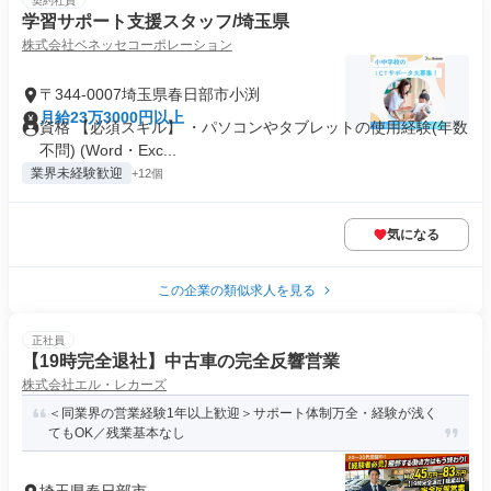
契約社員
学習サポート支援スタッフ/埼玉県
株式会社ベネッセコーポレーション
〒344-0007埼玉県春日部市小渕
月給23万3000円以上
資格 【必須スキル】 ・パソコンやタブレットの使用経験(年数
不問) (Word・Exc...
業界未経験歓迎
+12個
気になる
この企業の類似求人を見る
正社員
【19時完全退社】中古車の完全反響営業
株式会社エル・レカーズ
＜同業界の営業経験1年以上歓迎＞サポート体制万全・経験が浅く
てもOK／残業基本なし