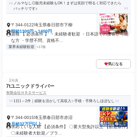
ノルマなし◎販売未経験もOK！まずは笑顔で明るく対応できたら
バッチリです♪
〒344-0122埼玉県春日部市下柳
時給1300円～1400円
資格 【 必須条件 】 ・未経験者歓迎 ・日本語での接客が可能
な方 ・学歴不問、資格不...
業界未経験歓迎
+17個
気になる
正社員
7tユニックドライバー
有限会社ＨＲＤサービス
1日1～2件｜経験を活かして高収入✨手積・手降ろしほぼなし
〒344-0015埼玉県春日部市赤沼
月給32万円以上
求めている人材 【必須条件】 〇要大型免許以上 【歓迎条件】
〇未経験者大歓迎／ブラ...