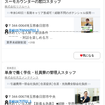
スーモカウンターの窓口スタッフ
株式会社リクルート
年休140日！長期キャリア形成可！経験不問のポテンシャル採用
〒344-0064埼玉県春日部市
月給25万8500円以上
求めている人材 ✅必須条件 ￣￣￣￣￣￣￣￣￣￣￣￣￣￣￣
￣￣￣ ・対話を楽しめる方 ...
業界未経験歓迎
+18個
気になる
業務委託
単身で働く学生・社員寮の管理人スタッフ
株式会社共立メンテナンス
引越費用一部会社負担│住居提供│住居・光熱費全額会社負担
〒344-0067埼玉県春日部市中央
月給26万円以上
求めている人材 【新着＆急募】 ■経験・学歴は問いません