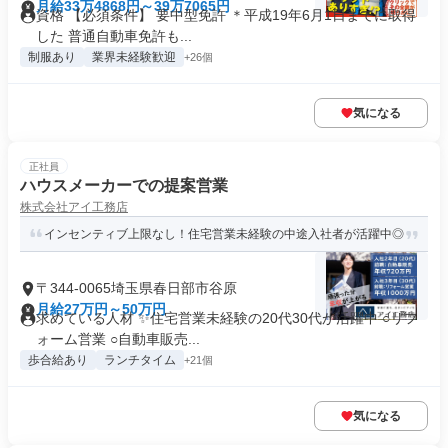
月給33万4868円～39万7065円
資格 【必須条件】 要中型免許 ＊平成19年6月1日までに取得
した 普通自動車免許も...
制服あり
業界未経験歓迎
+26個
気になる
正社員
ハウスメーカーでの提案営業
株式会社アイ工務店
インセンティブ上限なし！住宅営業未経験の中途入社者が活躍中◎
〒344-0065埼玉県春日部市谷原
月給27万円～50万円
求めている人材 ✨住宅営業未経験の20代30代が活躍中 ○リフ
ォーム営業 ○自動車販売...
歩合給あり
ランチタイム
+21個
気になる