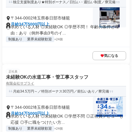
独立支援制度あり★特別ボーナス／日払い・週払い制度／寮完備
〒344-0002埼玉県春日部市樋籠
月給34万5000円以上
求めている人材 ◎未経験OK ◎学歴不問！ 年齢の条件と理
由：あり（例外事由3号のイ...
制服あり
業界未経験歓迎
+24個
気になる
正社員
未経験OKの水道工事・管工事スタッフ
有限会社サプライ
月給34.5万円～／特別ボーナス30万円／前払いあり／寮完備
〒344-0002埼玉県春日部市樋籠
月給34万5000円以上
求めている人材 ◎未経験OK ◎学歴不問 ◎正社員デビューも
応援 ◎手に職をつけたい方...
制服あり
業界未経験歓迎
+24個