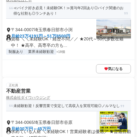
株式会社はとや
≪バイク好き必見！未経験OK！≫賞与年2回あり◎バイク関連のお
得な社割も◎ランチあり！
〒344-0007埼玉県春日部市小渕
月給23万4191円～51万8500円
資格 ＼＼未経験OK・経歴不問／／ ★20代～50代多数在籍
中！ ★高卒、高専卒の方も...
制服あり
業界未経験歓迎
+18個
気になる
正社員
不動産営業
株式会社ダイワハウジング
未経験歓迎！反響営業で安定して高収入を実現可能◎ノルマなし
〒344-0065埼玉県春日部市谷原
月給30万円～45万円
求めている人材 ＼未経験OK！営業経験者は優遇／ ★普通自動