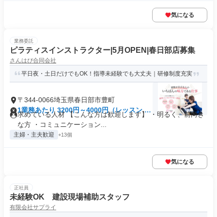
気になる
業務委託
ピラティスインストラクター|5月OPEN|春日部店募集
さんはぴ合同会社
平日夜・土日だけでもOK！指導未経験でも大丈夫｜研修制度充実
〒344-0066埼玉県春日部市豊町
1業務あたり 3200円～4000円（レッスン 60
求めている人材 【こんな方は歓迎します】 ・明るく、前向き
分）
な方 ・コミュニケーション...
主婦・主夫歓迎
+13個
気になる
正社員
未経験OK 建設現場補助スタッフ
有限会社サプライ