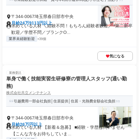
〒344-0067埼玉県春日部市中央
月給24万9113円以上
求めている人材 ＼経験不問！もちろん経験者歓迎／ *第二新卒
歓迎／学歴不問／ブランクO...
業界未経験歓迎
+39個
気になる
業務委託
単身で働く技能実習生研修寮の管理人スタッフ(通い勤
務)
株式会社共立メンテナンス
引越費用一部会社負担│住居提供│住居・光熱費全額会社負担
〒344-0067埼玉県春日部市中央
月給26万円以上
求めている人材 【新着＆急募】 ■経験・学歴は問いません
【こんな方をお待ちしていま...