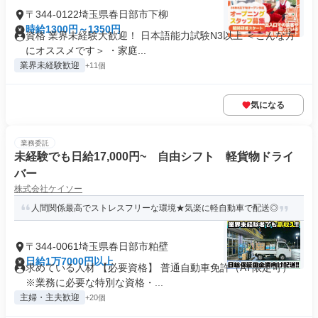
〒344-0122埼玉県春日部市下柳
時給1300円～1350円
資格 業界未経験大歓迎！ 日本語能力試験N3以上 ＜こんな方
にオススメです＞ ・家庭...
業界未経験歓迎
+11個
気になる
業務委託
未経験でも日給17,000円~ 自由シフト 軽貨物ドライ
バー
株式会社ケイソー
人間関係最高でストレスフリーな環境★気楽に軽自動車で配送◎
〒344-0061埼玉県春日部市粕壁
日給1万7000円以上
求めている人材 【必要資格】 普通自動車免許（AT限定可）
※業務に必要な特別な資格・...
主婦・主夫歓迎
+20個