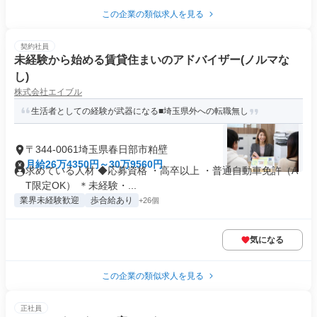
この企業の類似求人を見る
契約社員
未経験から始める賃貸住まいのアドバイザー(ノルマな
し)
株式会社エイブル
生活者としての経験が武器になる■埼玉県外への転職無し
〒344-0061埼玉県春日部市粕壁
月給26万4350円～30万9560円
求めている人材 ◆応募資格 ・高卒以上 ・普通自動車免許（A
T限定OK） ＊未経験・...
業界未経験歓迎
歩合給あり
+26個
気になる
この企業の類似求人を見る
正社員