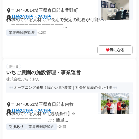
〒344-0014埼玉県春日部市豊野町
月給20万円～26万円
求めている人材 ⸜⸜✨長期で安定の勤務が可能✨⸝⸝ ￣￣￣￣￣
￣￣￣￣￣￣￣￣￣￣￣￣...
業界未経験歓迎
+12個
気になる
正社員
いちご農園の施設管理・事業運営
株式会社ぷらうおん
オープニング募集！障がい者×農業｜社会的意義の高い仕事
〒344-0051埼玉県春日部市内牧
月給24万円～26万円
求めている人材 ⭐【必須条件】⭐ ￣￣￣￣￣￣￣￣￣￣￣￣￣
￣￣￣￣￣￣￣ ・ごく簡単...
制服あり
業界未経験歓迎
+24個