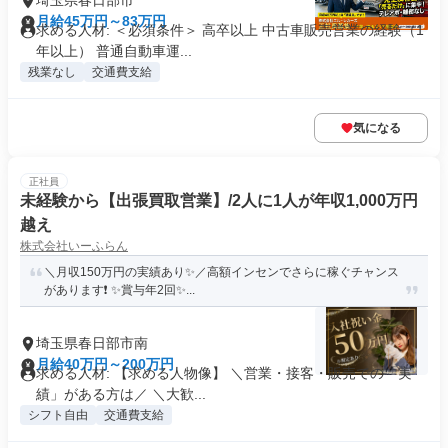
埼玉県春日部市
月給45万円～83万円
求める人材: ＜必須条件＞ 高卒以上 中古車販売営業の経験（1
年以上） 普通自動車運...
残業なし
交通費支給
気になる
正社員
未経験から【出張買取営業】/2人に1人が年収1,000万円
越え
株式会社いーふらん
＼月収150万円の実績あり✨／高額インセンでさらに稼ぐチャンス
があります❗ ✨賞与年2回✨...
埼玉県春日部市南
月給40万円～200万円
求める人材: 【求める人物像】 ＼営業・接客・販売での「実
績」がある方は／ ＼大歓...
シフト自由
交通費支給