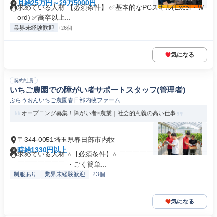
月給25万円～29万5000円
求めている人材 【必須条件】 ✅基本的なPCスキル(Excel・W
ord) ✅高卒以上...
業界未経験歓迎
+26個
気になる
契約社員
いちご農園での障がい者サポートスタッフ(管理者)
ぷらうおんいちご農園春日部内牧ファーム
オープニング募集！障がい者×農業｜社会的意義の高い仕事
〒344-0051埼玉県春日部市内牧
時給1330円以上
求めている人材 ⭐【必須条件】⭐ ￣￣￣￣￣￣￣￣￣￣￣￣￣
￣￣￣￣￣￣￣ ・ごく簡単...
制服あり
業界未経験歓迎
+23個
気になる