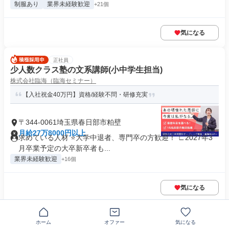
制服あり
業界未経験歓迎
+21個
気になる
正社員
少人数クラス塾の文系講師(小中学生担当)
株式会社臨海（臨海セミナー）
【入社祝金40万円】資格/経験不問・研修充実
〒344-0061埼玉県春日部市粕壁
月給27万8000円以上
求めている人材 ⭐大学中退者、専門卒の方歓迎！ ∟2027年3
月卒業予定の大卒新卒者も...
業界未経験歓迎
+16個
気になる
この企業の類似求人を見る
ホーム
オファー
気になる