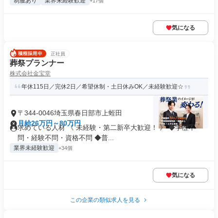
制服あり
業界未経験歓迎
+17個
気になる
正社員
葬祭プランナー
株式会社金宝堂
年休115日／完休2日／希望休制・土日休みOK／未経験歓迎☆
〒344-0046埼玉県春日部市上蛭田
月給26万円～80万円
求めている人材 《 未経験・第二新卒大歓迎！ 》 ◆学歴不
問・経験不問・資格不問 ◆普...
業界未経験歓迎
+34個
気になる
この企業の類似求人を見る