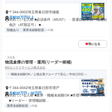
〒344-0002埼玉県春日部市樋籠
月給35万円以上
求めている人材 ■必須条件（MUST） ・普通自動車第一種運転
免許（AT限定可） ■...
制服あり
業界未経験歓迎
+37個
気になる
正社員
物流倉庫の管理・運用(リーダー候補)
MSロジテクサービス株式会社
職種未経験OK／上場企業グループで安心／年休120日
〒344-0042埼玉県春日部市増戸
月給20万円～30万円
求めている人材 ■業界・職種未経験OK ■学歴不問／無資格OK
■リーダー・管理職経験...
業界未経験歓迎
+25個