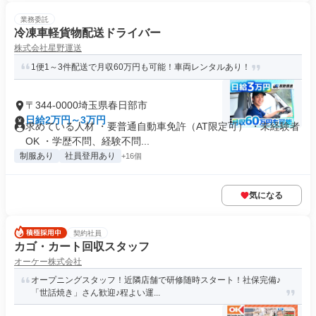
業務委託
冷凍車軽貨物配送ドライバー
株式会社星野運送
1便1～3件配送で月収60万円も可能！車両レンタルあり！
〒344-0000埼玉県春日部市
日給2万円～3万円
求めている人材 ・要普通自動車免許（AT限定可） ・未経験者
OK ・学歴不問、経験不問...
制服あり
社員登用あり
+16個
気になる
契約社員
カゴ・カート回収スタッフ
オーケー株式会社
オープニングスタッフ！近隣店舗で研修随時スタート！社保完備♪
「世話焼き」さん歓迎♪程よい運...