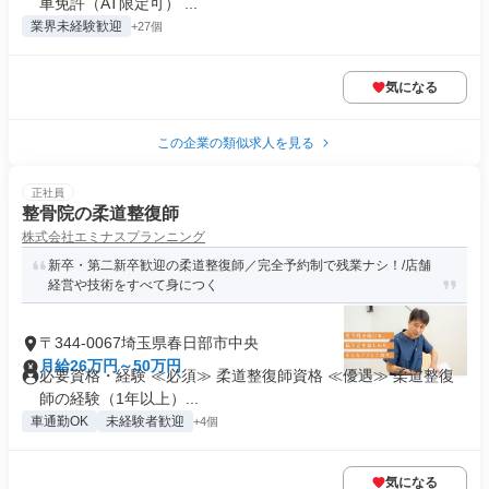
車免許（AT限定可） ...
業界未経験歓迎
+27個
気になる
この企業の類似求人を見る
正社員
整骨院の柔道整復師
株式会社エミナスプランニング
新卒・第二新卒歓迎の柔道整復師／完全予約制で残業ナシ！/店舗
経営や技術をすべて身につく
〒344-0067埼玉県春日部市中央
月給26万円～50万円
必要資格・経験 ≪必須≫ 柔道整復師資格 ≪優遇≫ 柔道整復
師の経験（1年以上）...
車通勤OK
未経験者歓迎
+4個
気になる