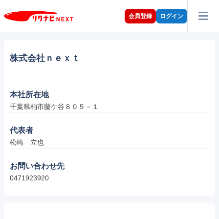
会員登録
ログイン
株式会社ｎｅｘｔ
本社所在地
千葉県柏市藤ケ谷８０５－１
代表者
松崎　立也
お問い合わせ先
0471923920