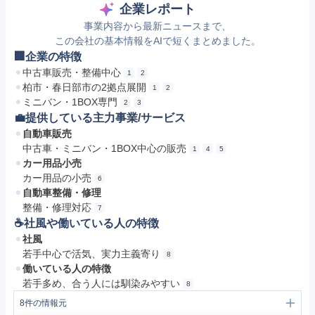
企業レポート
事業内容から最新ニュースまで、
この会社の基本情報をAIで短くまとめました。
🏢企業の特徴
中古車販売・整備中心
1
2
柏市・春日部市の2拠点展開
1
2
ミニバン・1BOX専門
2
3
💼提供している主力事業/サービス
自動車販売
中古車・ミニバン・1BOX中心の販売
1
4
5
カー用品小売
カー用品の小売
6
自動車整備・修理
整備・修理対応
7
☕️社風や働いている人の特徴
社風
若手中心で活気、実力主義寄り
8
働いている人の特徴
若手多め、合う人には馴染みやすい
8
8
件の情報元