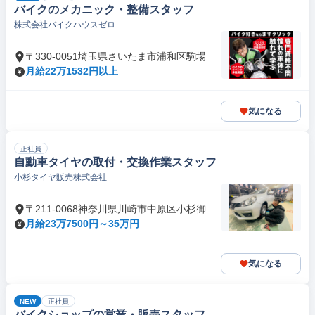
バイクのメカニック・整備スタッフ
株式会社バイクハウスゼロ
〒330-0051埼玉県さいたま市浦和区駒場
月給22万1532円以上
気になる
正社員
自動車タイヤの取付・交換作業スタッフ
小杉タイヤ販売株式会社
〒211-0068神奈川県川崎市中原区小杉御殿
町
月給23万7500円～35万円
気になる
NEW
正社員
バイクショップの営業・販売スタッフ