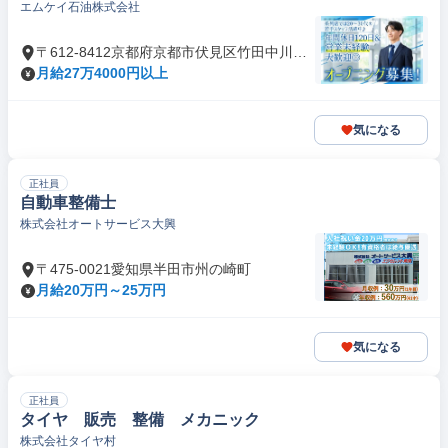
エムケイ石油株式会社
〒612-8412京都府京都市伏見区竹田中川原
町
月給27万4000円以上
気になる
正社員
自動車整備士
株式会社オートサービス大興
〒475-0021愛知県半田市州の崎町
月給20万円～25万円
気になる
正社員
タイヤ 販売 整備 メカニック
株式会社タイヤ村