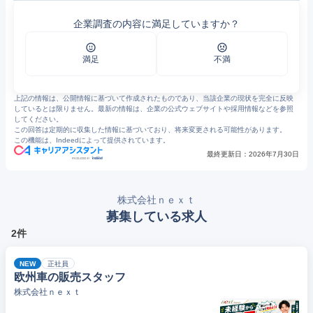
1
https://next.rikunabi.com/company/1525522560/
2
https://www.chibabank.co.jp/hojin/finance/finance37/pdf/2024/03_57.pdf
企業調査の内容に満足していますか？
3
https://compalyze.co.jp/company/6040001069777
4
https://www.r-agent.com/kensaku/companydetail/e6473/
5
株式会社nextの求人・転職情報／中古車販売店の業務サポートスタッフ｜とらばーゆ
6
https://www.hatalike.jp/viewjob/c3ae3849c1689b7f/
満足
不満
7
https://townwork.net/company/1572435415/
8
https://jobtalk.jp/companies/3539889/answers
上記の情報は、公開情報に基づいて作成されたものであり、当該企業の現状を完全に反映
しているとは限りません。最新の情報は、企業の公式ウェブサイトや採用情報などを参照
してください。
この回答は定期的に収集した情報に基づいており、将来変更される可能性があります。
この機能は、Indeedによって提供されています。
最終更新日：
2026年7月30日
株式会社ｎｅｘｔ
募集している求人
2件
NEW
正社員
欧州車の販売スタッフ
株式会社ｎｅｘｔ