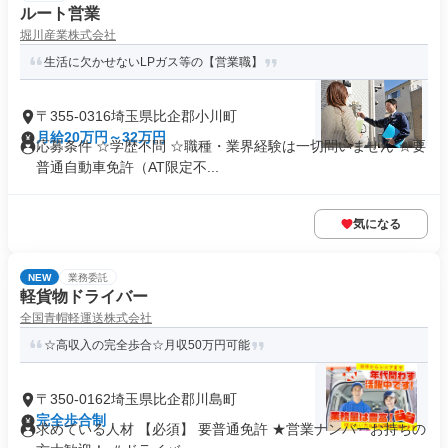
ルート営業
堀川産業株式会社
生活に欠かせないLPガス等の【営業職】
〒355-0316埼玉県比企郡小川町
月給20万円～32万円
応募条件 ☆学歴不問 ☆職種・業界経験は一切問いません ☆要
普通自動車免許（AT限定不...
気になる
NEW
業務委託
軽貨物ドライバー
全国青帽軽運送株式会社
☆高収入の完全歩合☆月収50万円可能
〒350-0162埼玉県比企郡川島町
完全歩合制
求めている人材 【必須】 要普通免許 ★営業ナンバーお持ちの