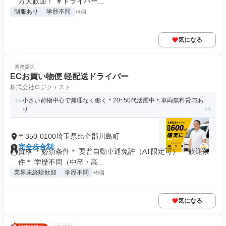
方大歓迎！ ＃ドライバー...
制服あり
学歴不問
+4個
気になる
業務委託
ECお買い物便 軽配送ドライバー
株式会社ロジクエスト
小さい荷物中心で無理なく働く＊20~50代活躍中＊車両無料貸与あ
り
〒350-0100埼玉県比企郡川島町
完全歩合制
資格 ＊必須条件＊ 要普自動車通免許（AT限定可） ＊歓迎条
件＊ 学歴不問（中卒・高...
業界未経験歓迎
学歴不問
+9個
気になる