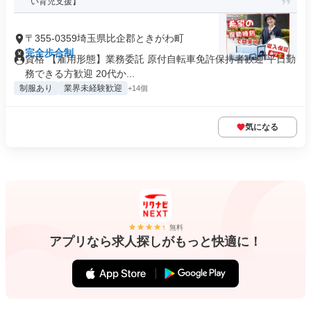
い育児支援】
〒355-0359埼玉県比企郡ときがわ町
完全歩合制
資格 【雇用形態】業務委託 原付自転車免許保持者歓迎 平日勤
務できる方歓迎 20代か...
制服あり
業界未経験歓迎
+14個
気になる
無料
アプリなら求人探しがもっと快適に！