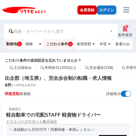
会員登録
ログイン
職種・キーワードから探す
条件保存
勤務地
職種
こだわり条件
雇用形態
年収
新着のみ
1
1
こだわり条件の追加設定を忘れていませんか？
土日祝休み
年間休日120日以上
完全週休2日制
学歴
比企郡（埼玉県）、完全歩合制の転職・求人情報
8
件
1
〜
8
件目を表示中
関連度順
新着順
詳細表示
業務委託
軽自動車での宅配STAFF 軽貨物ドライバー
ドライバーズサポート株式会社
未経験から月50万可！同乗研修・車両レンタル