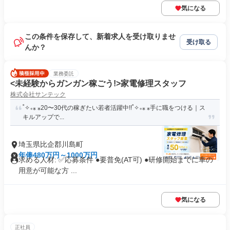
気になる
この条件を保存して、新着求人を受け取りませ
受け取る
んか？
業務委託
<未経験からガンガン稼ごう!>家電修理スタッフ
株式会社サンテック
˚✧₊⁎ ⁎20〜30代の稼ぎたい若者活躍中!!˚✧₊⁎ ⁎手に職をつける｜ス
キルアップで...
埼玉県比企郡川島町
年俸480万円～1000万円
求める人材: ✅️応募条件 ●要普免(AT可) ●研修開始までに車の
用意が可能な方 ...
気になる
正社員