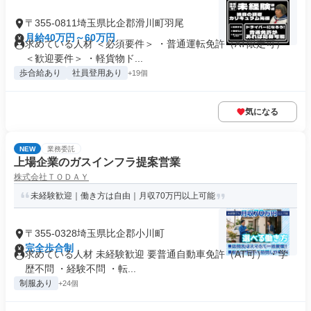
〒355-0811埼玉県比企郡滑川町羽尾
月給40万円～60万円
求めている人材 ＜必須要件＞ ・普通運転免許（AT限定可）
＜歓迎要件＞ ・軽貨物ド...
歩合給あり
社員登用あり
+19個
気になる
NEW
業務委託
上場企業のガスインフラ提案営業
株式会社ＴＯＤＡＹ
未経験歓迎｜働き方は自由｜月収70万円以上可能
〒355-0328埼玉県比企郡小川町
完全歩合制
求めている人材 未経験歓迎 要普通自動車免許（AT可） ・学
歴不問 ・経験不問 ・転...
制服あり
+24個