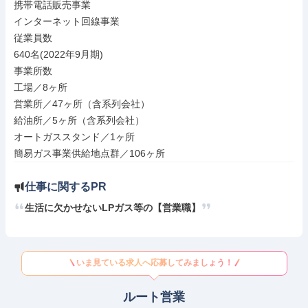
携帯電話販売事業

インターネット回線事業

従業員数

640名(2022年9月期)

事業所数

工場／8ヶ所

営業所／47ヶ所（含系列会社）

給油所／5ヶ所（含系列会社）

オートガススタンド／1ヶ所

簡易ガス事業供給地点群／106ヶ所
仕事に関するPR
生活に欠かせないLPガス等の【営業職】
いま見ている求人へ応募してみましょう！
ルート営業