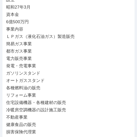
昭和27年3月

資本金

6億500万円

事業内容

ＬＰガス（液化石油ガス）製造販売

簡易ガス事業

都市ガス事業

電力販売事業

発電・売電事業

ガソリンスタンド

オートガススタンド

各種燃料油の販売

リフォーム事業

住宅設備機器・各種建材の販売

冷暖房空調機器の設計施工販売

不動産事業

健康食品の販売

損害保険代理業
