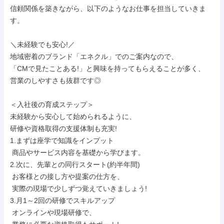
信頼関係を築きながら、以下のようなお仕事を担当していきま
す。

＼未経験でも安心!／

地域密着のブランド「エネクル」でのご案内なので、

「CMで見たことある!」と興味を持ってもらえることが多く、

営業のしやすさも抜群です◎

＜入社後の育成ステップ＞

未経験から安心して始められるように、

研修や資格取得の支援体制も充実!

1.まずは座学で知識をインプット

 商品やサービス内容を基礎から学びます。

2.次に、先輩との同行スタート(約半年間)

 お客様との接し方や提案の仕方を、

 実際の現場で少しずつ覚えていきましょう!

3.月1～2回の研修でスキルアップ

 オンラインや現場研修で、
