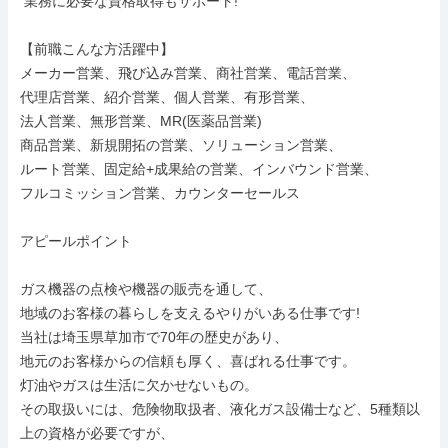
 業務に必要な資格取得もサポート!

【前職こんな方活躍中】

メーカー営業、飛び込み営業、商社営業、電話営業、

代理店営業、紹介営業、個人営業、有形営業、

法人営業、無形営業、MR(医薬品営業)

商品営業、新規開拓の営業、ソリューション営業、

ルート営業、固定給+成果給の営業、インバウンド営業、

フルコミッション営業、カウンターセールス

アピールポイント

ガス機器の点検や機器の販売を通して、

地域のお客様の暮らしを支えるやりがいある仕事です!

当社は埼玉県草加市で70年の歴史があり、

地元のお客様からの信頼も厚く、喜ばれる仕事です。

灯油やガスは生活に欠かせないもの。

その取扱いには、危険物取扱者、液化ガス設備士など、5種類以
上の資格が必要ですが、
