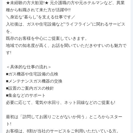
★未経験の方大歓迎!★ 元介護職の方や元ホテルマンなど、異業
種から転職されて来た方が活躍中!!

＼身近な“暮らし”を支える仕事です／

入社後は、ガスや住宅設備など“ライフライン”に関わるサービス
を、

既存のお客様を中心にご提案していきます。

地域での知名度が高く、お話を聞いていただきやすいのも魅力で
す!

＜具体的な仕事の流れ＞

■ガス機器や住宅設備の点検

■メンテナンスガス機器の交換

■設置のご案内ガスの検針

■集金などのサポート

必要に応じて、電気や水回り、ネット回線などのご提案も!

最初は「訪問してお困りごとがないか伺う」ところからスター
ト!

お客様は、8割が当社のサービスをご利用いただいている方。
