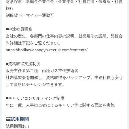
財形貯蓄・退職金企業年金・企業年金・社員共済・保養所・社員
旅行

制服貸与・マイカー通勤可

■中途社員研修

当社の歴史、各部門の仕事内容の説明、就業規則の説明、懇親会

※詳細は下記をご覧ください。

https://horikawasangyo-recruit.com/contents/

■資格取得支援制度

販売主任者第二種、丙種ガス主任技術者

社内講習会を開催し、資格取得をバックアップ。中途社員も安心
して資格にチャレンジできます。

■キャリアコンサルティング制度

年に一度、人事担当者によるキャリア等に関する面談を実施
試用期間
試用期間あり
