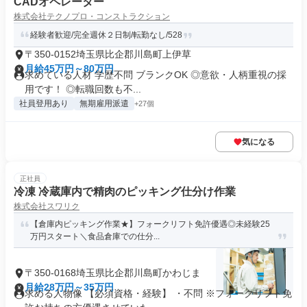
CADオペレーター
株式会社テクノプロ・コンストラクション
経験者歓迎/完全週休２日制/転勤なし/528
〒350-0152埼玉県比企郡川島町上伊草
月給45万円～80万円
求めている人材 学歴不問 ブランクOK ◎意欲・人柄重視の採
用です！ ◎転職回数も不...
社員登用あり
無期雇用派遣
+27個
気になる
正社員
冷凍 冷蔵庫内で精肉のピッキング仕分け作業
株式会社スワリク
【倉庫内ピッキング作業★】フォークリフト免許優遇◎未経験25
万円スタート＼食品倉庫での仕分...
〒350-0168埼玉県比企郡川島町かわじま
月給28万円～35万円
求める人物像 【必須資格・経験】 ・不問 ※フォークリフト免