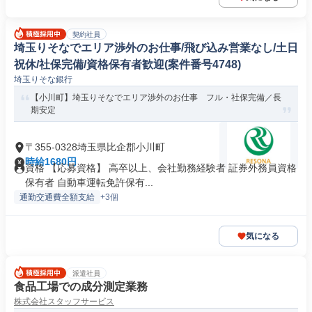
契約社員
埼玉りそなでエリア渉外のお仕事/飛び込み営業なし/土日
祝休/社保完備/資格保有者歓迎(案件番号4748)
埼玉りそな銀行
【小川町】埼玉りそなでエリア渉外のお仕事 フル・社保完備／長
期安定
〒355-0328埼玉県比企郡小川町
時給1680円
資格 【応募資格】 高卒以上、会社勤務経験者 証券外務員資格
保有者 自動車運転免許保有...
通勤交通費全額支給
+3個
気になる
派遣社員
食品工場での成分測定業務
株式会社スタッフサービス