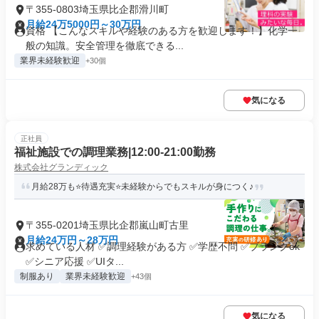
〒355-0803埼玉県比企郡滑川町
月給24万5000円～30万円
資格 【こんなスキルや経験のある方を歓迎します！】化学一
般の知識。安全管理を徹底できる...
業界未経験歓迎
+30個
気になる
正社員
福祉施設での調理業務|12:00-21:00勤務
株式会社グランディック
月給28万も⭐待遇充実⭐未経験からでもスキルが身につく♪
〒355-0201埼玉県比企郡嵐山町古里
月給24万円～28万円
求めている人材 ✅調理経験がある方 ✅学歴不問 ✅ブランクok
✅シニア応援 ✅UIタ...
制服あり
業界未経験歓迎
+43個
気になる