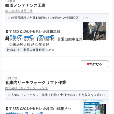
正社員
鉄道メンテナンス工事
株式会社内外電工社
鉄道系職種／年間128日休！1年目から年収550万～！
〒350-0126埼玉県比企郡川島町
日給1万1000円～1万4300円
求めている人材 【必須要件】 普通自動車免許（AT限定可）
◎未経験大歓迎 ◎業界経...
制服あり
業界未経験歓迎
+34個
気になる
契約社員
倉庫内リーチフォークリフト作業
株式会社日本アウトソーシング
人気のフォークリフト作業！日勤＆土日祝休みで安定収入を実現♪
〒355-0204埼玉県比企郡嵐山町花見台