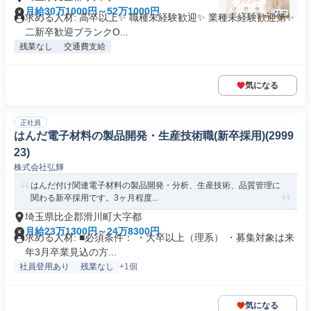
月給30万1000円～52万1000円
求める人材: 高卒以上✨ 職種未経験歓迎✨ 業種未経験歓迎第✨
二新卒歓迎ブランクO...
残業なし
交通費支給
気になる
正社員
はんだ電子材料の製品開発・生産技術職(新卒採用)(2999
23)
株式会社弘輝
はんだ付け関連電子材料の製品開発・分析、生産技術、品質管理に
関わる新卒採用です。3ヶ月程度...
埼玉県比企郡滑川町大字都
月給23万1300円～24万8300円
求める人材: ■必須条件： ・大卒以上（理系） ・募集対象は来
年3月卒業見込の方...
社員登用あり
残業なし
+1個
気になる