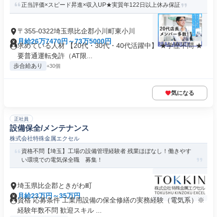
正当評価×スピード昇進×収入UP★実質年122日以上休み保証
〒355-0322埼玉県比企郡小川町東小川
月給26万7470円～73万5000円
求めている人材 【20代・30代・40代活躍中】 ★学歴不問 ★
要普通運転免許（AT限...
歩合給あり
+30個
気になる
正社員
設備保全/メンテナンス
株式会社特殊金属エクセル
資格不問【埼玉】工場の設備管理経験者 残業ほぼなし！働きやす
い環境での電気保全職 募集！
埼玉県比企郡ときがわ町
月給23万円～35万円
資格 応募条件 工業用設備の保全修繕の実務経験（電気系）※
経験年数不問 歓迎スキル ...