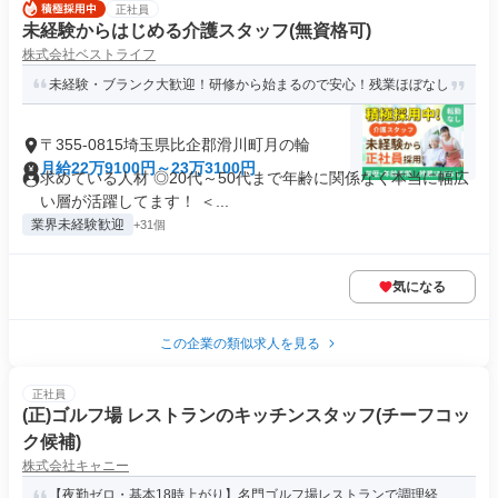
正社員
未経験からはじめる介護スタッフ(無資格可)
株式会社ベストライフ
未経験・ブランク大歓迎！研修から始まるので安心！残業ほぼなし
〒355-0815埼玉県比企郡滑川町月の輪
月給22万9100円～23万3100円
求めている人材 ◎20代～50代まで年齢に関係なく本当に幅広
い層が活躍してます！ ＜...
業界未経験歓迎
+31個
気になる
この企業の類似求人を見る
正社員
(正)ゴルフ場 レストランのキッチンスタッフ(チーフコッ
ク候補)
株式会社キャニー
【夜勤ゼロ・基本18時上がり】名門ゴルフ場レストランで調理経