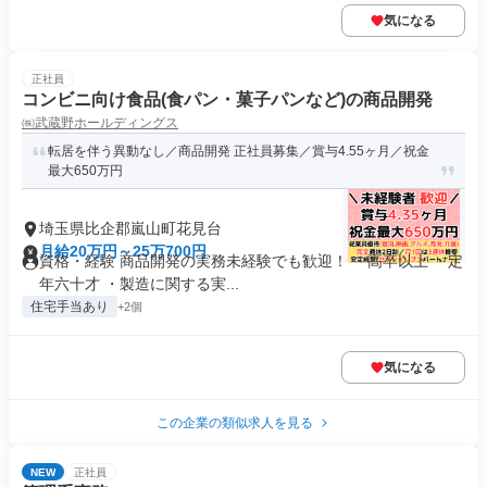
気になる
正社員
コンビニ向け食品(食パン・菓子パンなど)の商品開発
㈱武蔵野ホールディングス
転居を伴う異動なし／商品開発 正社員募集／賞与4.55ヶ月／祝金
最大650万円
埼玉県比企郡嵐山町花見台
月給20万円～25万700円
資格・経験 商品開発の実務未経験でも歓迎！ ・高卒以上 ・定
年六十才 ・製造に関する実...
住宅手当あり
+2個
気になる
この企業の類似求人を見る
NEW
正社員