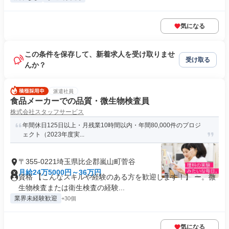
気になる
この条件を保存して、新着求人を受け取りませ
受け取る
んか？
派遣社員
食品メーカーでの品質・微生物検査員
株式会社スタッフサービス
年間休日125日以上・月残業10時間以内・年間80,000件のプロジ
ェクト（2023年度実...
〒355-0221埼玉県比企郡嵐山町菅谷
月給24万5000円～36万円
資格 【こんなスキルや経験のある方を歓迎します！】 ー。微
生物検査または衛生検査の経験...
業界未経験歓迎
+30個
気になる