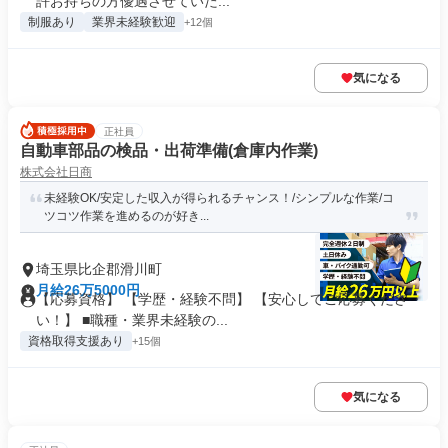
許お持ちの方優遇させていた...
制服あり
業界未経験歓迎
+12個
気になる
正社員
自動車部品の検品・出荷準備(倉庫内作業)
株式会社日商
未経験OK/安定した収入が得られるチャンス！/シンプルな作業/コ
ツコツ作業を進めるのが好き...
埼玉県比企郡滑川町
月給26万5000円
【応募資格】 【学歴・経験不問】 【安心してご応募くださ
い！】 ■職種・業界未経験の...
資格取得支援あり
+15個
気になる