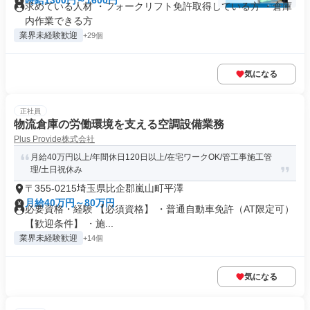
時給1300円～1600円
求めている人材 ・フォークリフト免許取得している方 ・倉庫
内作業できる方
業界未経験歓迎
+29個
気になる
正社員
物流倉庫の労働環境を支える空調設備業務
Plus Provide株式会社
月給40万円以上/年間休日120日以上/在宅ワークOK/管工事施工管
理/土日祝休み
〒355-0215埼玉県比企郡嵐山町平澤
月給40万円～80万円
必要資格・経験 【必須資格】 ・普通自動車免許（AT限定可）
【歓迎条件】 ・施...
業界未経験歓迎
+14個
気になる