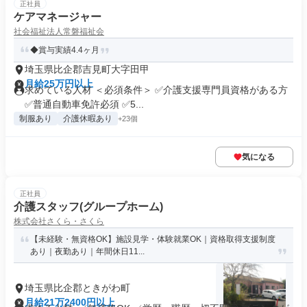
正社員
ケアマネージャー
社会福祉法人常磐福祉会
◆賞与実績4.4ヶ月
埼玉県比企郡吉見町大字田甲
月給25万円以上
求めている人材 ＜必須条件＞ ✅介護支援専門員資格がある方
✅普通自動車免許必須 ✅5...
制服あり
介護休暇あり
+23個
気になる
正社員
介護スタッフ(グループホーム)
株式会社さくら・さくら
【未経験・無資格OK】施設見学・体験就業OK｜資格取得支援制度
あり｜夜勤あり｜年間休日11...
埼玉県比企郡ときがわ町
月給21万2400円以上