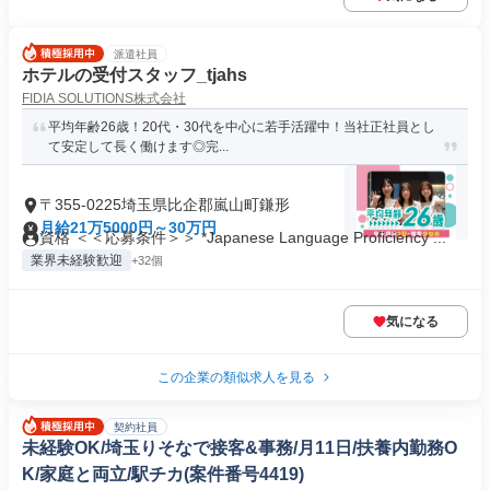
派遣社員
ホテルの受付スタッフ_tjahs
FIDIA SOLUTIONS株式会社
平均年齢26歳！20代・30代を中心に若手活躍中！当社正社員とし
て安定して長く働けます◎完...
〒355-0225埼玉県比企郡嵐山町鎌形
月給21万5000円～30万円
資格 ＜＜応募条件＞＞ *Japanese Language Proficiency ...
業界未経験歓迎
+32個
気になる
この企業の類似求人を見る
契約社員
未経験OK/埼玉りそなで接客&事務/月11日/扶養内勤務O
K/家庭と両立/駅チカ(案件番号4419)