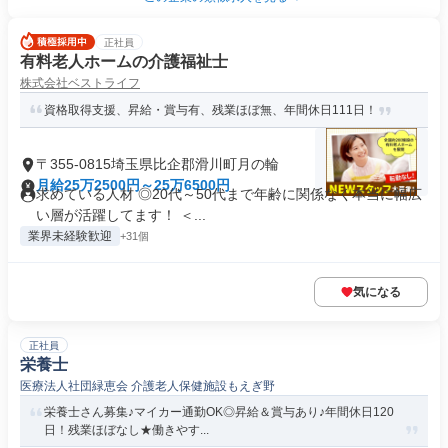
正社員
有料老人ホームの介護福祉士
株式会社ベストライフ
資格取得支援、昇給・賞与有、残業ほぼ無、年間休日111日！
〒355-0815埼玉県比企郡滑川町月の輪
月給25万2500円～25万6500円
求めている人材 ◎20代～50代まで年齢に関係なく本当に幅広
い層が活躍してます！ ＜...
業界未経験歓迎
+31個
気になる
正社員
栄養士
医療法人社団緑恵会 介護老人保健施設もえぎ野
栄養士さん募集♪マイカー通勤OK◎昇給＆賞与あり♪年間休日120
日！残業ほぼなし★働きやす...