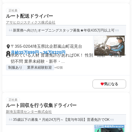
正社員
ルート配送ドライバー
アサヒロジスティクス株式会社
新業務へ向けたオープニングスタッフ募集★年収435万円以上可
〒355-0204埼玉県比企郡嵐山町花見台
月給35万899円～36万8320円
求めている人材 普通免許があればOK！ 性別・経験・学歴は一
切不問 業界未経験・新卒・...
制服あり
業界未経験歓迎
+42個
気になる
正社員
ルート回収を行う収集ドライバー
新埼玉環境センター株式会社
35歳以下の募集＊月給24万円～【賞与年3回】普通免許でOK