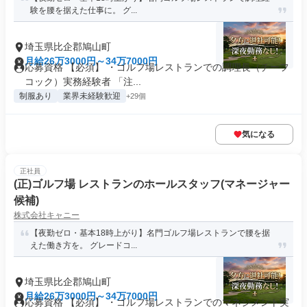
験を腰を据えた仕事に。 グ...
埼玉県比企郡鳩山町
月給26万3000円～34万7000円
応募資格 【必須】 ・ゴルフ場レストランでの調理長（チーフ
コック）実務経験者 「注...
制服あり
業界未経験歓迎
+29個
気になる
正社員
(正)ゴルフ場 レストランのホールスタッフ(マネージャー
候補)
株式会社キャニー
【夜勤ゼロ・基本18時上がり】名門ゴルフ場レストランで腰を据
えた働き方を。 グレードコ...
埼玉県比企郡鳩山町
月給26万3000円～34万7000円
応募資格 【必須】 ・ゴルフ場レストランでのマネジメント実