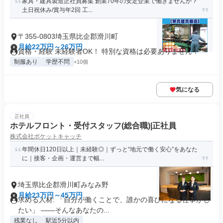
家具・建具製造正社員募集 創業70年の安定企業で働きませんか？
土日祝休み/賞与年2回 工...
〒355-0803埼玉県比企郡滑川町
月給22万円～26万円
資格・経験 未経験者OK！ 特別な資格は必要ありません！
制服あり
学歴不問
+10個
気になる
正社員
ホテルフロント・受付スタッフ(総合職)|正社員
株式会社ポケットキャッチ
年間休日120日以上｜未経験◎｜ずっと“地元で働く安心”をあなた
に｜接客・企画・運営まで幅...
埼玉県比企郡滑川町みなみ野
月給23万円～45万円
求める人材: 「自分が働くことで、誰かの喜びになる仕事がし
たい」 ——そんなあなたの...
残業なし
駅近5分以内