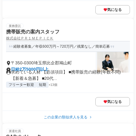
気になる
業務委託
携帯販売の案内スタッフ
株式会社ＰＲ１ＭＥＰＩＣＫ
経験者募集／年収600万円～720万円／残業なし／簡単応募
〒350-0300埼玉県比企郡鳩山町
日給2万5000円以上
求めている人材 【必須項目】 ■携帯販売の経験(年数不問)
【新着＆急募】 ■20代...
フリーター歓迎
短期
+13個
気になる
この企業の類似求人を見る
派遣社員