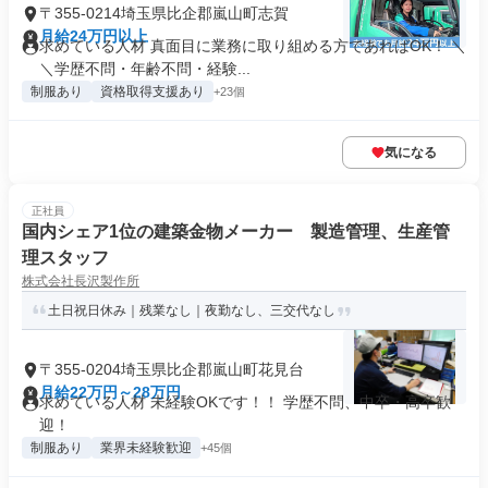
〒355-0214埼玉県比企郡嵐山町志賀
月給24万円以上
求めている人材 真面目に業務に取り組める方であればOK！ ＼
＼学歴不問・年齢不問・経験...
制服あり
資格取得支援あり
+23個
気になる
正社員
国内シェア1位の建築金物メーカー 製造管理、生産管
理スタッフ
株式会社長沢製作所
土日祝日休み｜残業なし｜夜勤なし、三交代なし
〒355-0204埼玉県比企郡嵐山町花見台
月給22万円～28万円
求めている人材 未経験OKです！！ 学歴不問、中卒・高卒歓
迎！
制服あり
業界未経験歓迎
+45個