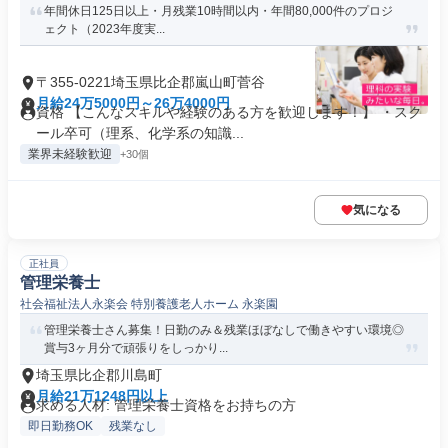
年間休日125日以上・月残業10時間以内・年間80,000件のプロジ
ェクト（2023年度実...
〒355-0221埼玉県比企郡嵐山町菅谷
月給24万5000円～26万4000円
資格 【こんなスキルや経験のある方を歓迎します！】 ・スク
ール卒可（理系、化学系の知識...
業界未経験歓迎
+30個
気になる
正社員
管理栄養士
社会福祉法人永楽会 特別養護老人ホーム 永楽園
管理栄養士さん募集！日勤のみ＆残業ほぼなしで働きやすい環境◎
賞与3ヶ月分で頑張りをしっかり...
埼玉県比企郡川島町
月給21万1248円以上
求める人材: 管理栄養士資格をお持ちの方
即日勤務OK
残業なし