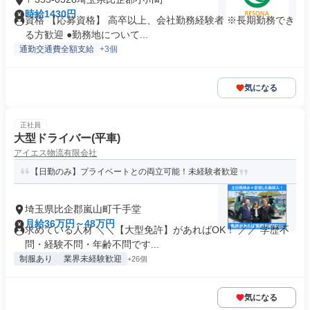
時給1430円
資格 【応募資格】 高卒以上、会社勤務経験者 ※長期勤務でき
る方歓迎 ●勤務地について...
通勤交通費全額支給
+3個
気になる
正社員
大型ドライバー(平車)
アイエス物流有限会社
【日勤のみ】プライベートとの両立可能！未経験者歓迎
埼玉県比企郡嵐山町千手堂
月給36万円～48万円
求めている人材 ＼＼【大型免許】があればOK！ ／／ 学歴不
問・経験不問・年齢不問です...
制服あり
業界未経験歓迎
+26個
気になる