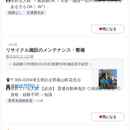
求める人材: ✓無資格OK ✓学歴・職歴一切不問◎ ブランクが
ある方もOK！ Wワ...
残業なし
交通費支給
気になる
正社員
リサイクル施設のメンテナンス・整備
株式会社エコ計画
未経験◎/年間休日120日/創業55年/連続黒字経営
〒355-0204埼玉県比企郡嵐山町花見台
月給25万円以上
求めている人材 【必須】 普通自動車免許 ◎未経験大歓迎 ◎
資格・経験不問 ～知識・...
業界未経験歓迎
+13個
気になる