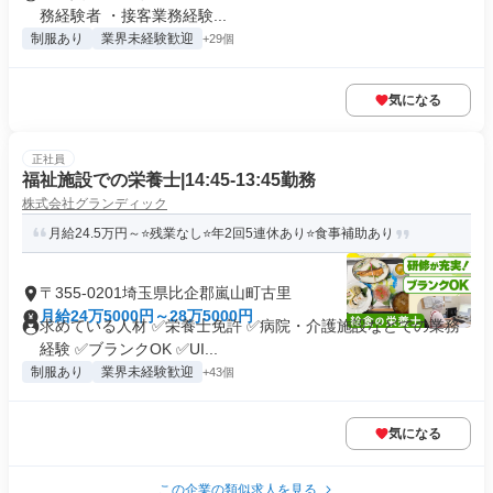
務経験者 ・接客業務経験...
制服あり
業界未経験歓迎
+29個
気になる
正社員
福祉施設での栄養士|14:45‐13:45勤務
株式会社グランディック
月給24.5万円～⭐残業なし⭐年2回5連休あり⭐食事補助あり
〒355-0201埼玉県比企郡嵐山町古里
月給24万5000円～28万5000円
求めている人材 ✅栄養士免許 ✅病院・介護施設などでの業務
経験 ✅ブランクOK ✅UI...
制服あり
業界未経験歓迎
+43個
気になる
この企業の類似求人を見る