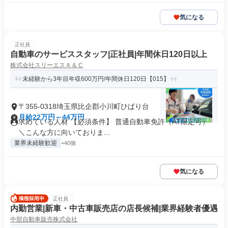
気になる
正社員
自動車のサービススタッフ|正社員|年間休日120日以上
株式会社スリーエスＡ＆Ｃ
未経験から3年目年収600万円/年間休日120日【015】
〒355-0318埼玉県比企郡小川町ひばり台
月給22万円～44万円
求めている人材 【必須条件】 普通自動車免許（AT限定可）
＼こんな方に向いておりま...
業界未経験歓迎
+40個
気になる
正社員
内勤営業|新車・中古車販売店の店長候補|業界経験者優遇
中部自動車販売株式会社