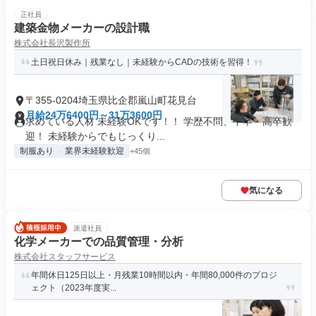
正社員
建築金物メーカーの設計職
株式会社長沢製作所
土日祝日休み｜残業なし｜未経験からCADの技術を習得！
〒355-0204埼玉県比企郡嵐山町花見台
月給24万6400円～31万3600円
求めている人材 未経験OKです！！ 学歴不問、中卒・高卒歓
迎！ 未経験からでもじっくり...
制服あり
業界未経験歓迎
+45個
気になる
派遣社員
化学メーカーでの品質管理・分析
株式会社スタッフサービス
年間休日125日以上・月残業10時間以内・年間80,000件のプロジ
ェクト（2023年度実...