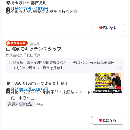
埼玉県比企郡吉見町
月給21万円～25万円
求める人材: 栄養士資格をお持ちの方
気になる
正社員
山岡家でキッチンスタッフ
株式会社丸千代山岡家
◎昇給・賞与年2回◎固定残業代なしで残業代は1分単位◎未経験
でも1年で店長へ！店長は月給4...
〒350-0158埼玉県比企郡川島町
月給30万円～36万円
資格 * 学歴不問 * 年齢不問 * 未経験スタートOK！ * 30代・40
代・中高年...
業界未経験歓迎
+14個
気になる