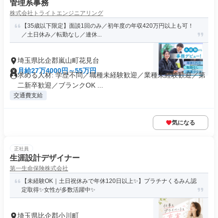
管理系事務
株式会社トライトエンジニアリング
【35歳以下限定】面談1回のみ／初年度の年収420万円以上も可！
／土日休み／転勤なし／連休...
埼玉県比企郡嵐山町花見台
月給27万4000円～55万円
求める人材: 学歴不問／職種未経験歓迎／業種未経験歓迎／第
二新卒歓迎／ブランクOK ...
交通費支給
気になる
正社員
生涯設計デザイナー
第一生命保険株式会社
【未経験OK｜土日祝休みで年休120日以上✨】プラチナくるみん認
定取得✨女性が多数活躍中✨
埼玉県比企郡小川町