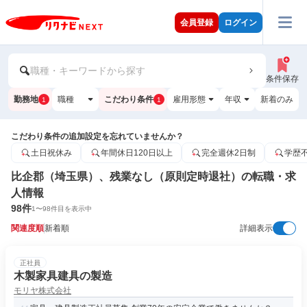
会員登録
ログイン
職種・キーワードから探す
条件保存
勤務地
職種
こだわり条件
雇用形態
年収
新着のみ
1
1
こだわり条件の追加設定を忘れていませんか？
土日祝休み
年間休日120日以上
完全週休2日制
学歴
比企郡（埼玉県）、残業なし（原則定時退社）の転職・求
人情報
98
件
1
〜
98
件目を表示中
関連度順
新着順
詳細表示
正社員
木製家具建具の製造
モリヤ株式会社