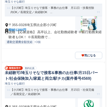
埼玉りそな銀行
【小川町】埼玉りそなで接客・事務のお仕事 月11日・扶養控除
内OK／長期安定／未経験OK ...
〒355-0328埼玉県比企郡小川町
時給1280円
資格 【応募資格】 高卒以上、会社勤務経験者 ※銀行勤務未経
験者もOK！ ※長期勤務で...
通勤交通費全額支給
+3個
気になる
契約社員
未経験可/埼玉りそなで接客&事務のお仕事/月15日パー
ト/社会保険加入/家庭と両立/駅チカ(案件番号4569)
埼玉りそな銀行
【小川町】埼玉りそなで接客・事務のお仕事 月15日・社保完備
／長期安定／未経験OK
〒355-0328埼玉県比企郡小川町