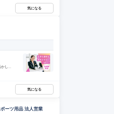
気になる
し...
気になる
ポーツ用品 法人営業