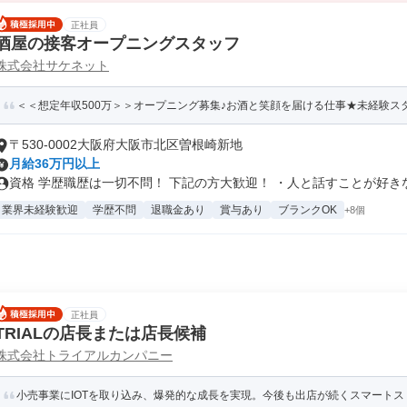
正社員
酒屋の接客オープニングスタッフ
株式会社サケネット
＜＜想定年収500万＞＞オープニング募集♪お酒と笑顔を届ける仕事★未経験ス
〒530-0002大阪府大阪市北区曽根崎新地
月給36万円以上
資格 学歴職歴は一切不問！ 下記の方大歓迎！ ・人と話すことが好きな方
業界未経験歓迎
学歴不問
退職金あり
賞与あり
ブランクOK
+8個
正社員
TRIALの店長または店長候補
株式会社トライアルカンパニー
小売事業にIOTを取り込み、爆発的な成長を実現。今後も出店が続くスマートスト