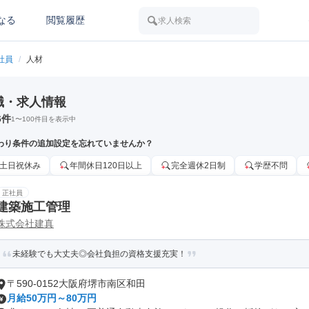
なる
閲覧履歴
求人検索
社員
/
人材
職・求人情報
6
件
1
〜
100
件目を表示中
わり条件の追加設定を忘れていませんか？
土日祝休み
年間休日120日以上
完全週休2日制
学歴不問
正社員
建築施工管理
株式会社建真
未経験でも大丈夫◎会社負担の資格支援充実！
〒590-0152大阪府堺市南区和田
月給50万円～80万円