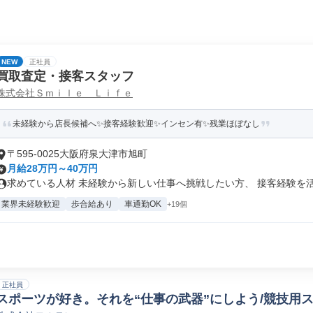
NEW
正社員
買取査定・接客スタッフ
株式会社Ｓｍｉｌｅ Ｌｉｆｅ
未経験から店長候補へ✨接客経験歓迎✨インセン有✨残業ほぼなし
〒595-0025大阪府泉大津市旭町
月給28万円～40万円
求めている人材 未経験から新しい仕事へ挑戦したい方、 接客経験を活か
業界未経験歓迎
歩合給あり
車通勤OK
+19個
正社員
スポーツが好き。それを“仕事の武器”にしよう/競技用ス