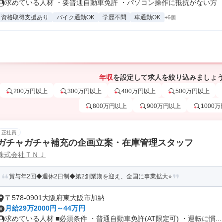
求めている人材 ・要普通自動車免許 ・パソコン操作に抵抗がない方 ・内
資格取得支援あり
バイク通勤OK
学歴不問
車通勤OK
+6個
年収
を設定して求人を絞り込みましょ
200万円以上
300万円以上
400万円以上
500万円以上
800万円以上
900万円以上
1000
正社員
ガチャガチャ補充の企画立案・在庫管理スタッフ
株式会社ＴＮＪ
賞与年2回◆週休2日制◆第2創業期を迎え、全国に事業拡大⭐
〒578-0901大阪府東大阪市加納
月給29万2000円～44万円
求めている人材 ■必須条件 ・普通自動車免許(AT限定可) ・運転に慣...