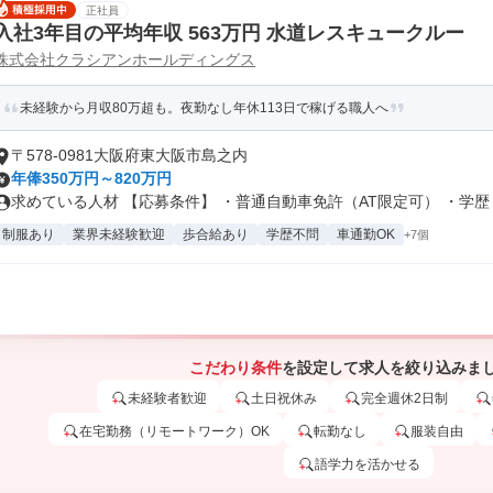
正社員
入社3年目の平均年収 563万円 水道レスキュークルー
株式会社クラシアンホールディングス
未経験から月収80万超も。夜勤なし年休113日で稼げる職人へ
〒578-0981大阪府東大阪市島之内
年俸350万円～820万円
求めている人材 【応募条件】 ・普通自動車免許（AT限定可） ・学歴・.
制服あり
業界未経験歓迎
歩合給あり
学歴不問
車通勤OK
+7個
こだわり条件
を設定して求人を絞り込みま
未経験者歓迎
土日祝休み
完全週休2日制
在宅勤務（リモートワーク）OK
転勤なし
服装自由
語学力を活かせる