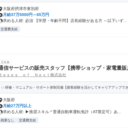
大阪府摂津市東別府
月給37万5000円～65万円
求める人材: 必須 【学歴・年齢不問】店長経験がある方 ～以下いず...
交通費支給
正社員
通信サービスの販売スタッフ【携帯ショップ・家電量販
Ｂａｓｅｓ ｏｆ Ｎｅｘｔ株式会社
研修・マニュアル・サポート体制完備【接客経験を活かしてキャリアアップできる
大阪府
月給27万円以上
求める人材: ▶推奨スキル * 普通自動車運転免許（AT限定可）あ...
残業なし
交通費支給