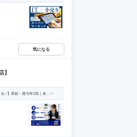
気になる
店】
✅】昇給・賞与年2回｜未...