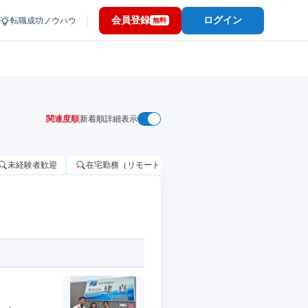
会員登録
ログイン
転職成功ノウハウ
無料
関連度順
新着順
詳細表示
未経験者歓迎
在宅勤務（リモートワーク）OK
家賃補助・住宅手当