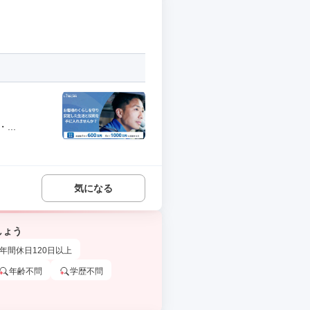
..
気になる
しょう
年間休日120日以上
年齢不問
学歴不問