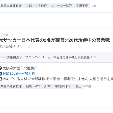
業界未経験歓迎
主婦・主夫歓迎
フリーター歓迎
学歴不問
+9個
正社員
元サッカー日本代表の2名が運営✅️20代活躍中の営業職
株式会社ＡＳＳＩＳＴ
✅大阪拠点オープニング✅Jリーガー中谷進之介が執行役員就任！
大阪府大阪市北区梅田
月給25万円～70万円
求めている人材 ✅未経験歓迎 ✅学歴・職歴問いません 人柄と意欲を重.
業界未経験歓迎
副業・WワークOK
年間休日120日以上
+23個