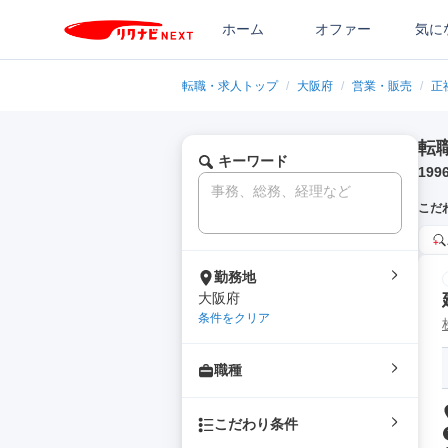
ホーム
オファー
気に
転職・求人トップ
/
大阪府
/
営業・販売
/
正
転
キーワード
199
こだ
勤務地
大阪府
条件をクリア
職種
こだわり条件