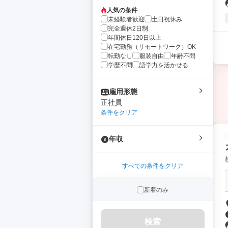
人気の条件
未経験者歓迎
土日祝休み
完全週休2日制
年間休日120日以上
在宅勤務（リモートワーク）OK
転勤なし
服装自由
年齢不問
学歴不問
語学力を活かせる
雇用形態
正社員
条件をクリア
年収
すべての条件をクリア
新着のみ
検索