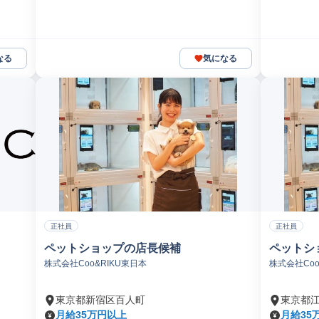
なる
気になる
正社員
正社員
ペットショップの店長候補
ペットシ
株式会社Coo&RIKU東日本
株式会社Coo
東京都新宿区百人町
東京都
月給35万円以上
月給35