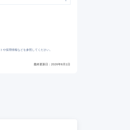
���Υڥåȥ���åפʤ�����ɥå����󥿡����и�˭�٤ʲ���ưʪ����Τ��������в񤤤򤪼��������ޤ���
トや採用情報などを参照してください。
最終更新日：
2026年8月1日