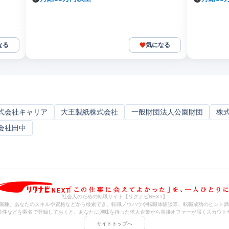
なる
気になる
式会社キャリア
大王製紙株式会社
一般財団法人公園財団
株
会社田中
社会人のための転職サイト【リクナビNEXT】
職種、あなたのスキルや資格などから検索でき、転職ノウハウや転職体験談等、転職成功のヒント満
条件などを匿名で登録しておくと、あなたに興味を持った求人企業から直接オファーが届くスカウト
サイトトップへ