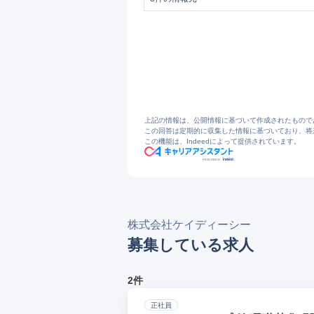
1
会社概要 | 大阪のペットショップなら空
2
https://www.pref.osaka.lg.jp/documents/
3
������� �����ɥå����󥿡
4
˭����Ź |
5
ʿ��Ź | ���Υڥå
6
7
https://www.kdc2000.co.jp/kobe_hotel.pd
8
ニュース | 株式会社ケー・デー・シー
上記の情報は、公開情報に基づいて作成されたもので
この回答は定期的に収集した情報に基づいており、将
この機能は、Indeedによって提供されています。
株式会社ケイディーシー
募集している求人
2件
正社員