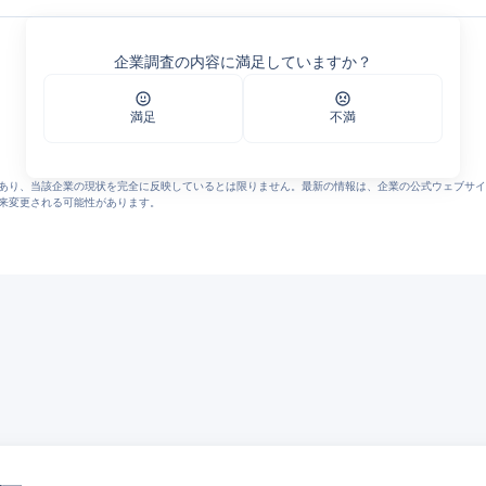
港ドッグセンター
1501/250228gyousyaitiran.pdf
企業調査の内容に満足していますか？
�
 ���Υڥåȥ���åפʤ�����ɥå����󥿡�
ȥ���åפʤ�����ɥå����󥿡�
満足
不満
f
あり、当該企業の現状を完全に反映しているとは限りません。最新の情報は、企業の公式ウェブサイ
来変更される可能性があります。