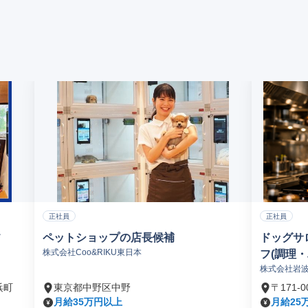
正社員
正社員
フ
ペットショップの店長候補
ドッグサ
株式会社Coo&RIKU東日本
フ(調理・
株式会社岩
浜町
東京都中野区中野
〒171
月給35万円以上
月給25