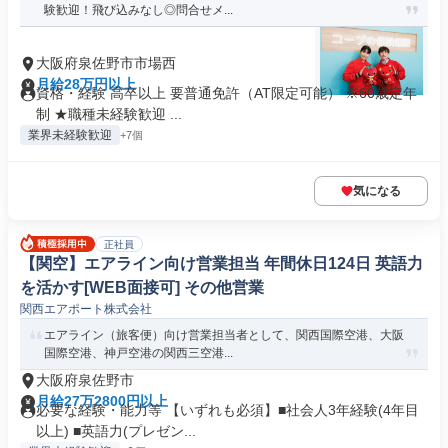
験歓迎！飛び込みなし◎問合せメ...
大阪府泉佐野市市場西
月給28万円以上
資格・経験 高卒以上 要普通免許（AT限定可能） ※60歳定年
制 ★職種未経験歓迎 ...
業界未経験歓迎
+7個
気になる
正社員
【関空】エアライン向け営業担当 年間休日124日 英語力
を活かす[WEB面接可] その他営業
関西エアポート株式会社
エアライン（旅客便）向け営業担当者として、関西国際空港、大阪
国際空港、神戸空港の関西三空港...
大阪府泉佐野市
月給27万2800円以上
必要な経験・能力等 【いずれも必須】■社会人3年経験(4年目
以上) ■英語力(プレゼン...