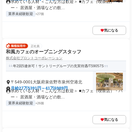
求めている人材 ＜こんな方は歓迎＞ ■カフェ（喫茶店）・バ
ー・ 居酒屋・酒場などの飲...
業界未経験歓迎
+27個
気になる
正社員
和風カフェのオープニングスタッフ
株式会社プロントコーポレーション
年2回5連休可！サントリーグループの充実待遇/TS9057S
〒549-0001大阪府泉佐野市泉州空港北
月給27万5391円～41万6989円
求めている人材 ＜こんな方は歓迎＞ ■カフェ（喫茶店）・バ
ー・ 居酒屋・酒場などの飲...
業界未経験歓迎
+26個
気になる