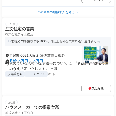
この企業の類似求人を見る
正社員
注文住宅の営業
株式会社アイ工務店
前職給与考慮◎年収1000万円以上も可◎年末年始16連休あり
〒598-0021大阪府泉佐野市日根野
月給35万円～65万円
求めている人材 ⭐提示給与については、 前職給与・役職考慮
のうえ決定いたします。 ＊職...
歩合給あり
ランチタイム
+23個
気になる
正社員
ハウスメーカーでの提案営業
株式会社アイ工務店