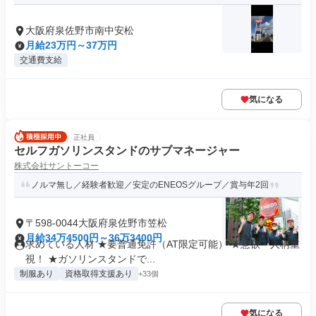
大阪府泉佐野市南中安松
月給23万円～37万円
交通費支給
気になる
正社員
セルフガソリンスタンドのサブマネージャー
株式会社サントーコー
ノルマ無し／経験者歓迎／安定のENEOSグループ／賞与年2回
〒598-0044大阪府泉佐野市笠松
月給34万4500円～36万3400円
求めている人材 ★要普通免許（AT限定可能） ★意欲・人柄重
視！ ★ガソリンスタンドで...
制服あり
資格取得支援あり
+33個
気になる