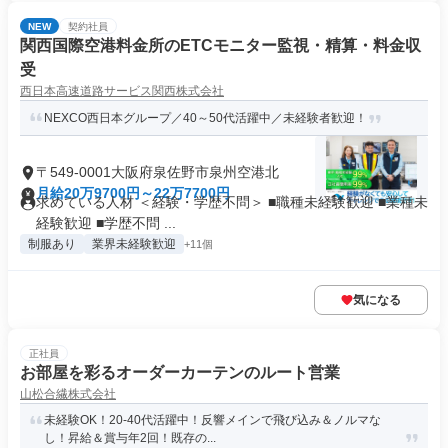
NEW
契約社員
関西国際空港料金所のETCモニター監視・精算・料金収
受
西日本高速道路サービス関西株式会社
NEXCO西日本グループ／40～50代活躍中／未経験者歓迎！
〒549-0001大阪府泉佐野市泉州空港北
月給20万9700円～22万7700円
求めている人材 ＜経験・学歴不問＞ ■職種未経験歓迎 ■業種未
経験歓迎 ■学歴不問 ...
制服あり
業界未経験歓迎
+11個
気になる
正社員
お部屋を彩るオーダーカーテンのルート営業
山松合繊株式会社
未経験OK！20-40代活躍中！反響メインで飛び込み＆ノルマな
し！昇給＆賞与年2回！既存の...