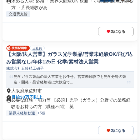
求める人材: 必須 ・業界未経験OK 歓迎 ・小売業の経験がある
方 ・店長経験があ...
交通費支給
気になる
正社員
【大阪/法人営業】ガラス光学製品/営業未経験OK/飛び込
み営業なし/年休125日 化学/素材法人営業
株式会社五鈴精工硝子
光学ガラス製品の法人営業をお任せ。営業未経験でも光学分野の製
造・開発・品管経験者は大歓迎で...
大阪府泉佐野市
月給30万円以上
必要な経験・能力等 【必須】光学（ガラス）分野での業務経
験をお持ちの方（職種不問） 英...
業界未経験歓迎
+5個
気になる