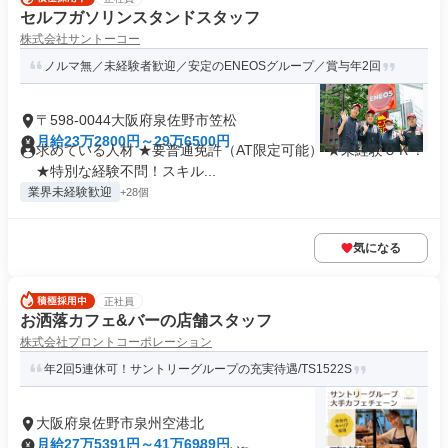
セルフガソリンスタンドスタッフ
株式会社サントーコー
ノルマ無／未経験者歓迎／安定のENEOSグループ／賞与年2回
〒598-0044大阪府泉佐野市笠松
月給23万2800円～29万6500円
求めている人材 ★要普通免許（AT限定可能） ★未経験ＯＫ！
★特別な経験不問！スキル...
業界未経験歓迎
+28個
気になる
正社員
お洒落カフェ&バーの店舗スタッフ
株式会社プロントコーポレーション
年2回5連休可！サントリーグループの充実待遇/TS1522S
大阪府泉佐野市泉州空港北
月給27万5391円～41万6989円