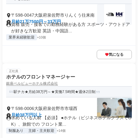
〒598-0047大阪府泉佐野市りんくう往来南
月給21万7500円～33万円
資格 販売・接客での勤務経験がある方 スポーツ・アウトドア
が好きな方歓迎 英語・中国語...
業界未経験歓迎
+10個
気になる
正社員
ホテルのフロントマネージャー
銀座ベルビューホテル株式会社
駅チカ★月給38万円～★実働7.5時間★週休2日制
〒598-0006大阪府泉佐野市市場西
月給38万円以上
求めている人材 【必須】 ●ホテル（ビジネスホテルクラスでO
K）、旅館での フロント業...
制服あり
主婦・主夫歓迎
+14個