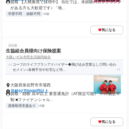
資格 【人柄重視で採用中】 当社では、未経験の方やブランク
がある方も大歓迎です♪ 「地...
学歴不問
経験不問
+5個
気になる
正社員
生協組合員様向け保険提案
大阪いずみ市民生活協同組合
コープのライフプランアドバイザー◆飛び込み営業なし◎問い合わ
せメイン♪各種手当や社宅など待...
大阪府泉佐野市市場西
月給32万5000円以上
資格・経験 高卒以上 要普通免許（AT限定可能） ※60歳定年
制 ■ファイナンシャル...
資格取得支援あり
+9個
気になる