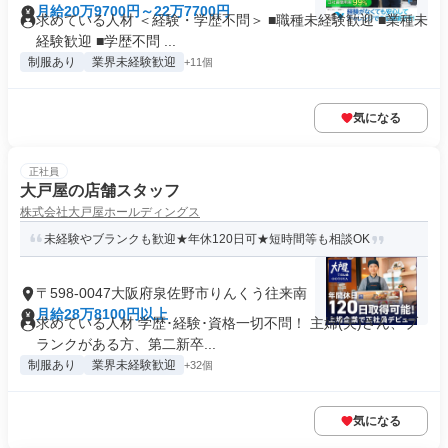
月給20万9700円～22万7700円
求めている人材 ＜経験・学歴不問＞ ■職種未経験歓迎 ■業種未
経験歓迎 ■学歴不問 ...
制服あり
業界未経験歓迎
+11個
気になる
正社員
大戸屋の店舗スタッフ
株式会社大戸屋ホールディングス
未経験やブランクも歓迎★年休120日可★短時間等も相談OK
〒598-0047大阪府泉佐野市りんくう往来南
月給28万8100円以上
求めている人材 学歴･経験･資格一切不問！ 主婦(夫)さん、ブ
ランクがある方、第二新卒...
制服あり
業界未経験歓迎
+32個
気になる