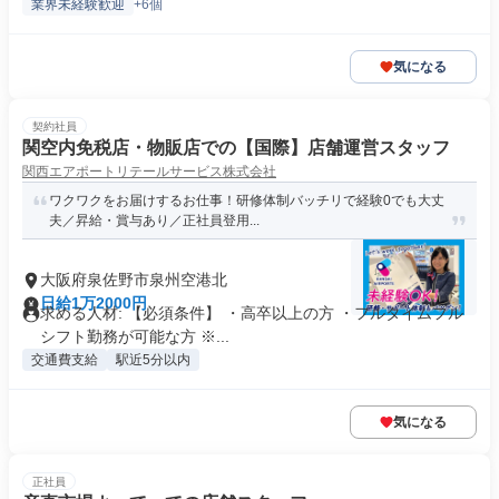
業界未経験歓迎
+6個
気になる
契約社員
関空内免税店・物販店での【国際】店舗運営スタッフ
関西エアポートリテールサービス株式会社
ワクワクをお届けするお仕事！研修体制バッチリで経験0でも大丈
夫／昇給・賞与あり／正社員登用...
大阪府泉佐野市泉州空港北
日給1万2000円
求める人材: 【必須条件】 ・高卒以上の方 ・フルタイムフル
シフト勤務が可能な方 ※...
交通費支給
駅近5分以内
気になる
正社員