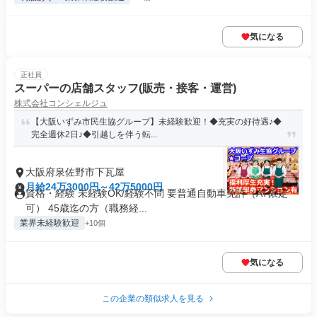
気になる
正社員
スーパーの店舗スタッフ(販売・接客・運営)
株式会社コンシェルジュ
【大阪いずみ市民生協グループ】未経験歓迎！◆充実の好待遇♪◆
完全週休2日♪◆引越しを伴う転...
大阪府泉佐野市下瓦屋
月給24万3000円～42万5000円
資格・経験 未経験OK/経験不問 要普通自動車免許（AT限定
可） 45歳迄の方（職務経...
業界未経験歓迎
+10個
気になる
この企業の類似求人を見る