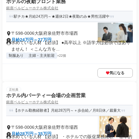
ホテルの夜勤フロント業務
銀座ベルビューホテル株式会社
駅チカ★月給24万円～★週休2日★夜勤のみ★男性活躍中
〒598-0006大阪府泉佐野市市場西
月給24万円～27万円
求めている人材 【必須】 ●高卒以上 ※語学力は必須ではあり
ません！ ＜こんな方を...
制服あり
主婦・主夫歓迎
+22個
気になる
正社員
ホテル内パーティー会場の企画営業
銀座ベルビューホテル株式会社
【ホテル勤務経験者】月給28万円～＋歩合給／月8日休／裁量大
〒598-0006大阪府泉佐野市市場西
月給28万円～35万円
求めている人材 【必須】 ・ホテルでの販促業務経験 ・基本的