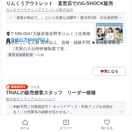
りんくうアウトレット 直営店でのG-SHOCK販売
カシオマーケティングアドバンス株式会社
「接客が初めて…」という先輩も活躍中！賞与年2回・正社員登用
〒598-0047大阪府泉佐野市りんくう往来南
月給21万8000円以上
求めている人材 高卒以上、資格・経験不問 ★未経験者歓迎
（充実の入社時研修制度で安...
業界未経験歓迎
+12個
気になる
正社員
TRIALの販売接客スタッフ リーダー候補
株式会社トライアルカンパニー
年齢不問／日勤固定可！ キャリアアップ・年収アップを目指せ
る！／小売業等の経験が活かせる／...
大阪府泉佐野市りんくう往来北
ホーム
オファー
気になる