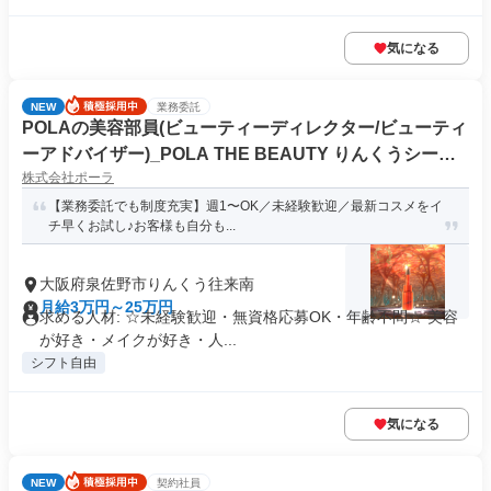
気になる
NEW
業務委託
POLAの美容部員(ビューティーディレクター/ビューティ
ーアドバイザー)_POLA THE BEAUTY りんくうシーク
株式会社ポーラ
ル店
【業務委託でも制度充実】週1〜OK／未経験歓迎／最新コスメをイ
チ早くお試し♪お客様も自分も...
大阪府泉佐野市りんくう往来南
月給3万円～25万円
求める人材: ☆未経験歓迎・無資格応募OK・年齢不問☆ 美容
が好き・メイクが好き・人...
シフト自由
気になる
NEW
契約社員