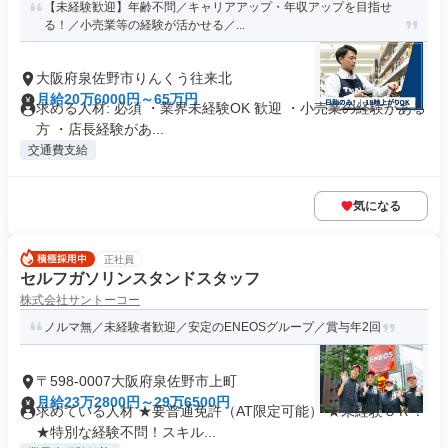
【未経験歓迎】年齢不問／キャリアアップ・年収アップを目指せ
る！／小売業等の経験が活かせる／...
大阪府泉佐野市りんくう往来北
月給20万6000円～65万円
求める人材: 必須 ・業界未経験OK 歓迎 ・小売業の経験がある
方 ・店長経験があ...
交通費支給
気になる
正社員
セルフガソリンスタンドスタッフ
株式会社サントーコー
ノルマ無／未経験者歓迎／安定のENEOSグループ／賞与年2回
〒598-0007大阪府泉佐野市上町
月給23万2800円～29万6500円
求めている人材 ★要普通免許（AT限定可能） ★未経験ＯＫ！
★特別な経験不問！スキル...