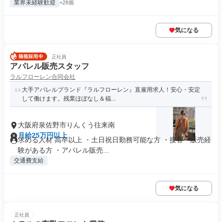
業界未経験歓迎
+28個
気になる
正社員
アパレル販売スタッフ
ラルフローレン合同会社
大手アパレルブランド『ラルフローレン』直雇用求人！安心・安定
して働けます。残業ほぼなし＆福...
大阪府泉佐野市りんくう往来南
月給25万円以上
求める人材 高卒以上 ・土日祝日勤務可能な方 ・接客・販売経
験がある方 ・アパレル販売...
交通費支給
気になる
正社員