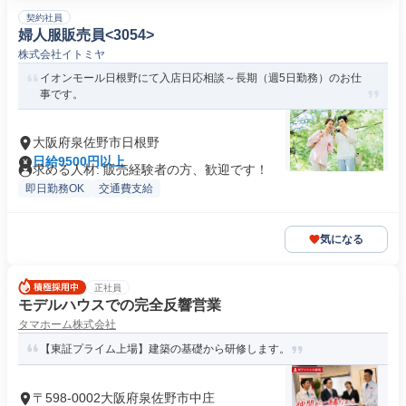
契約社員
婦人服販売員<3054>
株式会社イトミヤ
イオンモール日根野にて入店日応相談～長期（週5日勤務）のお仕
事です。
大阪府泉佐野市日根野
日給9500円以上
求める人材: 販売経験者の方、歓迎です！
即日勤務OK
交通費支給
気になる
正社員
モデルハウスでの完全反響営業
タマホーム株式会社
【東証プライム上場】建築の基礎から研修します。
〒598-0002大阪府泉佐野市中庄