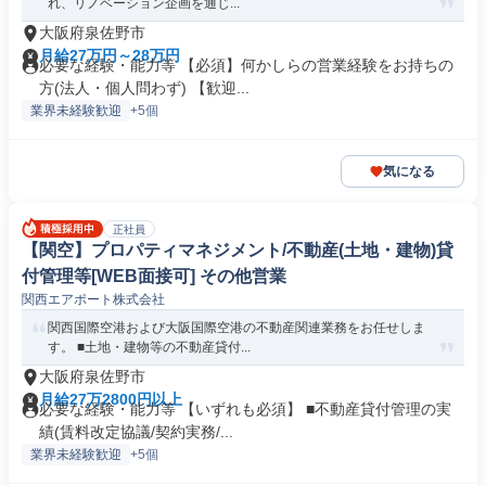
れ、リノベーション企画を通じ...
大阪府泉佐野市
月給27万円～28万円
必要な経験・能力等 【必須】何かしらの営業経験をお持ちの
方(法人・個人問わず) 【歓迎...
業界未経験歓迎
+5個
気になる
正社員
【関空】プロパティマネジメント/不動産(土地・建物)貸
付管理等[WEB面接可] その他営業
関西エアポート株式会社
関西国際空港および大阪国際空港の不動産関連業務をお任せしま
す。 ■土地・建物等の不動産貸付...
大阪府泉佐野市
月給27万2800円以上
必要な経験・能力等 【いずれも必須】 ■不動産貸付管理の実
績(賃料改定協議/契約実務/...
業界未経験歓迎
+5個