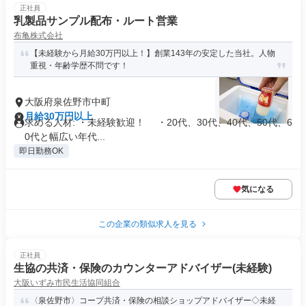
正社員
乳製品サンプル配布・ルート営業
布亀株式会社
【未経験から月給30万円以上！】創業143年の安定した当社。人物
重視・年齢学歴不問です！
大阪府泉佐野市中町
月給30万円以上
求める人材: ・未経験歓迎！ ・20代、30代、40代、50代、6
0代と幅広い年代...
即日勤務OK
気になる
この企業の類似求人を見る
正社員
生協の共済・保険のカウンターアドバイザー(未経験)
大阪いずみ市民生活協同組合
〈泉佐野市〉コープ共済・保険の相談ショップアドバイザー◇未経