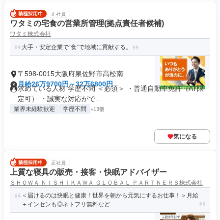
正社員
ワタミの宅食の営業所管理(拠点責任者候補)
ワタミ株式会社
大手・安定企業で“食”で地域に貢献する。
〒598-0015大阪府泉佐野市高松南
月給26万9700円～32万6800円
求めている人材 学歴不問 ＜必須＞ ・普通自動車免許（AT限
定可） ・誠実な対応がで...
業界未経験歓迎
学歴不問
+13個
気になる
正社員
上質な寝具の販売・接客・快眠アドバイザー
ＳＨＯＷＡ ＮＩＳＨＩＫＡＷＡ ＧＬＯＢＡＬ ＰＡＲＴＮＥＲＳ株式会社
＜届けるのは快眠と健康！世界を朝から元気にするお仕事！＞月給
＋インセンも◎ネトフリ無料など...