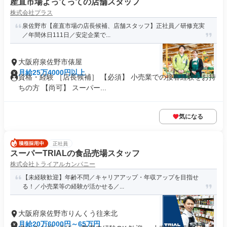
産直市場よってっての店舗スタッフ
株式会社プラス
泉佐野市【産直市場の店長候補、店舗スタッフ】正社員／研修充実
／年間休日111日／安定企業で...
大阪府泉佐野市俵屋
月給25万4000円以上
資格・経験 ［店長候補］ 【必須】 小売業での接客経験をお持
ちの方 【尚可】 スーパー...
気になる
正社員
スーパーTRIALの食品売場スタッフ
株式会社トライアルカンパニー
【未経験歓迎】年齢不問／キャリアアップ・年収アップを目指せ
る！／小売業等の経験が活かせる／...
大阪府泉佐野市りんくう往来北
月給20万6000円～65万円