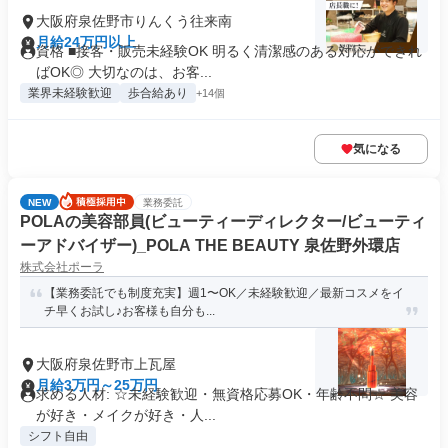
大阪府泉佐野市りんくう往来南
月給24万円以上
資格 ■接客・販売未経験OK 明るく清潔感のある対応ができれ
ばOK◎ 大切なのは、お客...
業界未経験歓迎
歩合給あり
+14個
気になる
NEW
業務委託
POLAの美容部員(ビューティーディレクター/ビューティ
ーアドバイザー)_POLA THE BEAUTY 泉佐野外環店
株式会社ポーラ
【業務委託でも制度充実】週1〜OK／未経験歓迎／最新コスメをイ
チ早くお試し♪お客様も自分も...
大阪府泉佐野市上瓦屋
月給3万円～25万円
求める人材: ☆未経験歓迎・無資格応募OK・年齢不問☆ 美容
が好き・メイクが好き・人...
シフト自由