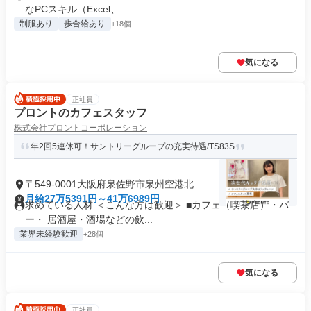
なPCスキル（Excel、...
制服あり
歩合給あり
+18個
気になる
正社員
プロントのカフェスタッフ
株式会社プロントコーポレーション
年2回5連休可！サントリーグループの充実待遇/TS83S
〒549-0001大阪府泉佐野市泉州空港北
月給27万5391円～41万6989円
求めている人材 ＜こんな方は歓迎＞ ■カフェ（喫茶店）・バ
ー・ 居酒屋・酒場などの飲...
業界未経験歓迎
+28個
気になる
正社員