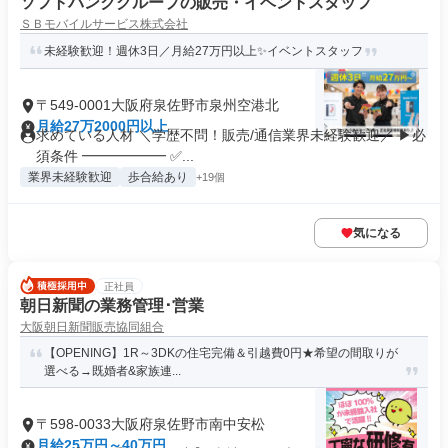
ソフトバンクグループの販売・イベントスタッフ
ＳＢモバイルサービス株式会社
未経験歓迎！週休3日／月給27万円以上✨イベントスタッフ
〒549-0001大阪府泉佐野市泉州空港北
月給27万2000円以上
求めている人材 ＼学歴不問！販売/通信業界未経験歓迎／ ▶必
須条件 ━━━━━━ ✅...
業界未経験歓迎
歩合給あり
+19個
気になる
正社員
朝日新聞の業務管理･営業
大阪朝日新聞販売協同組合
【OPENING】1R～3DKの住宅完備＆引越費0円★希望の間取りが
選べる→既婚者&家族連...
〒598-0033大阪府泉佐野市南中安松
月給25万円～40万円