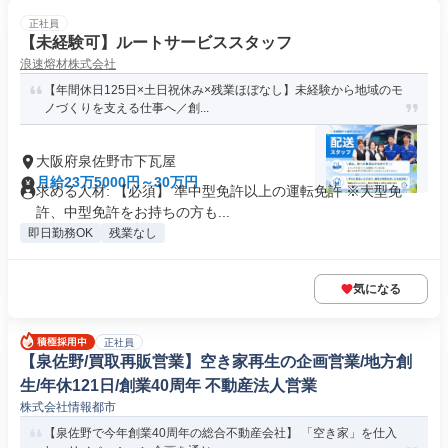
正社員
【未経験可】ルートサービススタッフ
浪速熔材株式会社
【年間休日125日×土日祝休み×残業ほぼなし】未経験から地域のモ
ノづくりを支える仕事へ／創...
大阪府泉佐野市下瓦屋
月給23万5000円～30万円
求める人材: 【必須】 準中型免許以上の運転免許 ※大型免
許、中型免許をお持ちの方も...
即日勤務OK
残業なし
気になる
正社員
【泉佐野/買取再販営業】空き家再生の企画営業/地方創
生/年休121日/創業40周年 不動産法人営業
株式会社情報都市
【泉佐野で今年創業40周年の総合不動産会社】 「空き家」を仕入