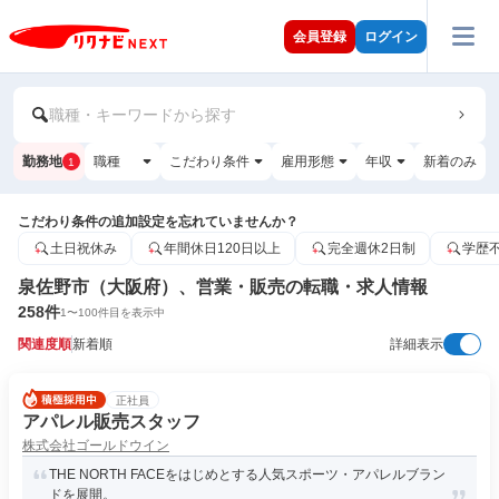
会員登録
ログイン
職種・キーワードから探す
勤務地
職種
こだわり条件
雇用形態
年収
新着のみ
1
こだわり条件の追加設定を忘れていませんか？
土日祝休み
年間休日120日以上
完全週休2日制
学歴
泉佐野市（大阪府）、営業・販売の転職・求人情報
258
件
1
〜
100
件目を表示中
関連度順
新着順
詳細表示
正社員
アパレル販売スタッフ
株式会社ゴールドウイン
THE NORTH FACEをはじめとする人気スポーツ・アパレルブラン
ドを展開。