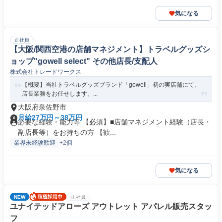
気になる
正社員
【大阪/関西空港の店舗マネジメント】トラベルグッズシ
ョップ"gowell select" その他店長/支配人
株式会社トレードワークス
【概要】当社トラベルグッズブランド「gowell」初の実店舗にて、
店長業務をお任せします。...
大阪府泉佐野市
月給27万円～38万円
必要な経験・能力等 【必須】■店舗マネジメント経験（店長・
副店長等）をお持ちの方 【歓...
業界未経験歓迎
+2個
気になる
NEW
正社員
ユナイテッドアローズ アウトレット アパレル販売スタッ
フ