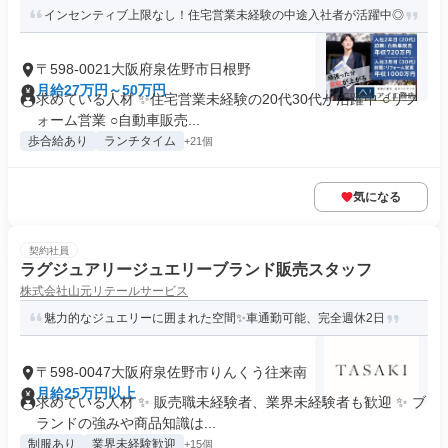
インセンティブ上限なし！住宅営業未経験の中途入社者が活躍中◎
〒598-0021大阪府泉佐野市日根野
月給27万円～50万円
求めている人材 ✨住宅営業未経験の20代30代が活躍中 ○リフ
ォーム営業 ○自動車販売...
歩合給あり
ランチタイム
+21個
気になる
契約社員
ラグジュアリージュエリーブランド販売スタッフ
株式会社山元リテールサービス
魅力的なジュエリーに囲まれた空間✨車通勤可能、完全週休2日
〒598-0047大阪府泉佐野市りんくう往来南
月給25万円以上
求めている人材 ✨ 販売職未経験者、業界未経験者も歓迎 ✨ ブ
ランドの強みや商品知識は...
制服あり
業界未経験歓迎
+15個