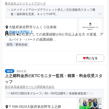
株式会社ユナイテッドアローズ
ユナイテッドアローズアウトレット求人／正社員販売スタッフ募
集！福利厚生充実、キャリアUP可...
大阪府泉佐野市りんくう往来南
月給24万円以上
資格 ■正社員としての就業経験が6か月以上ある方 ※派遣、ア
ルバイト・パートの就業経験...
髪型・髪色自由
気になる
NEW
契約社員
上之郷料金所のETCモニター監視・精算・料金収受スタ
ッフ
西日本高速道路サービス関西株式会社
NEXCO西日本グループ／40～50代活躍中／未経験者歓迎！
〒598-0024大阪府泉佐野市上之郷