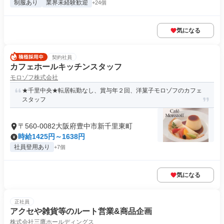
制服あり
業界未経験歓迎
+24個
気になる
契約社員
カフェホールキッチンスタッフ
モロゾフ株式会社
★千里中央★転居転勤なし、賞与年２回、洋菓子モロゾフのカフェ
スタッフ
〒560-0082大阪府豊中市新千里東町
時給1425円～1638円
社員登用あり
+7個
気になる
正社員
アクセや雑貨等のルート営業&商品企画
株式会社三鷹ホールディングス