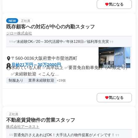
気になる
NEW
正社員
既存顧客への対応が中心の内勤スタッフ
ジロー株式会社
✅未経験OK✅20～30代活躍中✅年休128日✅福利厚生充実
〒560-0036大阪府豊中市螢池西町
月給21万円～30万2000円
求めている人材 ✅高卒以上 ✅要普免自動車免許（AT限定可）
✅未経験歓迎 ＜こんな...
制服あり
業界未経験歓迎
+19個
気になる
正社員
不動産賃貸物件の営業スタッフ
株式会社アーネスト
普通免許さえあればOK！大手法人の物件提案がメインです！