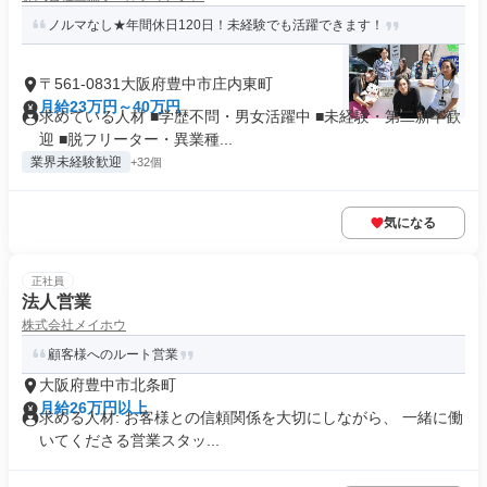
ノルマなし★年間休日120日！未経験でも活躍できます！
〒561-0831大阪府豊中市庄内東町
月給23万円～40万円
求めている人材 ■学歴不問・男女活躍中 ■未経験・第二新卒歓
迎 ■脱フリーター・異業種...
業界未経験歓迎
+32個
気になる
正社員
法人営業
株式会社メイホウ
顧客様へのルート営業
大阪府豊中市北条町
月給26万円以上
求める人材: お客様との信頼関係を大切にしながら、 一緒に働
いてくださる営業スタッ...