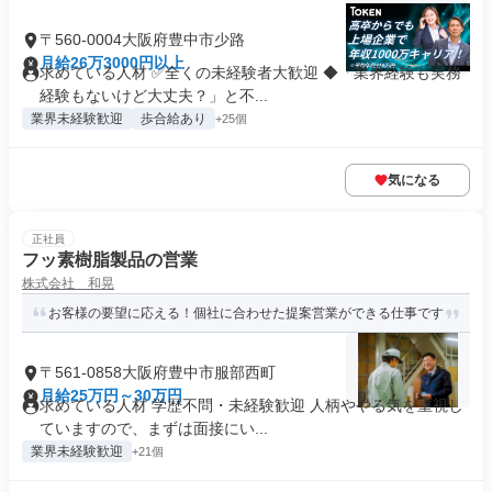
〒560-0004大阪府豊中市少路
月給26万3000円以上
求めている人材 ✅全くの未経験者大歓迎 ◆「業界経験も実務
経験もないけど大丈夫？」と不...
業界未経験歓迎
歩合給あり
+25個
気になる
正社員
フッ素樹脂製品の営業
株式会社 和晃
お客様の要望に応える！個社に合わせた提案営業ができる仕事です
〒561-0858大阪府豊中市服部西町
月給25万円～30万円
求めている人材 学歴不問・未経験歓迎 人柄ややる気を重視し
ていますので、まずは面接にい...
業界未経験歓迎
+21個