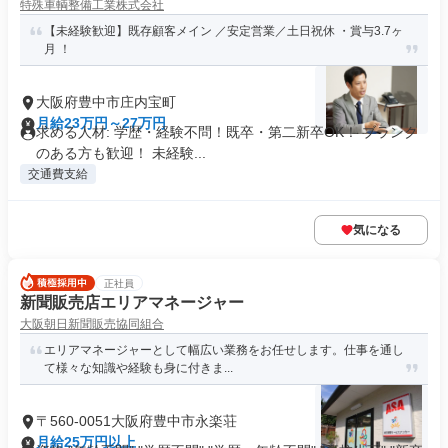
特殊車輌整備工業株式会社
【未経験歓迎】既存顧客メイン ／安定営業／土日祝休 ・賞与3.7ヶ
月 ！
大阪府豊中市庄内宝町
月給23万円～27万円
求める人材: 学歴・経験不問！既卒・第二新卒OK！ ブランク
のある方も歓迎！ 未経験...
交通費支給
気になる
正社員
新聞販売店エリアマネージャー
大阪朝日新聞販売協同組合
エリアマネージャーとして幅広い業務をお任せします。仕事を通し
て様々な知識や経験も身に付きま...
〒560-0051大阪府豊中市永楽荘
月給25万円以上