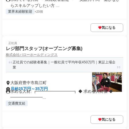
らスキルアップしたい方 ...
業界未経験歓迎
+20個
気になる
正社員
レジ部門スタッフ(オープニング募集)
株式会社バローホールディングス
正社員での経験者募集｜一般社員で平均年収450万円｜東証上場企
業
大阪府豊中市島江町
月給25万円～35万円
求める人材: ┏━━━━━━━━━┓ ◆ 求める人材像 ◆ ┗━
━━━━━━━━...
交通費支給
気になる