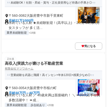
未経験OK！社割・昇給・賞与・正社員登用など待遇の手厚さ◎
〒560-0082大阪府豊中市新千里東町
月給21万1000円
求めている人材 ★未経験歓迎！(高卒以上) ・20代~30代の男
女スタッフが 多く活...
業界未経験歓迎
+18個
気になる
正社員
高収入|実践力が磨ける不動産営業
有限会社マツワホーム
営業経験を武器に飛躍！高インセン×年休120日×残業少なめ◎
〒560-0054大阪府豊中市桜の町
月給30万円～40万円
求めている人材 ／ 40歳未満は面接確約！ ＼ ⏩20代若手社員
多数活躍中！ ⏩成...
業界未経験歓迎
歩合給あり
+20個