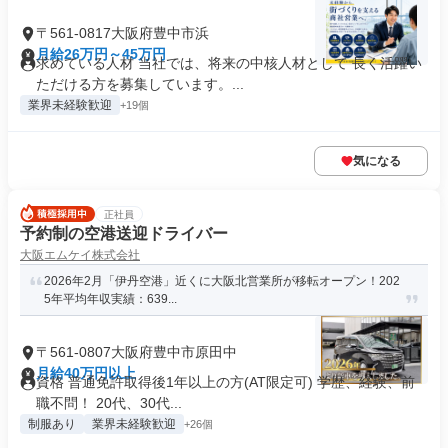
〒561-0817大阪府豊中市浜
月給26万円～45万円
求めている人材 当社では、将来の中核人材として 長く活躍い
ただける方を募集しています。...
業界未経験歓迎
+19個
気になる
正社員
予約制の空港送迎ドライバー
大阪エムケイ株式会社
2026年2月「伊丹空港」近くに大阪北営業所が移転オープン！202
5年平均年収実績：639...
〒561-0807大阪府豊中市原田中
月給40万円以上
資格 普通免許取得後1年以上の方(AT限定可) 学歴、経験、前
職不問！ 20代、30代...
制服あり
業界未経験歓迎
+26個