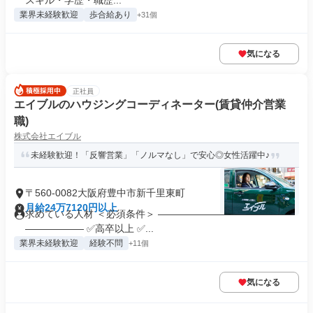
スキル・学歴・職歴...
業界未経験歓迎
歩合給あり
+31個
気になる
正社員
エイブルのハウジングコーディネーター(賃貸仲介営業
職)
株式会社エイブル
未経験歓迎！「反響営業」「ノルマなし」で安心◎女性活躍中♪
〒560-0082大阪府豊中市新千里東町
月給24万7120円以上
求めている人材 ＜必須条件＞ ――――――――――――――
―――――― ✅高卒以上 ✅...
業界未経験歓迎
経験不問
+11個
気になる