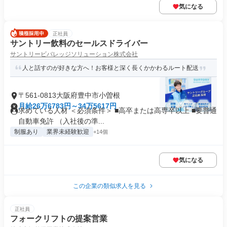
気になる
正社員
サントリー飲料のセールスドライバー
サントリービバレッジソリューション株式会社
人と話すのが好きな方へ！お客様と深く長くかかわるルート配送
〒561-0813大阪府豊中市小曽根
月給26万6783円～34万5617円
求めている人材 ＜必須条件＞ ■高卒または高専卒以上 ■要普通
自動車免許 （入社後の準...
制服あり
業界未経験歓迎
+14個
気になる
この企業の類似求人を見る
正社員
フォークリフトの提案営業