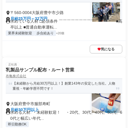
〒560-0004大阪府豊中市少路
月給25万円～32万円
求めている人材 □必須条件 ￣￣￣￣￣￣￣￣￣￣￣￣￣￣ ■高
卒以上 ■普通自動車運転...
業界未経験歓迎
歩合給あり
+20個
気になる
正社員
乳製品サンプル配布・ルート営業
布亀株式会社
【未経験から月給30万円以上！】創業143年の安定した当社。人物
重視・年齢学歴不問です！
大阪府豊中市服部寿町
月給30万円以上
求める人材: ・未経験歓迎！ ・20代、30代、40代、50代、6
0代と幅広い年代...
即日勤務OK