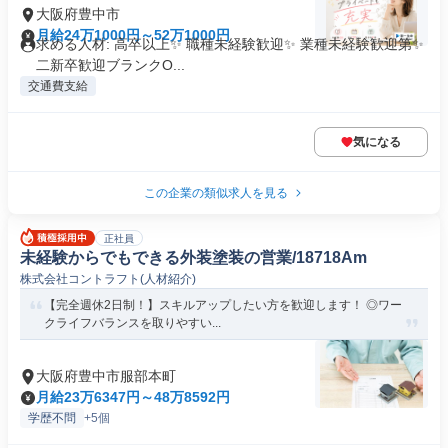
大阪府豊中市
月給24万1000円～52万1000円
求める人材: 高卒以上✨ 職種未経験歓迎✨ 業種未経験歓迎第✨
二新卒歓迎ブランクO...
交通費支給
気になる
この企業の類似求人を見る
正社員
未経験からでもできる外装塗装の営業/18718Am
株式会社コントラフト(人材紹介)
【完全週休2日制！】スキルアップしたい方を歓迎します！ ◎ワー
クライフバランスを取りやすい...
大阪府豊中市服部本町
月給23万6347円～48万8592円
学歴不問
+5個