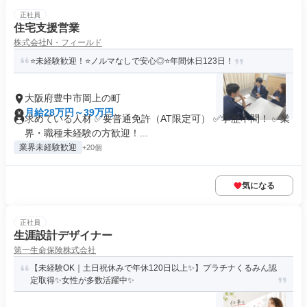
正社員
住宅支援営業
株式会社N・フィールド
⭐未経験歓迎！⭐ノルマなしで安心◎⭐年間休日123日！
大阪府豊中市岡上の町
月給28万円～39万円
求めている人材 ✅要普通免許（AT限定可） ✅学歴不問！ ✅業
界・職種未経験の方歓迎！...
業界未経験歓迎
+20個
気になる
正社員
生涯設計デザイナー
第一生命保険株式会社
【未経験OK｜土日祝休みで年休120日以上✨】プラチナくるみん認
定取得✨女性が多数活躍中✨