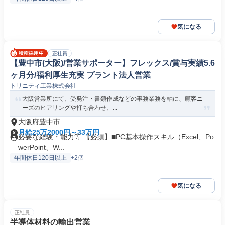
気になる
正社員
【豊中市(大阪)/営業サポーター】フレックス/賞与実績5.6
ヶ月分/福利厚生充実 プラント法人営業
トリニティ工業株式会社
大阪営業所にて、受発注・書類作成などの事務業務を軸に、顧客ニ
ーズのヒアリングや打ち合わせ、...
大阪府豊中市
月給25万2000円～33万円
必要な経験・能力等 【必須】■PC基本操作スキル（Excel、Po
werPoint、W...
年間休日120日以上
+2個
気になる
正社員
半導体材料の輸出営業