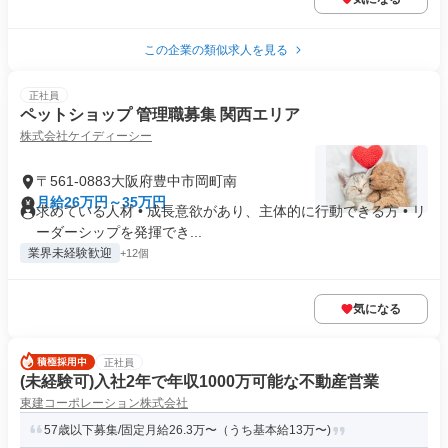
この企業の類似求人を見る
正社員
ペットショップ 管理職募集 関西エリア
株式会社ケイディーシー
〒561-0883大阪府豊中市岡町南
月給26万円～35万円
求めている人材 • 成長意欲があり、主体的に行動できる方 • リ
ーダーシップを発揮でき...
業界未経験歓迎
+12個
気になる
正社員
(未経験可)入社2年で年収1000万可能な不動産営業
東建コーポレーション株式会社
57歳以下募集/固定月給26.3万〜（うち基本給13万〜)