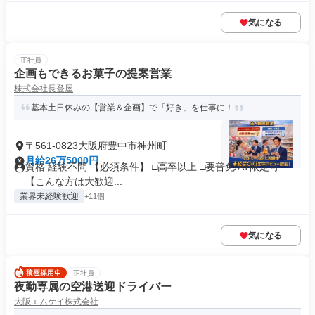
気になる
正社員
企画もできるお菓子の提案営業
株式会社長登屋
基本土日休みの【営業＆企画】で「好き」を仕事に！
〒561-0823大阪府豊中市神州町
月給26万5000円
資格 経験不問 【必須条件】 □高卒以上 □要普免/AT限定可
【こんな方は大歓迎...
業界未経験歓迎
+11個
気になる
正社員
夜勤専属の空港送迎ドライバー
大阪エムケイ株式会社