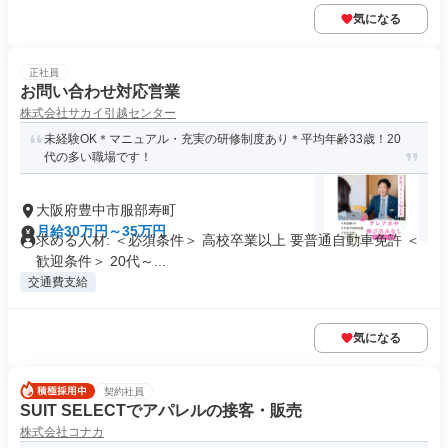
気になる
正社員
お問い合わせ対応営業
株式会社サカイ引越センター
未経験OK＊マニュアル・充実の研修制度あり＊平均年齢33歳！20
代の多い職場です！
大阪府豊中市服部寿町
月給30万円～35万円
求める人材: ＜必須条件＞ 高校卒業以上 要普通自動車免許 ＜
歓迎条件＞ 20代～...
交通費支給
気になる
契約社員
SUIT SELECTでアパレルの接客・販売
株式会社コナカ