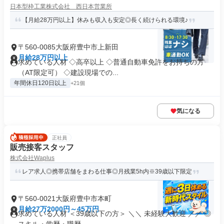
日本型枠工業株式会社 西日本営業所
【月給28万円以上】休みも収入も安定◎長く続けられる環境♪
〒560-0085大阪府豊中市上新田
月給28万円以上
求めている人材 ◇高卒以上 ◇普通自動車免許をお持ちの方
（AT限定可） ◇建設現場での...
年間休日120日以上
+21個
気になる
正社員
販売接客スタッフ
株式会社Waplus
レア求人◎携帯店舗をまわる仕事◎月残業5h内※39歳以下限定
〒560-0021大阪府豊中市本町
月給27万2000円～45万円
求めている人材 ＜39歳以下の方＞ ＼＼ 未経験大歓迎 ／／ ◎