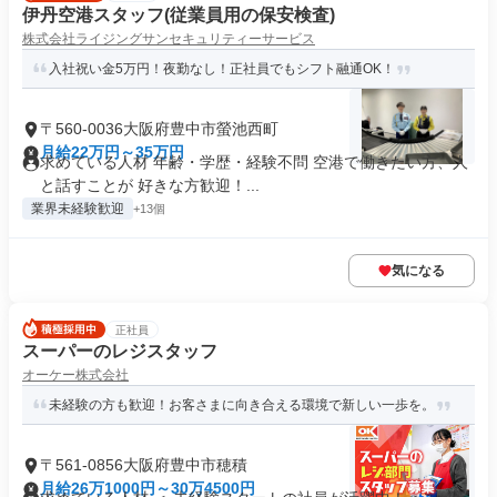
伊丹空港スタッフ(従業員用の保安検査)
株式会社ライジングサンセキュリティーサービス
入社祝い金5万円！夜勤なし！正社員でもシフト融通OK！
〒560-0036大阪府豊中市螢池西町
月給22万円～35万円
求めている人材 年齢・学歴・経験不問 空港で働きたい方、人
と話すことが 好きな方歓迎！...
業界未経験歓迎
+13個
気になる
正社員
スーパーのレジスタッフ
オーケー株式会社
未経験の方も歓迎！お客さまに向き合える環境で新しい一歩を。
〒561-0856大阪府豊中市穂積
月給26万1000円～30万4500円