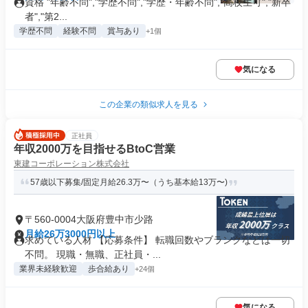
資格 "年齢不問","学歴不問","学歴・年齢不問","高校生可","新卒
者","第2...
学歴不問
経験不問
賞与あり
+1個
気になる
この企業の類似求人を見る
正社員
年収2000万を目指せるBtoC営業
東建コーポレーション株式会社
57歳以下募集/固定月給26.3万〜（うち基本給13万〜)
〒560-0004大阪府豊中市少路
月給26万3000円以上
求めている人材 【応募条件】 転職回数やブランクなどは一切
不問。 現職・無職、正社員・...
業界未経験歓迎
歩合給あり
+24個
気になる