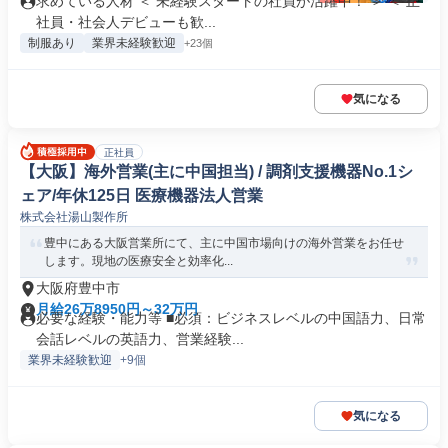
求めている人材 ＜ 未経験スタートの社員が活躍中！ ＞ ＜ 正
社員・社会人デビューも歓...
制服あり
業界未経験歓迎
+23個
気になる
正社員
【大阪】海外営業(主に中国担当) / 調剤支援機器No.1シ
ェア/年休125日 医療機器法人営業
株式会社湯山製作所
豊中にある大阪営業所にて、主に中国市場向けの海外営業をお任せ
します。現地の医療安全と効率化...
大阪府豊中市
月給26万8950円～32万円
必要な経験・能力等 ■必須：ビジネスレベルの中国語力、日常
会話レベルの英語力、営業経験...
業界未経験歓迎
+9個
気になる