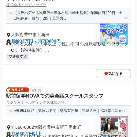
株式会社イーディーピー
【世界へ広める次世代半導体材料の輸出営業】年間休日120日・土
日祝休み｜賞与年2回｜英語力...
大阪府豊中市上新田
月給33万円～39万8000円
求める人材: ◇大卒以上 ◇性別不問 ◇経験者歓迎 ◇ブランク
OK 【必須条件】 ...
交通費支給
気になる
正社員
駅前留学NOVAでの英会話スクールスタッフ
ＮＯＶＡホールディングス株式会社
⭐未経験歓迎｜英語力不問｜講師業務無｜完週２日｜福利厚生◎⭐
〒560-0082大阪府豊中市新千里東町
月給30万円以上
求めている人材 ～ 未経験者歓迎 ～ ＊英語力不問 └働きなが