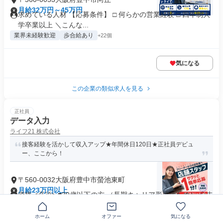
月給32万円～45万円
求めている人材 【応募条件】 □ 何らかの営業経験 □ 四年制大
学卒業以上 ＼こんな...
業界未経験歓迎
歩合給あり
+22個
気になる
この企業の類似求人を見る
正社員
データ入力
ライフ21 株式会社
接客経験を活かして収入アップ★年間休日120日★正社員デビュ
ー、ここから！
〒560-0032大阪府豊中市螢池東町
月給23万円以上
資格 <必須> ■39歳以下の方 （長期キャリア形成のため） ◇未
経験・初心者OK！...
業界未経験歓迎
+14個
ホーム
オファー
気になる