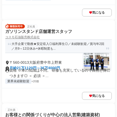
気になる
正社員
ガソリンスタンド店舗運営スタッフ
コスモ石油販売株式会社
大手企業で勤務★安定収入◎福利厚生◎／未経験歓迎／賞与年2回
／月9～12日休み+休暇制度も...
〒560-0013大阪府豊中市上野東
月給21万1120円～36万4000円
資格 ※車の知識は不問。 研修も充実しているので自然と身に
つきます◎ ＜ 必須 ＞...
業界未経験歓迎
+20個
気になる
正社員
お客様との関係づくりが中心の法人営業(建築資材)