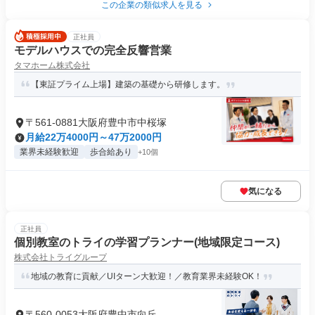
この企業の類似求人を見る
正社員
モデルハウスでの完全反響営業
タマホーム株式会社
【東証プライム上場】建築の基礎から研修します。
〒561-0881大阪府豊中市中桜塚
月給22万4000円～47万2000円
業界未経験歓迎
歩合給あり
+10個
気になる
正社員
個別教室のトライの学習プランナー(地域限定コース)
株式会社トライグループ
地域の教育に貢献／UIターン大歓迎！／教育業界未経験OK！
〒560-0053大阪府豊中市向丘