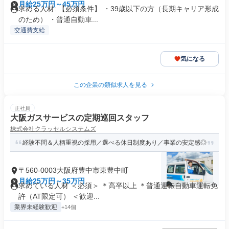
月給25万円～45万円
求める人材: 【必須条件】 ・39歳以下の方（長期キャリア形成
のため） ・普通自動車...
交通費支給
気になる
この企業の類似求人を見る
正社員
大阪ガスサービスの定期巡回スタッフ
株式会社クラッセルシステムズ
経験不問＆人柄重視の採用／選べる休日制度あり／事業の安定感◎
〒560-0003大阪府豊中市東豊中町
月給25万円～35万円
求めている人材 ＜必須＞ ＊高卒以上 ＊普通運転自動車運転免
許（AT限定可） ＜歓迎...
業界未経験歓迎
+14個