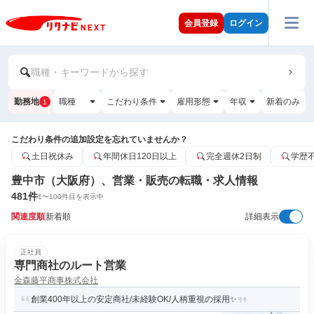
会員登録
ログイン
職種・キーワードから探す
勤務地
職種
こだわり条件
雇用形態
年収
新着のみ
1
こだわり条件の追加設定を忘れていませんか？
土日祝休み
年間休日120日以上
完全週休2日制
学歴
豊中市（大阪府）、営業・販売の転職・求人情報
481
件
1
〜
100
件目を表示中
関連度順
新着順
詳細表示
正社員
専門商社のルート営業
金森藤平商事株式会社
創業400年以上の安定商社/未経験OK/人柄重視の採用✨