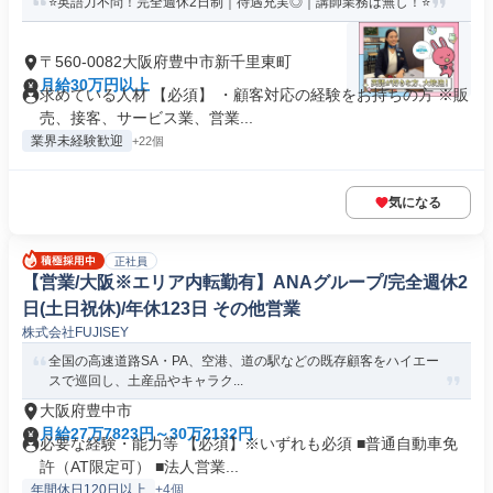
⭐英語力不問！完全週休2日制｜待遇充実◎｜講師業務は無し！⭐
〒560-0082大阪府豊中市新千里東町
月給30万円以上
求めている人材 【必須】 ・顧客対応の経験をお持ちの方 ※販
売、接客、サービス業、営業...
業界未経験歓迎
+22個
気になる
正社員
【営業/大阪※エリア内転勤有】ANAグループ/完全週休2
日(土日祝休)/年休123日 その他営業
株式会社FUJISEY
全国の高速道路SA・PA、空港、道の駅などの既存顧客をハイエー
スで巡回し、土産品やキャラク...
大阪府豊中市
月給27万7823円～30万2132円
必要な経験・能力等 【必須】※いずれも必須 ■普通自動車免
許（AT限定可） ■法人営業...
年間休日120日以上
+4個