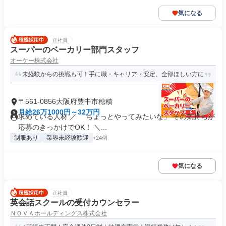
気になる
正社員
スーパーのベーカリー部門スタッフ
オーケー株式会社
未経験からの挑戦も可！手に職・キャリア・安定、全部ほしい方に
〒561-0856大阪府豊中市穂積
月給26万1000円～32万円
求めている人材 ／ 「ちょっとやってみたいな」 その気持ちが
応募のきっかけでOK！ ＼...
制服あり
業界未経験歓迎
+24個
気になる
正社員
英会話スクールの受付カウンセラー
ＮＯＶＡホールディングス株式会社