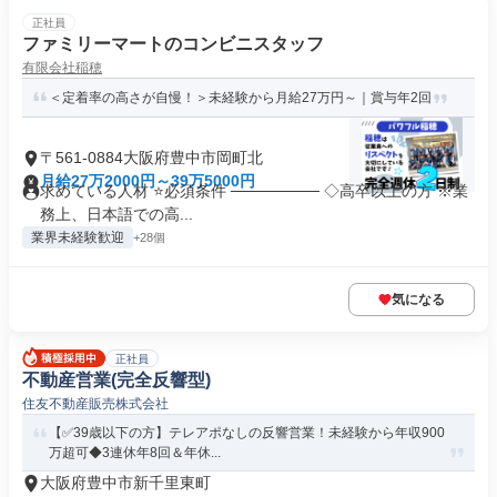
正社員
ファミリーマートのコンビニスタッフ
有限会社稲穂
＜定着率の高さが自慢！＞未経験から月給27万円～｜賞与年2回
〒561-0884大阪府豊中市岡町北
月給27万2000円～39万5000円
求めている人材 ⭐必須条件 ──────── ◇高卒以上の方 ※業
務上、日本語での高...
業界未経験歓迎
+28個
気になる
正社員
不動産営業(完全反響型)
住友不動産販売株式会社
【✅39歳以下の方】テレアポなしの反響営業！未経験から年収900
万超可◆3連休年8回＆年休...
大阪府豊中市新千里東町