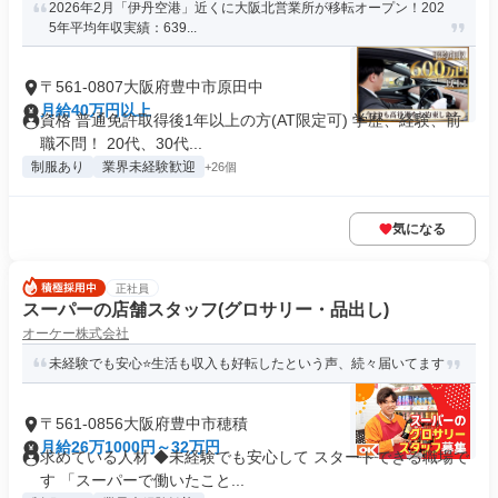
2026年2月「伊丹空港」近くに大阪北営業所が移転オープン！202
5年平均年収実績：639...
〒561-0807大阪府豊中市原田中
月給40万円以上
資格 普通免許取得後1年以上の方(AT限定可) 学歴、経験、前
職不問！ 20代、30代...
制服あり
業界未経験歓迎
+26個
気になる
正社員
スーパーの店舗スタッフ(グロサリー・品出し)
オーケー株式会社
未経験でも安心⭐生活も収入も好転したという声、続々届いてます
〒561-0856大阪府豊中市穂積
月給26万1000円～32万円
求めている人材 ◆未経験でも安心して スタートできる職場で
す 「スーパーで働いたこと...