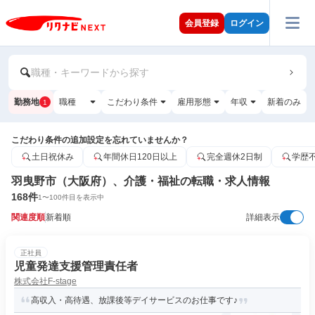
会員登録
ログイン
職種・キーワードから探す
勤務地
職種
こだわり条件
雇用形態
年収
新着のみ
1
こだわり条件の追加設定を忘れていませんか？
土日祝休み
年間休日120日以上
完全週休2日制
学歴
羽曳野市（大阪府）、介護・福祉の転職・求人情報
168
件
1
〜
100
件目を表示中
関連度順
新着順
詳細表示
正社員
児童発達支援管理責任者
株式会社F-stage
高収入・高待遇、放課後等デイサービスのお仕事です♪