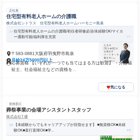
正社員
住宅型有料老人ホームの介護職
株式会社シトラス 住宅型有料老人ホームハーモニー島泉
住宅型有料老人ホームの介護職/初任者研修必須/未経験OK/マイカ
ー通勤可能/福利厚生充実
〒583-0881大阪府羽曳野市島泉
月給24万5000円以上
応募資格 【いずれか一つでも当てはまる方は歓迎】 ・介護福
祉士、社会福祉士などの資格を...
気になる
業務委託
葬祭事業の会場アシスタントスタッフ
株式会社T.優
【未経験からでもキャリアアップが目指せます】 ■無資格OK■未経
験OK■直行直帰OK■学...