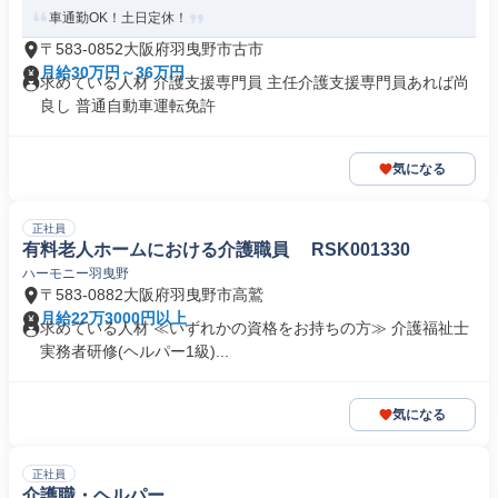
車通勤OK！土日定休！
〒583-0852大阪府羽曳野市古市
月給30万円～36万円
求めている人材 介護支援専門員 主任介護支援専門員あれば尚
良し 普通自動車運転免許
気になる
正社員
有料老人ホームにおける介護職員 RSK001330
ハーモニー羽曳野
〒583-0882大阪府羽曳野市高鷲
月給22万3000円以上
求めている人材 ≪いずれかの資格をお持ちの方≫ 介護福祉士
実務者研修(ヘルパー1級)...
気になる
正社員
介護職・ヘルパー