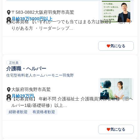
〒583-0882大阪府羽曳野市高鷲
月給39万5000円以上
応募資格 【いずれか一つでも当てはまる方は歓迎】 ・思いや
りがある方 ・リーダーシップ...
気になる
正社員
介護職・ヘルパー
住宅型有料老人ホームハーモニー羽曳野
大阪府羽曳野市高鷲
月給29万円
【応募資格】 年齢不問 介護福祉士 介護職員実務者研修（旧ヘ
ルパー1級/基礎研修）以上...
経験者歓迎
有資格者歓迎
気になる