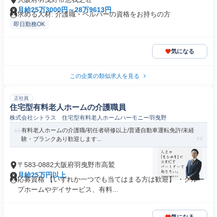
月給25万3000円～28万9613円
求める人材: 介護職・ヘルパーの資格をお持ちの方
即日勤務OK
気になる
この企業の類似求人を見る
正社員
住宅型有料老人ホームの介護職員
株式会社シトラス 住宅型有料老人ホームハーモニー羽曳野
有料老人ホームの介護職/初任者研修以上/普通自動車運転免許/未経
験・ブランクあり歓迎します...
〒583-0882大阪府羽曳野市高鷲
月給25万円以上
応募資格 【いずれか一つでも当てはまる方は歓迎】 ・グルー
プホームやデイサービス、有料...