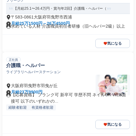
フリージア
【月給25.1〜26.4万円・賞与年2回】介護職・ヘルパー（
〒583-0861大阪府羽曳野市西浦
月給25万1500円～26万4500円
求めている人材 介護職員初任者研修（旧ヘルパー2級）以上
気になる
正社員
介護職・ヘルパー
ライブラリヘルパーステーション
大阪府羽曳野市羽曳が丘
月給23万9900円
【応募資格】 ブランク可 新卒可 学歴不問 ネイルOK WEB面
接可 以下のいずれかの...
経験者歓迎
有資格者歓迎
気になる