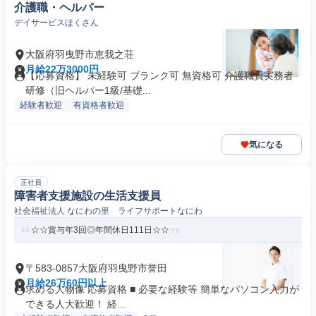
介護職・ヘルパー
デイサービスほくさん
大阪府羽曳野市恵我之荘
月給22万3000円
【応募資格】 未経験可 ブランク可 無資格可 介護職員実務者
研修（旧ヘルパー1級/基礎...
経験者歓迎
有資格者歓迎
気になる
正社員
障害者支援施設の生活支援員
社会福祉法人 なにわの里 ライフサポートなにわ
☆☆賞与年3回◎年間休日111日☆☆
〒583-0857大阪府羽曳野市誉田
月給26万60円以上
求める人物像 応募資格 ■ 必要な経験等 簡単なパソコン入力が
できる人大歓迎！ 経...