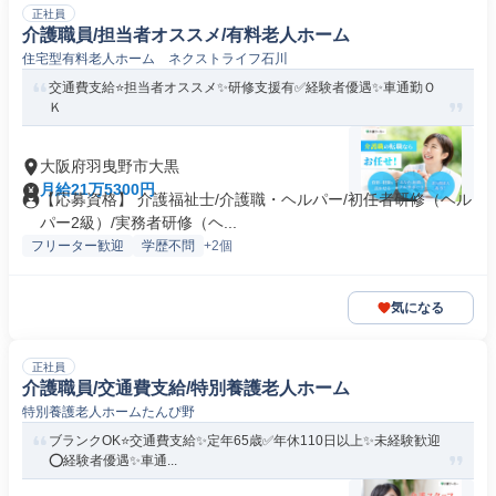
正社員
介護職員/担当者オススメ/有料老人ホーム
住宅型有料老人ホーム ネクストライフ石川
交通費支給⭐️担当者オススメ✨研修支援有✅️経験者優遇✨車通勤Ｏ
Ｋ
大阪府羽曳野市大黒
月給21万5300円
【応募資格】 介護福祉士/介護職・ヘルパー/初任者研修（ヘル
パー2級）/実務者研修（ヘ...
フリーター歓迎
学歴不問
+2個
気になる
正社員
介護職員/交通費支給/特別養護老人ホーム
特別養護老人ホームたんぴ野
ブランクOK⭐️交通費支給✨定年65歳✅️年休110日以上✨未経験歓迎
⭕️経験者優遇✨車通...