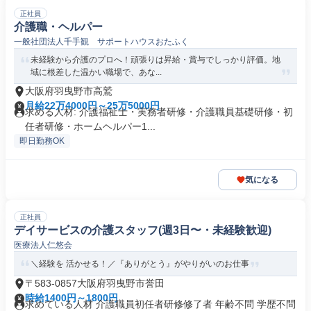
正社員
介護職・ヘルパー
一般社団法人千手観 サポートハウスおたふく
未経験から介護のプロへ！頑張りは昇給・賞与でしっかり評価。地
域に根差した温かい職場で、あな...
大阪府羽曳野市高鷲
月給22万4000円～25万5000円
求める人材: 介護福祉士・実務者研修・介護職員基礎研修・初
任者研修・ホームヘルパー1...
即日勤務OK
気になる
正社員
デイサービスの介護スタッフ(週3日〜・未経験歓迎)
医療法人仁悠会
＼経験を 活かせる！／『ありがとう』がやりがいのお仕事
〒583-0857大阪府羽曳野市誉田
時給1400円～1800円
求めている人材 介護職員初任者研修修了者 年齢不問 学歴不問