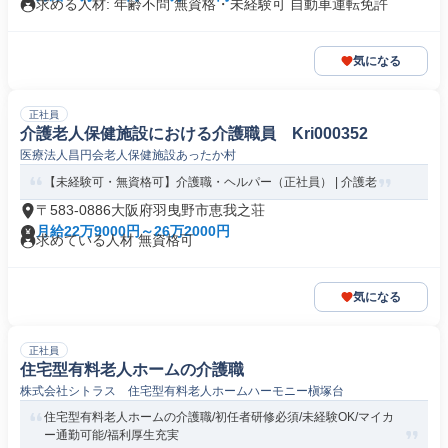
求める人材: 年齢不問 無資格・未経験可 自動車運転免許
気になる
正社員
介護老人保健施設における介護職員 Kri000352
医療法人昌円会老人保健施設あったか村
【未経験可・無資格可】介護職・ヘルパー（正社員） | 介護老
〒583-0886大阪府羽曳野市恵我之荘
月給22万9000円～26万2000円
求めている人材 無資格可
気になる
正社員
住宅型有料老人ホームの介護職
株式会社シトラス 住宅型有料老人ホームハーモニー槇塚台
住宅型有料老人ホームの介護職/初任者研修必須/未経験OK/マイカ
ー通勤可能/福利厚生充実