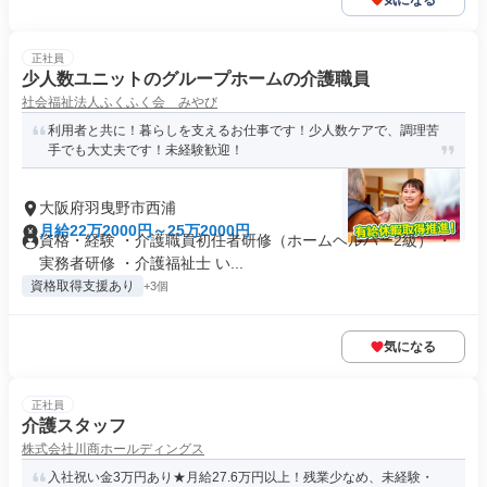
気になる
正社員
少人数ユニットのグループホームの介護職員
社会福祉法人ふくふく会 みやび
利用者と共に！暮らしを支えるお仕事です！少人数ケアで、調理苦
手でも大丈夫です！未経験歓迎！
大阪府羽曳野市西浦
月給22万2000円～25万2000円
資格・経験 ・介護職員初任者研修（ホームヘルパー2級） ・
実務者研修 ・介護福祉士 い...
資格取得支援あり
+3個
気になる
正社員
介護スタッフ
株式会社川商ホールディングス
入社祝い金3万円あり★月給27.6万円以上！残業少なめ、未経験・