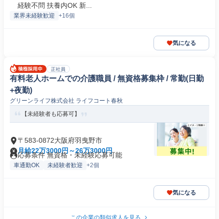
経験不問 扶養内OK 新...
業界未経験歓迎
+16個
気になる
正社員
有料老人ホームでの介護職員 / 無資格募集枠 / 常勤(日勤
+夜勤)
グリーンライフ株式会社 ライフコート春秋
【未経験者も応募可】
〒583-0872大阪府羽曳野市
月給22万3000円～26万3000円
応募条件 無資格・未経験応募可能
車通勤OK
未経験者歓迎
+2個
気になる
この企業の類似求人を見る