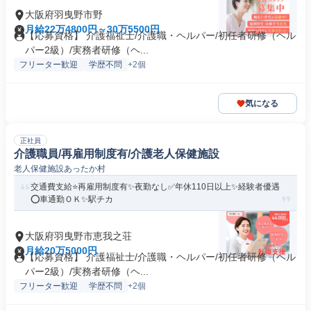
大阪府羽曳野市野
月給22万4800円～30万5500円
【応募資格】 介護福祉士/介護職・ヘルパー/初任者研修（ヘル
パー2級）/実務者研修（ヘ...
フリーター歓迎
学歴不問
+2個
気になる
正社員
介護職員/再雇用制度有/介護老人保健施設
老人保健施設あったか村
交通費支給⭐️再雇用制度有✨夜勤なし✅️年休110日以上✨経験者優遇
⭕️車通勤ＯＫ✨駅チカ
大阪府羽曳野市恵我之荘
月給20万5000円
【応募資格】 介護福祉士/介護職・ヘルパー/初任者研修（ヘル
パー2級）/実務者研修（ヘ...
フリーター歓迎
学歴不問
+2個