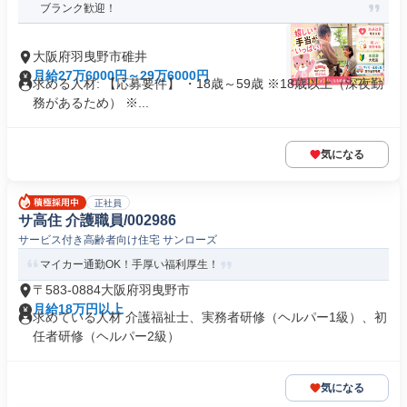
ブランク歓迎！
大阪府羽曳野市碓井
月給27万6000円～29万6000円
求める人材: 【応募要件】 ・18歳～59歳 ※18歳以上（深夜勤
務があるため） ※...
気になる
正社員
サ高住 介護職員/002986
サービス付き高齢者向け住宅 サンローズ
マイカー通勤OK！手厚い福利厚生！
〒583-0884大阪府羽曳野市
月給18万円以上
求めている人材 介護福祉士、実務者研修（ヘルパー1級）、初
任者研修（ヘルパー2級）
気になる