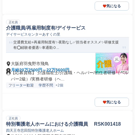
気になる
正社員
介護職員/再雇用制度有/デイサービス
デイサービスセンターあすくの里
交通費支給⭐️再雇用制度有✨夜勤なし✅️担当者オススメ✨研修支援
有⭕️経験者優遇✨車通勤Ｏ...
大阪府羽曳野市飛鳥
月給20万2500円～22万5600円
【応募資格】 介護福祉士/介護職・ヘルパー/初任者研修（ヘル
パー2級）/実務者研修（ヘ...
フリーター歓迎
学歴不問
+2個
気になる
正社員
特別養護老人ホームにおける介護職員 RSK001418
四天王寺悲田院特別養護老人ホーム