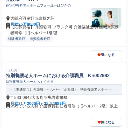
住宅型有料老人ホームフォーユーはびきの
大阪府羽曳野市恵我之荘
月給25万8000円
【応募資格】 未経験可 ブランク可 介護福祉士 介護職員実務
者研修（旧ヘルパー1級/基...
経験者歓迎
有資格者歓迎
気になる
正社員
特別養護老人ホームにおける介護職員 Kri002982
特別養護老人ホームあすくの里
【車通勤可】介護職・ヘルパー（正社員） | 特別養護老人ホー
〒583-0842大阪府羽曳野市飛鳥
月給21万2000円～28万4683円
求めている人材 介護職員初任者研修（旧ヘルパー2級）以上
気になる