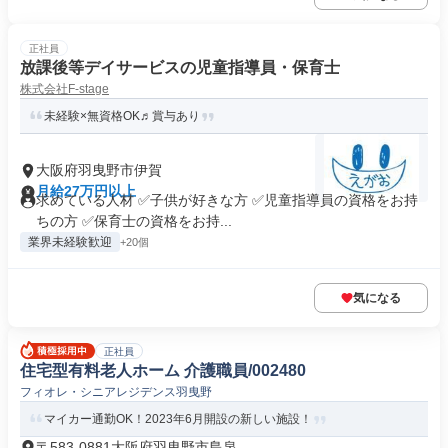
正社員
放課後等デイサービスの児童指導員・保育士
株式会社F-stage
未経験×無資格OK♬賞与あり
大阪府羽曳野市伊賀
月給27万円以上
求めている人材 ✅子供が好きな方 ✅児童指導員の資格をお持
ちの方 ✅保育士の資格をお持...
業界未経験歓迎
+20個
気になる
正社員
住宅型有料老人ホーム 介護職員/002480
フィオレ・シニアレジデンス羽曳野
マイカー通勤OK！2023年6月開設の新しい施設！
〒583-0881大阪府羽曳野市島泉