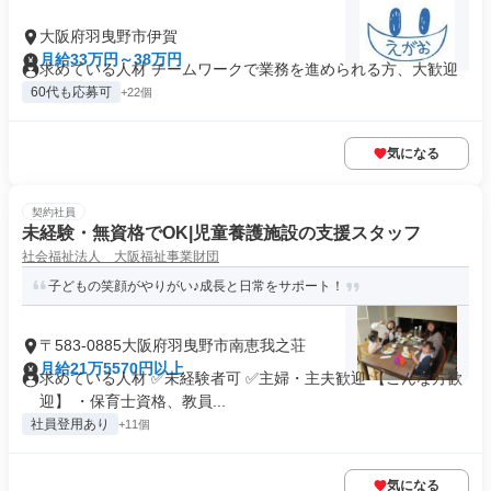
大阪府羽曳野市伊賀
月給33万円～38万円
求めている人材 チームワークで業務を進められる方、大歓迎
60代も応募可
+22個
気になる
契約社員
未経験・無資格でOK|児童養護施設の支援スタッフ
社会福祉法人 大阪福祉事業財団
子どもの笑顔がやりがい♪成長と日常をサポート！
〒583-0885大阪府羽曳野市南恵我之荘
月給21万5570円以上
求めている人材 ✅未経験者可 ✅主婦・主夫歓迎 【こんな方歓
迎】 ・保育士資格、教員...
社員登用あり
+11個
気になる