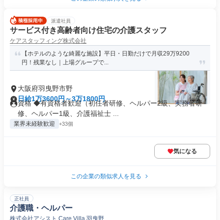
派遣社員
サービス付き高齢者向け住宅の介護スタッフ
ケアスタッフィング株式会社
【ホテルのような綺麗な施設】平日・日勤だけで月収29万9200
円！残業なし｜上場グループで...
大阪府羽曳野市野
日給1万3600円～3万1800円
資格 ◆有資格者歓迎（初任者研修、ヘルパー2級、実務者研
修、ヘルパー1級、介護福祉士 ...
業界未経験歓迎
+33個
気になる
この企業の類似求人を見る
正社員
介護職・ヘルパー
株式会社アシスト Care Villa 羽曳野