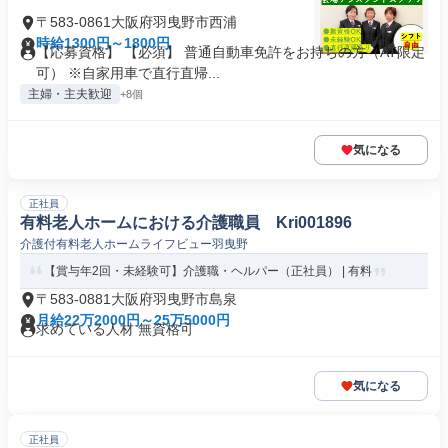
〒583-0861大阪府羽曳野市西浦
時給1300円～1800円
【応募資格】 【必須】 普通自動車免許をお持ちの方（AT限定
可） ※自家用車で直行直帰...
主婦・主夫歓迎
+8個
気になる
正社員
有料老人ホームにおける介護職員 Kri001896
介護付有料老人ホームライフビュー羽曳野
【賞与年2回・未経験可】介護職・ヘルパー（正社員） | 有料
〒583-0881大阪府羽曳野市島泉
月給22万2000円～25万5000円
求めている人材 無資格可
気になる
正社員