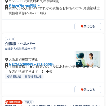
〒583-0868大阪府羽曳野市学園前
月給20万8700円以上
求めている人材 ≪いずれかの資格をお持ちの方≫ 介護福祉士
実務者研修(ヘルパー1級)...
気になる
正社員
介護職・ヘルパー
介護老人保健施設悠々亭
大阪府羽曳野市樫山
月給24万2000円～25万6000円
【応募資格】 ★ご自身のスキルにあわせた研修を実施 【こん
な方が活躍できます！】 ◆知...
経験者歓迎
有資格者歓迎
気になる
正社員