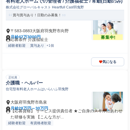
有料老人ホームでの管理者 / 介護福祉士 / 常勤(日勤のみ)
株式会社グローバルキャスト Heartfull Cast羽曳野
賞与賞与あり！日勤のみ募集！
〒583-0883大阪府羽曳野市向野
月給42万3000円
応募条件 介護福祉士
経験者歓迎
賞与あり
+1個
気になる
正社員
介護職・ヘルパー
住宅型有料老人ホームはいらいふ羽曳野
大阪府羽曳野市島泉
月給28万円～30万円
【応募資格】 サービス提供責任者 ★ご自身のスキルにあわせ
た研修を実施 【こんな方が...
経験者歓迎
有資格者歓迎