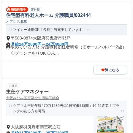
正社員
住宅型有料老人ホーム 介護職員/002444
オアシス北燦
マイカー通勤OK！各種手当充実しています！
〒583-0874大阪府羽曳野市郡戸
月給24万2000円～24万4000円
求めている人材 介護職員初任者研修（旧ホームヘルパー2級）
◇ブランクありOK ◇未...
気になる
正社員
主任ケアマネジャー
大阪みなみ医療福祉生活協同組合
ケアマネ平均年収470万1230円◎1日実働7時間＋16:45終業！ブラ
ンクのある方も可能...
大阪府羽曳野市南恵我之荘