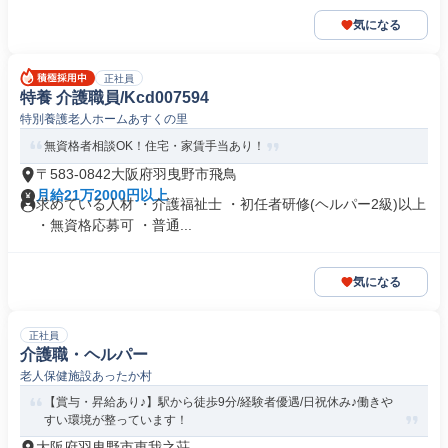
気になる
正社員
特養 介護職員/Kcd007594
特別養護老人ホームあすくの里
無資格者相談OK！住宅・家賃手当あり！
〒583-0842大阪府羽曳野市飛鳥
月給21万2000円以上
求めている人材 ・介護福祉士 ・初任者研修(ヘルパー2級)以上
・無資格応募可 ・普通...
気になる
正社員
介護職・ヘルパー
老人保健施設あったか村
【賞与・昇給あり♪】駅から徒歩9分/経験者優遇/日祝休み♪働きや
すい環境が整っています！
大阪府羽曳野市恵我之荘