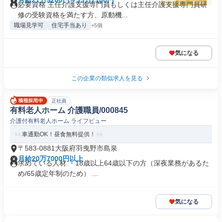
月給21万9200円～35万7100円
必要資格 主任介護支援専門員もしくは主任介護支援専門員研
修の受験資格を満たす方、原動機...
職場見学可
住宅手当あり
+5個
気になる
この企業の類似求人を見る
正社員
有料老人ホーム 介護職員/000845
介護付有料老人ホーム ライフビュー
車通勤OK！昼食無料提供！
〒583-0881大阪府羽曳野市島泉
月給20万7000円以上
求めている人材 ・18歳以上64歳以下の方（深夜業務があるた
め/65歳定年制のため） ...
気になる