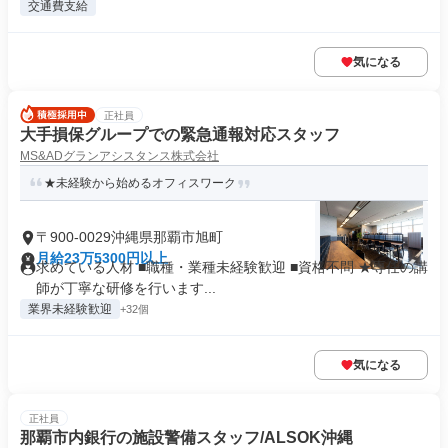
交通費支給
気になる
正社員
大手損保グループでの緊急通報対応スタッフ
MS&ADグランアシスタンス株式会社
★未経験から始めるオフィスワーク
〒900-0029沖縄県那覇市旭町
月給23万5300円以上
求めている人材 ■職種・業種未経験歓迎 ■資格不問 ★専任の講
師が丁寧な研修を行います...
業界未経験歓迎
+32個
気になる
正社員
那覇市内銀行の施設警備スタッフ/ALSOK沖縄