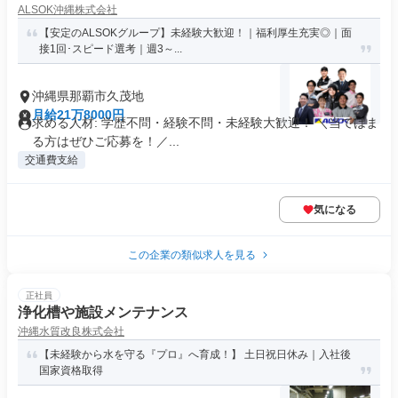
ALSOK沖縄株式会社
【安定のALSOKグループ】未経験大歓迎！｜福利厚生充実◎｜面
接1回･スピード選考｜週3～...
沖縄県那覇市久茂地
月給21万8000円
求める人材: 学歴不問・経験不問・未経験大歓迎！ ＼当てはま
る方はぜひご応募を！／...
交通費支給
気になる
この企業の類似求人を見る
正社員
浄化槽や施設メンテナンス
沖縄水質改良株式会社
【未経験から水を守る『プロ』へ育成！】 土日祝日休み｜入社後
国家資格取得