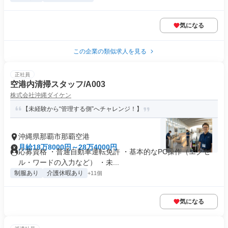
気になる
この企業の類似求人を見る
正社員
空港内清掃スタッフ/A003
株式会社沖縄ダイケン
【未経験から“管理する側”へチャレンジ！】
沖縄県那覇市那覇空港
月給18万8000円～28万4000円
応募資格 ・普通自動車運転免許 ・基本的なPC操作（エクセ
ル・ワードの入力など） ・未...
制服あり
介護休暇あり
+11個
気になる