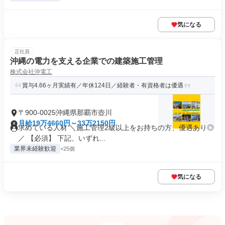
気になる
正社員
沖縄の電力を支える企業での建築施工管理
株式会社沖電工
賞与4.66ヶ月実績有／年休124日／経験者・有資格者は優遇
〒900-0025沖縄県那覇市壺川
月給19万4660円～33万2150円
求めている人材 ＼施工管理2級以上をお持ちの方、優遇あり◎
／ 【必須】 下記、いずれ...
業界未経験歓迎
+25個
気になる