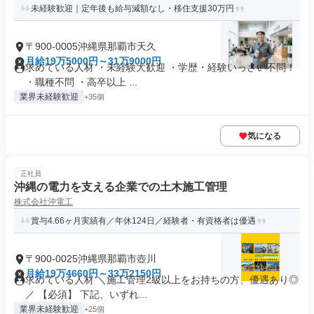
未経験歓迎｜定年後も給与減額なし・移住支援30万円
〒900-0005沖縄県那覇市天久
月給19万5000円～31万9000円
求めている人材 ・未経験大歓迎 ・学歴・経験いっさい不問！
・職種不問 ・高卒以上 ...
業界未経験歓迎
+35個
気になる
正社員
沖縄の電力を支える企業での土木施工管理
株式会社沖電工
賞与4.66ヶ月実績有／年休124日／経験者・有資格者は優遇
〒900-0025沖縄県那覇市壺川
月給19万4660円～33万2150円
求めている人材 ＼施工管理2級以上をお持ちの方、優遇あり◎
／ 【必須】 下記、いずれ...
業界未経験歓迎
+25個