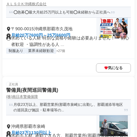
ＡＬＳＯＫ沖縄株式会社
⭕急募⭕最大月給25万円以上も可能⭕未経験から正社員へ
〒900-0015沖縄県那覇市久茂地
月給20万7600円～25万6600円
求めている人材 特別な資格や経験は必要ありません！ ・初心
者歓迎 ・協調性がある人 ...
制服あり
業界未経験歓迎
+27個
気になる
正社員
警備員(夜間巡回警備員)
(株)南日本警備保障
月収23万以上、那覇営業所(那覇市泉崎)に出勤し、那覇浦添等地区
の巡回及び施設・駐車場等の...
沖縄県那覇市泉崎
月給23万1130円以上
求める人材: 通勤できる方、那覇営業所(那覇市泉崎)は社員用