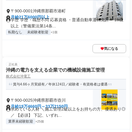
〒900-0001沖縄県那覇市港町
月給21万6000円以上
学歴 学歴・職歴不問 応募資格 ・普通自動車運転免許 ・18歳
以上（警備業法第14条...
転勤なし
未経験者歓迎
+1個
気になる
正社員
沖縄の電力を支える企業での機械設備施工管理
株式会社沖電工
賞与4.66ヶ月実績有／年休124日／経験者・有資格者は優遇
〒900-0025沖縄県那覇市壺川
月給19万4660円～33万2150円
求めている人材 ＼施工管理2級以上をお持ちの方、優遇あり◎
／ 【必須】 下記、いずれ...
業界未経験歓迎
+25個