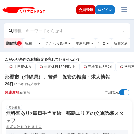
会員登録
ログイン
職種・キーワードから探す
勤務地
職種
こだわり条件
雇用形態
年収
新着のみ
1
こだわり条件の追加設定を忘れていませんか？
土日祝休み
年間休日120日以上
完全週休2日制
学歴
那覇市（沖縄県）、警備・保安の転職・求人情報
24
件
1
〜
24
件目を表示中
関連度順
新着順
詳細表示
契約社員
無料寮あり×毎日手当支給 那覇エリアの交通誘導スタ
ッフ
株式会社ＨＯＫＵＴＯ