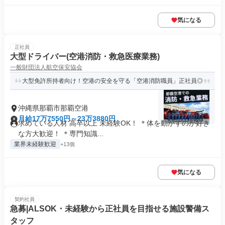
気になる
正社員
大型ドライバー(空港消防・救急医療業務)
一般財団法人航空保安協会
大型免許所持者向け！空港の安全を守る「空港消防職員」正社員◎
沖縄県那覇市那覇空港
月給17万7550円～23万3880円
求めている人材 高卒以上 未経験OK！ ＊体を動かすのが好き
な方大歓迎！ ＊専門知識...
業界未経験歓迎
+13個
気になる
契約社員
急募|ALSOK・未経験から正社員を目指せる施設警備ス
タッフ