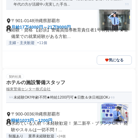
年代の方が活躍中♪充実した手当...
〒901-0148沖縄県那覇市
月給17万4000円～21万9000円
経験・資格 【必須】警備員指導教育責任者1号有資格者 ★警
備業での就業経験がある方歓...
主婦・主夫歓迎
+11個
気になる
契約社員
ホテルの施設警備スタッフ
極東警備センター株式会社
未経験OK‼年齢不問★時給1200円可★日数＆休日相談OK♪
〒900-0036沖縄県那覇市
時給1023円～1200円
求めている人材 ✨未経験歓迎！ 第二新卒・ブランクOK！ 経
験やスキルは一切不問！...
制服あり
業界未経験歓迎
+24個