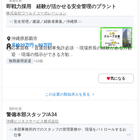
派遣社員
即戦力採用 経験が活かせる安全管理のプラント
株式会社ワールドコーポレーション
安全管理／建築／経験者募集／沖縄県
沖縄県那覇市
月給20万円～80万円
応募資格 ・普通自動車免許必須 ・現場所長の経験がある方歓
迎 ・現場の指示ができる方歓...
無期雇用派遣
+10個
気になる
この企業の類似求人を見る
契約社員
警備本部スタッフ/A34
沖縄ビジネスサービス株式会社
本部事務所内でのスタッフの管理業務や、現場をパトロールするお
仕事