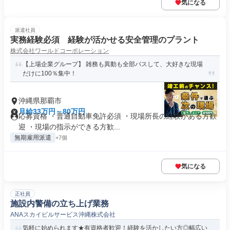
気になる
派遣社員
実務経験必須 経験が活かせる安全管理のプラント
株式会社ワールドコーポレーション
【上場企業グループ】 雑務も異動も全部パスして、大好きな現場
だけに100％集中！
沖縄県那覇市
月給33万円～80万円
応募資格 ・普通自動車免許必須 ・現場所長の経験がある方歓
迎 ・現場の指示ができる方歓...
無期雇用派遣
+7個
気になる
正社員
施設内警備の立ち上げ業務
ANAスカイビルサービス沖縄株式会社
気軽に始められます★有資格者歓迎！経験を活かしたい方◎幅広い