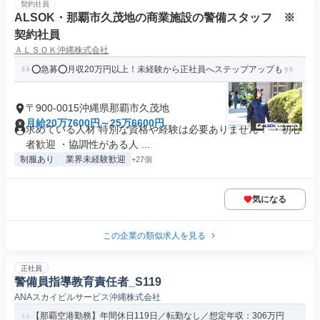
契約社員
ALSOK・那覇市久茂地の商業施設の警備スタッフ ※
契約社員
ＡＬＳＯＫ沖縄株式会社
⭕急募⭕月収20万円以上！未経験から正社員へステップアップも
〒900-0015沖縄県那覇市久茂地
月給20万7600円～25万6600円
求めている人材 特別な資格や経験は必要ありません！ ・初心
者歓迎 ・協調性がある人 ...
制服あり
業界未経験歓迎
+27個
気になる
この企業の類似求人を見る
正社員
警備員指導教育責任者_S119
ANAスカイビルサービス沖縄株式会社
【那覇空港勤務】年間休日119日／転勤なし／想定年収：306万円