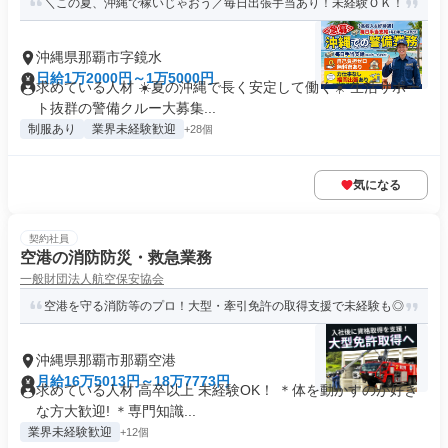
＼この夏、沖縄で稼いじゃおう／毎日出張手当あり！未経験ＯＫ！
沖縄県那覇市字鏡水
日給1万2000円～1万5000円
求めている人材 ☀️夏の沖縄で長く安定して働く☀️ 生活サポー
ト抜群の警備クルー大募集...
制服あり
業界未経験歓迎
+28個
気になる
契約社員
空港の消防防災・救急業務
一般財団法人航空保安協会
空港を守る消防等のプロ！大型・牽引免許の取得支援で未経験も◎
沖縄県那覇市那覇空港
月給16万5013円～18万7773円
求めている人材 高卒以上 未経験OK！ ＊体を動かすのが好き
な方大歓迎! ＊専門知識...
業界未経験歓迎
+12個