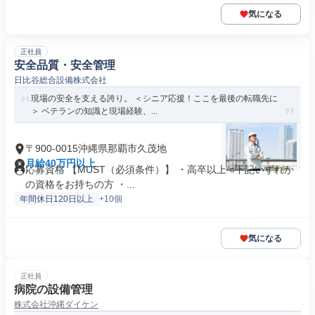
気になる
正社員
安全品質・安全管理
日比谷総合設備株式会社
現場の安全を支える誇り。 ＜シニア応援！ここを最後の転職先に
＞ ベテランの知識と現場経験、...
〒900-0015沖縄県那覇市久茂地
月給40万円以上
応募資格 【MUST（必須条件）】 ・高卒以上 ○下記いずれか
の資格をお持ちの方 ・...
年間休日120日以上
+10個
気になる
正社員
病院の設備管理
株式会社沖縄ダイケン