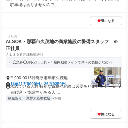
駐車場はありませんので、...
気になる
正社員
ALSOK・那覇市久茂地の商業施設の警備スタッフ ※
正社員
ＡＬＳＯＫ沖縄株式会社
⭕急募⭕月収21.8万円～✨屋内勤務メインで体への負担少なめ
〒900-0015沖縄県那覇市久茂地
月給21万8000円～26万9250円
求めている人材 特別な資格や経験は必要ありません！ ・初心
者歓迎 ・協調性がある人 ...
制服あり
業界未経験歓迎
+24個
気になる