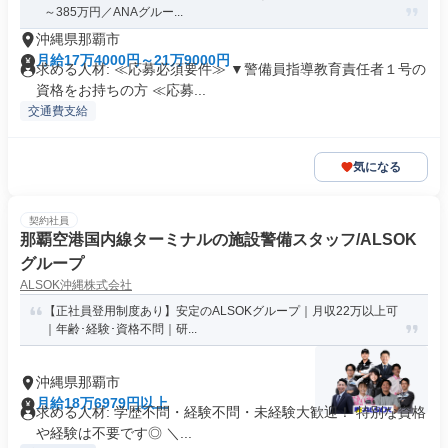
～385万円／ANAグルー...
沖縄県那覇市
月給17万4000円～21万9000円
求める人材: ≪応募必須要件≫ ▼警備員指導教育責任者１号の
資格をお持ちの方 ≪応募...
交通費支給
気になる
契約社員
那覇空港国内線ターミナルの施設警備スタッフ/ALSOK
グループ
ALSOK沖縄株式会社
【正社員登用制度あり】安定のALSOKグループ｜月収22万以上可
｜年齢･経験･資格不問｜研...
沖縄県那覇市
月給18万6979円以上
求める人材: 学歴不問・経験不問・未経験大歓迎！ 特別な資格
や経験は不要です◎ ＼...