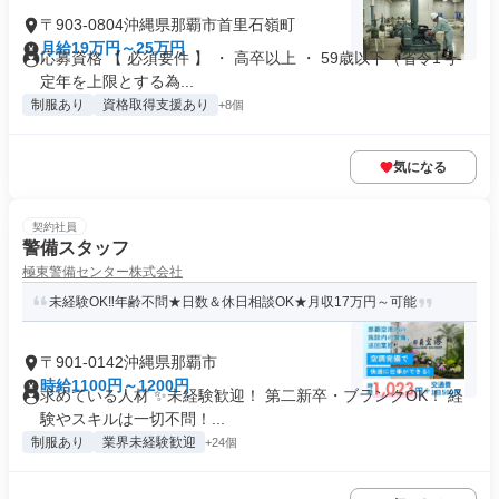
〒903-0804沖縄県那覇市首里石嶺町
月給19万円～25万円
応募資格 【 必須要件 】 ・ 高卒以上 ・ 59歳以下（省令1号-
定年を上限とする為...
制服あり
資格取得支援あり
+8個
気になる
契約社員
警備スタッフ
極東警備センター株式会社
未経験OK‼年齢不問★日数＆休日相談OK★月収17万円～可能
〒901-0142沖縄県那覇市
時給1100円～1200円
求めている人材 ✨未経験歓迎！ 第二新卒・ブランクOK！ 経
験やスキルは一切不問！...
制服あり
業界未経験歓迎
+24個