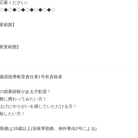
応募ください♪

◇◆◇◆◇◆◇◆◇◆◇◆◇

更範囲】

変更範囲】

備員指導教育責任者1号有資格者

の就業経験がある方歓迎！

務に携わってみたい方！

上げにやりがいを感じていただける方！

献したい方！

の勤務は18歳以上(深夜帯勤務、例外事由2号による)