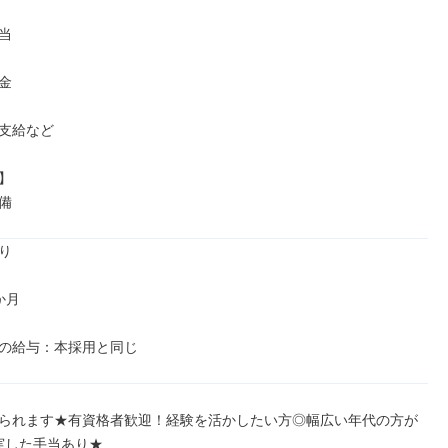




支給など



備


月

の給与：本採用と同じ
られます★有資格者歓迎！経験を活かしたい方◎幅広い年代の方が
実した手当あり★
