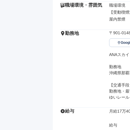
職場環境・雰囲気
職場環境

【受動喫煙
屋内禁煙
〒901-0
勤務地
Goo
ANAスカ
勤務地

沖縄県那覇市
【交通手段】
勤務地・最
ゆいレール
給与
月給17万40
給与
