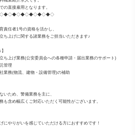
料職業紹介求人です。

での直接雇用となります。

◇◆◇◆◇◆◇◆◇◆◇◆◇

育責任者1号の資格を活かし、

立ち上げに関する諸業務をご担当いただきます♪

】

立ち上げ業務(公安委員会への各種申請・届出業務のサポート)

託管理

社業務(物流、建物・設備管理)の補助

ないため、警備業務を主に、

務も含め幅広くご対応いただく可能性がございます。

げにやりがいを感じていただける方におすすめです！
