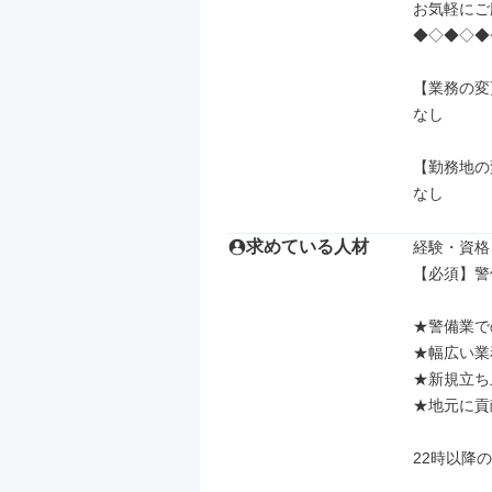
お気軽にご
◆◇◆◇◆
【業務の変
なし

【勤務地の
なし
求めている人材
経験・資格

【必須】警
★警備業で
★幅広い業
★新規立ち
★地元に貢
22時以降