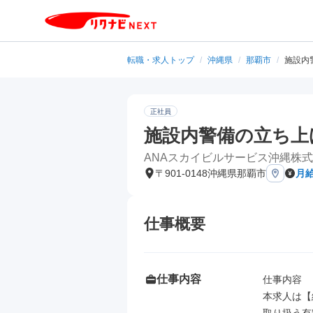
転職・求人トップ
/
沖縄県
/
那覇市
/
施設内
正社員
施設内警備の立ち上
ANAスカイビルサービス沖縄株
〒901-0148沖縄県那覇市
月給
仕事概要
仕事内容
仕事内容

本求人は【