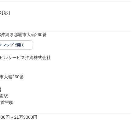
対応】

148沖縄県那覇市大嶺260番
gleマップで開く
イビルサービス沖縄株式会社

大嶺260番



寄駅

 首里駅
00円～21万9000円
