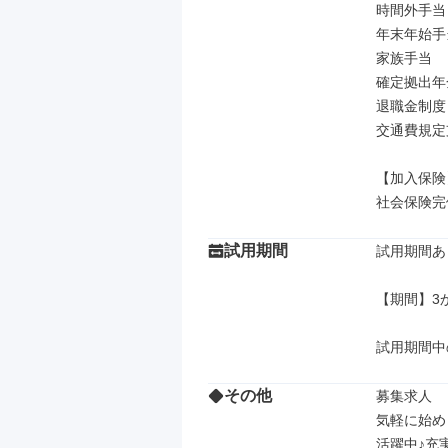
時間外手当

年末年始手当
家族手当

確定拠出年金
退職金制度

交通費規定
【加入保険】
社会保険完
試用期間
試用期間あり
【期間】3か
試用期間中
その他
募集求人

気軽に始め
活躍中♪充