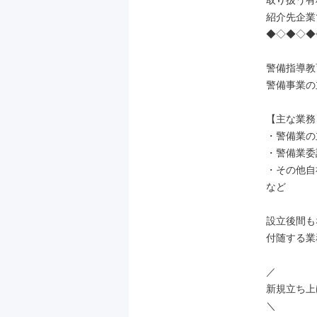
取り扱う有
紹介先企業
◆◇◆◇◆
警備指導教
警備事業の
【主な業務↓
・警備業の
・警備業委
・その他自
など

設立後間も
付随する業
／

新規立ち上
＼
