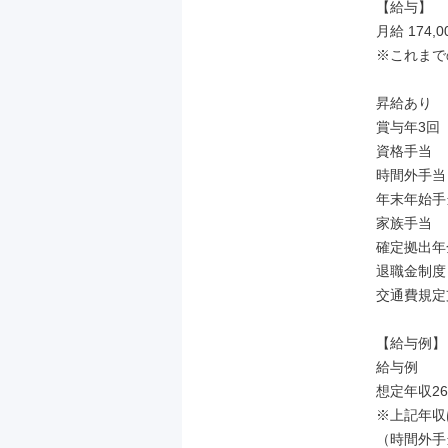
【給与】

月給 174,0
※これまで
昇給あり

賞与年3回

資格手当

時間外手当

年末年始手当
家族手当

確定拠出年金
退職金制度

交通費規定
【給与例】

給与例

想定年収26
※上記年収は
（時間外手