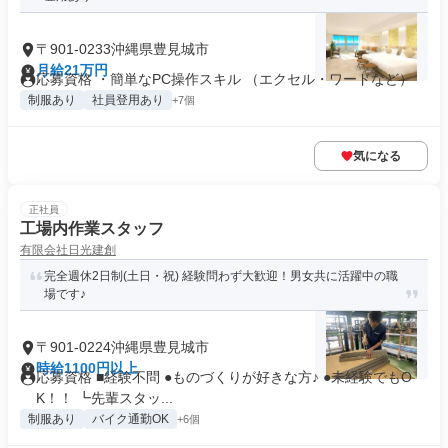
〒901-0233沖縄県豊見城市
月給21万円
応募資格 ・簡単なPC操作スキル （エクセル・ワードなど）
制服あり
社員登用あり
+7個
気になる
正社員
工場内作業スタッフ
有限会社日光建創
完全週休2日制(土日・祝) 経験問わず大歓迎！男女共に活躍中の職
場です♪
〒901-0224沖縄県豊見城市
時給1100円以上
応募資格 ■経験不問 ●ものづくりが好きな方♪ ●未経験でもO
K！！ ┗先輩スタッ...
制服あり
バイク通勤OK
+6個