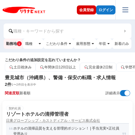
会員登録
ログイン
職種・キーワードから探す
勤務地
職種
こだわり条件
雇用形態
年収
新着のみ
1
こだわり条件の追加設定を忘れていませんか？
土日祝休み
年間休日120日以上
完全週休2日制
学歴
豊見城市（沖縄県）、警備・保安の転職・求人情報
2
件
1
〜
2
件目を表示中
関連度順
新着順
詳細表示
契約社員
リゾートホテルの清掃管理者
日東グローブシップ・カストディアル・サービス株式会社
ホテルの清掃品質を支える管理的ポジション！ | 手当充実×正社員
登用あり