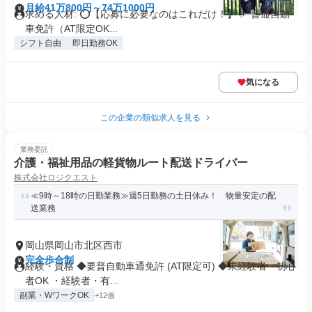
月給41万800円～74万1000円
求める人材: ⭕️【応募に必要なのはこれだけ！】 ✅ 普通自動
車免許（AT限定OK...
シフト自由
即日勤務OK
気になる
この企業の類似求人を見る
業務委託
介護・福祉用品の軽貨物ルート配送ドライバー
株式会社ロジクエスト
≪9時～18時の日勤業務≫週5日勤務の土日休み！ 物量安定の配
送業務
岡山県岡山市北区西市
完全歩合制
経験・資格 ◆要普自動車通免許 (AT限定可) ◆未経験者・初心
者OK ・経験者・有...
副業・WワークOK
+12個