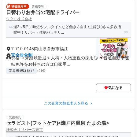
業務委託
日替わりお弁当の宅配ドライバー
ワタミ株式会社
週2～5日／時短やフルタイムなど働き方自由♪主婦(夫)さん多数活
躍中！サポート体制バッチリ...
〒710-0145岡山県倉敷市福江
完全歩合制
資格 ＜未経験歓迎＞人柄・人物重視の採用◎ ▼普通自動車運
転免許をお持ちの方は自家用...
業界未経験歓迎
+21個
気になる
この企業の類似求人を見る
業務委託
セラピスト(フットケア)<瀬戸内温泉 たまの湯>
株式会社リバース東京