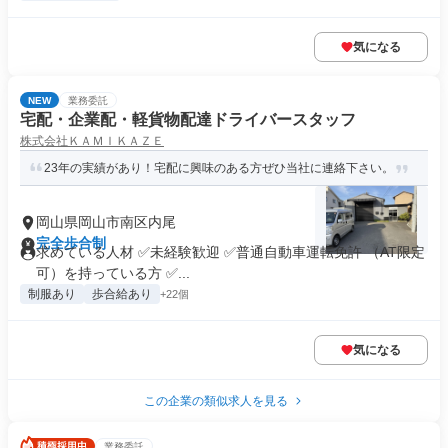
気になる
NEW
業務委託
宅配・企業配・軽貨物配達ドライバースタッフ
株式会社ＫＡＭＩＫＡＺＥ
23年の実績があり！宅配に興味のある方ぜひ当社に連絡下さい。
岡山県岡山市南区内尾
完全歩合制
求めている人材 ✅未経験歓迎 ✅普通自動車運転免許 （AT限定
可）を持っている方 ✅...
制服あり
歩合給あり
+22個
気になる
この企業の類似求人を見る
業務委託