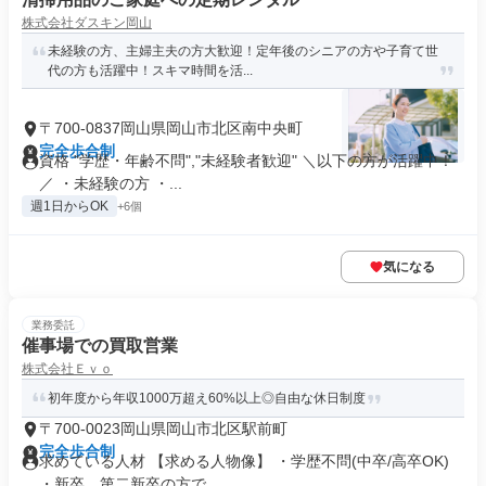
株式会社ダスキン岡山
未経験の方、主婦主夫の方大歓迎！定年後のシニアの方や子育て世
代の方も活躍中！スキマ時間を活...
〒700-0837岡山県岡山市北区南中央町
完全歩合制
資格 "学歴・年齢不問","未経験者歓迎" ＼以下の方が活躍中！
／ ・未経験の方 ・...
週1日からOK
+6個
気になる
業務委託
催事場での買取営業
株式会社Ｅｖｏ
初年度から年収1000万超え60%以上◎自由な休日制度
〒700-0023岡山県岡山市北区駅前町
完全歩合制
求めている人材 【求める人物像】 ・学歴不問(中卒/高卒OK)
・新卒、第二新卒の方で...