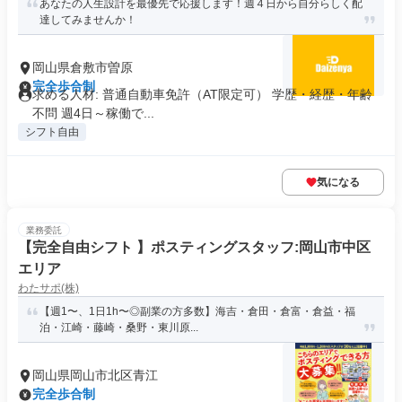
あなたの人生設計を最優先で応援します！週４日から自分らしく配
達してみませんか！
岡山県倉敷市曽原
完全歩合制
求める人材: 普通自動車免許（AT限定可） 学歴・経歴・年齢
不問 週4日～稼働で...
シフト自由
気になる
業務委託
【完全自由シフト 】ポスティングスタッフ:岡山市中区
エリア
わたサポ(株)
【週1〜、1日1h〜◎副業の方多数】海吉・倉田・倉富・倉益・福
泊・江崎・藤崎・桑野・東川原...
岡山県岡山市北区青江
完全歩合制