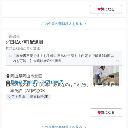
気になる
この企業の類似求人を見る
業務委託
✅日払い可!配達員
株式会社陽だまり運送
【履歴書不要です！お手軽に日払い申請も！内定まで最速6時間以
内も可能！】未経験者OK✅担当...
岡山県岡山市北区
月給41万800円～74万1000円
求める人材: ⭕️【応募に必要なのはこれだけ！】 ✅ 普通自動
車免許（AT限定OK...
シフト自由
即日勤務OK
気になる
この企業の類似求人を見る