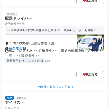
気になる
業務委託
配送ドライバー
合同会社八七七
未経験歓迎⭐手厚い研修＆直行直帰OK！月収47万円以上も可能
〒707-0004岡山県美作市入田
完全歩合制
求めている人材 *＜必須条件＞* ・普通自動車免許（AT限定
可） *＜歓迎条件＞* ...
社員登用あり
シフト自由
+3個
気になる
この企業の類似求人を見る
NEW
業務委託
アイリスト
ウルウール