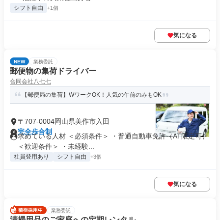
シフト自由
+1個
気になる
NEW
業務委託
郵便物の集荷ドライバー
合同会社八七七
【郵便局の集荷】WワークOK！人気の午前のみもOK
〒707-0004岡山県美作市入田
完全歩合制
求めている人材 ＜必須条件＞ ・普通自動車免許（AT限定可）
＜歓迎条件＞ ・未経験...
社員登用あり
シフト自由
+3個
気になる
業務委託
清掃用品のご家庭への定期レンタル