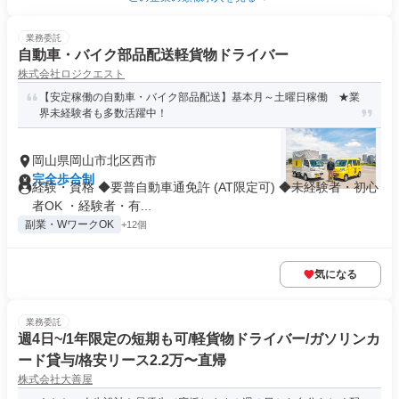
業務委託
自動車・バイク部品配送軽貨物ドライバー
株式会社ロジクエスト
【安定稼働の自動車・バイク部品配送】基本月～土曜日稼働 ★業
界未経験者も多数活躍中！
岡山県岡山市北区西市
完全歩合制
経験・資格 ◆要普自動車通免許 (AT限定可) ◆未経験者・初心
者OK ・経験者・有...
副業・WワークOK
+12個
気になる
業務委託
週4日~/1年限定の短期も可/軽貨物ドライバー/ガソリンカ
ード貸与/格安リース2.2万〜直帰
株式会社大善屋