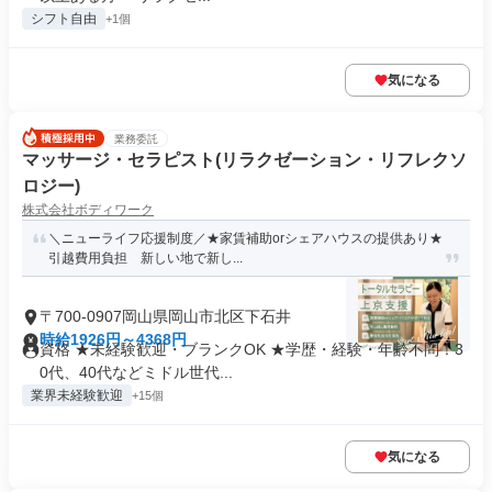
シフト自由
+1個
気になる
業務委託
マッサージ・セラピスト(リラクゼーション・リフレクソ
ロジー)
株式会社ボディワーク
＼ニューライフ応援制度／★家賃補助orシェアハウスの提供あり★
引越費用負担 新しい地で新し...
〒700-0907岡山県岡山市北区下石井
時給1926円～4368円
資格 ★未経験歓迎・ブランクOK ★学歴・経験・年齢不問！3
0代、40代などミドル世代...
業界未経験歓迎
+15個
気になる