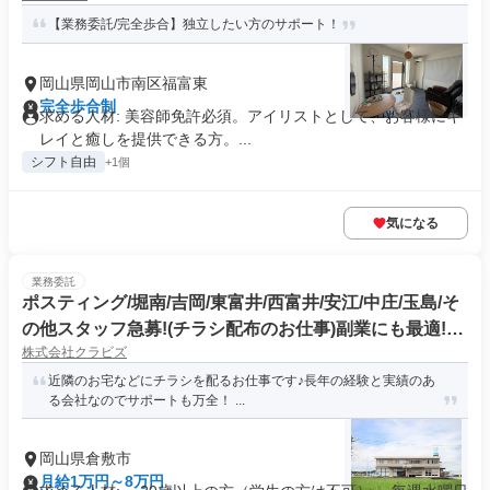
【業務委託/完全歩合】独立したい方のサポート！
岡山県岡山市南区福富東
完全歩合制
求める人材: 美容師免許必須。アイリストとして、お客様にキ
レイと癒しを提供できる方。...
シフト自由
+1個
気になる
業務委託
ポスティング/堀南/吉岡/東富井/西富井/安江/中庄/玉島/そ
の他スタッフ急募!(チラシ配布のお仕事)副業にも最適!年
株式会社クラビズ
齢・経験不問!主婦(夫)・シニア大活躍中
近隣のお宅などにチラシを配るお仕事です♪長年の経験と実績のあ
る会社なのでサポートも万全！ ...
岡山県倉敷市
月給1万円～8万円