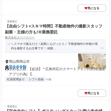
気になる
業務委託
【自由シフト×スキマ時間】不動産物件の撮影スタッフ
副業・主婦の方も!※業務委託
株式会社スペースリー
＼スマホで撮るだけ！副業にもぴったり／ 不動産物件の外観や室
内を撮影するお仕事です！ 経験...
岡山県岡山市
完全歩合制
求める人材: 【必須】 * 広角対応のスマートフォンの所持(撮影
アプリの為) 【...
社員登用あり
シフト自由
+1個
気になる
業務委託