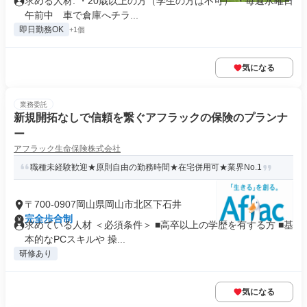
求める人材: ・20歳以上の方（学生の方は不可） ・毎週水曜日
午前中 車で倉庫へチラ...
即日勤務OK
+1個
気になる
業務委託
新規開拓なしで信頼を繋ぐアフラックの保険のプランナ
ー
アフラック生命保険株式会社
職種未経験歓迎★原則自由の勤務時間★在宅併用可★業界No.1
〒700-0907岡山県岡山市北区下石井
完全歩合制
求めている人材 ＜必須条件＞ ■高卒以上の学歴を有する方 ■基
本的なPCスキルや 操...
研修あり
気になる