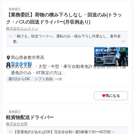
業務委託
【業務委託】荷物の積み下ろしなし・回送のみ|トラッ
ク・バスの回送ドライバー(月収例あり)
株式会社エムライン
「稼げる」陸送ワークへ。運転のみ・積み下ろし作業なし、案件多
数。
岡山県倉敷市帯高
完全歩合制
求める人材: ・大型・中型・牽引自動車免許をお持ちの方（普
通免許のみ・AT限定の方は...
週1日からOK
シフト自由
+1個
気になる
業務委託
軽貨物配送ドライバー
株式会社光岡
【普通免許があればOK】完全歩合制✨週5稼働で30〜60万程