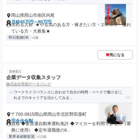
岡山県岡山市南区内尾
月給45万円～80万円
求める人材: ★やる気のある方・稼ぎたい方・エネルギー溢れ
ている方・大募集★
即日勤務OK
+1個
気になる
業務委託
企業データ収集スタッフ
株式会社帝国データバンク
ワークライフバランスに合わせて自分の時間・ペースで働ける!こ
れまでのキャリアを活かしてみま...
〒700-0815岡山県岡山市北区野田屋町
完全歩合制
資格 ◆要普通自動車運転免許 ◆マイカーを利用できる方（業
務に使用） ◆定年退職後の6...
業界未経験歓迎
+11個