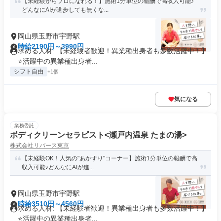
【未経験からプロになれる！】施術1分単位の報酬で高収入可能♪
どんなにAIが進歩しても無くな...
岡山県玉野市宇野駅
時給2190円～3990円
求める人材: 【未経験者歓迎！異業種出身者も多数活躍中！】
⭐️活躍中の異業種出身者...
シフト自由
+1個
気になる
業務委託
ボディクリーンセラピスト<瀬戸内温泉 たまの湯>
株式会社リバース東京
【未経験OK！人気の"あかすり"コーナー】施術1分単位の報酬で高
収入可能♪どんなにAIが進...
岡山県玉野市宇野駅
時給3510円～4560円
求める人材: 【未経験者歓迎！異業種出身者も多数活躍中！】
⭐️活躍中の異業種出身者...