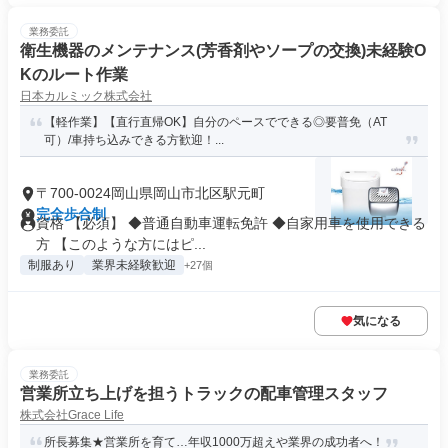
業務委託
衛生機器のメンテナンス(芳香剤やソープの交換)未経験O
Kのルート作業
日本カルミック株式会社
【軽作業】【直行直帰OK】自分のペースでできる◎要普免（AT
可）/車持ち込みできる方歓迎！...
〒700-0024岡山県岡山市北区駅元町
完全歩合制
資格 【必須】 ◆普通自動車運転免許 ◆自家用車を使用できる
方 【このような方にはピ...
制服あり
業界未経験歓迎
+27個
気になる
業務委託
営業所立ち上げを担うトラックの配車管理スタッフ
株式会社Grace Life
所長募集★営業所を育て…年収1000万超えや業界の成功者へ！