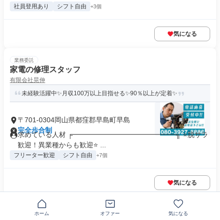
社員登用あり
シフト自由
+3個
気になる
業務委託
家電の修理スタッフ
有限会社晃伸
未経験活躍中✨月収100万以上目指せる✨90％以上が定着✨
〒701-0304岡山県都窪郡早島町早島
完全歩合制
求めている人材 ╒━━━━━━━━━━━━━━━╗ ⭐脱サラ
歓迎！異業種からも歓迎⭐ ...
フリーター歓迎
シフト自由
+7個
気になる
業務委託
ホーム
オファー
気になる
軽作業スタッフ