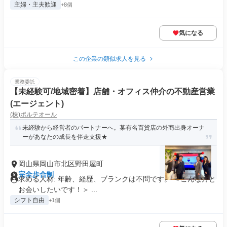
主婦・主夫歓迎
+8個
気になる
この企業の類似求人を見る
業務委託
【未経験可/地域密着】店舗・オフィス仲介の不動産営業
(エージェント)
(株)ポルテオール
未経験から経営者のパートナーへ。某有名百貨店の外商出身オーナ
ーがあなたの成長を伴走支援★
岡山県岡山市北区野田屋町
完全歩合制
求める人材: 年齢、経歴、ブランクは不問です。 ＜こんな方と
お会いしたいです！＞ ...
シフト自由
+1個