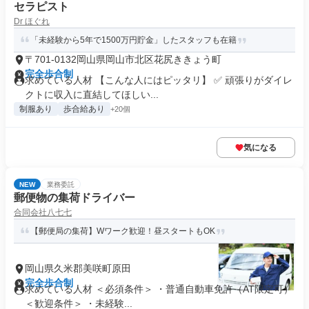
セラピスト
Dr ほぐれ
「未経験から5年で1500万円貯金」したスタッフも在籍
〒701-0132岡山県岡山市北区花尻ききょう町
完全歩合制
求めている人材 【こんな人にはピッタリ】 ✅ 頑張りがダイレ
クトに収入に直結してほしい...
制服あり
歩合給あり
+20個
気になる
NEW
業務委託
郵便物の集荷ドライバー
合同会社八七七
【郵便局の集荷】Wワーク歓迎！昼スタートもOK
岡山県久米郡美咲町原田
完全歩合制
求めている人材 ＜必須条件＞ ・普通自動車免許（AT限定可）
＜歓迎条件＞ ・未経験...