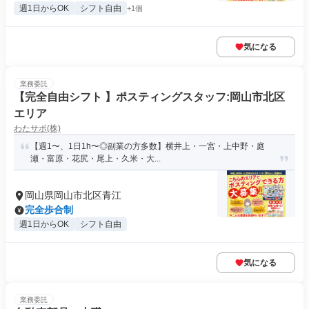
週1日からOK
シフト自由
+1個
気になる
業務委託
【完全自由シフト 】ポスティングスタッフ:岡山市北区
エリア
わたサポ(株)
【週1〜、1日1h〜◎副業の方多数】横井上・一宮・上中野・庭
瀬・富原・花尻・尾上・久米・大...
岡山県岡山市北区青江
完全歩合制
週1日からOK
シフト自由
気になる
業務委託