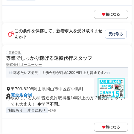
気になる
この条件を保存して、新着求人を受け取りませ
受け取る
んか？
業務委託
専業でしっかり稼げる運転代行スタッフ
株式会社オーユーシー
稼ぎたい方必見！！歩合額が時給1200円以上も普通です♪
〒703-8298岡山県岡山市中区西中島町
完全歩合制
求めている人材 普通免許取得後1年以上の方 2種免許じゃなく
ても大丈夫！ ◆学歴不問...
制服あり
歩合給あり
+17個
気になる