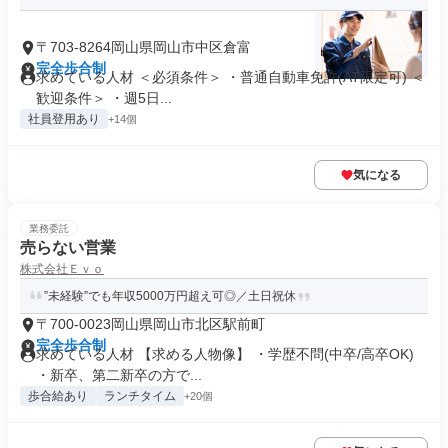
〒703-8264岡山県岡山市中区倉富
完全歩合制
求めている人材 ＜必須条件＞ ・普通自動車免許(AT限定可) ＜
歓迎条件＞ ・週5日...
社員登用あり
+14個
気になる
業務委託
売らない営業
株式会社Ｅｖｏ
”未経験”でも年収5000万円超え可◎／土日祝休
〒700-0023岡山県岡山市北区駅前町
完全歩合制
求めている人材 【求める人物像】 ・学歴不問(中卒/高卒OK)
・新卒、第二新卒の方で...
歩合給あり
ランチタイム
+20個