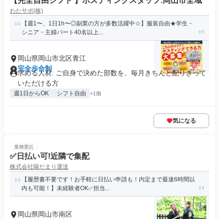
【完全自由シフト 】ポスティングスタッフ:岡山市全域
わたサポ(株)
【週1〜、1日1h〜◎副業の方が多数活躍中☆】服装自由★学生・
シニア・主婦パート40名以上...
岡山県岡山市北区青江
完全歩合制
求める人材: ご自身で決めた部数を、毎月きちんと配りきって
いただける方
週1日からOK
シフト自由
+1個
気になる
業務委託
✅日払い可!近隣で集配
株式会社陽だまり運送
【履歴書不要です！お手軽に日払い申請も！内定まで最速6時間以
内も可能！】未経験者OK✅担当...
岡山県岡山市南区