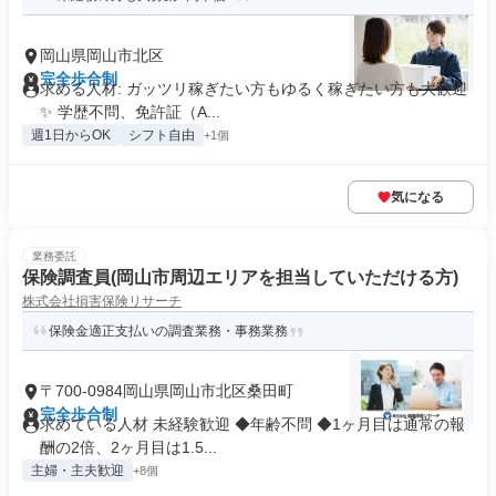
岡山県岡山市北区
完全歩合制
求める人材: ガッツリ稼ぎたい方もゆるく稼ぎたい方も大歓迎
✨ 学歴不問、免許証（A...
週1日からOK
シフト自由
+1個
気になる
業務委託
保険調査員(岡山市周辺エリアを担当していただける方)
株式会社損害保険リサーチ
保険金適正支払いの調査業務・事務業務
〒700-0984岡山県岡山市北区桑田町
完全歩合制
求めている人材 未経験歓迎 ◆年齢不問 ◆1ヶ月目は通常の報
酬の2倍、2ヶ月目は1.5...
主婦・主夫歓迎
+8個