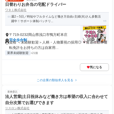
日替わりお弁当の宅配ドライバー
ワタミ株式会社
週2～5日／時短やフルタイムなど働き方自由♪主婦(夫)さん多数活
躍中！サポート体制バッチリ...
〒719-0232岡山県浅口市鴨方町本庄
完全歩合制
資格 ＜未経験歓迎＞人柄・人物重視の採用◎ ▼普通自動車運
転免許をお持ちの方は自家用...
業界未経験歓迎
+21個
気になる
この企業の類似求人を見る
業務委託
法人営業|土日祝休みなど働き方は希望の収入に合わせて
自分次第でお選びできます
リスロン株式会社