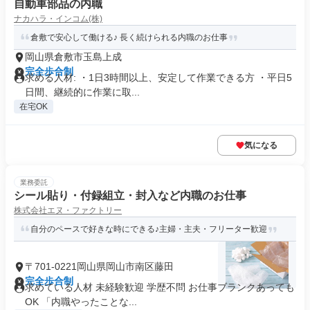
自動車部品の内職
ナカハラ・インコム(株)
倉敷で安心して働ける♪ 長く続けられる内職のお仕事
岡山県倉敷市玉島上成
完全歩合制
求める人材: ・1日3時間以上、安定して作業できる方 ・平日5
日間、継続的に作業に取...
在宅OK
気になる
業務委託
シール貼り・付録組立・封入など内職のお仕事
株式会社エヌ・ファクトリー
自分のペースで好きな時にできる♪主婦・主夫・フリーター歓迎
〒701-0221岡山県岡山市南区藤田
完全歩合制
求めている人材 未経験歓迎 学歴不問 お仕事ブランクあっても
OK 「内職やったことな...