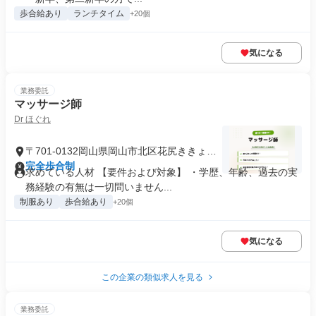
歩合給あり
ランチタイム
+20個
気になる
業務委託
マッサージ師
Dr ほぐれ
〒701-0132岡山県岡山市北区花尻ききょう
町
完全歩合制
求めている人材 【要件および対象】 ・学歴、年齢、過去の実
務経験の有無は一切問いません...
制服あり
歩合給あり
+20個
気になる
この企業の類似求人を見る
業務委託