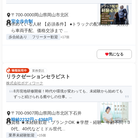
〒700-0000岡山県岡山市北区
完全歩合制
求めている人材 【必須条件】 ●トラックの配車経験 ⇒受注か
ら車両手配、価格交渉まで ...
歩合給あり
フリーター歓迎
+17個
気になる
業務委託
リラクゼーションセラピスト
株式会社ボディワーク
8月現地研修開催！時代や環境が変わっても、未経験から始めても
ずっと続けられる癒やしの仕事。...
〒700-0907岡山県岡山市北区下石井
時給2232円～4368円
資格 ★未経験歓迎・ブランクOK ★学歴・経験・年齢不問！3
0代、40代などミドル世代...
業界未経験歓迎
+15個