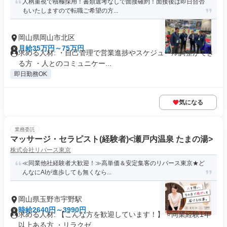
人柄重視で積極採用！書類選考なしで面接確約！面接後は即日合否
もいたしますので転職ご希望の方...
岡山県岡山市北区
月給35万円～75万円
求める人材: ・自己管理で営業進捗やスケジュール調整ができ
る方 ・人とのコミュニケー...
即日勤務OK
気になる
業務委託
マッサージ・セラピスト(経験者)<瀬戸内温泉 たまの湯>
株式会社リバース東京
≪同業他社経験者大歓迎！≫高単価＆安定集客のリバース東京★ど
んなにAIが進歩しても無くなら...
岡山県玉野市宇野駅
時給2640円～3990円
求める人材: 【こんな方を歓迎しています！】 ⭐️同業経験1年
以上ある方 ・リラクゼ...