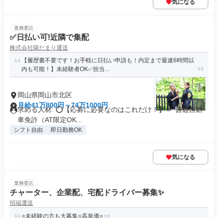
気になる
業務委託
✅日払い可!近隣で集配
株式会社陽だまり運送
【履歴書不要です！お手軽に日払い申請も！内定まで最速6時間以
内も可能！】未経験者OK✅担当...
岡山県岡山市北区
月給41万800円～74万1000円
求める人材: ⭕️【応募に必要なのはこれだけ！】 ✅ 普通自動
車免許（AT限定OK...
シフト自由
即日勤務OK
気になる
業務委託
チャーター、企業配、宅配ドライバー募集✨
招福運送
⭐️未経験の方も大募集⭐️高単価⭐️