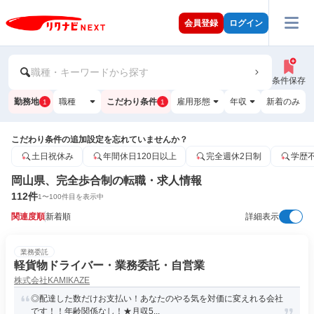
会員登録
ログイン
職種・キーワードから探す
条件保存
勤務地
職種
こだわり条件
雇用形態
年収
新着のみ
1
1
こだわり条件の追加設定を忘れていませんか？
土日祝休み
年間休日120日以上
完全週休2日制
学歴
岡山県、完全歩合制の転職・求人情報
112
件
1
〜
100
件目を表示中
関連度順
新着順
詳細表示
業務委託
軽貨物ドライバー・業務委託・自営業
株式会社KAMIKAZE
◎配達した数だけお支払い！あなたのやる気を対価に変えれる会社
です！！年齢関係なし！★月収5...