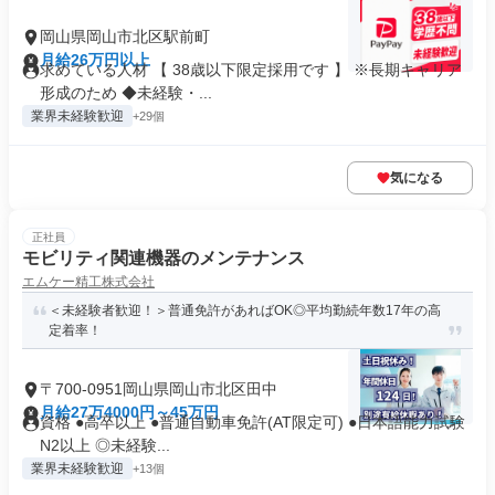
岡山県岡山市北区駅前町
月給26万円以上
求めている人材 【 38歳以下限定採用です 】 ※長期キャリア
形成のため ◆未経験・...
業界未経験歓迎
+29個
気になる
正社員
モビリティ関連機器のメンテナンス
エムケー精工株式会社
＜未経験者歓迎！＞普通免許があればOK◎平均勤続年数17年の高
定着率！
〒700-0951岡山県岡山市北区田中
月給27万4000円～45万円
資格 ●高卒以上 ●普通自動車免許(AT限定可) ●日本語能力試験
N2以上 ◎未経験...
業界未経験歓迎
+13個