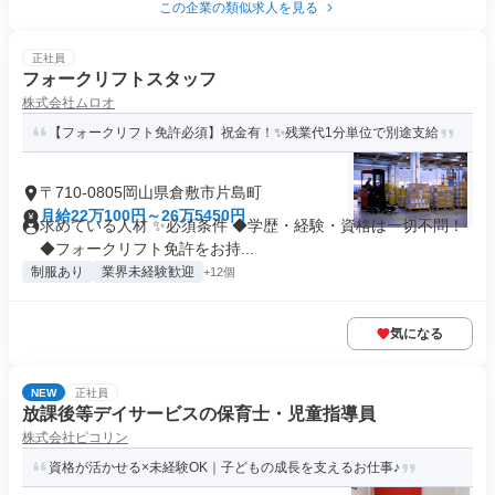
この企業の類似求人を見る
正社員
フォークリフトスタッフ
株式会社ムロオ
【フォークリフト免許必須】祝金有！✨残業代1分単位で別途支給
〒710-0805岡山県倉敷市片島町
月給22万100円～26万5450円
求めている人材 ✨必須条件 ◆学歴・経験・資格は一切不問！
◆フォークリフト免許をお持...
制服あり
業界未経験歓迎
+12個
気になる
NEW
正社員
放課後等デイサービスの保育士・児童指導員
株式会社ピコリン
資格が活かせる×未経験OK｜子どもの成長を支えるお仕事♪