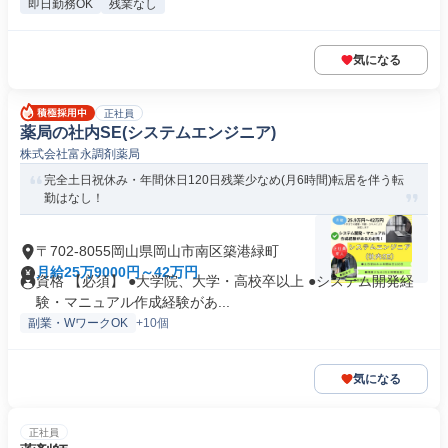
即日勤務OK
残業なし
気になる
正社員
薬局の社内SE(システムエンジニア)
株式会社富永調剤薬局
完全土日祝休み・年間休日120日残業少なめ(月6時間)転居を伴う転
勤はなし！
〒702-8055岡山県岡山市南区築港緑町
月給25万9000円～42万円
資格 【必須】 ●大学院、大学・高校卒以上 ●システム開発経
験・マニュアル作成経験があ...
副業・WワークOK
+10個
気になる
正社員