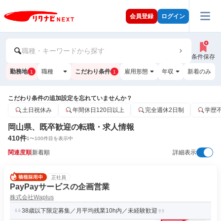
会員登録
ログイン
職種・キーワードから探す
条件保存
勤務地
職種
こだわり条件
雇用形態
年収
新着のみ
1
1
こだわり条件の追加設定を忘れていませんか？
土日祝休み
年間休日120日以上
完全週休2日制
学歴
岡山県、既卒歓迎の転職・求人情報
410
件
1
〜
100
件目を表示中
関連度順
新着順
詳細表示
正社員
PayPayサービスの企画営業
株式会社Waplus
38歳以下限定募集／月平均残業10h内／未経験歓迎