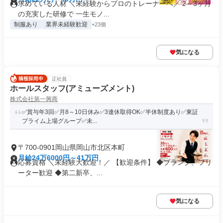
求めている人材 ＼未経験からプロのトレーナーへ／ 2～3ヶ月
の充実した研修で 一生モノ...
制服あり
業界未経験歓迎
+23個
気になる
正社員
ホールスタッフ(アミューズメント)
株式会社第一興商
✅賞与年3回✅月8～10日休み✅3連休取得OK✅半休制度あり✅東証
プライム上場グループ✅未...
〒700-0901岡山県岡山市北区本町
月給24万6000円～41万円
応募資格 ＼未経験大歓迎！／ 【歓迎条件】 ◆ブランク、フリ
ーター歓迎 ◆第二新卒、...
気になる