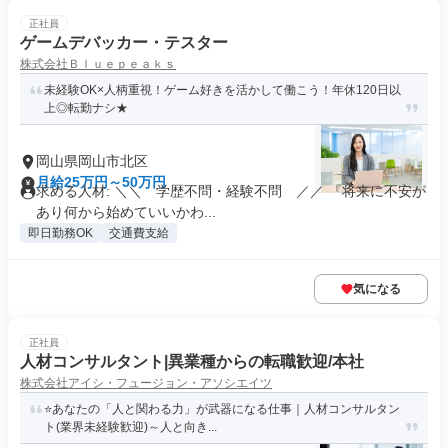
正社員
ゲームデバッカー・テスター
株式会社Ｂｌｕｅｐｅａｋｓ
未経験OK×人柄重視！ゲーム好きを活かして働こう！年休120日以
上◎転勤ナシ★
岡山県岡山市北区
月給25万円～50万円
求める人材: ＼＼ 学歴不問・経験不問 ／／ 『将来に不安が
あり何から始めていいかわ...
即日勤務OK
交通費支給
気になる
正社員
人材コンサルタント|異業種からの転職歓迎/本社
株式会社アイシ・フュージョン・アソシエイツ
⭐あなたの「人と関わる力」が武器になる仕事｜人材コンサルタン
ト(業界未経験歓迎)～人と向き...