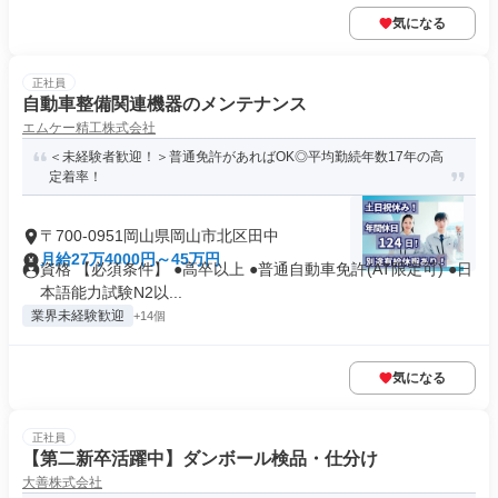
気になる
正社員
自動車整備関連機器のメンテナンス
エムケー精工株式会社
＜未経験者歓迎！＞普通免許があればOK◎平均勤続年数17年の高
定着率！
〒700-0951岡山県岡山市北区田中
月給27万4000円～45万円
資格 【必須条件】 ●高卒以上 ●普通自動車免許(AT限定可) ●日
本語能力試験N2以...
業界未経験歓迎
+14個
気になる
正社員
【第二新卒活躍中】ダンボール検品・仕分け
大善株式会社