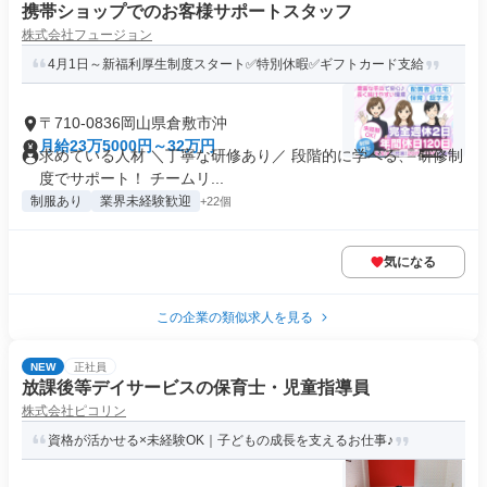
携帯ショップでのお客様サポートスタッフ
株式会社フュージョン
4月1日～新福利厚生制度スタート✅特別休暇✅ギフトカード支給
〒710-0836岡山県倉敷市沖
月給23万5000円～32万円
求めている人材 ＼丁寧な研修あり／ 段階的に学べる、 研修制
度でサポート！ チームリ...
制服あり
業界未経験歓迎
+22個
気になる
この企業の類似求人を見る
NEW
正社員
放課後等デイサービスの保育士・児童指導員
株式会社ピコリン
資格が活かせる×未経験OK｜子どもの成長を支えるお仕事♪