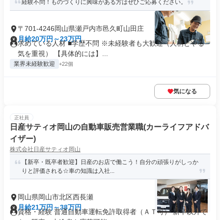
経験不問！ものづくりに興味がある方はぜひご応募ください。
〒701-4246岡山県瀬戸内市邑久町山田庄
月給20万円～23万円
求めている人材 ■学歴不問 ※未経験者も大歓迎（人柄とやる
気を重視） 【具体的には】...
業界未経験歓迎
+22個
気になる
正社員
日産サティオ岡山の自動車販売営業職(カーライフアドバ
イザー)
株式会社日産サティオ岡山
【新卒・既卒者歓迎】日産のお店で働こう！自分の頑張りがしっか
りと評価される☆車の知識は入社...
岡山県岡山市北区西長瀬
月給21万円～38万円
資格・経験 普通自動車運転免許取得者（ＡＴ可） 新卒以外で