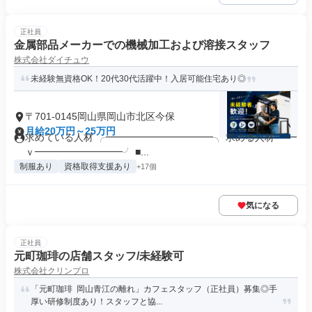
正社員
金属部品メーカーでの機械加工および溶接スタッフ
株式会社ダイチュウ
未経験無資格OK！20代30代活躍中！入居可能住宅あり◎
〒701-0145岡山県岡山市北区今保
月給20万円～25万円
求めている人材 ╭━━━━━━━━━━━╮ 求める人材 ╰━
ｖ━━━━━━━━━╯ ■...
制服あり
資格取得支援あり
+17個
気になる
正社員
元町珈琲の店舗スタッフ/未経験可
株式会社クリンプロ
「元町珈琲 岡山青江の離れ」カフェスタッフ（正社員）募集◎手
厚い研修制度あり！スタッフと協...