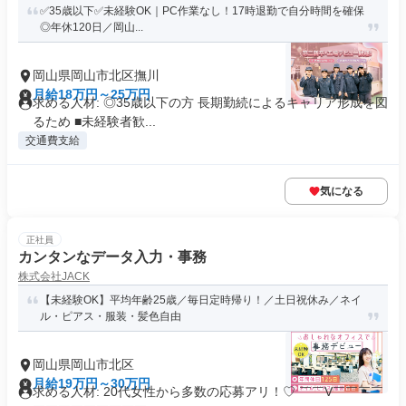
✅️35歳以下✅️未経験OK｜PC作業なし！17時退勤で自分時間を確保
◎年休120日／岡山...
岡山県岡山市北区撫川
月給18万円～25万円
求める人材: ◎35歳以下の方 長期勤続によるキャリア形成を図
るため ■未経験者歓...
交通費支給
気になる
正社員
カンタンなデータ入力・事務
株式会社JACK
【未経験OK】平均年齢25歳／毎日定時帰り！／土日祝休み／ネイ
ル・ピアス・服装・髪色自由
岡山県岡山市北区
月給19万円～30万円
求める人材: 20代女性から多数の応募アリ！♡ ￣￣V￣￣￣￣