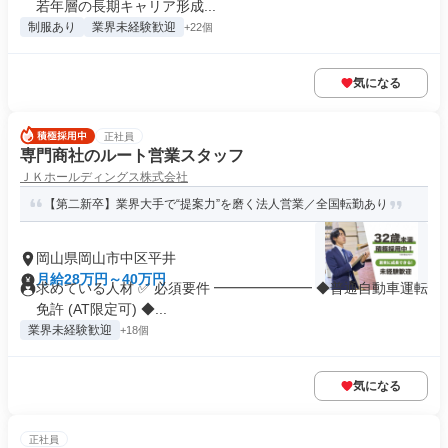
若年層の長期キャリア形成...
制服あり
業界未経験歓迎
+22個
気になる
正社員
専門商社のルート営業スタッフ
ＪＫホールディングス株式会社
【第二新卒】業界大手で“提案力”を磨く法人営業／全国転勤あり
岡山県岡山市中区平井
月給28万円～40万円
求めている人材 ✅ 必須要件 ━━━━━━━ ◆普通自動車運転
免許 (AT限定可) ◆...
業界未経験歓迎
+18個
気になる
正社員