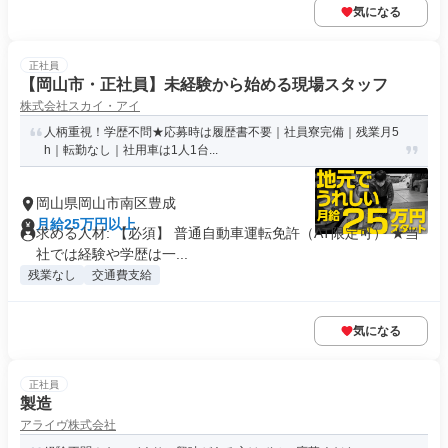
気になる
正社員
【岡山市・正社員】未経験から始める現場スタッフ
株式会社スカイ・アイ
人柄重視！学歴不問★応募時は履歴書不要｜社員寮完備｜残業月5
h｜転勤なし｜社用車は1人1台...
岡山県岡山市南区豊成
月給25万円以上
求める人材: 【必須】 普通自動車運転免許（AT限定可） ★当
社では経験や学歴は一...
残業なし
交通費支給
気になる
正社員
製造
アライヴ株式会社