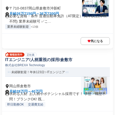
〒710-0837岡山県倉敷市沖新町
月給26万7150円～36万7200円
必要な資格・条件 普通自動車免許（AT限定） 高卒以上(学科
不問) 業界未経験可 ✅こ...
業界未経験歓迎
+13個
気になる
正社員
ITエンジニア/人柄重視の採用/倉敷市
株式会社BREXA Technology
未経験歓迎！年休123日✨ITエンジニア
岡山県倉敷市
月給28万円～40万円
求める人材: お人柄やポテンシャル採用です！ 学歴・職歴不
問！ブランクOK! 既...
即日勤務OK
交通費支給