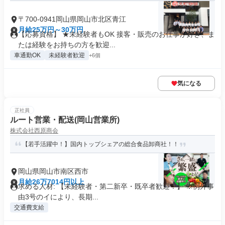
〒700-0941岡山県岡山市北区青江
月給25万円～30万円
【応募資格】 ★未経験者もOK 接客・販売のお仕事が好き、ま
たは経験をお持ちの方を歓迎...
車通勤OK
未経験者歓迎
+6個
気になる
正社員
ルート営業・配送(岡山営業所)
株式会社西原商会
【若手活躍中！】国内トップシェアの総合食品卸商社！！
岡山県岡山市南区西市
月給26万7014円以上
求める人材: 【未経験者・第二新卒・既卒者歓迎！】 ※例外事
由3号のイにより、長期...
交通費支給