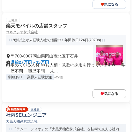
気になる
正社員
楽天モバイルの店舗スタッフ
コネクシオ株式会社
9割以上が未経験入社で活躍中！年間休日124日(7070b)
〒700-0907岡山県岡山市北区下石井
月給27万円～33万円
求めている人材 <<お人柄・意欲の採用を行っています>> ・学
歴不問 ・職歴不問 ・未...
制服あり
業界未経験歓迎
+22個
気になる
正社員
社内SE/エンジニア
大黒天物産株式会社
「ラムー・ディオ」の「大黒天物産株式会社」を技術で支える社内