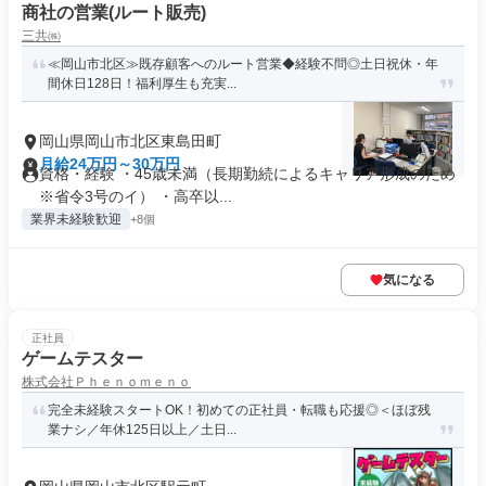
商社の営業(ルート販売)
三共㈱
≪岡山市北区≫既存顧客へのルート営業◆経験不問◎土日祝休・年
間休日128日！福利厚生も充実...
岡山県岡山市北区東島田町
月給24万円～30万円
資格・経験 ・45歳未満（長期勤続によるキャリア形成のため
※省令3号のイ） ・高卒以...
業界未経験歓迎
+8個
気になる
正社員
ゲームテスター
株式会社Ｐｈｅｎｏｍｅｎｏ
完全未経験スタートOK！初めての正社員・転職も応援◎＜ほぼ残
業ナシ／年休125日以上／土日...