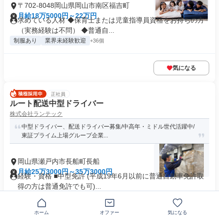
〒702-8048岡山県岡山市南区福吉町
月給18万5000円～22万円
求めている人材 ◆保育士または児童指導員資格をお持ちの方
（実務経験は不問） ◆普通自...
制服あり
業界未経験歓迎
+36個
気になる
正社員
ルート配送中型ドライバー
株式会社ランテック
中型ドライバー、配送ドライバー募集/中高年・ミドル世代活躍中/
東証プライム上場グループ企業...
岡山県瀬戸内市長船町長船
月給25万3000円～35万3000円
経験・資格 ■中型免許 (平成19年6月以前に普通自動車免許取
得の方は普通免許でも可)...
制服あり
業界未経験歓迎
+14個
ホーム
オファー
気になる