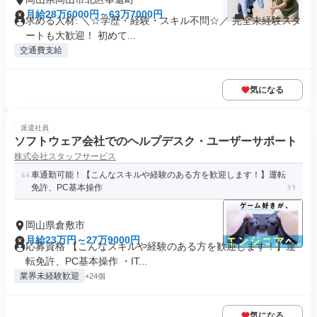
月給28万6000円～63万7000円
求める人材: ＼☆学歴・経験・スキル不問☆／ 完全未経験スタ
ートも大歓迎！ 初めて...
交通費支給
気になる
派遣社員
ソフトウェア会社でのヘルプデスク・ユーザーサポート
株式会社スタッフサービス
車通勤可能！【こんなスキルや経験のある方を歓迎します！】運転
免許、PC基本操作
岡山県倉敷市
月給23万円～27万9000円
応募資格 【こんなスキルや経験のある方を歓迎します！】運
転免許、PC基本操作 ・IT...
業界未経験歓迎
+24個
気になる