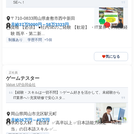
SEへ！
〒710-0833岡山県倉敷市西中新田
月給37万5000円～58万3333円
資格 【必須】 ●社内SEのご経験 【歓迎】 ・IT業界での就業経
験 既卒・第二新...
制服あり
学歴不問
+5個
気になる
正社員
ゲームテスター
Value UP合同会社
【経験・スキルは一切不問】✨ゲーム好きを活かして、未経験から
IT業界へ✨充実研修で安心スタ...
岡山県岡山市北区駅元町
月給26万円～40万円
求める人材: 【必須】 ✅高卒以上 ✅日本語能力検定「 N1相
当」の日本語スキル ✅...