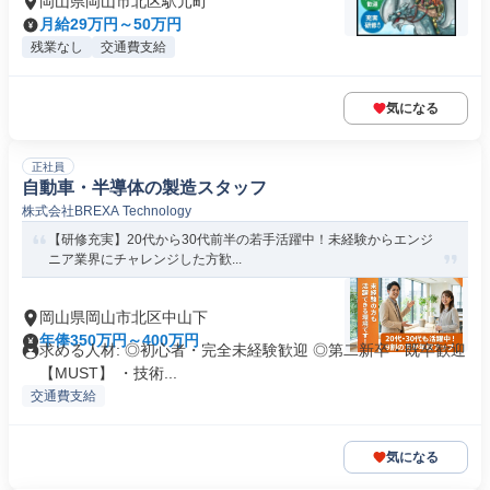
岡山県岡山市北区駅元町
月給29万円～50万円
残業なし
交通費支給
気になる
正社員
自動車・半導体の製造スタッフ
株式会社BREXA Technology
【研修充実】20代から30代前半の若手活躍中！未経験からエンジ
ニア業界にチャレンジした方歓...
岡山県岡山市北区中山下
年俸350万円～400万円
求める人材: ◎初心者・完全未経験歓迎 ◎第二新卒・既卒歓迎
【MUST】 ・技術...
交通費支給
気になる