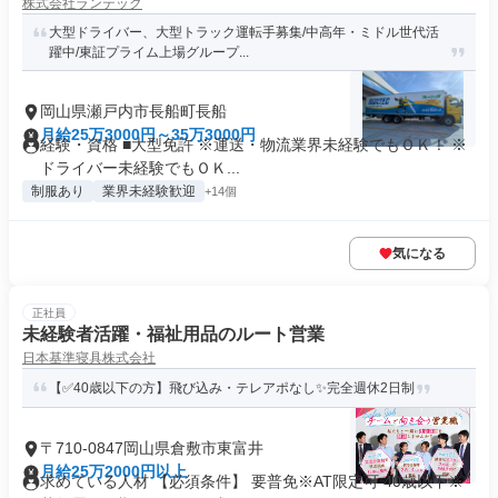
株式会社ランテック
大型ドライバー、大型トラック運転手募集/中高年・ミドル世代活
躍中/東証プライム上場グループ...
岡山県瀬戸内市長船町長船
月給25万3000円～35万3000円
経験・資格 ■大型免許 ※運送・物流業界未経験でもＯＫ！ ※
ドライバー未経験でもＯＫ...
制服あり
業界未経験歓迎
+14個
気になる
正社員
未経験者活躍・福祉用品のルート営業
日本基準寝具株式会社
【✅40歳以下の方】飛び込み・テレアポなし✨️完全週休2日制
〒710-0847岡山県倉敷市東富井
月給25万2000円以上
求めている人材 【必須条件】 要普免※AT限定可 40歳以下※