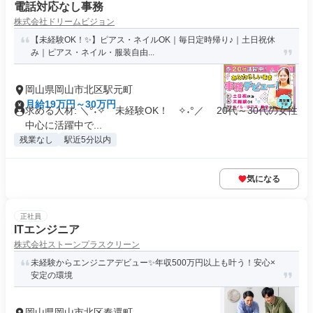
電話対応なし事務
株式会社ドリームビジョン
【未経験OK！✨】ピアス・ネイルOK｜毎日定時帰り♪｜土日祝休
み｜ピアス・ネイル・服装自由...
岡山県岡山市北区駅元町
月給19万円～30万円
求める人材: ＼°˖✧ 未経験OK！ ✧˖°／ 20代～30代の女性
中心に活躍中で...
残業なし
駅近5分以内
気になる
正社員
ITエンジニア
株式会社ストーンプラスクリーン
未経験からエンジニアデビュー✨年収500万円以上も叶う！安心×
安定の環境
岡山県岡山市北区奉還町