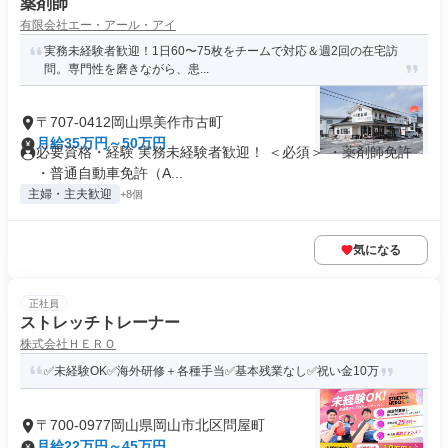
薬剤師
有限会社エー・アール・アイ
実務未経験者歓迎！1日60〜75枚をチームで対応＆週2回の在宅訪
問。専門性を磨きながら、患...
〒707-0412岡山県美作市古町
月給35万円～50万円
必要資格・経験 実務未経験者歓迎！ ＜必須＞ ・薬剤師免許
・普通自動車免許（A...
主婦・主夫歓迎
+8個
気になる
正社員
ストレッチトレーナー
株式会社ＨＥＲＯ
✅未経験OK✅海外研修＋各種手当✅基本残業なし✅祝い金10万
〒700-0977岡山県岡山市北区問屋町
月給22万円～45万円