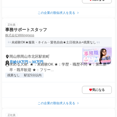
この企業の類似求人を見る
正社員
事務サポートスタッフ
株式会社Willingness
未経験OK★服装・ネイル・髪色自由★土日祝休み×残業なし
岡山県岡山市北区駅前町
月給19万円～30万円
求める人材: ★：未経験OK ★：学歴・職歴不問 ★：第二新
卒・既卒歓迎 ★：フリー...
残業なし
駅近5分以内
気になる
この企業の類似求人を見る
正社員