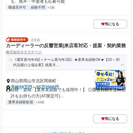
も、既卒・中途者も応募可能
職場見学可
経験不問
+1個
気になる
正社員
カーディーラーの反響営業|来店客対応・提案・契約業務
株式会社ネクステージ
《通常賞与年4回＋チーム賞与年2回》★業界未経験OK★【20～30
代活躍の上場企業】残業月...
岡山県岡山市北区岡南町
月給29万円～55万2000円
経験・資格 【業界未経験でも採用中！】 ◎普通自動車運転免
許をお持ちの方(AT限定可)...
業界未経験歓迎
+18個
気になる