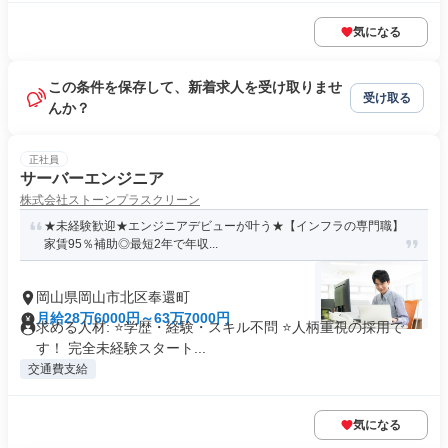
気になる
この条件を保存して、新着求人を受け取りませ
受け取る
んか？
正社員
サーバーエンジニア
株式会社ストーンプラスクリーン
★未経験歓迎★エンジニアデビューが叶う★【インフラの専門職】
家賃95％補助◎最短2年で年収...
岡山県岡山市北区奉還町
月給28万6000円～63万7000円
求める人材: ⭐学歴・経験・スキル不問 ⭐人柄重視の採用で
す！ 完全未経験スタート...
交通費支給
気になる