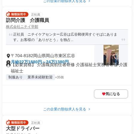
この企業の類似求人を見る
正社員
訪問介護 介護職員
株式会社ニチイ学館
正社員 ニチイケアセンター広谷は広谷郵便局すぐそばにありま
す。お客様の「ありがとう」を独占...
〒704-8182岡山県岡山市東区広谷
月給22万1880円～24万1380円
【必要資格】 介護職員初任者研修 介護福祉士実務者研修 介護
福祉士
制服あり
業界未経験歓迎
+35個
気になる
この企業の類似求人を見る
正社員
大型ドライバー