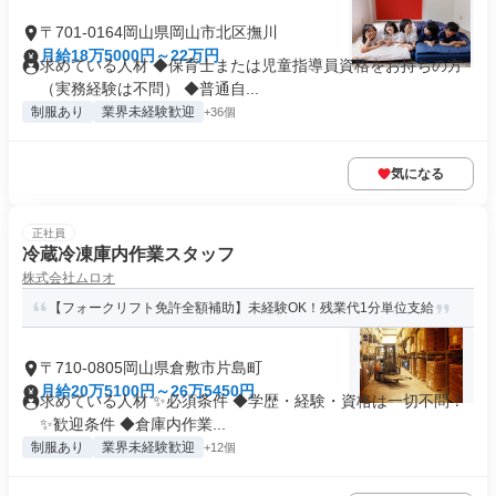
〒701-0164岡山県岡山市北区撫川
月給18万5000円～22万円
求めている人材 ◆保育士または児童指導員資格をお持ちの方
（実務経験は不問） ◆普通自...
制服あり
業界未経験歓迎
+36個
気になる
正社員
冷蔵冷凍庫内作業スタッフ
株式会社ムロオ
【フォークリフト免許全額補助】未経験OK！残業代1分単位支給
〒710-0805岡山県倉敷市片島町
月給20万5100円～26万5450円
求めている人材 ✨必須条件 ◆学歴・経験・資格は一切不問！
✨歓迎条件 ◆倉庫内作業...
制服あり
業界未経験歓迎
+12個