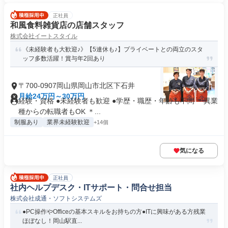
正社員
和風食料雑貨店の店舗スタッフ
株式会社イートスタイル
《未経験者も大歓迎♪》【5連休も♪】プライベートとの両立のスタ
ッフ多数活躍！賞与年2回あり
〒700-0907岡山県岡山市北区下石井
月給24万円～30万円
経験・資格 ●未経験者も歓迎 ●学歴・職歴・年齢も不問 ＊異業
種からの転職者もOK ＊...
制服あり
業界未経験歓迎
+14個
気になる
正社員
社内ヘルプデスク・ITサポート・問合せ担当
株式会社成通・ソフトシステムズ
●PC操作やOfficeの基本スキルをお持ちの方●ITに興味がある方残業
ほぼなし！岡山駅直...