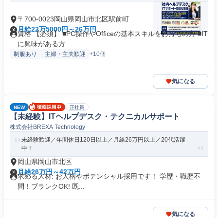
〒700-0023岡山県岡山市北区駅前町
月給22万5000円～26万円
資格 【必須】 ■PC操作やOfficeの基本スキルをお持ちの方 ■IT
に興味がある方...
制服あり
主婦・主夫歓迎
+10個
気になる
NEW
正社員
【未経験】ITヘルプデスク・テクニカルサポート
株式会社BREXA Technology
未経験歓迎／年間休日120日以上／月給26万円以上／20代活躍
中！
岡山県岡山市北区
月給26万円～42万円
求める人材: お人柄やポテンシャル採用です！ 学歴・職歴不
問！ブランクOK! 既...
気になる