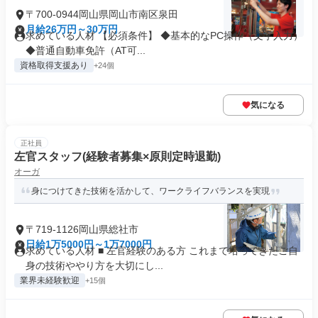
〒700-0944岡山県岡山市南区泉田
月給26万円～30万円
求めている人材 【必須条件】 ◆基本的なPC操作（文字入力）
◆普通自動車免許（AT可...
資格取得支援あり
+24個
気になる
正社員
左官スタッフ(経験者募集×原則定時退勤)
オーガ
身につけてきた技術を活かして、ワークライフバランスを実現
〒719-1126岡山県総社市
日給1万5000円～1万7000円
求めている人材 ■ 左官経験のある方 これまで培ってきたご自
身の技術ややり方を大切にし...
業界未経験歓迎
+15個