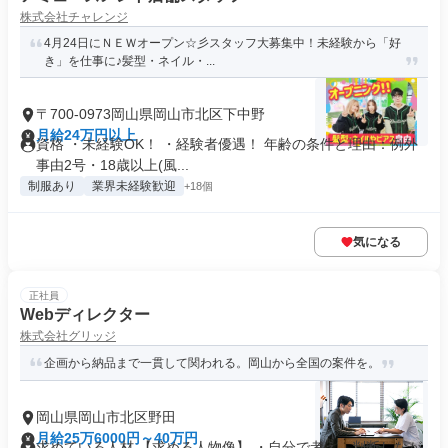
株式会社チャレンジ
4月24日にＮＥＷオープン☆彡スタッフ大募集中！未経験から「好
き」を仕事に♪髪型・ネイル・...
〒700-0973岡山県岡山市北区下中野
月給24万円以上
資格 ・未経験OK！ ・経験者優遇！ 年齢の条件と理由：例外
事由2号・18歳以上(風...
制服あり
業界未経験歓迎
+18個
気になる
正社員
Webディレクター
株式会社グリッジ
企画から納品まで一貫して関われる。岡山から全国の案件を。
岡山県岡山市北区野田
月給25万6000円～40万円
求めている人材 【求める人物像】 ・自分で考え、判断しなが