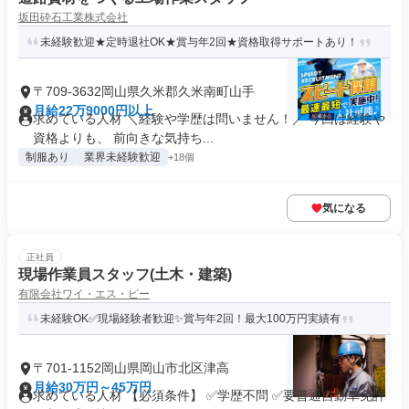
坂田砕石工業株式会社
未経験歓迎★定時退社OK★賞与年2回★資格取得サポートあり！
〒709-3632岡山県久米郡久米南町山手
月給22万9000円以上
求めている人材 ＼経験や学歴は問いません！／ 今回は経験や
資格よりも、 前向きな気持ち...
制服あり
業界未経験歓迎
+18個
気になる
正社員
現場作業員スタッフ(土木・建築)
有限会社ワイ・エス・ピー
未経験OK✅現場経験者歓迎✨賞与年2回！最大100万円実績有
〒701-1152岡山県岡山市北区津高
月給30万円～45万円
求めている人材 【必須条件】 ✅学歴不問 ✅要普通自動車免許