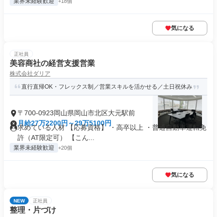
業界未経験歓迎
+18個
気になる
正社員
美容商社の経営支援営業
株式会社ダリア
直行直帰OK・フレックス制／営業スキルを活かせる／土日祝休み
〒700-0923岡山県岡山市北区大元駅前
月給27万2200円～29万5100円
求めている人材 【応募資格】 ・高卒以上 ・普通自動車運転免
許（AT限定可） 【こん...
業界未経験歓迎
+20個
気になる
NEW
正社員
整理・片づけ