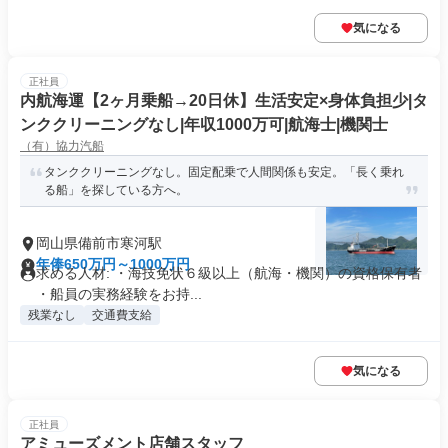
気になる
正社員
内航海運【2ヶ月乗船→20日休】生活安定×身体負担少|タ
ンククリーニングなし|年収1000万可|航海士|機関士
（有）協力汽船
タンククリーニングなし。固定配乗で人間関係も安定。「長く乗れ
る船」を探している方へ。
岡山県備前市寒河駅
年俸650万円～1000万円
求める人材: ・海技免状６級以上（航海・機関）の資格保有者
・船員の実務経験をお持...
残業なし
交通費支給
気になる
正社員
アミューズメント店舗スタッフ