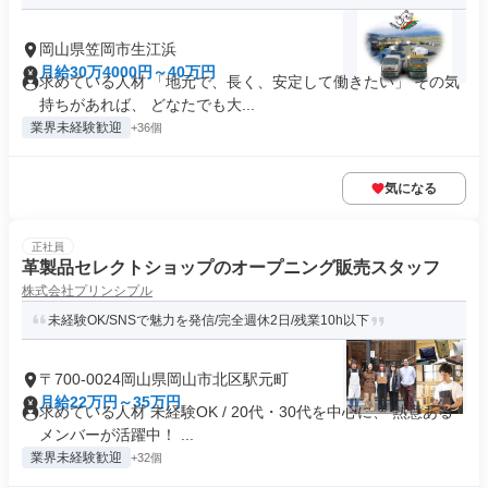
岡山県笠岡市生江浜
月給30万4000円～40万円
求めている人材 「地元で、長く、安定して働きたい」 その気
持ちがあれば、 どなたでも大...
業界未経験歓迎
+36個
気になる
正社員
革製品セレクトショップのオープニング販売スタッフ
株式会社プリンシプル
未経験OK/SNSで魅力を発信/完全週休2日/残業10h以下
〒700-0024岡山県岡山市北区駅元町
月給22万円～35万円
求めている人材 未経験OK / 20代・30代を中心に、 熱意ある
メンバーが活躍中！ ...
業界未経験歓迎
+32個