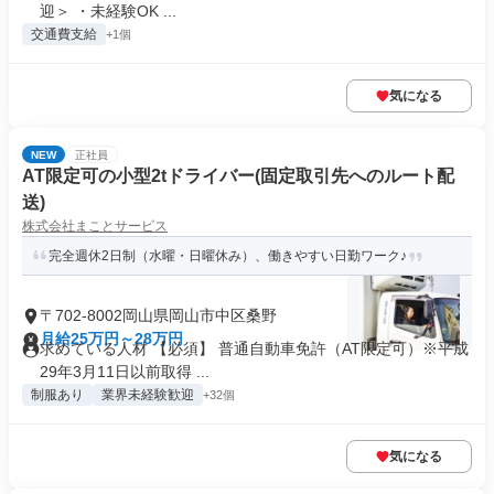
迎＞ ・未経験OK ...
交通費支給
+1個
気になる
NEW
正社員
AT限定可の小型2tドライバー(固定取引先へのルート配
送)
株式会社まことサービス
完全週休2日制（水曜・日曜休み）、働きやすい日勤ワーク♪
〒702-8002岡山県岡山市中区桑野
月給25万円～28万円
求めている人材 【必須】 普通自動車免許（AT限定可）※平成
29年3月11日以前取得 ...
制服あり
業界未経験歓迎
+32個
気になる