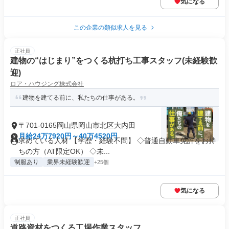
気になる
この企業の類似求人を見る
正社員
建物の“はじまり”をつくる杭打ち工事スタッフ(未経験歓
迎)
ロア・ハウジング株式会社
建物を建てる前に、私たちの仕事がある。
〒701-0165岡山県岡山市北区大内田
月給24万7920円～40万4520円
求めている人材 【学歴・経験不問】 ◇普通自動車免許をお持
ちの方（AT限定OK） ◇未...
制服あり
業界未経験歓迎
+25個
気になる
正社員
道路資材をつくる工場作業スタッフ