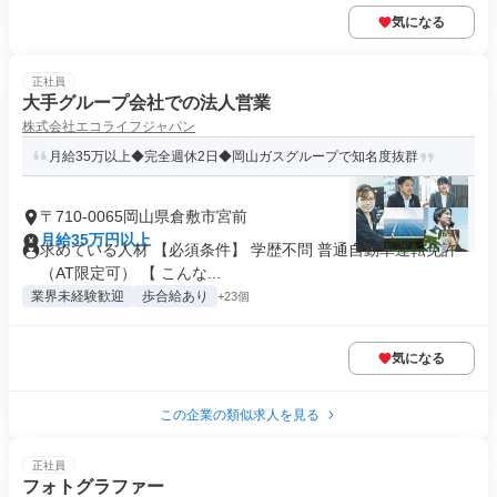
気になる
正社員
大手グループ会社での法人営業
株式会社エコライフジャパン
月給35万以上◆完全週休2日◆岡山ガスグループで知名度抜群
〒710-0065岡山県倉敷市宮前
月給35万円以上
求めている人材 【必須条件】 学歴不問 普通自動車運転免許
（AT限定可） 【 こんな...
業界未経験歓迎
歩合給あり
+23個
気になる
この企業の類似求人を見る
正社員
フォトグラファー