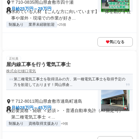
〒710-0835岡山県倉敷市四十瀬
月給25万円～29万円
求めている人材 【こんな方に向いています】 ・体を動かす仕
事や屋外・現場での作業が好き...
制服あり
業界未経験歓迎
+25個
気になる
正社員
屋内線工事を行う電気工事士
株式会社樋口電気
第二種電気工事士を取得済みの方、第一種電気工事士を取得予定の
方を歓迎しております！岡山県倉...
〒712-8011岡山県倉敷市連島町連島
月給28万円～45万円
必要資格・経験 ＜必須＞ ・普通自動車免許（AT限定可） ・
第二種電気工事士 ＜...
制服あり
資格取得支援あり
+9個