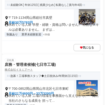
未経験OK│年休125日│残業少なめ│転勤なし│賞与年4回
〒719-1134岡山県総社市真壁
月給30万5783円
求めている人材 学歴・経験・資格は問いません。 特別なスキ
ルは必要ありません。 まずは...
制服あり
業界未経験歓迎
+36個
気になる
正社員
庶務・管理者候補(七日市工場)
株式会社イタミアート
急募！工場事務スタッフ◆土日祝休み/年間休日115日
〒700-0852岡山県岡山市北区七日市東町
月給21万4600円～33万3200円
求めている人材 工場の現場を事務面から支えながら、 一緒に
当社のさらなる成長を 担って...