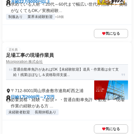
月給22万9000円以上
求めている人材 ＜20代～60代まで幅広い世代が活躍中＞ 資格
がなくてもOK／実務経験...
制服あり
業界未経験歓迎
+18個
気になる
正社員
足場工事の現場作業員
Mcorporation 株式会社
普通自動車免許があればOK【未経験歓迎】道具・作業着は全て支
給！残業ほぼなし＆資格取得支援...
〒712-8001岡山県倉敷市連島町西之浦
日給1万2000円～2万円
必要資格・経験 ＜必須＞ ・普通自動車免許 ＜歓迎＞ ・現場
作業の経験がある方 ...
未経験者歓迎
長期休暇あり
気になる