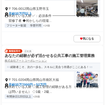
〒706-0012岡山県玉野市玉
月給35万円以上
求めている人材 ✅：必須条件 ━━━━━━━ ◆玉掛け技能講
習修了者 ◆何かしらの現場...
フリーター歓迎
学歴不問
+14個
気になる
正社員
あなたの経験が必ず活かせる公共工事の施工管理業務
株式会社アートコーポレーション
経験者こそ、次の一歩を。スキルに見合う待遇がここにある！
〒701-0204岡山県岡山市南区大福
月給35万7000円～52万円
求めている人材 ◇施工管理の経験がある方 （年数や業務内容
は問いません） ◇1級・2級...
年間休日120日以上
+26個