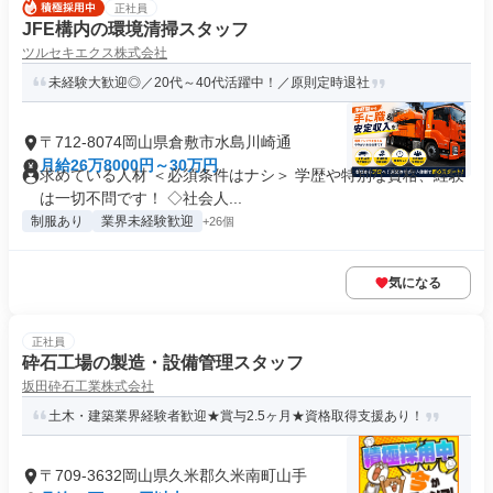
正社員
JFE構内の環境清掃スタッフ
ツルセキエクス株式会社
未経験大歓迎◎／20代～40代活躍中！／原則定時退社
〒712-8074岡山県倉敷市水島川崎通
月給26万8000円～30万円
求めている人材 ＜必須条件はナシ＞ 学歴や特別な資格、経験
は一切不問です！ ◇社会人...
制服あり
業界未経験歓迎
+26個
気になる
正社員
砕石工場の製造・設備管理スタッフ
坂田砕石工業株式会社
土木・建築業界経験者歓迎★賞与2.5ヶ月★資格取得支援あり！
〒709-3632岡山県久米郡久米南町山手