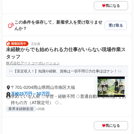
気になる
この条件を保存して、新着求人を受け取りませ
受け取る
んか？
正社員
未経験からでも始められる力仕事がいらない現場作業ス
タッフ
株式会社アートコーポレーション
【安定収入！】知識や経験、資格は一切不問◎力仕事ほぼナシ！
〒701-0204岡山県岡山市南区大福
月給25万円～50万円
求めている人材 ◇学歴・経験不問 ◇普通自動車運転免許をお
持ちの方（AT限定可） ◇...
業界未経験歓迎
+26個
気になる