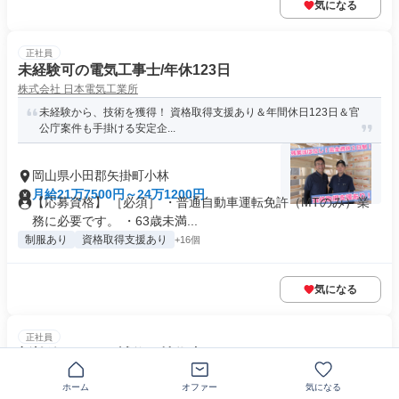
気になる
正社員
未経験可の電気工事士/年休123日
株式会社 日本電気工業所
未経験から、技術を獲得！ 資格取得支援あり＆年間休日123日＆官
公庁案件も手掛ける安定企...
岡山県小田郡矢掛町小林
月給21万7500円～24万1200円
【応募資格】 ［必須］ ・普通自動車運転免許（MTのみ）業
務に必要です。 ・63歳未満...
制服あり
資格取得支援あり
+16個
気になる
正社員
新幹線インフラ補修の技術者
株式会社巧和
ホーム
オファー
気になる
経験者募集◎【新幹線を支える、誇り高きコンクリート施工】