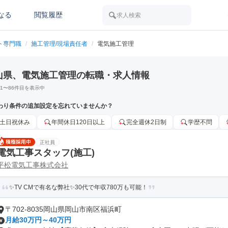
なる
閲覧履歴
求人検索
ト専門職
/
施工管理/現場責任者
/
電気施工管理
山県、電気施工管理の転職・求人情報
1
〜
86
件目を表示中
わり条件の追加設定を忘れていませんか？
土日祝休み
年間休日120日以上
完全週休2日制
学歴不問
正社員
電気工事スタッフ(施工)
平松電気工事株式会社
✨TV CMで有名な弊社✨30代で年収780万も可能！
〒702-8035岡山県岡山市南区福浜町
月給30万円～40万円