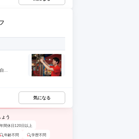
フ
...
気になる
しょう
年間休日120日以上
年齢不問
学歴不問