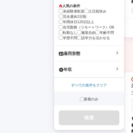
人気の条件
未経験者歓迎
土日祝休み
完全週休2日制
年間休日120日以上
在宅勤務（リモートワーク）OK
転勤なし
服装自由
年齢不問
学歴不問
語学力を活かせる
雇用形態
年収
すべての条件をクリア
新着のみ
検索