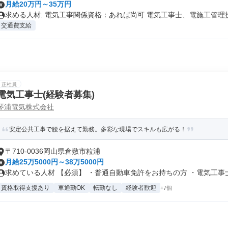
月給20万円～35万円
求める人材: 電気工事関係資格：あれば尚可 電気工事士、電施工管理技.
交通費支給
正社員
電気工事士(経験者募集)
琴浦電気株式会社
安定公共工事で腰を据えて勤務。多彩な現場でスキルも広がる！
〒710-0036岡山県倉敷市粒浦
月給25万5000円～38万5000円
求めている人材 【必須】 ・普通自動車免許をお持ちの方 ・電気工事士と
資格取得支援あり
車通勤OK
転勤なし
経験者歓迎
+7個