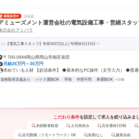
正社員
アミューズメント運営会社の電気設備工事・営繕スタッ
株式会社アミパラ
【電気工事スタッフ】年収400万以上│年間休日115日
〒700-0944岡山県岡山市南区泉田
月給26万円～30万円
求めている人材 【必須条件】 ◆基本的なPC操作（文字入力） ◆普通自
資格取得支援あり
バイク通勤OK
早朝
学歴不問
車通勤OK
+20個
こだわり条件
を設定して求人を絞り込みま
未経験者歓迎
土日祝休み
完全週休2日制
在宅勤務（リモートワーク）OK
転勤なし
服装自由