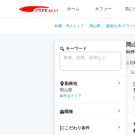
ホーム
オファー
気に
転職・求人トップ
/
岡山県
/
建築/土木/プラン
岡
キーワード
86
件
こだ
勤務地
岡山県
条件をクリア
職種
こだわり条件