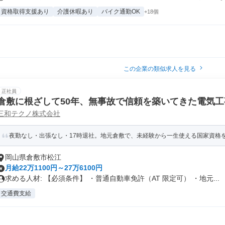
資格取得支援あり
介護休暇あり
バイク通勤OK
+18個
この企業の類似求人を見る
正社員
倉敷に根ざして50年、無事故で信頼を築いてきた電気
三和テクノ株式会社
迎】【選べる休日】
夜勤なし・出張なし・17時退社。地元倉敷で、未経験から一生使える国家資格
岡山県倉敷市松江
月給22万1100円～27万6100円
求める人材: 【必須条件】 ・普通自動車免許（AT 限定可） ・地元...
交通費支給