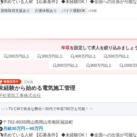
求めている人材 【応募条件】 ◆未経験OK！ ◆全国への出張が可能な方
資格取得支援あり
介護休暇あり
バイク通勤OK
+18個
年収
を設定して求人を絞り込みましょ
200万円以上
300万円以上
400万円以上
500万円以上
800万円以上
900万円以上
1000
正社員
未経験から始める電気施工管理
平松電気工事株式会社
✨TV CMで有名な弊社✨30代で年収780万も可能！
〒702-8035岡山県岡山市南区福浜町
月給30万円～40万円
求めている人材 【応募条件】 ◆未経験OK！ ◆全国への出張が可能な方