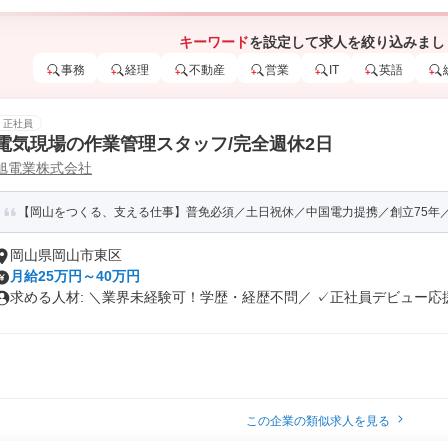
キーワード
を設定して求人を絞り込みまし
事務
経理
不動産
営業
IT
英語
正社員
電気現場の作業管理スタッフ/完全週休2日
旭電業株式会社
【岡山をつくる、支える仕事】普免必須／土日祝休／中国電力提携／創立75年／賞
岡山県岡山市東区
月給25万円～40万円
求める人材: ＼業界未経験可！学歴・経歴不問／ ✓正社員デビュー応援.
この企業の類似求人を見る