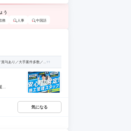
ょう
総務
人事
中国語
与あり／大手案件多数／...
..
気になる