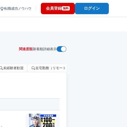
会員登録
ログイン
転職成功ノウハウ
無料
関連度順
新着順
詳細表示
未経験者歓迎
在宅勤務（リモートワーク）OK
家賃補助・住宅手当