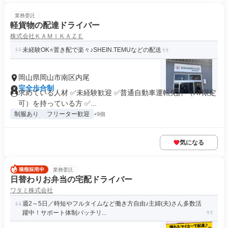
業務委託
軽貨物の配達ドライバー
株式会社ＫＡＭＩＫＡＺＥ
未経験OK⭐️置き配で楽々♪SHEIN.TEMUなどの配送
岡山県岡山市南区内尾
完全歩合制
求めている人材 ✅未経験歓迎 ✅普通自動車運転免許 （AT限定
可）を持っている方 ✅...
制服あり
フリーター歓迎
+9個
気になる
業務委託
日替わりお弁当の宅配ドライバー
ワタミ株式会社
週2～5日／時短やフルタイムなど働き方自由♪主婦(夫)さん多数活
躍中！サポート体制バッチリ...