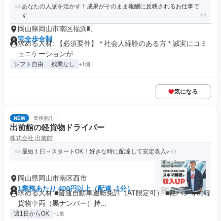
あなたの人脈を活かす！成果がそのまま報酬に反映されるお仕事で
す
岡山県岡山市南区福浜町
完全歩合制
求める人材: 【必須要件】 * 社会人経験のある方 * 誠実にコミ
ュニケーションが...
シフト自由
残業なし
+1個
気になる
NEW
業務委託
出前館の軽貨物ドライバー
株式会社 出前館
最短１日～スタートOK！好きな時に配達して安定収入♪
岡山県岡山市南区西市
1業務あたり 400円以上（配達 -1分）
求める人材 ■普通自動車運転免許（AT限定可） ■軽バン等の軽
貨物車両（黒ナンバー）持...
週1日からOK
+1個