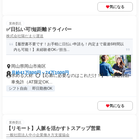
気になる
業務委託
✅日払い可!短距離ドライバー
株式会社陽だまり運送
【履歴書不要です！お手軽に日払い申請も！内定まで最速6時間以
内も可能！】未経験者OK✅担当...
岡山県岡山市南区
月給41万800円～74万1000円
求める人材: ⭕️【応募に必要なのはこれだけ！】 ✅ 普通自動
車免許（AT限定OK...
シフト自由
即日勤務OK
気になる
業務委託
【リモート】人脈を活かすトスアップ営業
一般社団法人中小企業働き方支援協会