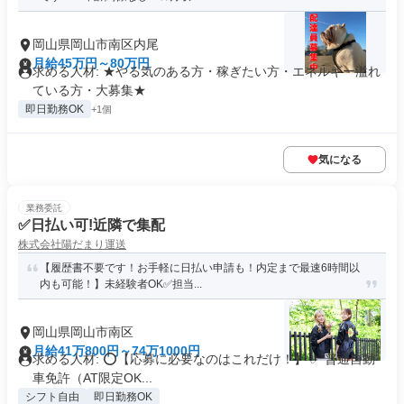
岡山県岡山市南区内尾
月給45万円～80万円
求める人材: ★やる気のある方・稼ぎたい方・エネルギー溢れ
ている方・大募集★
即日勤務OK
+1個
気になる
業務委託
✅日払い可!近隣で集配
株式会社陽だまり運送
【履歴書不要です！お手軽に日払い申請も！内定まで最速6時間以
内も可能！】未経験者OK✅担当...
岡山県岡山市南区
月給41万800円～74万1000円
求める人材: ⭕️【応募に必要なのはこれだけ！】 ✅ 普通自動
車免許（AT限定OK...
シフト自由
即日勤務OK