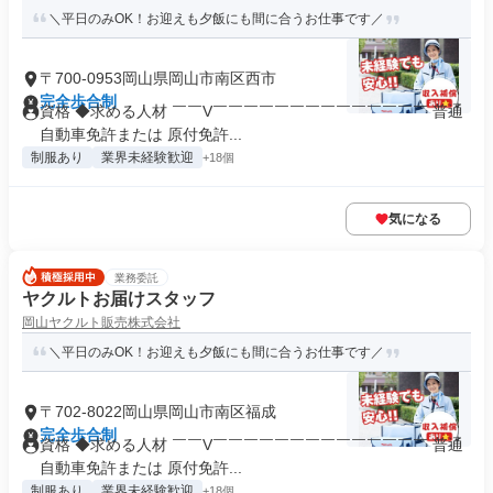
＼平日のみOK！お迎えも夕飯にも間に合うお仕事です／
〒700-0953岡山県岡山市南区西市
完全歩合制
資格 ◆求める人材 ￣￣V￣￣￣￣￣￣￣￣￣￣￣￣￣￣ 普通
自動車免許または 原付免許...
制服あり
業界未経験歓迎
+18個
気になる
業務委託
ヤクルトお届けスタッフ
岡山ヤクルト販売株式会社
＼平日のみOK！お迎えも夕飯にも間に合うお仕事です／
〒702-8022岡山県岡山市南区福成
完全歩合制
資格 ◆求める人材 ￣￣V￣￣￣￣￣￣￣￣￣￣￣￣￣￣ 普通
自動車免許または 原付免許...
制服あり
業界未経験歓迎
+18個