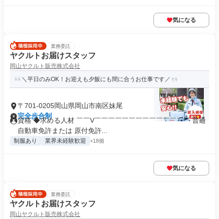
気になる
業務委託
ヤクルトお届けスタッフ
岡山ヤクルト販売株式会社
＼平日のみOK！お迎えも夕飯にも間に合うお仕事です／
〒701-0205岡山県岡山市南区妹尾
完全歩合制
資格 ◆求める人材 ￣￣V￣￣￣￣￣￣￣￣￣￣￣￣￣￣ 普通
自動車免許または 原付免許...
制服あり
業界未経験歓迎
+18個
気になる
業務委託
ヤクルトお届けスタッフ
岡山ヤクルト販売株式会社