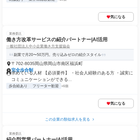
気になる
業務委託
働き方改革サービスの紹介パートナー|AI活用
一般社団法人中小企業働き方支援協会
副業で月20〜50万円。売り込みゼロの紹介スタイル
〒702-8035岡山県岡山市南区福浜町
完全歩合制
求めている人材 【必須要件】 ・社会人経験のある方 ・誠実に
コミュニケーションができる...
歩合給あり
フリーター歓迎
+6個
気になる
この企業の類似求人を見る
業務委託
紹介型営業パートナー|AI活用