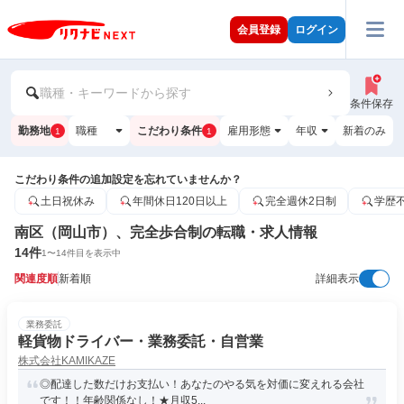
会員登録
ログイン
職種・キーワードから探す
条件保存
勤務地
職種
こだわり条件
雇用形態
年収
新着のみ
1
1
こだわり条件の追加設定を忘れていませんか？
土日祝休み
年間休日120日以上
完全週休2日制
学歴
南区（岡山市）、完全歩合制の転職・求人情報
14
件
1
〜
14
件目を表示中
関連度順
新着順
詳細表示
業務委託
軽貨物ドライバー・業務委託・自営業
株式会社KAMIKAZE
◎配達した数だけお支払い！あなたのやる気を対価に変えれる会社
です！！年齢関係なし！★月収5...