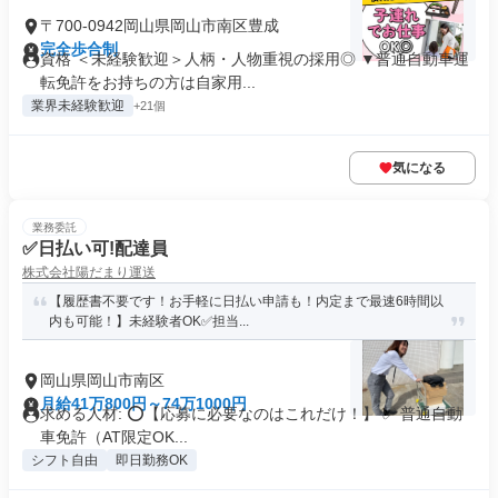
〒700-0942岡山県岡山市南区豊成
完全歩合制
資格 ＜未経験歓迎＞人柄・人物重視の採用◎ ▼普通自動車運
転免許をお持ちの方は自家用...
業界未経験歓迎
+21個
気になる
業務委託
✅日払い可!配達員
株式会社陽だまり運送
【履歴書不要です！お手軽に日払い申請も！内定まで最速6時間以
内も可能！】未経験者OK✅担当...
岡山県岡山市南区
月給41万800円～74万1000円
求める人材: ⭕️【応募に必要なのはこれだけ！】 ✅ 普通自動
車免許（AT限定OK...
シフト自由
即日勤務OK