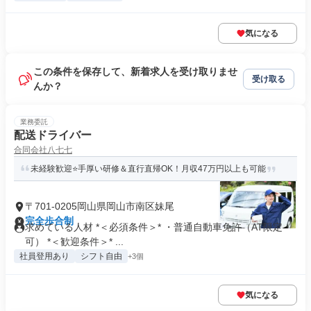
気になる
この条件を保存して、新着求人を受け取りませ
受け取る
んか？
業務委託
配送ドライバー
合同会社八七七
未経験歓迎⭐手厚い研修＆直行直帰OK！月収47万円以上も可能
〒701-0205岡山県岡山市南区妹尾
完全歩合制
求めている人材 *＜必須条件＞* ・普通自動車免許（AT限定
可） *＜歓迎条件＞* ...
社員登用あり
シフト自由
+3個
気になる