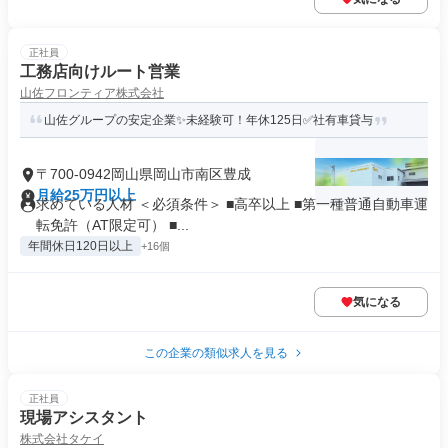
正社員
工務店向けルート営業
山佐フロンティア株式会社
山佐グループの安定企業✨未経験可！年休125日✅社有車貸与
〒700-0942岡山県岡山市南区豊成
月給25万円以上
求めている人材 ＜必須条件＞ ■高卒以上 ■第一種普通自動車運
転免許（AT限定可） ■...
年間休日120日以上
+16個
気になる
この企業の類似求人を見る
正社員
現場アシスタント
株式会社タケイ