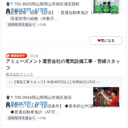
〒702-8025岡山県岡山市南区浦安西町
月給28万円～57万円
必要資格・経験 【必須】 ・普通自動車免許（AT可） ・建築
現場管理の経験（年数不...
資格取得支援あり
+10個
気になる
正社員
アミューズメント運営会社の電気設備工事・営繕スタッ
フ
株式会社アミパラ
【電気工事スタッフ】年収400万以上│年間休日115日
〒700-0944岡山県岡山市南区泉田
月給26万円～30万円
求めている人材 【必須条件】 ◆基本的なPC操作（文字入力）
◆普通自動車免許（AT可...
資格取得支援あり
+24個