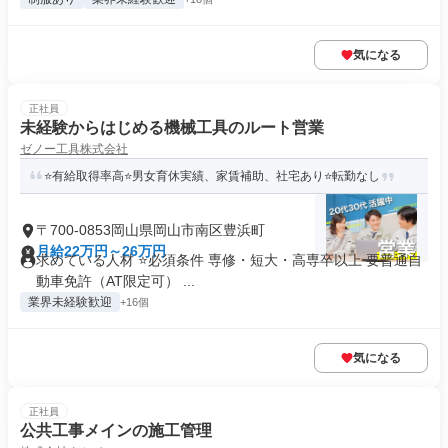
気になる
正社員
未経験からはじめる機械工具のルート営業
ゼノー工具株式会社
⭐有給取得率高⭐男女育休実績、家賃補助、社宅あり⭐転勤なし
〒700-0853岡山県岡山市南区豊浜町
月給22万円～26万円
求めている人材 ⭐必須条件 専修・短大・高専卒以上 要普通自
動車免許（AT限定可） ...
業界未経験歓迎
+16個
気になる
正社員
公共工事メインの施工管理