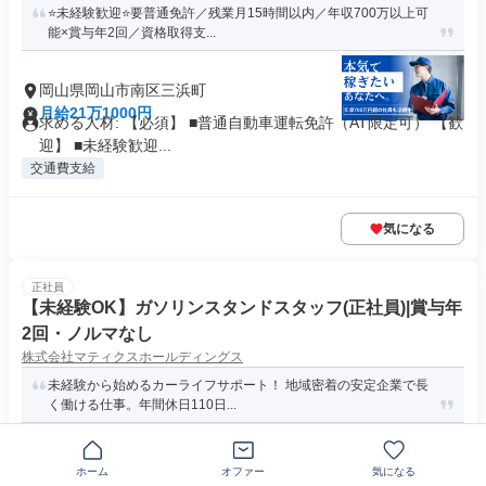
⭐未経験歓迎⭐要普通免許／残業月15時間以内／年収700万以上可
能×賞与年2回／資格取得支...
岡山県岡山市南区三浜町
月給21万1000円
求める人材: 【必須】 ■普通自動車運転免許（AT限定可） 【歓
迎】 ■未経験歓迎...
交通費支給
気になる
正社員
【未経験OK】ガソリンスタンドスタッフ(正社員)|賞与年
2回・ノルマなし
株式会社マティクスホールディングス
未経験から始めるカーライフサポート！ 地域密着の安定企業で長
く働ける仕事。年間休日110日...
岡山県岡山市南区福富東
ホーム
オファー
気になる
月給20万円～25万円