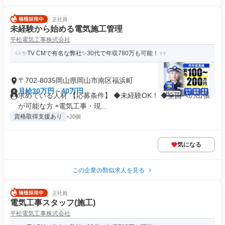
正社員
未経験から始める電気施工管理
平松電気工事株式会社
✨TV CMで有名な弊社✨30代で年収780万も可能！
〒702-8035岡山県岡山市南区福浜町
月給30万円～40万円
求めている人材 【応募条件】 ◆未経験OK！ ◆全国への出張
が可能な方 ⇨電気工事・現...
資格取得支援あり
+20個
気になる
この企業の類似求人を見る
正社員
電気工事スタッフ(施工)
平松電気工事株式会社