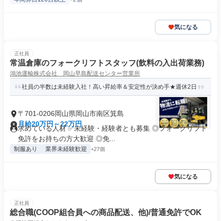
気になる
正社員
常温倉庫のフォークリフトスタッフ(飲料の入出荷業務)
鴻池運輸株式会社 岡山早島配送センター営業所
社員の半数は未経験入社！高い昇給率＆安定性が決め手★週休2日
〒701-0206岡山県岡山市南区箕島
月給20万円～22万円
求めている人材 ✅未経験・経験者とも募集 ◎フォークリフト
免許をお持ちの方大歓迎 ◎免...
制服あり
業界未経験歓迎
+27個
気になる
正社員
総合職(COOP組合員への商品配送、他)/普通免許でOK