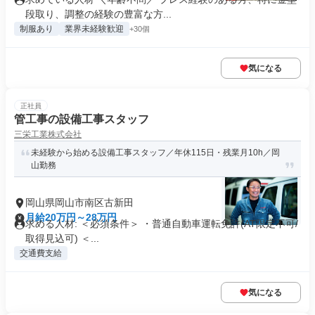
段取り、調整の経験の豊富な方...
制服あり
業界未経験歓迎
+30個
気になる
正社員
管工事の設備工事スタッフ
三栄工業株式会社
未経験から始める設備工事スタッフ／年休115日・残業月10h／岡
山勤務
岡山県岡山市南区古新田
月給20万円～28万円
求める人材: ＜必須条件＞ ・普通自動車運転免許(AT限定不可/
取得見込可) ＜...
交通費支給
気になる