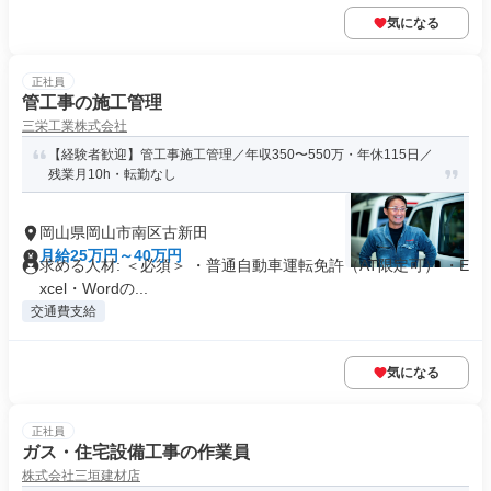
気になる
正社員
管工事の施工管理
三栄工業株式会社
【経験者歓迎】管工事施工管理／年収350〜550万・年休115日／
残業月10h・転勤なし
岡山県岡山市南区古新田
月給25万円～40万円
求める人材: ＜必須＞ ・普通自動車運転免許（AT限定可） ・E
xcel・Wordの...
交通費支給
気になる
正社員
ガス・住宅設備工事の作業員
株式会社三垣建材店