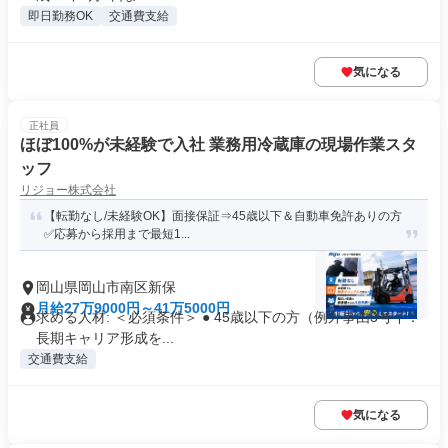
即日勤務OK
交通費支給
気になる
正社員
ほぼ100%が未経験で入社 業務用冷蔵庫の現場作業スタ
ッフ
リジョー株式会社
【転勤なし/未経験OK】面接保証⇒45歳以下＆自動車免許ありの方
✅応募から採用まで最短1...
岡山県岡山市南区新保
月給27万9000円～41万5000円
求める人材: ＜必須条件＞ ● 45歳以下の方（例外事由3号イ：
長期キャリア形成を...
交通費支給
気になる