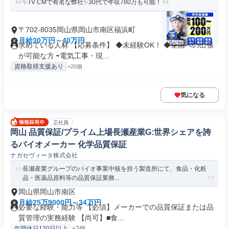
✨TV CMで有名な弊社✨30代で年収780万も可能！
〒702-8035岡山県岡山市南区福浜町
月給30万円～40万円
求めている人材 【応募条件】 ◆未経験OK！ ◆全国への出張
が可能な方 ⇨電気工事・現...
資格取得支援あり
+20個
気になる
正社員
岡山 品質保証/プライム上場長瀬産業G:世界シェアを誇
るバイオメーカー 化学品質保証
ナガセヴィータ株式会社
長瀬産業グループのバイオ事業中核を担う製造所にて、食品・化粧
品・医薬品原料等の品質保証業務...
岡山県岡山市南区
月給25万9000円～34万円
必要な経験・能力等 【必須】メーカーでの品質保証または品
質管理の実務経験 【尚可】■食...
年間休日120日以上
+2個