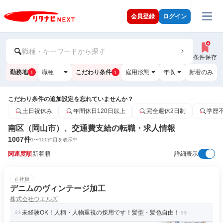
会員登録
ログイン
職種・キーワードから探す
条件保存
勤務地
職種
こだわり条件
雇用形態
年収
新着のみ
1
1
こだわり条件の追加設定を忘れていませんか？
土日祝休み
年間休日120日以上
完全週休2日制
学歴
南区（岡山市）、交通費支給の転職・求人情報
1007
件
1
〜
100
件目を表示中
関連度順
新着順
詳細表示
正社員
デニムのヴィンテージ加工
株式会社ウエルズ
未経験OK！人柄・人物重視の採用です！髪型・髪色自由！