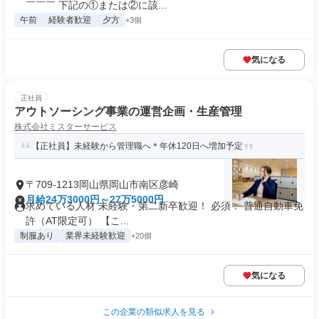
￣￣￣ 下記の①または②に該...
午前
経験者歓迎
夕方
+3個
気になる
正社員
アウトソーシング事業の運営企画・生産管理
株式会社ミスターサービス
【正社員】未経験から管理職へ＊年休120日へ増加予定
〒709-1213岡山県岡山市南区彦崎
月給24万3000円～27万5000円
求めている人材 未経験・第二新卒歓迎！ 必須： 普通自動車免
許（AT限定可） 【こ...
制服あり
業界未経験歓迎
+20個
気になる
この企業の類似求人を見る