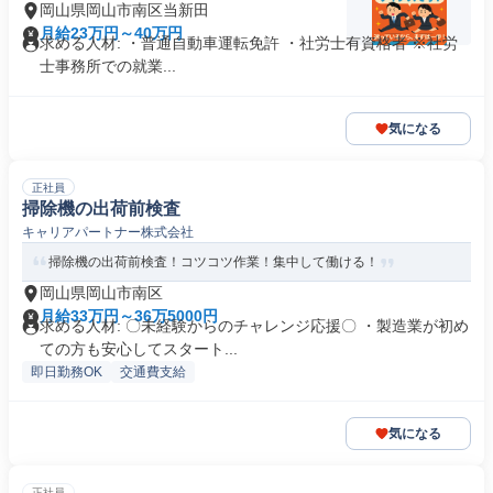
岡山県岡山市南区当新田
月給23万円～40万円
求める人材: ・普通自動車運転免許 ・社労士有資格者 ※社労
士事務所での就業...
気になる
正社員
掃除機の出荷前検査
キャリアパートナー株式会社
掃除機の出荷前検査！コツコツ作業！集中して働ける！
岡山県岡山市南区
月給33万円～36万5000円
求める人材: 〇未経験からのチャレンジ応援〇 ・製造業が初め
ての方も安心してスタート...
即日勤務OK
交通費支給
気になる
正社員