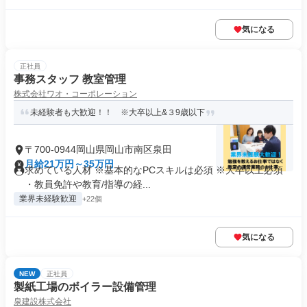
気になる
正社員
事務スタッフ 教室管理
株式会社ワオ・コーポレーション
未経験者も大歓迎！！ ※大卒以上&３9歳以下
〒700-0944岡山県岡山市南区泉田
月給21万円～35万円
求めている人材 ※基本的なPCスキルは必須 ※大卒以上必須
・教員免許や教育/指導の経...
業界未経験歓迎
+22個
気になる
NEW
正社員
製紙工場のボイラー設備管理
泉建設株式会社