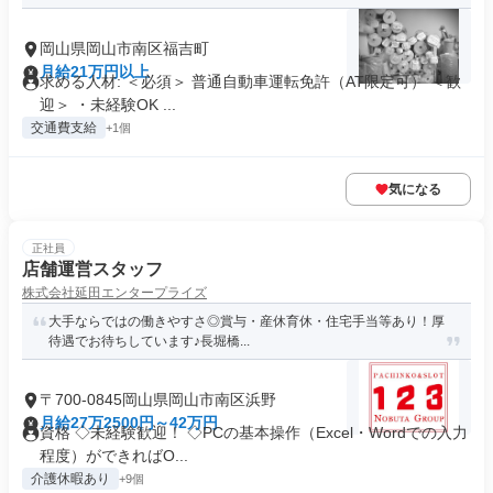
岡山県岡山市南区福吉町
月給21万円以上
求める人材: ＜必須＞ 普通自動車運転免許（AT限定可） ＜歓
迎＞ ・未経験OK ...
交通費支給
+1個
気になる
正社員
店舗運営スタッフ
株式会社延田エンタープライズ
大手ならではの働きやすさ◎賞与・産休育休・住宅手当等あり！厚
待遇でお待ちしています♪長堀橋...
〒700-0845岡山県岡山市南区浜野
月給27万2500円～42万円
資格 ◇未経験歓迎！ ◇PCの基本操作（Excel・Wordでの入力
程度）ができればO...
介護休暇あり
+9個