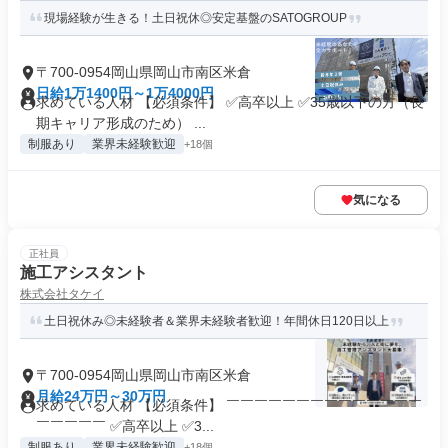
現場経験が生きる！土日祝休◎安定基盤のSATOGROUP
〒700-0954岡山県岡山市南区米倉
日給1万1400円～1万4000円
求めている人材 【必須条件】 ✅高卒以上 ✅35歳以下の方（長
期キャリア形成のため） ...
制服あり
業界未経験歓迎
+18個
気になる
正社員
施工アシスタント
株式会社タケイ
土日祝休み◎未経験者＆業界未経験者歓迎！年間休日120日以上
〒700-0954岡山県岡山市南区米倉
月給24万円～30万円
求めている人材 【必須条件】 ￣￣￣￣￣￣￣￣￣￣￣￣￣￣
￣￣￣￣￣ ✅高卒以上 ✅3...
制服あり
業界未経験歓迎
+18個