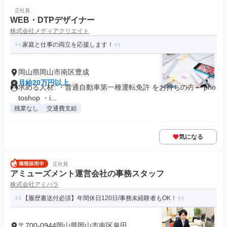
正社員
WEB・DTPデザイナー
株式会社メディアクリエイト
家庭と仕事の両立を応援します！
岡山県岡山市南区豊成
月給20万円以上
求める人材: ・普通自動車第一種運転免許 をお持ちの方 ・pho
toshop ・i...
残業なし
交通費支給
気になる
正社員
アミューズメント運営会社の事務スタッフ
株式会社アミパラ
【履歴書送付必須】年間休日120日/事務未経験者もOK！
〒700-0944岡山県岡山市南区泉田