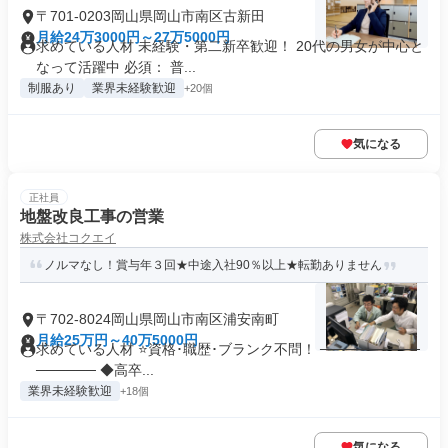
〒701-0203岡山県岡山市南区古新田
月給24万3000円～27万5000円
求めている人材 未経験・第二新卒歓迎！ 20代の男女が中心と
なって活躍中 必須： 普...
制服あり
業界未経験歓迎
+20個
気になる
正社員
地盤改良工事の営業
株式会社コクエイ
ノルマなし！賞与年３回★中途入社90％以上★転勤ありません
〒702-8024岡山県岡山市南区浦安南町
月給25万円～40万5000円
求めている人材 ⭐資格･職歴･ブランク不問！ ──────────
────── ◆高卒...
業界未経験歓迎
+18個
気になる