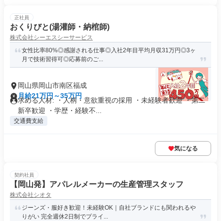
正社員
おくりびと(湯灌師・納棺師)
株式会社シーエスシーサービス
女性比率80%◎感謝される仕事◎入社2年目平均月収31万円◎3ヶ
月で技術習得可◎応募前のご...
岡山県岡山市南区福成
月給21万円～35万円
求める人材: ・人柄・意欲重視の採用 ・未経験者歓迎 ・第二
新卒歓迎 ・学歴・経験不...
交通費支給
気になる
契約社員
【岡山発】アパレルメーカーの生産管理スタッフ
株式会社シオタ
ジーンズ・服好き歓迎！未経験OK｜自社ブランドにも関われるや
りがい 完全週休2日制でプライ...