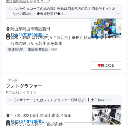
生活協同組合おかやまコープ
【おかやまコープの総合職】転勤は岡山県内のみ！岡山がずっとあ
なたの職場に！◆未経験歓迎◆土...
岡山県岡山市南区藤田
月給23万3500円以上
資格・経験 普通免許(ＡＴ限定可) ※長期勤続によるキャリア
形成の観点から若年者を募集...
車通勤OK
未経験者歓迎
+5個
気になる
正社員
フォトグラファー
株式会社テイクオフ
【デザイナーまたはフォトグラファー経験必須✨】土日休み✨
〒701-0221岡山県岡山市南区藤田
月給20万6720円以上
求めている人材 ✅：必須条件 ￣￣￣￣￣￣￣￣￣￣￣￣￣￣