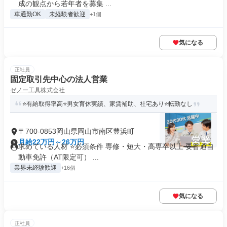
成の観点から若年者を募集 ...
車通勤OK
未経験者歓迎
+1個
気になる
正社員
固定取引先中心の法人営業
ゼノー工具株式会社
⭐有給取得率高⭐男女育休実績、家賃補助、社宅あり⭐転勤なし
〒700-0853岡山県岡山市南区豊浜町
月給22万円～26万円
求めている人材 ⭐必須条件 専修・短大・高専卒以上 要普通自
動車免許（AT限定可） ...
業界未経験歓迎
+16個
気になる
正社員