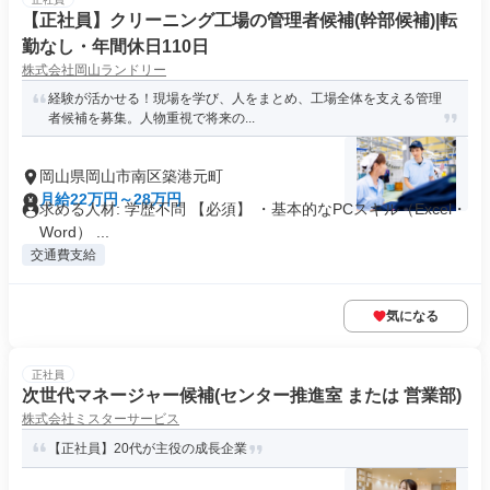
【正社員】クリーニング工場の管理者候補(幹部候補)|転
勤なし・年間休日110日
株式会社岡山ランドリー
経験が活かせる！現場を学び、人をまとめ、工場全体を支える管理
者候補を募集。人物重視で将来の...
岡山県岡山市南区築港元町
月給22万円～28万円
求める人材: 学歴不問 【必須】 ・基本的なPCスキル（Excel・
Word） ...
交通費支給
気になる
正社員
次世代マネージャー候補(センター推進室 または 営業部)
株式会社ミスターサービス
【正社員】20代が主役の成長企業