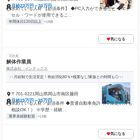
月給23万円～30万円
求めている人材 【必須条件】 ◆PC入力ができること ◆エク
セル・ワードが使用できるこ...
年間休日120日以上
+18個
気になる
正社員
解体作業員
株式会社 インテックス
月給制で生活安定！有給消化80％×残業なし!家族との時間も◎
〒701-0221岡山県岡山市南区藤田
月給25万円～35万円
求めている人材 ✅必須条件 ◆普通自動車免許（AT限定の方も
相談OK！） ※学歴・経験...
業界未経験歓迎
+13個
気になる