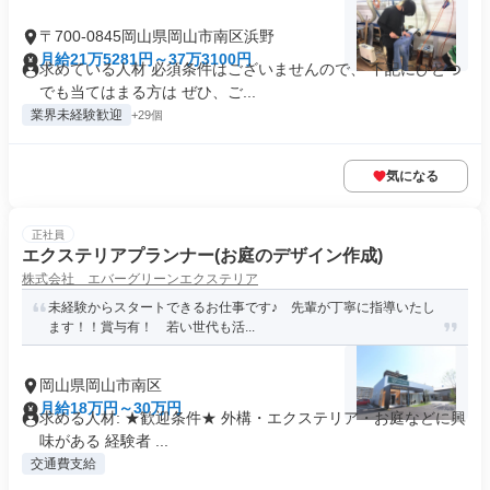
〒700-0845岡山県岡山市南区浜野
月給21万5281円～37万3100円
求めている人材 必須条件はございませんので、 下記にひとつ
でも当てはまる方は ぜひ、ご...
業界未経験歓迎
+29個
気になる
正社員
エクステリアプランナー(お庭のデザイン作成)
株式会社 エバーグリーンエクステリア
未経験からスタートできるお仕事です♪ 先輩が丁寧に指導いたし
ます！！賞与有！ 若い世代も活...
岡山県岡山市南区
月給18万円～30万円
求める人材: ★歓迎条件★ 外構・エクステリア・お庭などに興
味がある 経験者 ...
交通費支給