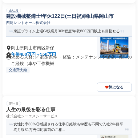
正社員
建設機械整備士/年休122日(土日祝)/岡山県岡山市
西尾レントオール株式会社
東証プライム上場G/残業月30h程度/年収800万円以上も目指せる
岡山県岡山市南区新保
年俸400万円～550万円
求める人材: ✅ 必須条件 ・経験：メンテナンスや保全、修理の
ご経験（車や工作機械...
交通費支給
気になる
正社員
人生の最後を彩る仕事
株式会社シーエスシーサービス
女性比率80%◎感謝される仕事◎経験も学歴も不問で入社2年目平
均月収31万円◎応募前のご相...