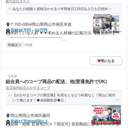
株式会社タケイ
あなたの経験と資格活かせる☆年間休日120日以上◎土日祝休
〒700-0954岡山県岡山市南区米倉
月給30万円～50万円
求めている人材 ▼▼求める人材欄の記載方法 【必須条件】 ￣
￣￣￣￣￣￣￣￣￣￣￣￣￣...
制服あり
+20個
気になる
正社員
組合員へのコープ商品の配送、他(普通免許でOK)
生活協同組合おかやまコープ
【おかやまコープの限定職】転居をともなう転勤なし！岡山に根付
いて働けます！◆未経験歓迎◆土...
岡山県岡山市南区藤田
月給21万3500円以上
資格・経験 普通免許(ＡＴ限定可) 長期勤続によるキャリア形