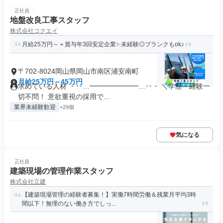
正社員
地盤改良工事スタッフ
株式会社コクエイ
月給25万円～＋賞与年3回安定企業✨未経験◎ブランクもok♪
〒702-8024岡山県岡山市南区浦安南町
月給25万円～45万円
求めている人材 ・‥…━━━━━━━…‥・ ＼学歴・経験一
切不問！ 意欲重視の採用で...
業界未経験歓迎
+29個
気になる
正社員
建築現場の管理作業スタッフ
株式会社立建
【建築現場管理の経験者募集！】実働7時間労働＆残業月平均3時
間以下！無理のない働き方でしっ...