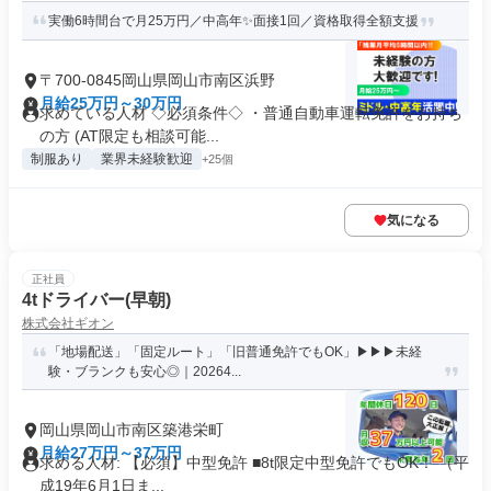
実働6時間台で月25万円／中高年✨面接1回／資格取得全額支援
〒700-0845岡山県岡山市南区浜野
月給25万円～30万円
求めている人材 ◇必須条件◇ ・普通自動車運転免許をお持ち
の方 (AT限定も相談可能...
制服あり
業界未経験歓迎
+25個
気になる
正社員
4tドライバー(早朝)
株式会社ギオン
「地場配送」「固定ルート」「旧普通免許でもOK」▶▶▶未経
験・ブランクも安心◎｜20264...
岡山県岡山市南区築港栄町
月給27万円～37万円
求める人材: 【必須】中型免許 ■8t限定中型免許でもOK！ （平
成19年6月1日ま...