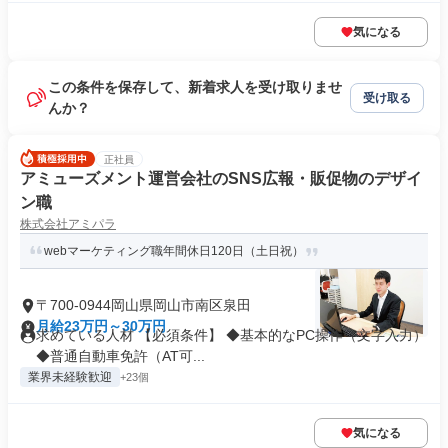
気になる
この条件を保存して、新着求人を受け取りませ
受け取る
んか？
正社員
アミューズメント運営会社のSNS広報・販促物のデザイ
ン職
株式会社アミパラ
webマーケティング職年間休日120日（土日祝）
〒700-0944岡山県岡山市南区泉田
月給23万円～30万円
求めている人材 【必須条件】 ◆基本的なPC操作（文字入力）
◆普通自動車免許（AT可...
業界未経験歓迎
+23個
気になる