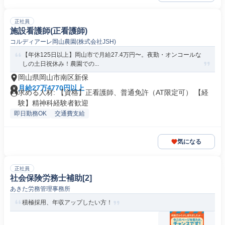
正社員
施設看護師(正看護師)
コルディアーレ岡山農園(株式会社JSH)
【年休125日以上】岡山市で月給27.4万円〜。夜勤・オンコールな
しの土日祝休み！農園での...
岡山県岡山市南区新保
月給27万4770円以上
求める人材: 【資格】正看護師、普通免許（AT限定可） 【経
験】精神科経験者歓迎
即日勤務OK
交通費支給
気になる
正社員
社会保険労務士補助[2]
あきた労務管理事務所
積極採用、年収アップしたい方！