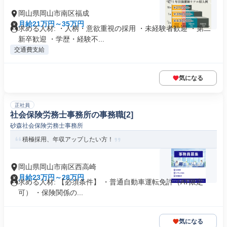
岡山県岡山市南区福成
月給21万円～35万円
求める人材: ・人柄・意欲重視の採用 ・未経験者歓迎 ・第二
新卒歓迎 ・学歴・経験不...
交通費支給
気になる
正社員
社会保険労務士事務所の事務職[2]
砂森社会保険労務士事務所
積極採用、年収アップしたい方！
岡山県岡山市南区西高崎
月給23万円～28万円
求める人材: 【必須条件】 ・普通自動車運転免許（AT限定
可） ・保険関係の...
気になる