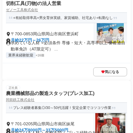
切削工具(刃物)の法人営業
ゼノー工具株式会社
⭐有給取得率高⭐男女育休実績、家賃補助、社宅あり⭐転勤なし
〒700-0853岡山県岡山市南区豊浜町
月給22万円～26万円
求めている人材 ⭐必須条件 専修・短大・高専卒以上 要普通自
動車免許（AT限定可） ...
業界未経験歓迎
+16個
気になる
正社員
農業機械部品の製造スタッフ(プレス加工)
同前鉄工株式会社
プレス経験者募集◎/30～50代活躍！安定企業でコツコツ作業
〒701-0205岡山県岡山市南区妹尾
月給24万8000円～33万5000円
求めている人材 ＼年齢不問／ プレス経験のある方、特に金型