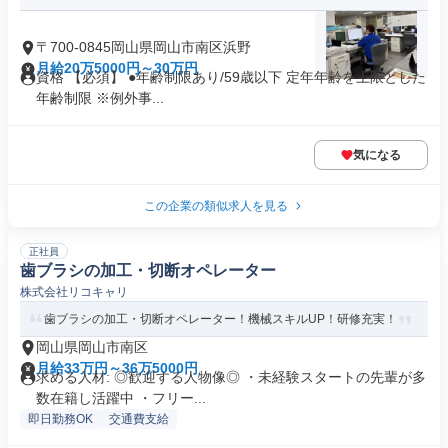
〒700-0845岡山県岡山市南区浜野
月給20万5000円～30万円
資格 【必須】 ●年齢制限あり/59歳以下 定年年齢を上限とした
年齢制限 ※例外事...
気になる
この企業の類似求人を見る
正社員
歯ブラシの加工・切断オペレーター
株式会社リコキャリ
歯ブラシの加工・切断オペレーター！機械スキルUP！研修充実！
岡山県岡山市南区
月給33万円～36万5000円
求める人材: ◎歓迎する人物像◎ ・未経験スタートの先輩が多
数在籍し活躍中 ・フリー...
即日勤務OK
交通費支給