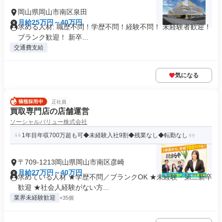
岡山県岡山市南区泉田
月給25万円～40万円
求める人材: 職歴不問！学歴不問！経験不問！ 未経験者歓迎！
ブランク歓迎！ 新卒...
交通費支給
気になる
正社員
買取専門店の店舗運営
ソーシャルバリュー株式会社
1年目年収700万超も可◆未経験入社9割◆残業なし◆転勤なし
〒709-1213岡山県岡山市南区彦崎
月給27万円～40万円
求めている人材 ★学歴不問／ブランクOK ★未経験・第二新卒
歓迎 ★社会人経験がない方...
業界未経験歓迎
+35個