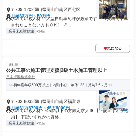
〒709-1202岡山県岡山市南区西七区
月給33万円～50万円
求めている人材 ◇大型自動車免許が必須です。 （実務で乗車
されたことない方もＯＫ） ※...
業界未経験歓迎
+24個
気になる
正社員
公共工事の施工管理支援|2級土木施工管理以上
日本振興株式会社
初年度年収590万以上｜内勤中心｜年休123｜賞与7.5ヶ月
〒702-8033岡山県岡山市南区福富東
月給31万8700円～45万8000円
求めている人材 ※45歳以下の方限定求人※ 【下記いずれか必
須】 下記いずれかの資格...
業界未経験歓迎
+31個