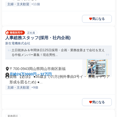
主婦・主夫歓迎
+11個
気になる
正社員
人事総務スタッフ(採用・社内企画)
新生電機株式会社
土日祝休み＆年間休日125日採用・企画・業務改善まで会社を支え
る中核メンバー募集！現在男性...
〒700-0943岡山県岡山市南区新福
月給24万3000円～32万円
資格 【必須】 ●35歳までの方(例外事由3号イ・ 長期キャリア
形成を図るため) ●...
主婦・主夫歓迎
+9個
気になる
業務委託