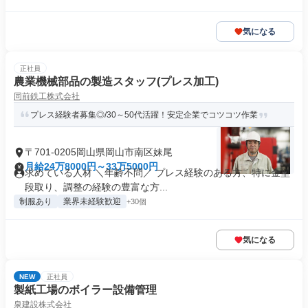
気になる
正社員
農業機械部品の製造スタッフ(プレス加工)
同前鉄工株式会社
プレス経験者募集◎/30～50代活躍！安定企業でコツコツ作業
〒701-0205岡山県岡山市南区妹尾
月給24万8000円～33万5000円
求めている人材 ＼年齢不問／ プレス経験のある方、特に金型
段取り、調整の経験の豊富な方...
制服あり
業界未経験歓迎
+30個
気になる
NEW
正社員
製紙工場のボイラー設備管理
泉建設株式会社