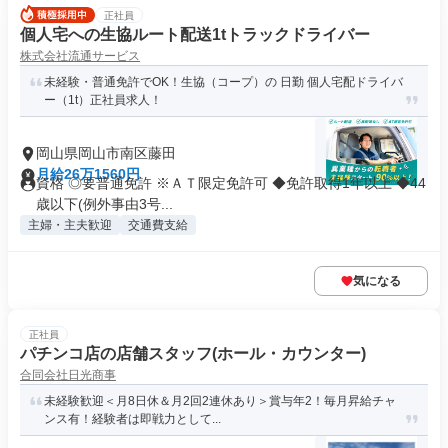
正社員
個人宅への生協ルート配送1tトラックドライバー
株式会社流通サービス
未経験・普通免許でOK！生協（コープ）の 日勤 個人宅配ドライバ
ー（1t）正社員求人！
岡山県岡山市南区藤田
月給26万1560円
資格 ◎要普通免許 ※ＡＴ限定免許可 ◆免許取得1年以上 ◆44
歳以下(例外事由3号...
主婦・主夫歓迎
交通費支給
気になる
正社員
パチンコ店の店舗スタッフ(ホール・カウンター)
合同会社日光商事
未経験歓迎＜月8日休＆月2回2連休あり＞賞与年2！毎月昇給チャ
ンス有！経験者は即戦力として...