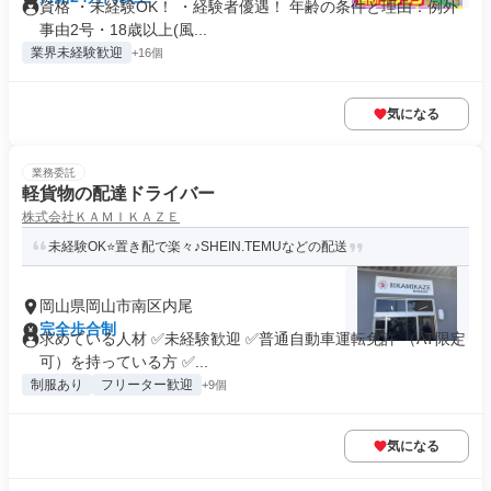
資格 ・未経験OK！ ・経験者優遇！ 年齢の条件と理由：例外
事由2号・18歳以上(風...
業界未経験歓迎
+16個
気になる
業務委託
軽貨物の配達ドライバー
株式会社ＫＡＭＩＫＡＺＥ
未経験OK⭐️置き配で楽々♪SHEIN.TEMUなどの配送
岡山県岡山市南区内尾
完全歩合制
求めている人材 ✅未経験歓迎 ✅普通自動車運転免許 （AT限定
可）を持っている方 ✅...
制服あり
フリーター歓迎
+9個
気になる