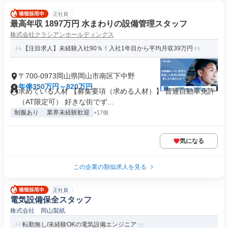
正社員
最高年収 1897万円 水まわりの設備管理スタッフ
株式会社クラシアンホールディングス
【注目求人】未経験入社90％！入社1年目から平均月収39万円
〒700-0973岡山県岡山市南区下中野
年俸350万円～820万円
求めている人材 【募集要項（求める人材）】 普通自動車免許
（AT限定可） 好きな街でず...
制服あり
業界未経験歓迎
+17個
気になる
この企業の類似求人を見る
正社員
電気設備保全スタッフ
株式会社 岡山製紙
転勤無し/未経験OKの電気設備エンジニア