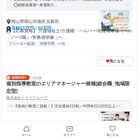
⭕️経験者優遇✨車通勤Ｏ...
岡山県岡山市南区当新田
月給23万円～24万円
【応募資格】 介護福祉士/介護職・ヘルパー/初任者研修（ヘル
パー2級）/実務者研修（ヘ...
フリーター歓迎
学歴不問
+2個
気になる
正社員
個別指導教室のエリアマネージャー候補(総合職_地域限
定型)
株式会社トライグループ
【地域の教育に貢献！】完全週休2日制／年間休日120日以上
〒700-0944岡山県岡山市南区泉田
月給35万円～67万円
求めている人材 ◆教育業界の経験者大歓迎！◆ 20代・30代・
ホーム
オファー
気になる
40代活躍中！ U・...