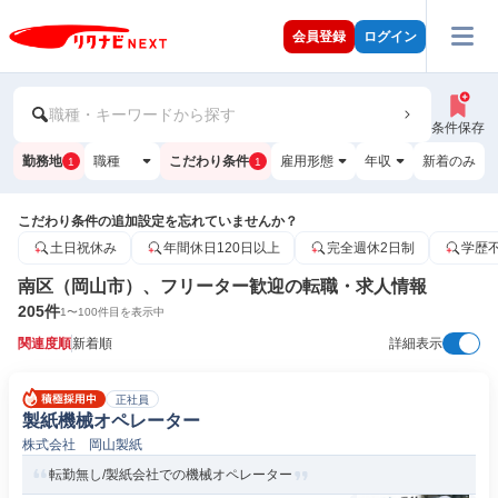
会員登録
ログイン
職種・キーワードから探す
条件保存
勤務地
職種
こだわり条件
雇用形態
年収
新着のみ
1
1
こだわり条件の追加設定を忘れていませんか？
土日祝休み
年間休日120日以上
完全週休2日制
学歴
南区（岡山市）、フリーター歓迎の転職・求人情報
205
件
1
〜
100
件目を表示中
関連度順
新着順
詳細表示
正社員
製紙機械オペレーター
株式会社 岡山製紙
転勤無し/製紙会社での機械オペレーター