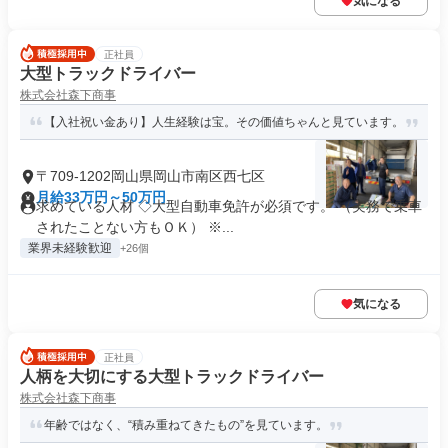
気になる
正社員
大型トラックドライバー
株式会社森下商事
【入社祝い金あり】人生経験は宝。その価値ちゃんと見ています。
〒709-1202岡山県岡山市南区西七区
月給33万円～50万円
求めている人材 ◇大型自動車免許が必須です。 （実務で乗車
されたことない方もＯＫ） ※...
業界未経験歓迎
+26個
気になる
正社員
人柄を大切にする大型トラックドライバー
株式会社森下商事
年齢ではなく、“積み重ねてきたもの”を見ています。