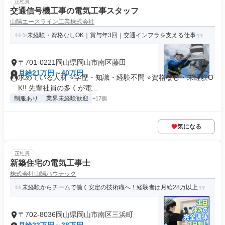
正社員
交通信号機工事の電気工事スタッフ
山陽エースライン工業株式会社
✨未経験・資格なしOK｜賞与年3回｜交通インフラを支える仕事
〒701-0221岡山県岡山市南区藤田
月給21万円～40万円
求めている人材 ⭐学歴・知識・経験不問 ⭐資格なし・未経験O
K!! 先輩社員の多くが電...
制服あり
業界未経験歓迎
+17個
気になる
正社員
新築住宅の電気工事士
株式会社山陽ハウテック
未経験からチームで働く安定の技術職へ！経験者は月給28万以上
〒702-8036岡山県岡山市南区三浜町