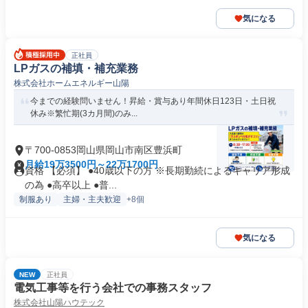
気になる
正社員
LPガスの補填・補充業務
株式会社ホームエネルギー山陽
今までの経験問いません！昇給・賞与あり年間休日123日・土日祝
休み※繁忙期(3カ月間)のみ...
〒700-0853岡山県岡山市南区豊浜町
月給19万3500円～22万1700円
資格 【必須】 ●40歳以下の方 ※長期勤続によるキャリア形成
の為 ●高卒以上 ●普...
制服あり
主婦・主夫歓迎
+8個
気になる
NEW
正社員
電気工事等を行う会社での事務スタッフ
株式会社山陽ハウテック