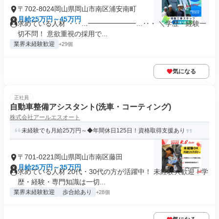
〒702-8024岡山県岡山市南区浦安南町
月給25万円～45万円
求めている人材 ・‥…━━━━━━━…‥・ ＼学歴・経験一
切不問！ 意欲重視の採用で...
業界未経験歓迎
+29個
気になる
正社員
自動車整備アシスタント(洗車・コーティング)
株式会社アールエスオート
未経験でも月給25万円～◆年間休日125日！資格取得支援あり
〒701-0221岡山県岡山市南区藤田
月給25万円～35万円
求めている人材 20代・30代の方が活躍中！ 未経験大歓迎！学
歴・経験・専門知識は一切...
業界未経験歓迎
歩合給あり
+28個