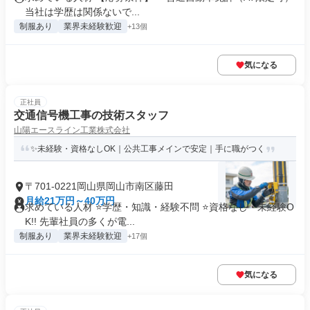
当社は学歴は関係ないで...
制服あり
業界未経験歓迎
+13個
気になる
正社員
交通信号機工事の技術スタッフ
山陽エースライン工業株式会社
✨未経験・資格なしOK｜公共工事メインで安定｜手に職がつく
〒701-0221岡山県岡山市南区藤田
月給21万円～40万円
求めている人材 ⭐学歴・知識・経験不問 ⭐資格なし・未経験O
K!! 先輩社員の多くが電...
制服あり
業界未経験歓迎
+17個
気になる