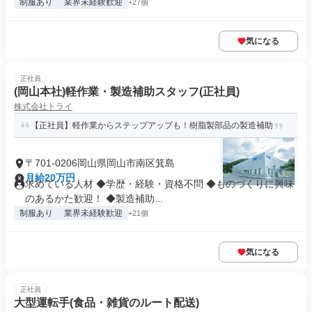
制服あり
業界未経験歓迎
+27個
気になる
正社員
(岡山本社)軽作業・製造補助スタッフ(正社員)
株式会社トライ
【正社員】軽作業からステップアップも！樹脂製部品の製造補助
〒701-0206岡山県岡山市南区箕島
月給20万円
求めている人材 ◆学歴・経験・資格不問 ◆ものづくりに興味
のあるかた歓迎！ ◆製造補助...
制服あり
業界未経験歓迎
+21個
気になる
正社員
大型運転手(食品・雑貨のルート配送)