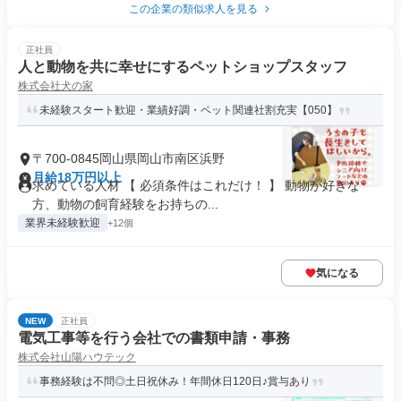
この企業の類似求人を見る
正社員
人と動物を共に幸せにするペットショップスタッフ
株式会社犬の家
未経験スタート歓迎・業績好調・ペット関連社割充実【050】
〒700-0845岡山県岡山市南区浜野
月給18万円以上
求めている人材 【 必須条件はこれだけ！ 】 動物が好きな
方、動物の飼育経験をお持ちの...
業界未経験歓迎
+12個
気になる
NEW
正社員
電気工事等を行う会社での書類申請・事務
株式会社山陽ハウテック
事務経験は不問◎土日祝休み！年間休日120日♪賞与あり