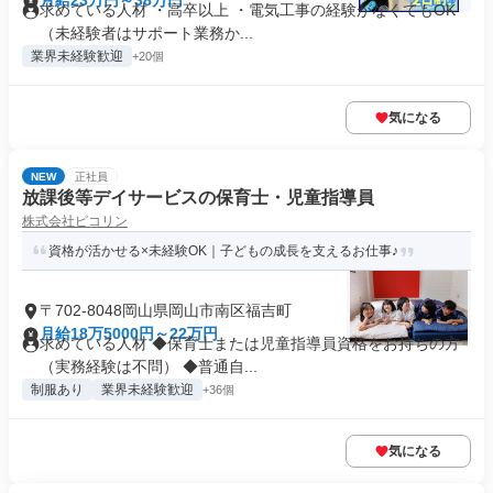
月給23万円～38万円
求めている人材 ・高卒以上 ・電気工事の経験がなくてもOK
（未経験者はサポート業務か...
業界未経験歓迎
+20個
気になる
NEW
正社員
放課後等デイサービスの保育士・児童指導員
株式会社ピコリン
資格が活かせる×未経験OK｜子どもの成長を支えるお仕事♪
〒702-8048岡山県岡山市南区福吉町
月給18万5000円～22万円
求めている人材 ◆保育士または児童指導員資格をお持ちの方
（実務経験は不問） ◆普通自...
制服あり
業界未経験歓迎
+36個
気になる