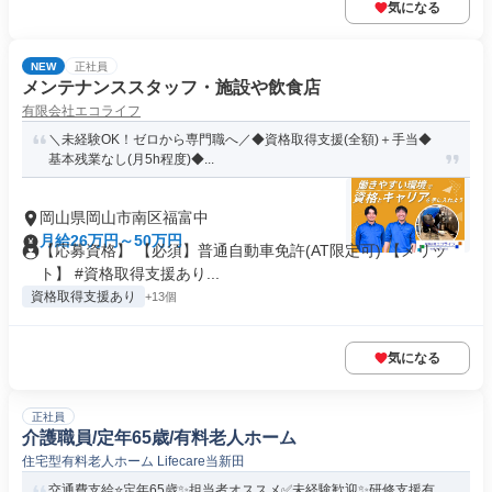
気になる
NEW
正社員
メンテナンススタッフ・施設や飲食店
有限会社エコライフ
＼未経験OK！ゼロから専門職へ／◆資格取得支援(全額)＋手当◆
基本残業なし(月5h程度)◆...
岡山県岡山市南区福富中
月給26万円～50万円
【応募資格】 【必須】普通自動車免許(AT限定可) 【メリッ
ト】 #資格取得支援あり...
資格取得支援あり
+13個
気になる
正社員
介護職員/定年65歳/有料老人ホーム
住宅型有料老人ホーム Lifecare当新田
交通費支給⭐️定年65歳✨担当者オススメ✅️未経験歓迎✨研修支援有