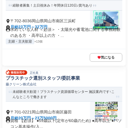
経験者募集！土日祝休み！年間休日120日♪賞与あり
〒702-8036岡山県岡山市南区三浜町
月給23万円～32万円
求めている人材 ＜必須＞ ・太陽光や蓄電池に関する事務経験
のある方 ・高卒以上の方 ・...
主婦・主夫歓迎
+13個
気になる
正社員
プラスチック選別スタッフ/委託事業
藤クリーン株式会社
未経験者大歓迎！プラスチック資源循環センター 施設案内です↑こ
んなところで働きます
〒701-0221岡山県岡山市南区藤田
月給20万円～23万5000円
資格 【必須】 ●59歳以下(定年が60歳のため) ●高卒以上 ●パソ
コン基本操作(入...