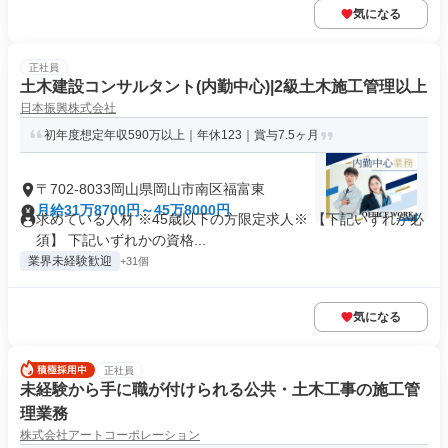
気になる
正社員
土木建設コンサルタント(内勤中心)|2級土木施工管理以上
日本振興株式会社
初年度想定年収590万以上｜年休123｜賞与7.5ヶ月
〒702-8033岡山県岡山市南区福富東
月給31万8700円～45万8000円
求めている人材 ※45歳以下の方限定求人※ 【下記いずれか必
須】 下記いずれかの資格...
業界未経験歓迎
+31個
気になる
正社員
未経験から手に職が付けられる公共・土木工事の施工管
理業務
株式会社アートコーポレーション