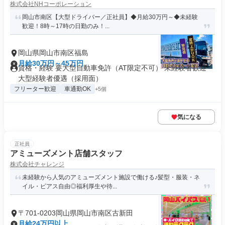
株式会社NHコーポレーション
岡山市南区【大型ドライバー／正社員】◆月給30万円～◆未経験
歓迎！8時～17時の日勤のみ！...
岡山県岡山市南区福島
月給30万円～45万円
資格・経験 要大型自動車免許（AT限定不可） 未経験者歓迎
大型経験者優遇（採用面）
フリーター歓迎
車通勤OK
+5個
気になる
正社員
アミューズメント店舗スタッフ
株式会社チャレンジ
未経験から人気のアミューズメント施設で働ける♪髪型・服装・ネ
イル・ピアス自由◎福利厚生や待...
〒701-0203岡山県岡山市南区古新田
月給24万円以上