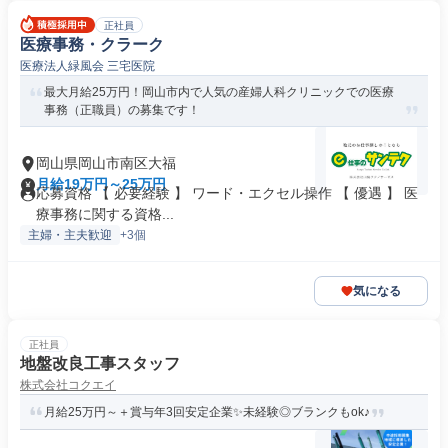
正社員
医療事務・クラーク
医療法人緑風会 三宅医院
最大月給25万円！岡山市内で人気の産婦人科クリニックでの医療
事務（正職員）の募集です！
岡山県岡山市南区大福
月給19万円～25万円
応募資格 【 必要経験 】 ワード・エクセル操作 【 優遇 】 医
療事務に関する資格...
主婦・主夫歓迎
+3個
気になる
正社員
地盤改良工事スタッフ
株式会社コクエイ
月給25万円～＋賞与年3回安定企業✨未経験◎ブランクもok♪