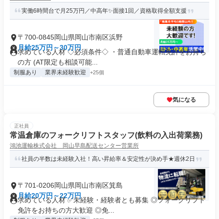
実働6時間台で月25万円／中高年✨面接1回／資格取得全額支援
〒700-0845岡山県岡山市南区浜野
月給25万円～30万円
求めている人材 ◇必須条件◇ ・普通自動車運転免許をお持ち
の方 (AT限定も相談可能...
制服あり
業界未経験歓迎
+25個
気になる
正社員
常温倉庫のフォークリフトスタッフ(飲料の入出荷業務)
鴻池運輸株式会社 岡山早島配送センター営業所
社員の半数は未経験入社！高い昇給率＆安定性が決め手★週休2日
〒701-0206岡山県岡山市南区箕島
月給20万円～22万円
求めている人材 ✅未経験・経験者とも募集 ◎フォークリフト
免許をお持ちの方大歓迎 ◎免...