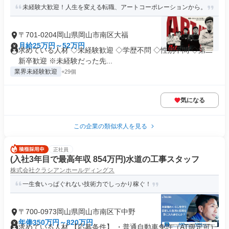
未経験大歓迎！人生を変える転職、アートコーポレーションから。
〒701-0204岡山県岡山市南区大福
月給25万円～52万円
求めている人材 ◇未経験歓迎 ◇学歴不問 ◇性別不問 ◇第二
新卒歓迎 ※未経験だった先...
業界未経験歓迎
+29個
気になる
この企業の類似求人を見る
正社員
(入社3年目で最高年収 854万円)水道の工事スタッフ
株式会社クラシアンホールディングス
一生食いっぱぐれない技術力でしっかり稼ぐ！
〒700-0973岡山県岡山市南区下中野
年俸350万円～820万円
求めている人材 【応募条件】 ・普通自動車免許（AT限定可）