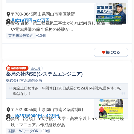
〒700-0845岡山県岡山市南区浜野
月給19万円～27万円
資格 資格・第二種電気工事士があれば尚良し 経験・電機工事
や電気設備の保全業務の経験が...
業界未経験歓迎
+13個
気になる
正社員
薬局の社内SE(システムエンジニア)
株式会社富永調剤薬局
完全土日祝休み・年間休日120日残業少なめ(月6時間)転居を伴う転
勤はなし！
〒702-8055岡山県岡山市南区築港緑町
月給25万9000円～42万円
資格 【必須】 ●大学院、大学・高校卒以上 ●システム開発経
験・マニュアル作成経験があ...
副業・WワークOK
+10個