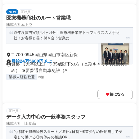
NEW
正社員
医療機器商社のルート営業職
株式会社ムトウ
昨年度賞与実績4.4ヶ月分！医療機器業界トップクラスの大手商
社！お客様と長く付き合う営業に...
〒700-0945岡山県岡山市南区新保
月給24万5600円以上
資格 【大卒以上】 ※35歳以下の方（長期キャリア形成のた
め） ※要普通自動車免許（A...
業界未経験歓迎
+9個
気になる
正社員
データ入力中心の一般事務スタッフ
株式会社川上食品
＼ほぼ全員未経験スタート／週休2日制×残業少なめ転勤無しで安
定して働ける◎お休みの相談OK...