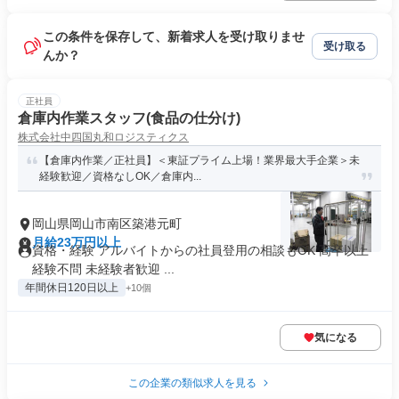
この条件を保存して、新着求人を受け取りませ
受け取る
んか？
正社員
倉庫内作業スタッフ(食品の仕分け)
株式会社中四国丸和ロジスティクス
【倉庫内作業／正社員】＜東証プライム上場！業界最大手企業＞未
経験歓迎／資格なしOK／倉庫内...
岡山県岡山市南区築港元町
月給23万円以上
資格・経験 アルバイトからの社員登用の相談もOK 高卒以上
経験不問 未経験者歓迎 ...
年間休日120日以上
+10個
気になる
この企業の類似求人を見る