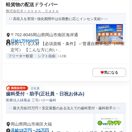
軽貨物の配送ドライバー
株式会社Ｂｒｏｋｅｎ Ｃａｋｅ
高収入を実現✨強化期間中は出勤数に応じインセン支給✨
〒702-8045岡山県岡山市南区海岸通
日給1万8500円
求めている人材 【必須資格・条件】 ✅普通自動車免許（AT限
定可） 【こんな方に向い...
フリーター歓迎
シフト自由
+12個
気になる
正社員
歯科受付・助手(正社員・日祝お休み)
医療法人緑風会 三宅ハロー歯科
最大月給25万円！安定基盤のある法人での歯科受付・歯科助手☆
岡山県岡山市南区大福
月給19万円～25万円