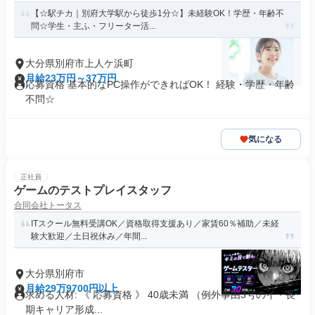
【☆駅チカ｜別府大学駅から徒歩1分☆】未経験OK！学歴・年齢不
問☆学生・主ふ・フリーター活...
大分県別府市上人ケ浜町
月給23万円～37万円
応募資格 基本的なPC操作ができればOK！ 経験・学歴・年齢
不問☆
気になる
正社員
ゲームのテストプレイスタッフ
合同会社トータス
ITスクール無料受講OK／資格取得支援あり／家賃60％補助／未経
験大歓迎／土日祝休み／年間...
大分県別府市
月給29万9700円以上
求める人材: 《 応募資格 》 40歳未満 （例外事由3号のイ・長
期キャリア形成...