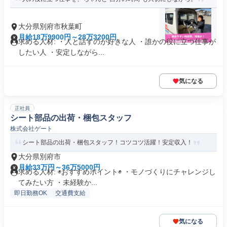
大分県別府市秋葉町
月給18万9900円～28万3200円
求める人材: ・人と話すのが好きな人 ・誰かの役に立つ仕事が
したい人 ・安定しながら...
気になる
正社員
シート部品の出荷・梱包スタッフ
株式会社ゲート
シート部品の出荷・梱包スタッフ！コツコツ活躍！安定収入！
大分県別府市
月給33万円～36万5000円
求める人材: ◉おすすめポイント◉ ・モノづくりにチャレンジし
てみたい方 ・未経験か...
即日勤務OK
交通費支給
気になる