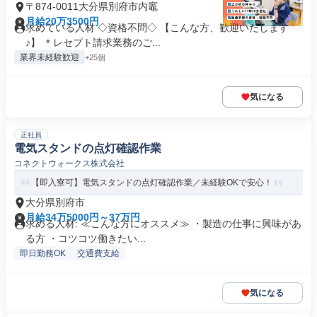
〒874-0011大分県別府市内竈
月給20万3500円
求めている人材 ◇資格不問◇ 【こんな方、歓迎いたします
♪】 ＊レセプト請求業務のご...
業界未経験歓迎
+25個
気になる
正社員
電気スタンドの点灯確認作業
コネクトウォークス株式会社
【即入寮可】電気スタンドの点灯確認作業／未経験OKで安心！
大分県別府市
月給34万5000円～37万円
求める人材: ≪こんな方にオススメ≫ ・製造の仕事に興味があ
る方 ・コツコツ働きたい...
即日勤務OK
交通費支給
気になる