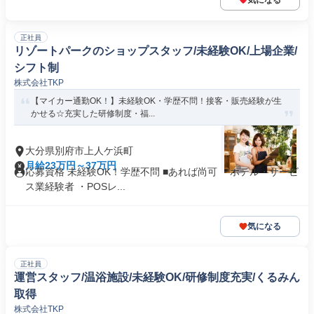
気になる
正社員
リゾートパークのショップスタッフ/未経験OK/上場企業/
シフト制
株式会社TKP
【マイカー通勤OK！】未経験OK・学歴不問！接客・販売経験が生
かせる☆充実した研修制度・福...
大分県別府市上人ケ浜町
月給23万円～37万円
応募資格 未経験OK！学歴不問 ■あれば尚可 ・ホテル・サービ
ス業経験者 ・POSレ...
気になる
正社員
運営スタッフ/温浴施設/未経験OK/研修制度充実/くるみん
取得
株式会社TKP