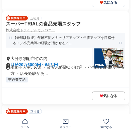
気になる
正社員
スーパーTRIALの食品売場スタッフ
株式会社トライアルカンパニー
【未経験歓迎】年齢不問／キャリアアップ・年収アップを目指せ
る！／小売業等の経験が活かせる／...
大分県別府市竹の内
月給20万6000円～65万円
求める人材: 必須 ・業界未経験OK 歓迎 ・小売業の経験がある
方 ・店長経験があ...
交通費支給
気になる
正社員
大分【AIネイティブエンジニア/シニア】グロース市場上
場/急成長中 web/オープンSE
ホーム
オファー
気になる
アジアクエスト株式会社