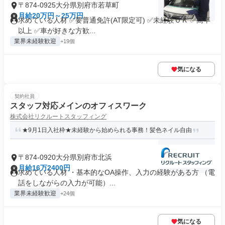
〒874-0925大分県別府市若草町
月給20万円～25万円
求めている人材 ✅要普通免許(AT限定可) ✅未経験ＯＫ ✅高卒
以上 ✅車が好きな方歓...
業界未経験歓迎
+19個
気になる
契約社員
スタッフ対応メインのオフィスワーク
株式会社リクルートスタッフィング
★9月1日入社枠★未経験から始められる事務！髪色ネイル自由
〒874-0920大分県別府市北浜
月給16万2400円
求めている人材 ・基本的なOA操作、入力の経験がある方 （電
話をしながらの入力が可能）...
業界未経験歓迎
+24個
気になる