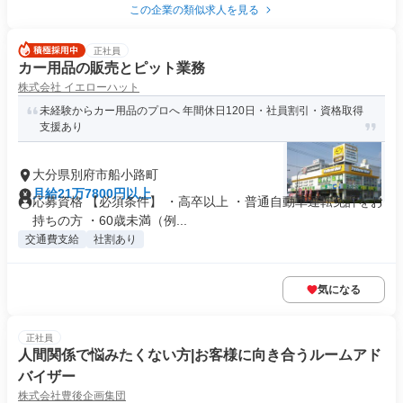
この企業の類似求人を見る
正社員
カー用品の販売とピット業務
株式会社 イエローハット
未経験からカー用品のプロへ 年間休日120日・社員割引・資格取得
支援あり
大分県別府市船小路町
月給21万7800円以上
応募資格 【必須条件】 ・高卒以上 ・普通自動車運転免許をお
持ちの方 ・60歳未満（例...
交通費支給
社割あり
気になる
正社員
人間関係で悩みたくない方|お客様に向き合うルームアド
バイザー
株式会社豊後企画集団