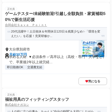
正社員
ゲームテスター/未経験歓迎!引越し全額負担・家賃補助5
0%で新生活応援
合同会社Ｓａｖｅ Ｐｏｉｎｔ
20代活躍中！土日祝休＆年間休日120日＆残業少なめ✨「環境を変
えたい」を応援！充実研修か...
大分県別府市
月給30万円
求める人材: ▼必須条件 ✅高卒以上（高校・専門・大学など）
で、卒業後2年以上就労経...
即日勤務OK
交通費支給
気になる
正社員
福祉用具のフィッティングスタッフ
株式会社ナガヨシ
人の役に立つ仕事を、ちゃんと“自分の時間”も大切にしながら。