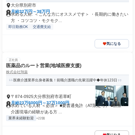
大分県別府市
月給32万円～38万円
求める人材: ＜こんな方にオススメです＞ ・長期的に働きたい
方 ・コツコツ・モクモク...
即日勤務OK
交通費支給
気になる
正社員
医薬品のルート営業(地域医療支援)
株式会社翔薬
医療介護業界出身者募集！前職介護職の先輩活躍中◆年休123日
〒874-0925大分県別府市若草町
月給23万6000円～37万1000円
求めている人材 ＜必須＞ ■要普通免許（AT限定可） ■医療・
介護現場の経験がある方 ...
業界未経験歓迎
+22個