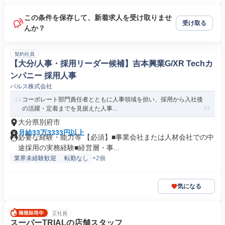
この条件を保存して、新着求人を受け取りませ
受け取る
んか？
契約社員
【大分/人事・採用リーダー候補】吉本興業G/XR Techカ
ンパニー 採用人事
バルス株式会社
コーポレート部門責任者とともに人事領域を担い、採用から入社後
の活躍・定着までを見据えた人事...
大分県別府市
月給33万3333円以上
必要な経験・能力等 【必須】■事業会社または人材会社での中
途採用の実務経験■経営層・事...
業界未経験歓迎
転勤なし
+2個
気になる
正社員
スーパーTRIALの店舗スタッフ