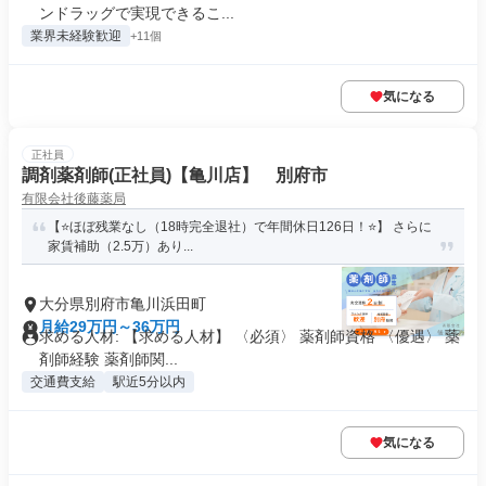
ンドラッグで実現できるこ...
業界未経験歓迎
+11個
気になる
正社員
調剤薬剤師(正社員)【亀川店】 別府市
有限会社後藤薬局
【⭐ほぼ残業なし（18時完全退社）で年間休日126日！⭐】 さらに
家賃補助（2.5万）あり...
大分県別府市亀川浜田町
月給29万円～36万円
求める人材: 【求める人材】 〈必須〉 薬剤師資格 〈優遇〉 薬
剤師経験 薬剤師関...
交通費支給
駅近5分以内
気になる