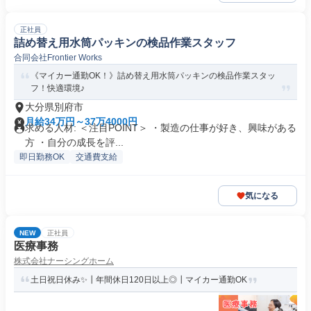
正社員
詰め替え用水筒パッキンの検品作業スタッフ
合同会社Frontier Works
《マイカー通勤OK！》詰め替え用水筒パッキンの検品作業スタッ
フ！快適環境♪
大分県別府市
月給34万円～37万4000円
求める人材: ＜注目POINT＞ ・製造の仕事が好き、興味がある
方 ・自分の成長を評...
即日勤務OK
交通費支給
気になる
NEW
正社員
医療事務
株式会社ナーシングホーム
土日祝日休み✨┃年間休日120日以上◎┃マイカー通勤OK