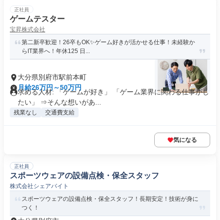
正社員
ゲームテスター
宝昇株式会社
第二新卒歓迎！26卒もOK✨ゲーム好きが活かせる仕事！未経験か
らIT業界へ！年休125 日...
大分県別府市駅前本町
月給26万円～50万円
求める人材: 「ゲームが好き」 「ゲーム業界に関わる仕事がし
たい」 ⇒そんな想いがあ...
残業なし
交通費支給
気になる
正社員
スポーツウェアの設備点検・保全スタッフ
株式会社シェアバイト
スポーツウェアの設備点検・保全スタッフ！長期安定！技術が身に
つく！