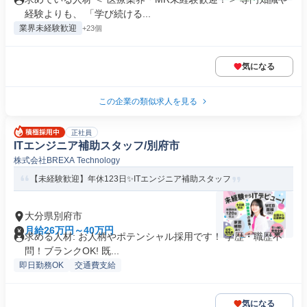
経験よりも、 「学び続ける...
業界未経験歓迎
+23個
気になる
この企業の類似求人を見る
正社員
ITエンジニア補助スタッフ/別府市
株式会社BREXA Technology
【未経験歓迎】年休123日✨ITエンジニア補助スタッフ
大分県別府市
月給26万円～40万円
求める人材: お人柄やポテンシャル採用です！ 学歴・職歴不
問！ブランクOK! 既...
即日勤務OK
交通費支給
気になる