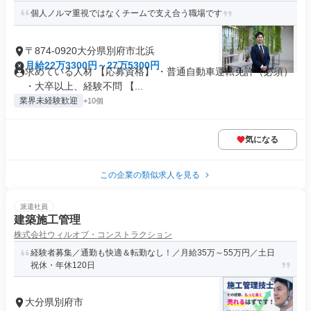
個人ノルマ重視ではなくチームで支え合う職場です
〒874-0920大分県別府市北浜
月給22万3300円～27万5300円
求めている人材 【応募資格】 ・普通自動車運転免許（必須）
・大卒以上、経験不問 【...
業界未経験歓迎
+10個
気になる
この企業の類似求人を見る
派遣社員
建築施工管理
株式会社ウィルオブ・コンストラクション
経験者募集／通勤も快適＆転勤なし！／月給35万～55万円／土日
祝休・年休120日
大分県別府市