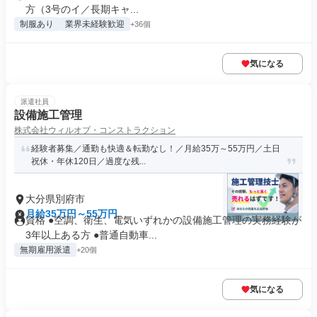
方（3号のイ／長期キャ...
制服あり
業界未経験歓迎
+36個
気になる
派遣社員
設備施工管理
株式会社ウィルオブ・コンストラクション
経験者募集／通勤も快適＆転勤なし！／月給35万～55万円／土日
祝休・年休120日／過度な残...
大分県別府市
月給35万円～55万円
資格 ●空調、衛生、電気いずれかの設備施工管理の実務経験が
3年以上ある方 ●普通自動車...
無期雇用派遣
+20個
気になる