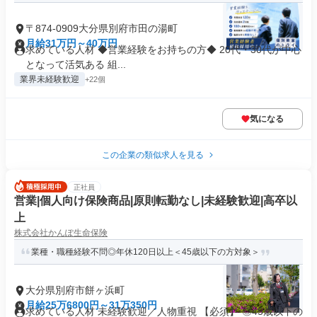
〒874-0909大分県別府市田の湯町
月給31万円～40万円
求めている人材 ◆営業経験をお持ちの方◆ 20代・30代が中心
となって活気ある 組...
業界未経験歓迎
+22個
気になる
この企業の類似求人を見る
正社員
営業|個人向け保険商品|原則転勤なし|未経験歓迎|高卒以
上
株式会社かんぽ生命保険
業種・職種経験不問◎年休120日以上＜45歳以下の方対象＞
大分県別府市餅ヶ浜町
月給25万6800円～31万350円
求めている人材 未経験歓迎／人物重視 【必須】 ◎45歳以下の