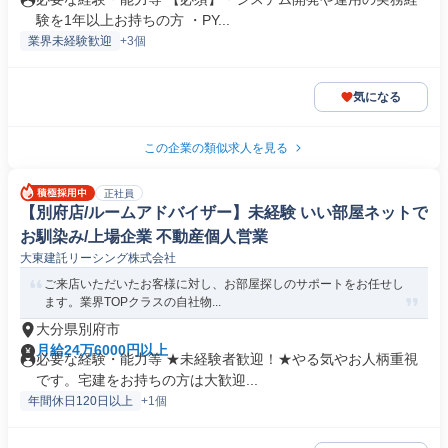
験を1年以上お持ちの方 ・PY...
業界未経験歓迎
+3個
気になる
この企業の類似求人を見る
正社員
【別府店/ルームアドバイザー】未経験 いい部屋ネットで
お馴染み/上場企業 不動産個人営業
大東建託リーシング株式会社
ご来店いただいたお客様に対し、お部屋探しのサポートをお任せし
ます。業界TOPクラスの自社物...
大分県別府市
月給24万6000円以上
必要な経験・能力等 ★未経験者歓迎！★やる気やお人柄重視
です。宅建をお持ちの方は大歓迎...
年間休日120日以上
+1個