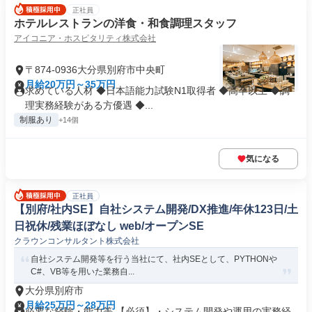
正社員
ホテルレストランの洋食・和食調理スタッフ
アイコニア・ホスピタリティ株式会社
〒874-0936大分県別府市中央町
月給20万円～35万円
求めている人材 ◆日本語能力試験N1取得者 ◆高卒以上 ◆調
理実務経験がある方優遇 ◆...
制服あり
+14個
気になる
正社員
【別府/社内SE】自社システム開発/DX推進/年休123日/土
日祝休/残業ほぼなし web/オープンSE
クラウンコンサルタント株式会社
自社システム開発等を行う当社にて、社内SEとして、PYTHONや
C#、VB等を用いた業務自...
大分県別府市
月給25万円～28万円
必要な経験・能力等 【必須】・システム開発や運用の実務経