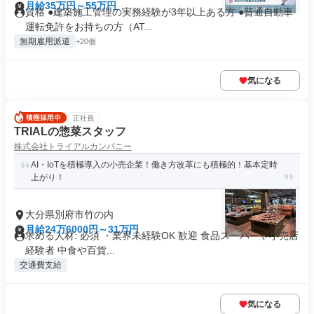
月給35万円～55万円
資格 ●建築施工管理の実務経験が3年以上ある方 ●普通自動車
運転免許をお持ちの方（AT...
無期雇用派遣
+20個
気になる
正社員
TRIALの惣菜スタッフ
株式会社トライアルカンパニー
AI・IoTを積極導入の小売企業！働き方改革にも積極的！基本定時
上がり！
大分県別府市竹の内
月給24万6000円～31万円
求める人材: 必須 ・業界未経験OK 歓迎 食品スーパーや小売店
経験者 中食や百貨...
交通費支給
気になる