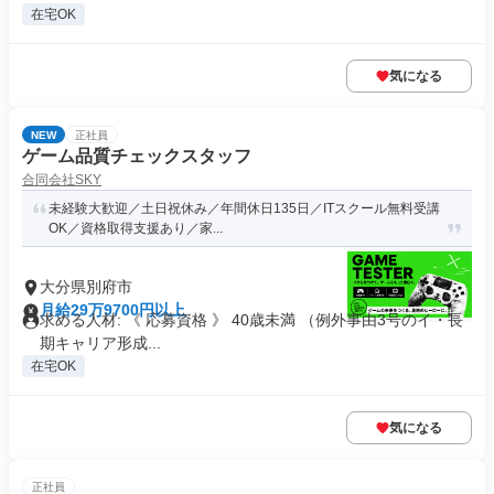
在宅OK
気になる
NEW
正社員
ゲーム品質チェックスタッフ
合同会社SKY
未経験大歓迎／土日祝休み／年間休日135日／ITスクール無料受講
OK／資格取得支援あり／家...
大分県別府市
月給29万9700円以上
求める人材: 《 応募資格 》 40歳未満 （例外事由3号のイ・長
期キャリア形成...
在宅OK
気になる
正社員