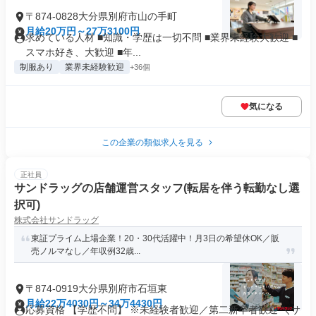
〒874-0828大分県別府市山の手町
月給20万円～27万3100円
求めている人材 ■知識・学歴は一切不問 ■業界未経験大歓迎 ■
スマホ好き、大歓迎 ■年...
制服あり
業界未経験歓迎
+36個
気になる
この企業の類似求人を見る
正社員
サンドラッグの店舗運営スタッフ(転居を伴う転勤なし選
択可)
株式会社サンドラッグ
東証プライム上場企業！20・30代活躍中！月3日の希望休OK／販
売ノルマなし／年収例32歳...
〒874-0919大分県別府市石垣東
月給22万4030円～34万4430円
応募資格 【学歴不問】 ※未経験者歓迎／第二新卒者歓迎 ＼サ