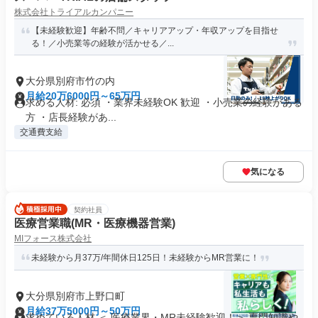
株式会社トライアルカンパニー
【未経験歓迎】年齢不問／キャリアアップ・年収アップを目指せ
る！／小売業等の経験が活かせる／...
大分県別府市竹の内
月給20万6000円～65万円
求める人材: 必須 ・業界未経験OK 歓迎 ・小売業の経験がある
方 ・店長経験があ...
交通費支給
気になる
契約社員
医療営業職(MR・医療機器営業)
MIフォース株式会社
未経験から月37万/年間休日125日！未経験からMR営業に！
大分県別府市上野口町
月給37万5000円～50万円
求めている人材 ＜ 医療業界・MR未経験歓迎！＞ 専門知識や