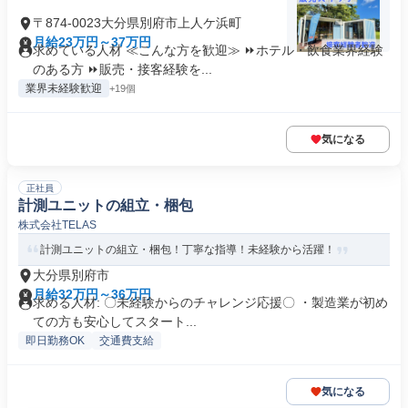
〒874-0023大分県別府市上人ケ浜町
月給23万円～37万円
求めている人材 ≪こんな方を歓迎≫ ⏩ホテル・飲食業界経験
のある方 ⏩販売・接客経験を...
業界未経験歓迎
+19個
気になる
正社員
計測ユニットの組立・梱包
株式会社TELAS
計測ユニットの組立・梱包！丁寧な指導！未経験から活躍！
大分県別府市
月給32万円～36万円
求める人材: 〇未経験からのチャレンジ応援〇 ・製造業が初め
ての方も安心してスタート...
即日勤務OK
交通費支給
気になる