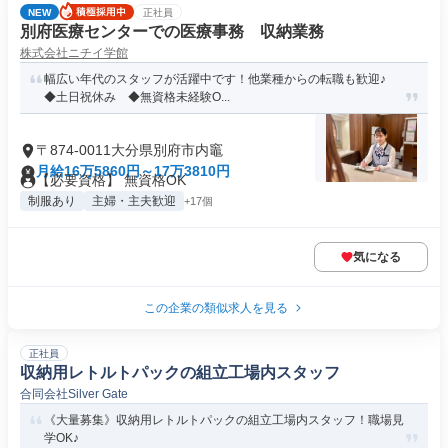
NEW
正社員
別府医療センターでの医療事務 収納業務
株式会社ニチイ学館
幅広い年代のスタッフが活躍中です！他業種からの転職も歓迎♪
◆土日祝休み ◆無資格未経験O...
〒874-0011大分県別府市内竈
月給16万5860円～17万3810円
【必要資格】 無資格OK
制服あり
主婦・主夫歓迎
+17個
気になる
この企業の類似求人を見る
正社員
収納用レトルトパックの組立工場内スタッフ
合同会社Silver Gate
《大量募集》収納用レトルトパックの組立工場内スタッフ！職場見
学OK♪