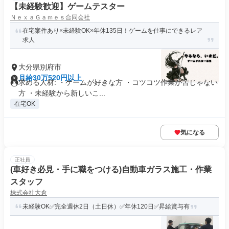
【未経験歓迎】ゲームテスター
ＮｅｘａＧａｍｅｓ合同会社
在宅案件あり×未経験OK×年休135日！ゲームを仕事にできるレア
求人
大分県別府市
月給30万520円以上
求める人材: ・ゲームが好きな方 ・コツコツ作業が苦じゃない
方 ・未経験から新しいこ...
在宅OK
気になる
正社員
(車好き必見・手に職をつける)自動車ガラス施工・作業
スタッフ
株式会社大倉
未経験OK✅完全週休2日（土日休）✅年休120日✅昇給賞与有