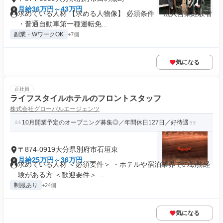
月給36万円～43万円
求めている人材 【求める人物像】 必須条件 ・法人営業経験者
・普通自動車第一種運転免...
副業・WワークOK
+7個
気になる
正社員
ライフスタイルホテルのフロントスタッフ
株式会社グローバルエージェンツ
10月開業予定のオープニング募集◎／年間休日127日／好待遇
〒874-0919大分県別府市石垣東
月給25万円～36万円
求めている人材 ＜必須要件＞ ・ホテルや宿泊業界での勤務経
験がある方 ＜歓迎要件＞ ...
制服あり
+24個
気になる