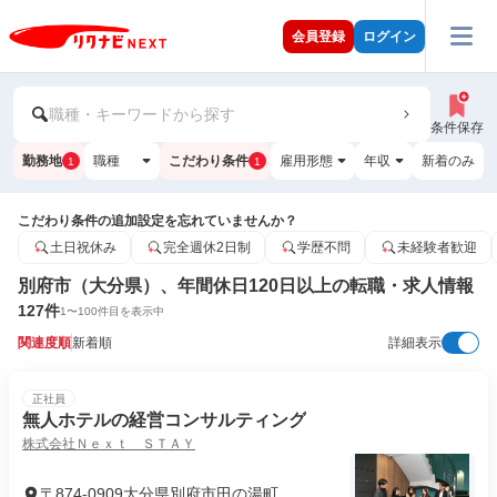
会員登録
ログイン
職種・キーワードから探す
条件保存
勤務地
職種
こだわり条件
雇用形態
年収
新着のみ
1
1
こだわり条件の追加設定を忘れていませんか？
土日祝休み
完全週休2日制
学歴不問
未経験者歓迎
別府市（大分県）、年間休日120日以上の転職・求人情報
127
件
1
〜
100
件目を表示中
関連度順
新着順
詳細表示
正社員
無人ホテルの経営コンサルティング
株式会社Ｎｅｘｔ ＳＴＡＹ
〒874-0909大分県別府市田の湯町