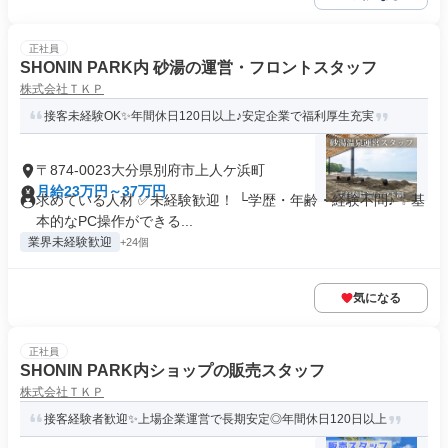
正社員
SHONIN PARK内 砂湯の運営・フロントスタッフ
株式会社ＴＫＰ
接客未経験OK✨年間休日120日以上♪安定企業で福利厚生充実
〒874-0023大分県別府市上人ケ浜町
月給23万円～37万円
求めている人材 ✅未経験歓迎！ └学歴・年齢・経験不問♪ ✨基
本的なPC操作ができる...
業界未経験歓迎
+24個
気になる
正社員
SHONIN PARK内ショップの販売スタッフ
株式会社ＴＫＰ
接客経験者歓迎✨上場企業運営で長期安定◎年間休日120日以上