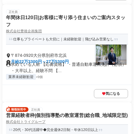
正社員
年間休日120日|お客様に寄り添う住まいのご案内スタッ
フ
株式会社豊後企画集団
仕事もプライベートも大切に｜未経験歓迎｜飛び込み営業なし
〒874-0920大分県別府市北浜
月給22万3300円～27万5300円
求めている人材 【応募資格】 ・普通自動車運転免許（必須）
・大卒以上、経験不問 【...
業界未経験歓迎
+9個
気になる
正社員
営業経験者枠|個別指導塾の教室運営(総合職_地域限定型)
株式会社トライグループ
20代・30代活躍中◆完全週休2日制・年休120日以上