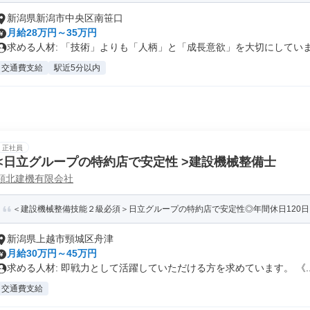
新潟県新潟市中央区南笹口
月給28万円～35万円
求める人材: 「技術」よりも「人柄」と「成長意欲」を大切にしています
交通費支給
駅近5分以内
正社員
<日立グループの特約店で安定性 >建設機械整備士
頸北建機有限会社
＜建設機械整備技能２級必須＞日立グループの特約店で安定性◎年間休日120日＆
新潟県上越市頸城区舟津
月給30万円～45万円
求める人材: 即戦力として活躍していただける方を求めています。 《..
交通費支給