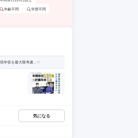
年間休日120日以上
年齢不問
学歴不問
現年収を最大限考慮...
気になる