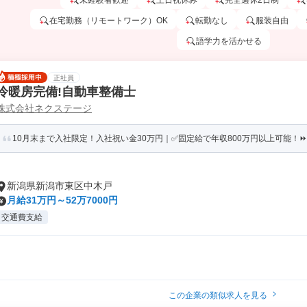
未経験者歓迎
土日祝休み
完全週休2日制
在宅勤務（リモートワーク）OK
転勤なし
服装自由
語学力を活かせる
正社員
冷暖房完備!自動車整備士
株式会社ネクステージ
10月末まで入社限定！入社祝い金30万円｜✅固定給で年収800万円以上可能！⏩️
新潟県新潟市東区中木戸
月給31万円～52万7000円
交通費支給
この企業の類似求人を見る