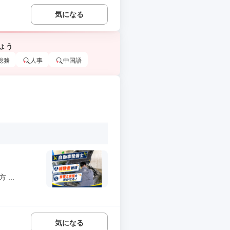
気になる
ょう
総務
人事
中国語
...
気になる