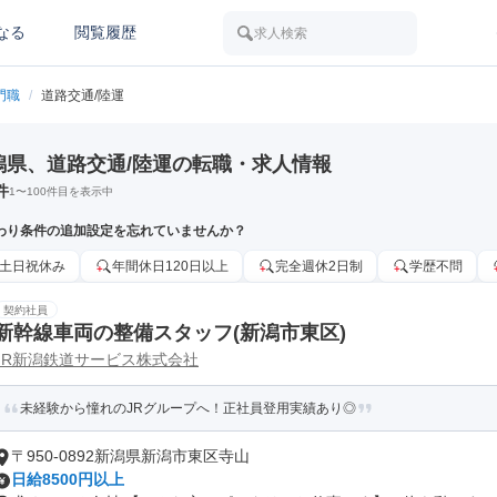
なる
閲覧履歴
求人検索
門職
/
道路交通/陸運
潟県、道路交通/陸運の転職・求人情報
件
1
〜
100
件目を表示中
わり条件の追加設定を忘れていませんか？
土日祝休み
年間休日120日以上
完全週休2日制
学歴不問
契約社員
新幹線車両の整備スタッフ(新潟市東区)
JR新潟鉄道サービス株式会社
未経験から憧れのJRグループへ！正社員登用実績あり◎
〒950-0892新潟県新潟市東区寺山
日給8500円以上