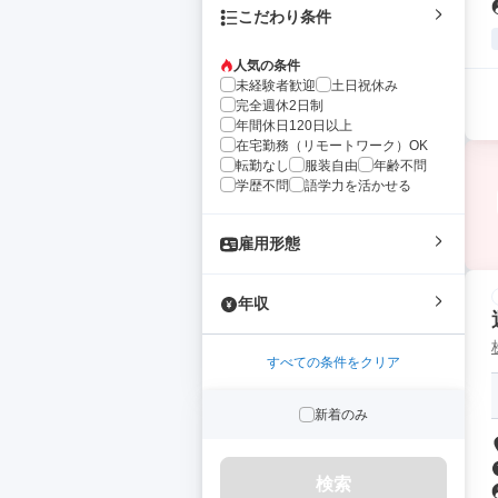
こだわり条件
人気の条件
未経験者歓迎
土日祝休み
完全週休2日制
年間休日120日以上
在宅勤務（リモートワーク）OK
転勤なし
服装自由
年齢不問
学歴不問
語学力を活かせる
雇用形態
年収
すべての条件をクリア
新着のみ
検索