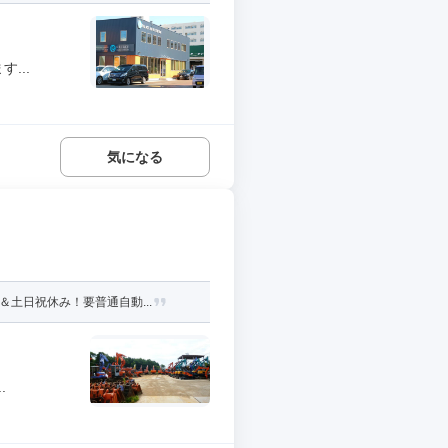
...
気になる
土日祝休み！要普通自動...
.