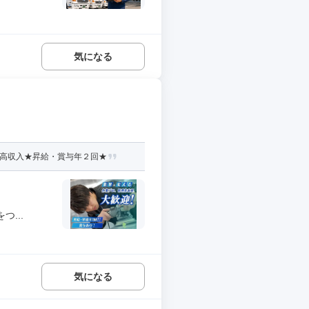
気になる
★高収入★昇給・賞与年２回★
...
気になる