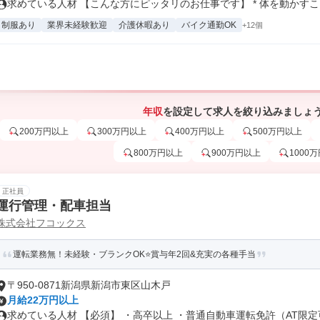
求めている人材 【こんな方にピッタリのお仕事です】 * 体を動かすこと
制服あり
業界未経験歓迎
介護休暇あり
バイク通勤OK
+12個
年収
を設定して求人を絞り込みましょ
200万円以上
300万円以上
400万円以上
500万円以上
800万円以上
900万円以上
1000
正社員
運行管理・配車担当
株式会社フコックス
運転業務無！未経験・ブランクOK⭐賞与年2回&充実の各種手当
〒950-0871新潟県新潟市東区山木戸
月給22万円以上
求めている人材 【必須】 ・高卒以上 ・普通自動車運転免許（AT限定可.