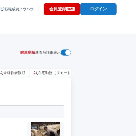
会員登録
ログイン
転職成功ノウハウ
無料
関連度順
新着順
詳細表示
未経験者歓迎
在宅勤務（リモートワーク）OK
家賃補助・住宅手当