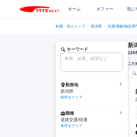
ホーム
オファー
気に
転職・求人トップ
/
新潟県
/
交通/運輸/物流専
新
キーワード
120
こだ
勤務地
新潟県
条件をクリア
職種
道路交通/陸運
条件をクリア