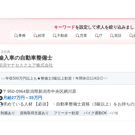
キーワード
を設定して求人を絞り込みまし
事務
経理
不動産
営業
IT
英語
正社員
輸入車の自動車整備士
新潟ヤナセスクエア株式会社
年収500万円以上も★整備士3級以上歓迎！年間休日114日◎
〒950-0964新潟県新潟市中央区網川原
月給27万円～35万円
求めている人材 【必須】 ・自動車整備士資格（3級以上）をお持ちの方 
制服あり
資格取得支援あり
フリーター歓迎
バイク通勤OK
+17個