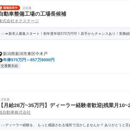
正社員
自動車整備工場の工場長候補
株式会社ネクステージ
⏩️新求人募集スタート！初年度年収570万円可！若手からチャンスあり！実務経験
新潟県新潟市東区中木戸
年俸570万円～857万8000円
交通費支給
正社員
【月給28万~35万円】ディーラー経験者歓迎|残業月10~
旭自動車株式会社
ディーラー経験を、 もっと感謝される場所で活かしませんか？ ありがとうと言われ