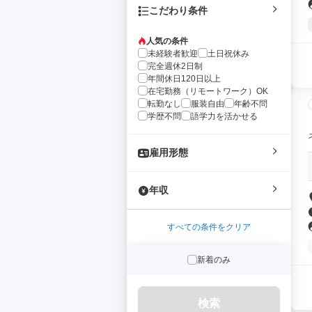
こだわり条件
人気の条件
未経験者歓迎
土日祝休み
完全週休2日制
年間休日120日以上
在宅勤務（リモートワーク）OK
転勤なし
服装自由
年齢不問
学歴不問
語学力を活かせる
雇用形態
年収
すべての条件をクリア
新着のみ
検索