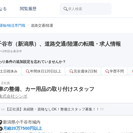
なる
閲覧履歴
求人検索
/運輸/物流専門職
/
道路交通/陸運
千谷市（新潟県）、道路交通/陸運の転職・求人情報
〜
2
件目を表示中
わり条件の追加設定を忘れていませんか？
土日祝休み
年間休日120日以上
完全週休2日制
学歴不問
正社員
車の整備、カー用品の取り付けスタッフ
株式会社シンボ
【正社員】未経験・資格なしOK！整備士スタッフ募集！！
新潟県小千谷市城内
月給20万7500円以上