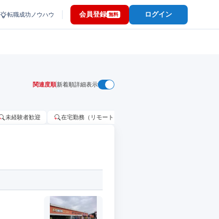
会員登録
ログイン
転職成功ノウハウ
無料
関連度順
新着順
詳細表示
未経験者歓迎
在宅勤務（リモートワーク）OK
家賃補助・住宅手当