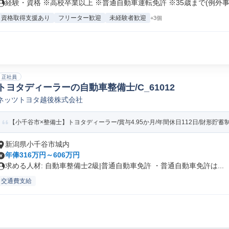
経験・資格 ※高校卒業以上 ※普通自動車運転免許 ※35歳まで(例外事.
資格取得支援あり
フリーター歓迎
未経験者歓迎
+3個
正社員
トヨタディーラーの自動車整備士/C_61012
ネッツトヨタ越後株式会社
【小千谷市×整備士】トヨタディーラー/賞与4.95か月/年間休日112日/財形貯蓄
新潟県小千谷市城内
年俸316万円～606万円
求める人材: 自動車整備士2級|普通自動車免許 ・普通自動車免許は...
交通費支給