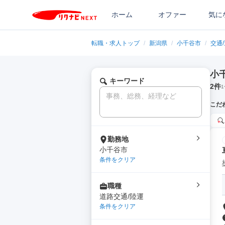
ホーム
オファー
気に
転職・求人トップ
/
新潟県
/
小千谷市
/
交通
小
キーワード
2
件
1
こだ
勤務地
小千谷市
条件をクリア
職種
道路交通/陸運
条件をクリア