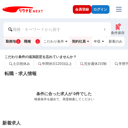
会員登録
ログイン
職種・キーワードから探す
条件保存
勤務地
職種
こだわり条件
契約社員
年収
新着のみ
1
1
こだわり条件の追加設定を忘れていませんか？
土日祝休み
年間休日120日以上
完全週休2日制
学歴
転職・求人情報
条件に合った求人が 0件でした
検索条件を緩めて、再度検索してください
新着求人