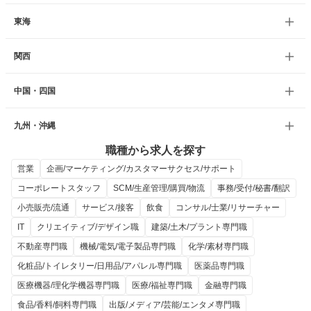
東海
関西
中国・四国
九州・沖縄
職種から求人を探す
営業
企画/マーケティング/カスタマーサクセス/サポート
コーポレートスタッフ
SCM/生産管理/購買/物流
事務/受付/秘書/翻訳
小売販売/流通
サービス/接客
飲食
コンサル/士業/リサーチャー
IT
クリエイティブ/デザイン職
建築/土木/プラント専門職
不動産専門職
機械/電気/電子製品専門職
化学/素材専門職
化粧品/トイレタリー/日用品/アパレル専門職
医薬品専門職
医療機器/理化学機器専門職
医療/福祉専門職
金融専門職
食品/香料/飼料専門職
出版/メディア/芸能/エンタメ専門職