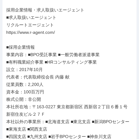
採用企業情報・求人取扱いエージェント

■求人取扱いエージェント

リクルートエージェント

https://www.r-agent.com/

■採用企業情報

事業内容：■BPO受託事業 ■一般労働者派遣事業

■有料職業紹介事業 ■HRコンサルティング事業

設立：2017年10月

代表者：代表取締役会長 内藤 献

従業員数：2,200人

資本金：100百万円

株式公開：非公開

本社所在地：〒163-0227 東京都新宿区 西新宿２丁目６番１号 
新宿住友ビル２７Ｆ

本社以外の事業所：■北海道支店 ■東北支店 ■新潟BPOセンター 
■東海支店 ■関西支店

■四国支店 ■九州支店 ■岩手BPOセンター ■神奈川支店
