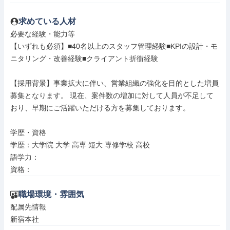
求めている人材
必要な経験・能力等

【いずれも必須】■40名以上のスタッフ管理経験■KPIの設計・モ
ニタリング・改善経験■クライアント折衝経験

【採用背景】事業拡大に伴い、営業組織の強化を目的とした増員
募集となります。 現在、案件数の増加に対して人員が不足して
おり、早期にご活躍いただける方を募集しております。

学歴・資格

学歴：大学院 大学 高専 短大 専修学校 高校

語学力：

資格：
職場環境・雰囲気
配属先情報

新宿本社