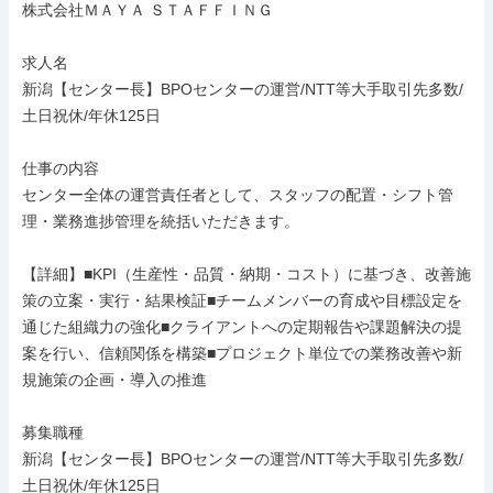
株式会社ＭＡＹＡ ＳＴＡＦＦＩＮＧ

求人名

新潟【センター長】BPOセンターの運営/NTT等大手取引先多数/
土日祝休/年休125日

仕事の内容

センター全体の運営責任者として、スタッフの配置・シフト管
理・業務進捗管理を統括いただきます。

【詳細】■KPI（生産性・品質・納期・コスト）に基づき、改善施
策の立案・実行・結果検証■チームメンバーの育成や目標設定を
通じた組織力の強化■クライアントへの定期報告や課題解決の提
案を行い、信頼関係を構築■プロジェクト単位での業務改善や新
規施策の企画・導入の推進

募集職種

新潟【センター長】BPOセンターの運営/NTT等大手取引先多数/
土日祝休/年休125日