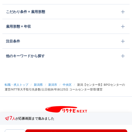
こだわり条件 × 雇用形態
雇用形態 × 年収
注目条件
他のキーワードから探す
転職・求人トップ
/
新潟県
/
新潟市
/
中央区
/
新潟【センター長】BPOセンターの
運営/NTT等大手取引先多数/土日祝休/年休125日 コールセンター管理/運営
7
サイトトップへ
人
が応募画面まで進みました
中途採用をご検討の企業様
利用規約・プライバシーポリシー
サイトマップ