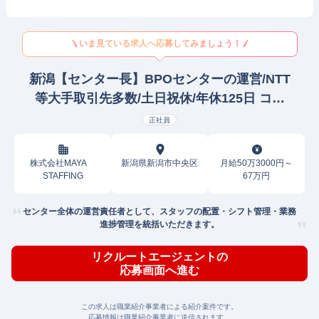
いま見ている求人へ応募してみましょう！
新潟【センター長】BPOセンターの運営/NTT
等大手取引先多数/土日祝休/年休125日 コー
ルセンター管理/運営
正社員
株式会社MAYA
新潟県新潟市中央区
月給50万3000円～
STAFFING
67万円
センター全体の運営責任者として、スタッフの配置・シフト管理・業務
進捗管理を統括いただきます。
リクルートエージェントの
応募画面へ進む
この求人は職業紹介事業者による紹介案件です。
応募情報は職業紹介事業者に送信されます。