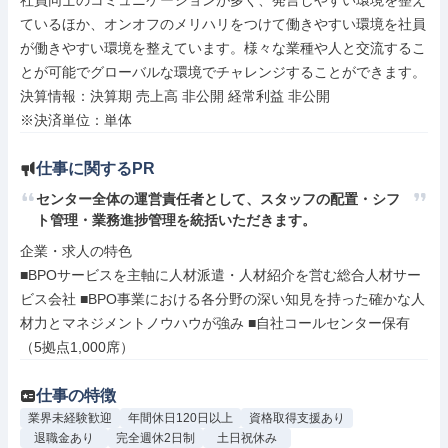
社員同士のコミュニケーションが多く、発言しやすい環境を整え
ているほか、オンオフのメリハリをつけて働きやすい環境を社員
が働きやすい環境を整えています。様々な業種や人と交流するこ
とが可能でグローバルな環境でチャレンジすることができます。

決算情報：決算期 売上高 非公開 経常利益 非公開

※決済単位：単体
仕事に関するPR
センター全体の運営責任者として、スタッフの配置・シフ
ト管理・業務進捗管理を統括いただきます。
企業・求人の特色

■BPOサービスを主軸に人材派遣・人材紹介を営む総合人材サー
ビス会社 ■BPO事業における各分野の深い知見を持った確かな人
材力とマネジメントノウハウが強み ■自社コールセンター保有
（5拠点1,000席）
仕事の特徴
業界未経験歓迎
年間休日120日以上
資格取得支援あり
退職金あり
完全週休2日制
土日祝休み