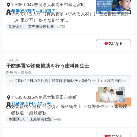
〒635-0044奈良県大和高田市蔵之宮町
年俸350万円～820万円
求めている人材 【募集要項（求める人材）】 普通自動車免許
（AT限定可） 好きな街でず...
制服あり
業界未経験歓迎
+17個
気になる
正社員
予防処置や診療補助を行う歯科衛生士
医療法人賢藍会
【週休2.5日の正社員】残業ほぼ無/駅チカ3分/トナリエ大和高田内
〒635-0015奈良県大和高田市幸町
月給26万円～27万円
必要資格・経験 ＜必須＞ 歯科衛生士 ＜歓迎条件＞ ・未経験
者歓迎 ・経験者歓...
車通勤OK
未経験者歓迎
+4個
気になる