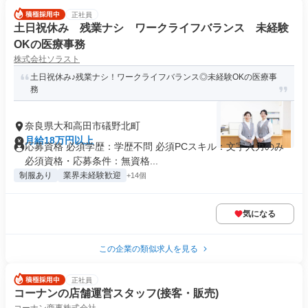
正社員
土日祝休み 残業ナシ ワークライフバランス 未経験
OKの医療事務
株式会社ソラスト
土日祝休み♪残業ナシ！ワークライフバランス◎未経験OKの医療事
務
奈良県大和高田市礒野北町
月給18万円以上
応募資格 必須学歴：学歴不問 必須PCスキル：文字入力のみ
必須資格・応募条件：無資格...
制服あり
業界未経験歓迎
+14個
気になる
この企業の類似求人を見る
正社員
コーナンの店舗運営スタッフ(接客・販売)