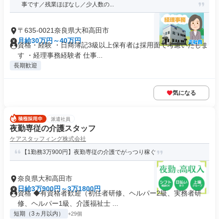
事です／残業ほぼなし／少人数の...
〒635-0021奈良県大和高田市
月給30万円～40万円
資格・経験 ・日商簿記3級以上保有者は採用面で考慮いたしま
す ・経理事務経験者 仕事...
長期歓迎
気になる
派遣社員
夜勤専従の介護スタッフ
ケアスタッフィング株式会社
【1勤務3万900円】夜勤専従の介護でがっつり稼ぐ
奈良県大和高田市
日給3万900円～3万1800円
資格 ◆有資格者歓迎（初任者研修、ヘルパー2級、実務者研
修、ヘルパー1級、介護福祉士 ...
短期（3ヵ月以内）
+29個