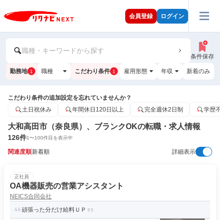
会員登録
ログイン
職種・キーワードから探す
条件保存
勤務地
職種
こだわり条件
雇用形態
年収
新着のみ
1
1
こだわり条件の追加設定を忘れていませんか？
土日祝休み
年間休日120日以上
完全週休2日制
学歴
大和高田市（奈良県）、ブランクOKの転職・求人情報
126
件
1
〜
100
件目を表示中
関連度順
新着順
詳細表示
正社員
OA機器販売の営業アシスタント
NEICS合同会社
頑張った分だけ給料ＵＰ