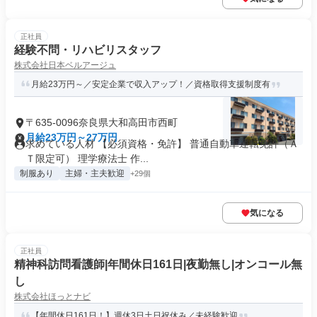
正社員
経験不問・リハビリスタッフ
株式会社日本ベルアージュ
月給23万円～／安定企業で収入アップ！／資格取得支援制度有
〒635-0096奈良県大和高田市西町
月給23万円～27万円
求めている人材 【必須資格・免許】 普通自動車運転免許（Ａ
Ｔ限定可） 理学療法士 作...
制服あり
主婦・主夫歓迎
+29個
気になる
正社員
精神科訪問看護師|年間休日161日|夜勤無し|オンコール無
し
株式会社ほっとナビ
【年間休日161日！】週休3日土日祝休み／未経験歓迎