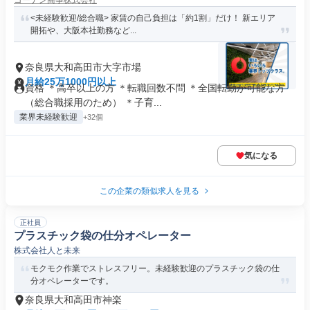
コーナン商事株式会社
<未経験歓迎/総合職> 家賃の自己負担は「約1割」だけ！ 新エリア
開拓や、大阪本社勤務など...
奈良県大和高田市大字市場
月給25万1000円以上
資格 ＊高卒以上の方 ＊転職回数不問 ＊全国転勤が可能な方
（総合職採用のため） ＊子育...
業界未経験歓迎
+32個
気になる
この企業の類似求人を見る
正社員
プラスチック袋の仕分オペレーター
株式会社人と未来
モクモク作業でストレスフリー。未経験歓迎のプラスチック袋の仕
分オペレーターです。
奈良県大和高田市神楽