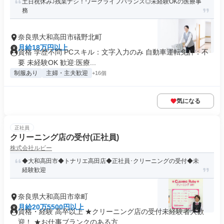
土日祝休み♪残業ナシ！ワークライフバランス◎未経験OKの医療事
務
奈良県大和高田市礒野北町
月給18万円以上
資格 学歴不問 PCスキル：文字入力のみ 自動車運転免許：不
要 未経験OK 歓迎:医療...
制服あり
主婦・主夫歓迎
+16個
気になる
正社員
クリーニング店の受付(正社員)
株式会社ルビー
◆大和高田市◆トナリエ高田店◆正社員･クリーニングの受付◆未
経験歓迎
奈良県大和高田市幸町
月給20万5500円以上
資格・経験 高卒以上 ★クリーニング店の受付未経験者大歓
迎！ ★お仕事ブランクのある方...