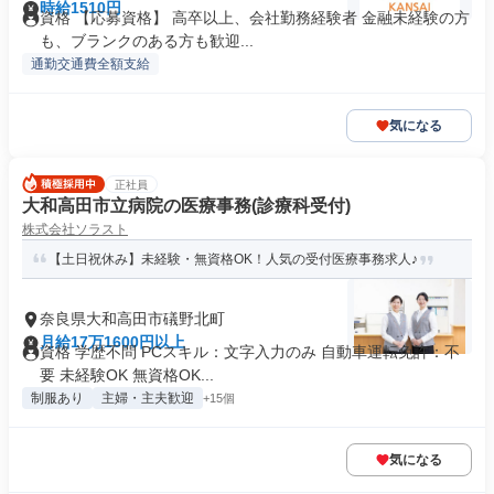
時給1510円
資格 【応募資格】 高卒以上、会社勤務経験者 金融未経験の方
も、ブランクのある方も歓迎...
通勤交通費全額支給
気になる
正社員
大和高田市立病院の医療事務(診療科受付)
株式会社ソラスト
【土日祝休み】未経験・無資格OK！人気の受付医療事務求人♪
奈良県大和高田市礒野北町
月給17万1600円以上
資格 学歴不問 PCスキル：文字入力のみ 自動車運転免許：不
要 未経験OK 無資格OK...
制服あり
主婦・主夫歓迎
+15個
気になる