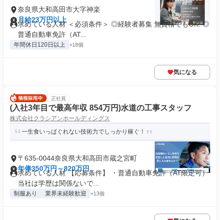
奈良県大和高田市大字神楽
月給23万円以上
求めている人材 ＜必須条件＞ ◎経験者募集 無資格でもOK! ◎
普通自動車免許（AT...
年間休日120日以上
+18個
気になる
正社員
(入社3年目で最高年収 854万円)水道の工事スタッフ
株式会社クラシアンホールディングス
一生食いっぱぐれない技術力でしっかり稼ぐ！
〒635-0044奈良県大和高田市蔵之宮町
年俸350万円～820万円
求めている人材 【応募条件】 ・普通自動車免許（AT限定可）
当社は学歴は関係ないで...
制服あり
業界未経験歓迎
+13個