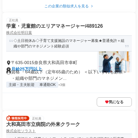
この企業の類似求人を見る
正社員
学童・児童館のエリアマネージャー/489126
株式会社明日葉
◇土日祝休み◇子育て支援施設のマネージャー募集★普通免許＋組
織や部門のマネジメント経験必須
〒635-0015奈良県大和高田市幸町
月給25万円以上
資格 ・64歳以下（定年65歳のため） ＜以下いずれも必須＞
・組織や部門のマネジメン...
主婦・主夫歓迎
車通勤OK
+3個
気になる
正社員
大和高田市立病院の外来クラーク
株式会社ソラスト