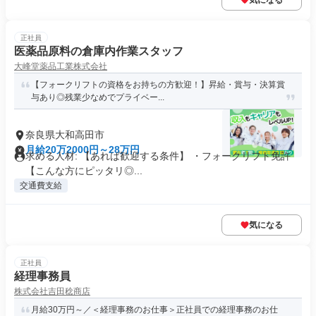
気になる
正社員
医薬品原料の倉庫内作業スタッフ
大峰堂薬品工業株式会社
【フォークリフトの資格をお持ちの方歓迎！】昇給・賞与・決算賞
与あり◎残業少なめでプライベー...
奈良県大和高田市
月給20万2000円～28万円
求める人材: 【あれば歓迎する条件】 ・フォークリフト免許
【こんな方にピッタリ◎...
交通費支給
気になる
正社員
経理事務員
株式会社吉田稔商店
月給30万円～／＜経理事務のお仕事＞正社員での経理事務のお仕