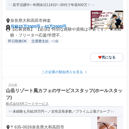
若手活躍中✨年間休日116日!✨30代で年収600万！
奈良県大和高田市神楽
月給25万2000円～42万2000円
【応募資格】 【必須】特別な経験や資格は不要です。 ★未経
験・フリーター応援/学歴不...
即日勤務OK
交通費支給
+1個
気になる
この企業の類似求人を見る
正社員
山岳リゾート風カフェのサービススタッフ(ホールスタッ
フ)
株式会社KRフードサービス
未経験も月給28万円～／女性店長多数／プライム上場グループ
〒635-0026奈良県大和高田市