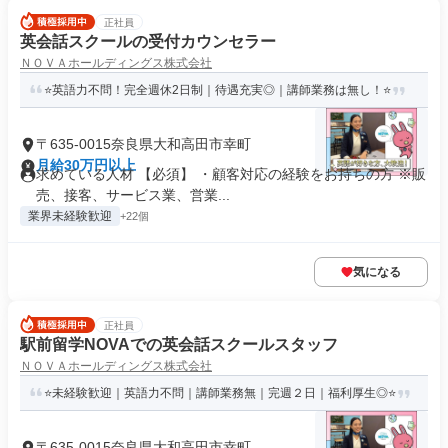
正社員
英会話スクールの受付カウンセラー
ＮＯＶＡホールディングス株式会社
⭐英語力不問！完全週休2日制｜待遇充実◎｜講師業務は無し！⭐
〒635-0015奈良県大和高田市幸町
月給30万円以上
求めている人材 【必須】 ・顧客対応の経験をお持ちの方 ※販
売、接客、サービス業、営業...
業界未経験歓迎
+22個
気になる
正社員
駅前留学NOVAでの英会話スクールスタッフ
ＮＯＶＡホールディングス株式会社
⭐未経験歓迎｜英語力不問｜講師業務無｜完週２日｜福利厚生◎⭐
〒635-0015奈良県大和高田市幸町