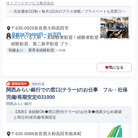
サトフードサービス株式会社
完全週休2日制＋毎月1日分のプラス休暇／プライベートも充実◎
〒635-0025奈良県大和高田市
月給26万5000円～35万円
求めている人材 ＝未経験者歓迎！経験者歓迎＝ 職種、業界未
経験歓迎、第二新卒歓迎 ブラ...
制服あり
業界未経験歓迎
+36個
気になる
契約社員
関西みらい銀行での窓口(テラー)のお仕事 フル・社保
完備/長期安定/031000
関西みらい銀行
【高田】未経験OK◆窓口受付(テラー)のお仕事◆残業少なめ/家庭
と両立/社保完備/長期安定
〒635-0086奈良県大和高田市南本町