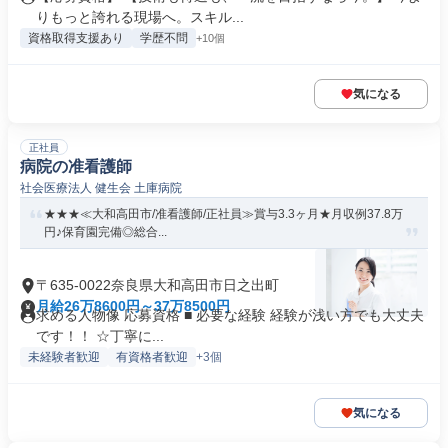
りもっと誇れる現場へ。スキル...
資格取得支援あり
学歴不問
+10個
気になる
正社員
病院の准看護師
社会医療法人 健生会 土庫病院
★★★≪大和高田市/准看護師/正社員≫賞与3.3ヶ月★月収例37.8万
円♪保育園完備◎総合...
〒635-0022奈良県大和高田市日之出町
月給26万8600円～37万8500円
求める人物像 応募資格 ■ 必要な経験 経験が浅い方でも大丈夫
です！！ ☆丁寧に...
未経験者歓迎
有資格者歓迎
+3個
気になる