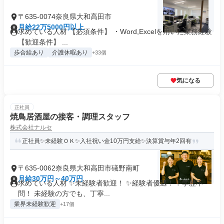
〒635-0074奈良県大和高田市
月給22万5000円以上
求めている人材 【必須条件】 ・Word,Excelを用いた業務経験
【歓迎条件】 ...
歩合給あり
介護休暇あり
+33個
気になる
正社員
焼鳥居酒屋の接客・調理スタッフ
株式会社ナルセ
正社員✨未経験ＯＫ✨入社祝い金10万円支給✨決算賞与年2回有
〒635-0062奈良県大和高田市礒野南町
月給30万円～40万円
求めている人材 ✨未経験者歓迎！ ✨経験者優遇！ ✨学歴不
問！ 未経験の方でも、丁寧...
業界未経験歓迎
+17個