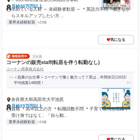
月給30万円以上
求めている人材 ～ 未経験者歓迎 ～ ＊英語力不問 └働きなが
らスキルアップしたい方 ...
業界未経験歓迎
+23個
気になる
正社員
コーナンの販売staff(転居を伴う転勤なし)
コーナン商事株式会社
＜急募のお仕事＞コーナンで働く魅力って？実は…年間休日120日/
平均残業14時間！
奈良県大和高田市大字池尻
月給23万円以上
資格 ＊高卒以上の方 ＊転職回数不問 ＊子育て世代も活躍中
受け身ではなく、「自ら動...
業界未経験歓迎
+24個
気になる