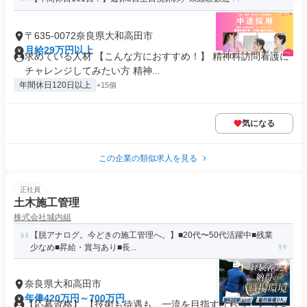
〒635-0072奈良県大和高田市
月給29万円以上
求めている人材 【こんな方におすすめ！】 精神科訪問看護に
チャレンジしてみたい方 精神...
年間休日120日以上
+15個
気になる
この企業の類似求人を見る
正社員
土木施工管理
株式会社城内組
【脱アナログ。今どきの施工管理へ。】■20代〜50代活躍中■残業
少なめ■昇給・賞与あり■長...
奈良県大和高田市
年俸420万円～700万円
【応募資格】 【技術も待遇も、一流を目指すなら今。】 今よ