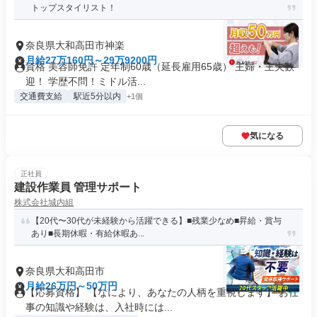
トップスタイリスト！
奈良県大和高田市神楽
月給27万160円～29万9200円
資格 美容師免許 定年制60歳（延長雇用65歳） 主婦・主夫歓
迎！ 学歴不問！ミドル活...
交通費支給
駅近5分以内
+1個
気になる
正社員
建設作業員 管理サポート
株式会社城内組
【20代〜30代が未経験から活躍できる】■残業少なめ■昇給・賞与
あり■長期休暇・有給休暇あ...
奈良県大和高田市
月給26万円～50万円
【応募資格】 【なにより、あなたの人柄を重視します】 お仕
事の知識や経験は、入社時には...