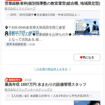
営業経験者枠|個別指導塾の教室運営(総合職_地域限定型)
株式会社トライグループ
20代・30代活躍中◆完全週休2日制・年休120日以上
〒635-0046奈良県大和高田市西三倉堂
月給31万円～40万円
求めている人材 ◆営業経験をお持ちの方◆ 20代・30代が中心
となって活気ある 組...
業界未経験歓迎
+22個
気になる
この企業の類似求人を見る
正社員
最高年収 1897万円 水まわりの設備管理スタッフ
株式会社クラシアンホールディングス
【入社祝い金】未経験入社90％！入社1年目から平均月収39万