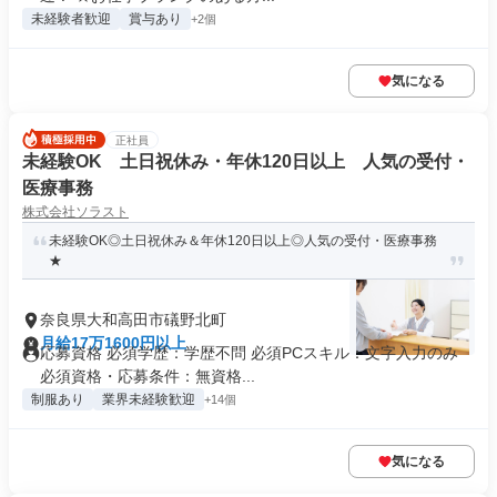
未経験者歓迎
賞与あり
+2個
気になる
正社員
未経験OK 土日祝休み・年休120日以上 人気の受付・
医療事務
株式会社ソラスト
未経験OK◎土日祝休み＆年休120日以上◎人気の受付・医療事務
★
奈良県大和高田市礒野北町
月給17万1600円以上
応募資格 必須学歴：学歴不問 必須PCスキル：文字入力のみ
必須資格・応募条件：無資格...
制服あり
業界未経験歓迎
+14個
気になる