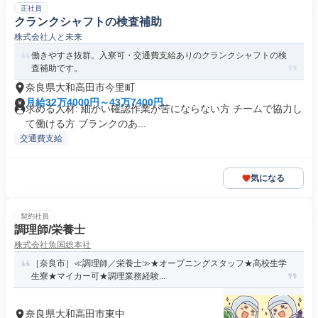
正社員
クランクシャフトの検査補助
株式会社人と未来
働きやすさ抜群。入寮可・交通費支給ありのクランクシャフトの検
査補助です。
奈良県大和高田市今里町
月給32万4000円～43万7400円
求める人材: 細かい確認作業が苦にならない方 チームで協力し
て働ける方 ブランクのあ...
交通費支給
気になる
契約社員
調理師/栄養士
株式会社魚国総本社
［奈良市］≪調理師／栄養士≫★オープニングスタッフ★高校生学
生寮★マイカー可★調理業務経験...
奈良県大和高田市東中