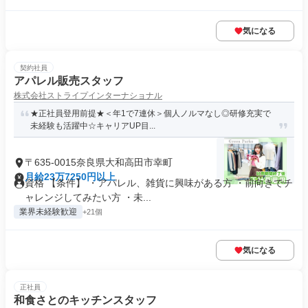
気になる
契約社員
アパレル販売スタッフ
株式会社ストライプインターナショナル
★正社員登用前提★＜年1で7連休＞個人ノルマなし◎研修充実で
未経験も活躍中☆キャリアUP目...
〒635-0015奈良県大和高田市幸町
月給23万7250円以上
資格 【条件】 ・アパレル、雑貨に興味がある方 ・前向きでチ
ャレンジしてみたい方 ・未...
業界未経験歓迎
+21個
気になる
正社員
和食さとのキッチンスタッフ