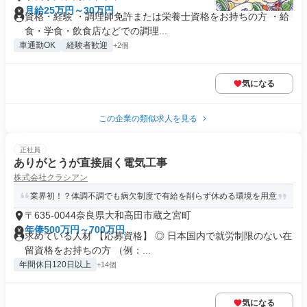
月給25万円～30万円
資格・経験 ・調理師免許または栄養士資格をお持ちの方 ・給
食・学食・飲食店などでの調理...
車通勤OK
経験者歓迎
+2個
気になる
この企業の類似求人を見る
正社員
ありがとうが直接届く電気工事
株式会社クラシアン
業界初！？体調不調でも病欠制度で有給を削らず休める環境を用意
〒635-0044奈良県大和高田市蔵之宮町
年俸500万円～700万円
求めている人材 【応募資格】 ◎ 日本国内で就労制限のない在
留資格をお持ちの方 （例：...
年間休日120日以上
+14個
気になる