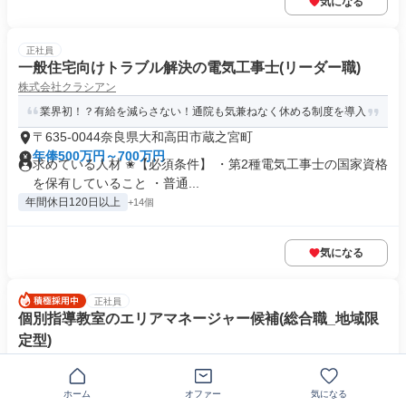
気になる
正社員
一般住宅向けトラブル解決の電気工事士(リーダー職)
株式会社クラシアン
業界初！？有給を減らさない！通院も気兼ねなく休める制度を導入
〒635-0044奈良県大和高田市蔵之宮町
年俸500万円～700万円
求めている人材 ✬【必須条件】 ・第2種電気工事士の国家資格
を保有していること ・普通...
年間休日120日以上
+14個
気になる
正社員
個別指導教室のエリアマネージャー候補(総合職_地域限
定型)
株式会社トライグループ
【地域の教育に貢献！】完全週休2日制／年間休日120日以上
ホーム
オファー
気になる