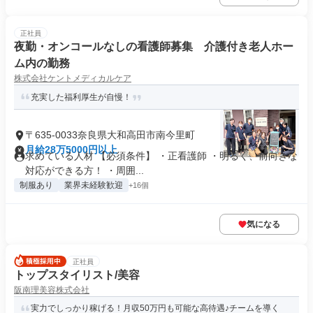
正社員
夜勤・オンコールなしの看護師募集 介護付き老人ホー
ム内の勤務
株式会社ケントメディカルケア
充実した福利厚生が自慢！
〒635-0033奈良県大和高田市南今里町
月給28万5000円以上
求めている人材 【必須条件】 ・正看護師 ・明るく、前向きな
対応ができる方！ ・周囲...
制服あり
業界未経験歓迎
+16個
気になる
正社員
トップスタイリスト/美容
阪南理美容株式会社
実力でしっかり稼げる！月収50万円も可能な高待遇♪チームを導く