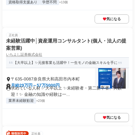
資格取得支援あり
学歴不問
+13個
気になる
正社員
未経験活躍中│資産運用コンサルタント(個人・法人の提
案営業)
いちよし証券株式会社
【大卒以上】✨元接客業も活躍中！一生モノの金融スキルを手に
〒635-0087奈良県大和高田市内本町
月給29万円～57万5000円
求めている人材 ✅大卒以上 ✨未経験者・第二新卒者、大歓
迎！✨ 金融の知識や経験は一...
業界未経験歓迎
+23個
気になる
正社員