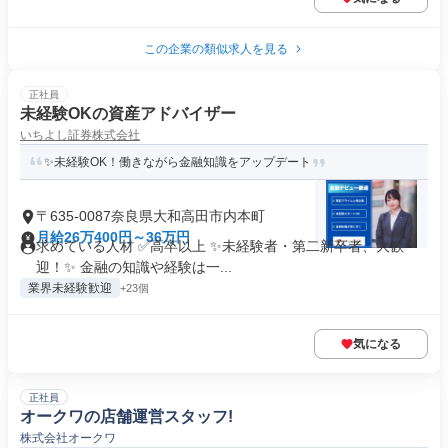
この企業の類似求人を見る
正社員
未経験OKの資産アドバイザー
いちよし証券株式会社
✨未経験OK！働きながら金融知識をアップデート
〒635-0087奈良県大和高田市内本町
月給26万400円～36万円
求めている人材 ✅高卒以上 ✨未経験者・第二新卒者、大歓
迎！✨ 金融の知識や経験は一...
業界未経験歓迎
+23個
気になる
正社員
オークワの店舗運営スタッフ!
株式会社オークワ