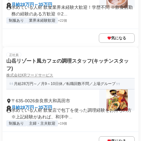
月給28万円～35万円
求めている人材 飲食業界未経験大歓迎！学歴不問 ※飲食店勤
務の経験のある方歓迎 ※2...
制服あり
業界未経験歓迎
+22個
気になる
正社員
山岳リゾート風カフェの調理スタッフ(キッチンスタッ
フ)
株式会社KRフードサービス
月給28万円～／月9～10日休／転職回数不問／上場グループ
〒635-0026奈良県大和高田市
月給28万円～35万円
求めている人材 飲食店で包丁を使った調理経験をお持ちの方
※上記経験があれば、和洋中...
制服あり
主婦・主夫歓迎
+19個