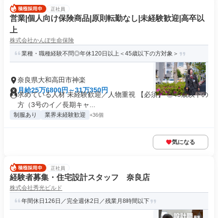
正社員
営業|個人向け保険商品|原則転勤なし|未経験歓迎|高卒以
上
株式会社かんぽ生命保険
業種・職種経験不問◎年休120日以上＜45歳以下の方対象＞
奈良県大和高田市神楽
月給25万6800円～31万350円
求めている人材 未経験歓迎／人物重視 【必須】 ◎45歳以下の
方（3号のイ／長期キャ...
制服あり
業界未経験歓迎
+36個
気になる
正社員
経験者募集・住宅設計スタッフ 奈良店
株式会社秀光ビルド
年間休日126日／完全週休2日／残業月8時間以下