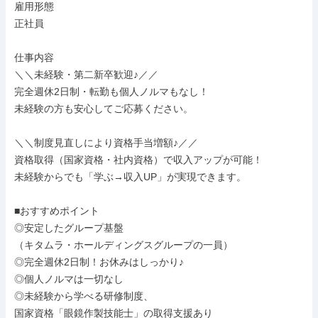
雇用形態

正社員

仕事内容

＼＼未経験・第二新卒歓迎♪／／

完全週休2日制・転勤も個人ノルマもなし！

未経験の方も安心してご応募ください。

＼＼制度見直しにより資格手当増額♪／／

資格取得（国家資格・社内資格）で収入アップが可能！

未経験からでも「学ぶ→収入UP」が実現できます。

■おすすめポイント

◎安定したグループ基盤

（キタムラ・ホールディングスグループの一員）

◎完全週休2日制！お休みはしっかり♪

◎個人ノルマは一切なし

◎未経験から学べる研修制度、

国家資格「眼鏡作製技能士」の取得支援あり
