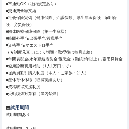
■車通勤OK（社内規定あり）

■交通費全額支給

■社会保険完備（健康保険、介護保険、厚生年金保険、雇用保
険、労災保険）

■団体医療保障保険（第一生命様）

■時間外手当/出張手当/役職手当

■資格手当/マエストロ手当

（★制度見直しにより増額／取得後は毎月支給）

■年間表彰金/永年勤続表彰金/退職金（勤続3年以上）/慶弔見舞金

■健康診断費用補助（1人1万円まで）

■従業員割引購入制度（本人・ご家族・知人）

■産休育休休暇（取得実績あり）

■資格取得支援制度

■受動喫煙対策有（屋内禁煙）
試用期間
試用期間あり

試用期間：3カ月
