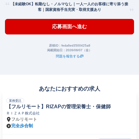
【未経験OK】転勤なし・ノルマなし｜一人一人のお客様に寄り添う接
客｜国家資格手当充実・取得支援あり
応募画面へ進む
原稿ID：
feda6ed3500425a8
掲載開始日：
2026/08/07（金）
問題を報告する
あなたにおすすめの求人
業務委託
【フルリモート】RIZAPの管理栄養士・保健師
ＲＩＺＡＰ株式会社
フルリモート
完全歩合制