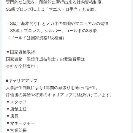
専門的な知識を、段階的に習得出来る社内資格制度。

SS級ブロンズ以上は「マエストロ手当」も支給。

・S級：基本的な目とメガネの知識やマニュアルの習得

・SS級：ブロンズ、シルバー、ゴールドの3段階

（ゴールドは国家資格1級相当）

▼国家資格取得

国家資格「眼鏡作成技能士」の受験費用は

会社が全額負担！

■キャリアアップ

人事評価制度により1年間の頑張りを適正に評価。

評価後の昇給や将来のキャリアップに結び付けています。

▼スタッフ

▼店舗主任

▼店長

▼マネージャー

▼営業部長
