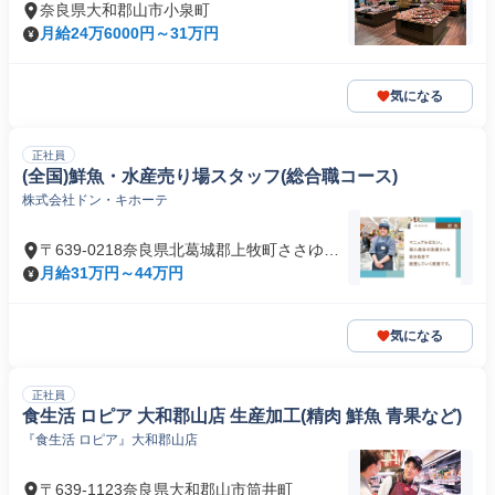
奈良県大和郡山市小泉町
月給24万6000円～31万円
気になる
正社員
(全国)鮮魚・水産売り場スタッフ(総合職コース)
株式会社ドン・キホーテ
〒639-0218奈良県北葛城郡上牧町ささゆり
台
月給31万円～44万円
気になる
正社員
食生活 ロピア 大和郡山店 生産加工(精肉 鮮魚 青果など)
『食生活 ロピア』大和郡山店
〒639-1123奈良県大和郡山市筒井町