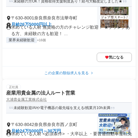
未経験の方OK！資格取得支援制度あり！給与大幅改定しました★
〒630-8001奈良県奈良市法華寺町
月給26万5000円以上
求めている人材 無資格の方のチャレンジ歓迎！ ★ブランクあ
る方、未経験の方も歓迎！ ...
業界未経験歓迎
+16個
気になる
この企業の類似求人を見る
正社員
産業用貴金属の法人ルート営業
大浦貴金属工業株式会社
未経験歓迎/AIや電子機器の最先端を支える/残業月10h未満
〒630-8042奈良県奈良市西ノ京町
月給24万5000円～30万円
求めている人材 <必須条件> ・大卒以上 ・要普通自動車運転免