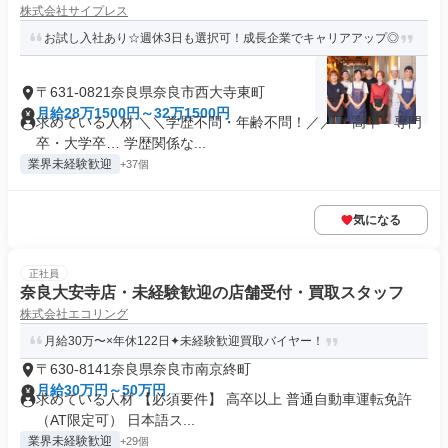
株式会社サイプレス
お試し入社あり☆週休3日も選択可！成長企業でキャリアアップ◎
〒631-0821奈良県奈良市西大寺東町
月給28万1500円～32万1500円
求めている人材 ＼＼学歴不問・年齢不問！／／ ＊高卒・専門
卒・大学卒… 学歴関係な...
業界未経験歓迎
+37個
気になる
正社員
奈良大安寺店・未経験歓迎の店舗受付・買取スタッフ
株式会社エコリング
月給30万〜×年休122日✦未経験歓迎買取バイヤー！
〒630-8141奈良県奈良市南京終町
月給30万円～50万円
求めている人材 【必須要件】 高卒以上 普通自動車運転免許
（AT限定可） 日本語ス...
業界未経験歓迎
+29個