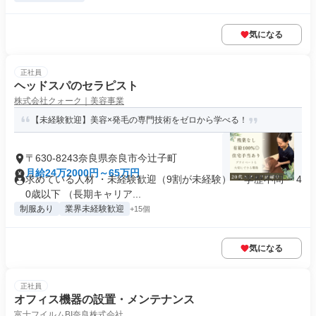
気になる
正社員
ヘッドスパのセラピスト
株式会社クォーク｜美容事業
【未経験歓迎】美容×発毛の専門技術をゼロから学べる！
〒630-8243奈良県奈良市今辻子町
月給24万2000円～65万円
求めている人材 ・未経験歓迎（9割が未経験） ・学歴不問 ・4
0歳以下 （長期キャリア...
制服あり
業界未経験歓迎
+15個
気になる
正社員
オフィス機器の設置・メンテナンス
富士フイルムBI奈良株式会社