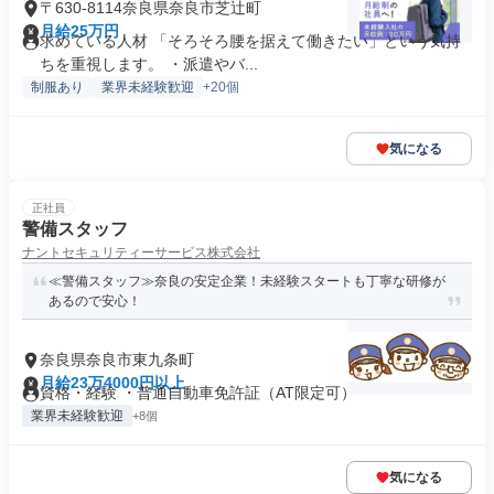
〒630-8114奈良県奈良市芝辻町
月給25万円
求めている人材 「そろそろ腰を据えて働きたい」という気持
ちを重視します。 ・派遣やバ...
制服あり
業界未経験歓迎
+20個
気になる
正社員
警備スタッフ
ナントセキュリティーサービス株式会社
≪警備スタッフ≫奈良の安定企業！未経験スタートも丁寧な研修が
あるので安心！
奈良県奈良市東九条町
月給23万4000円以上
資格・経験 ・普通自動車免許証（AT限定可）
業界未経験歓迎
+8個
気になる