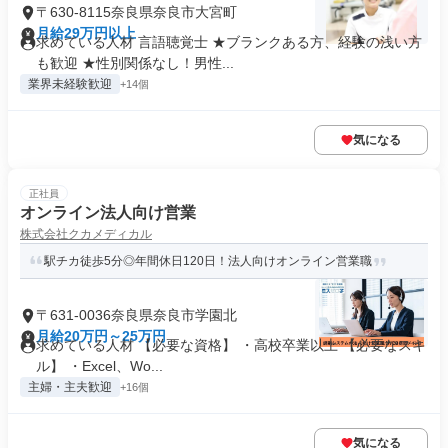
〒630-8115奈良県奈良市大宮町
月給29万円以上
求めている人材 言語聴覚士 ★ブランクある方、経験の浅い方
も歓迎 ★性別関係なし！男性...
業界未経験歓迎
+14個
気になる
正社員
オンライン法人向け営業
株式会社クカメディカル
駅チカ徒歩5分◎年間休日120日！法人向けオンライン営業職
〒631-0036奈良県奈良市学園北
月給20万円～25万円
求めている人材 【必要な資格】 ・高校卒業以上 【必要なスキ
ル】 ・Excel、Wo...
主婦・主夫歓迎
+16個
気になる