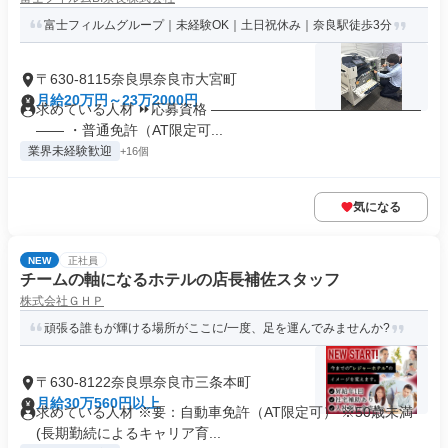
富士フィルムグループ｜未経験OK｜土日祝休み｜奈良駅徒歩3分
〒630-8115奈良県奈良市大宮町
月給20万円～23万2000円
求めている人材 ⏩応募資格 ―――――――――――――――
―― ・普通免許（AT限定可...
業界未経験歓迎
+16個
気になる
NEW
正社員
チームの軸になるホテルの店長補佐スタッフ
株式会社ＧＨＰ
頑張る誰もが輝ける場所がここに/一度、足を運んでみませんか?
〒630-8122奈良県奈良市三条本町
月給30万560円以上
求めている人材 ※要：自動車免許（AT限定可） ※50歳未満
(長期勤続によるキャリア育...