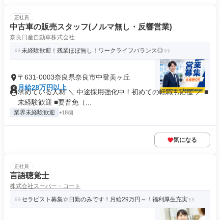
正社員
中古車の販売スタッフ(ノルマ無し・反響営業)
奈良日産自動車株式会社
未経験歓迎！残業ほぼ無し！ワークライフバランス◎
〒631-0003奈良県奈良市中登美ヶ丘
月給28万円以上
求めている人材 ＼ 中途採用強化中！初めての転職も応援 ／ ■
未経験歓迎 ■要普免（...
業界未経験歓迎
+18個
気になる
正社員
言語聴覚士
株式会社スーパー・コート
セラピスト募集☆日勤のみです！月給29万円～！福利厚生充実