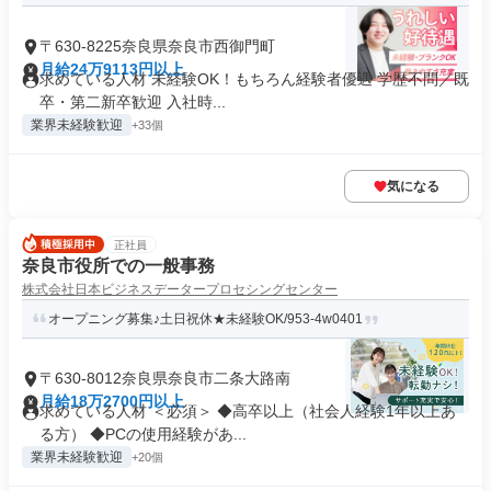
〒630-8225奈良県奈良市西御門町
月給24万9113円以上
求めている人材 未経験OK！もちろん経験者優遇 学歴不問／既
卒・第二新卒歓迎 入社時...
業界未経験歓迎
+33個
気になる
正社員
奈良市役所での一般事務
株式会社日本ビジネスデータープロセシングセンター
オープニング募集♪土日祝休★未経験OK/953-4w0401
〒630-8012奈良県奈良市二条大路南
月給18万2700円以上
求めている人材 ＜必須＞ ◆高卒以上（社会人経験1年以上あ
る方） ◆PCの使用経験があ...
業界未経験歓迎
+20個