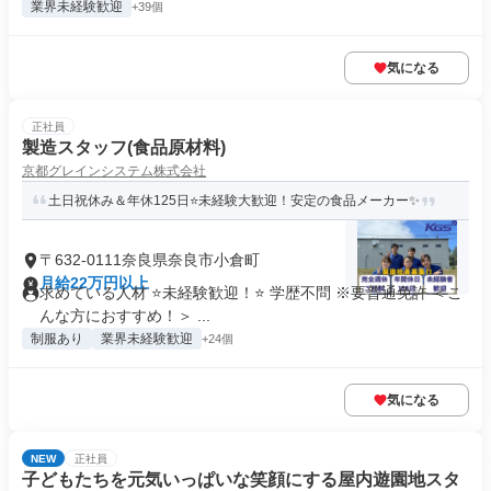
業界未経験歓迎
+39個
気になる
正社員
製造スタッフ(食品原材料)
京都グレインシステム株式会社
土日祝休み＆年休125日⭐未経験大歓迎！安定の食品メーカー✨
〒632-0111奈良県奈良市小倉町
月給22万円以上
求めている人材 ⭐未経験歓迎！⭐ 学歴不問 ※要普通免許 ＜こ
んな方におすすめ！＞ ...
制服あり
業界未経験歓迎
+24個
気になる
NEW
正社員
子どもたちを元気いっぱいな笑顔にする屋内遊園地スタ