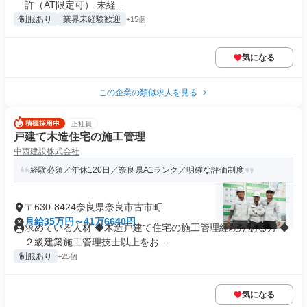
許（AT限定可） 未経...
制服あり
業界未経験歓迎
+15個
気になる
この企業の類似求人を見る
正社員
戸建て木造住宅の施工管理
中西建設株式会社
経験必須／年休120日／奈良県A1ランク／明確な評価制度
〒630-8424奈良県奈良市古市町
月給35万円～41万6640円
求めている人材 ◆木造戸建て住宅の施工管理経験がある方 ◆
２級建築施工管理技士以上をお...
制服あり
+25個
気になる