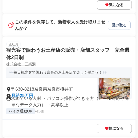
気になる
この条件を保存して、新着求人を受け取りませ
受け取る
んか？
正社員
観光客で賑わうお土産店の販売・店舗スタッフ 完全週
休2日制
株式会社 三楽洞
毎日観光客で賑わう奈良のお土産店で楽しく働こう！
〒630-8218奈良県奈良市樽井町
月給25万円
求めている人材 ・パソコン操作ができる方（メール対応や簡
単なデータ入力） ・高卒以上 ...
バイク通勤OK
+15個
気になる