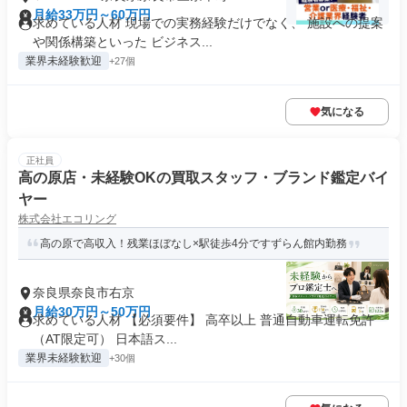
月給33万円～60万円
求めている人材 現場での実務経験だけでなく、 施設への提案
や関係構築といった ビジネス...
業界未経験歓迎
+27個
気になる
正社員
高の原店・未経験OKの買取スタッフ・ブランド鑑定バイ
ヤー
株式会社エコリング
高の原で高収入！残業ほぼなし×駅徒歩4分ですずらん館内勤務
奈良県奈良市右京
月給30万円～50万円
求めている人材 【必須要件】 高卒以上 普通自動車運転免許
（AT限定可） 日本語ス...
業界未経験歓迎
+30個