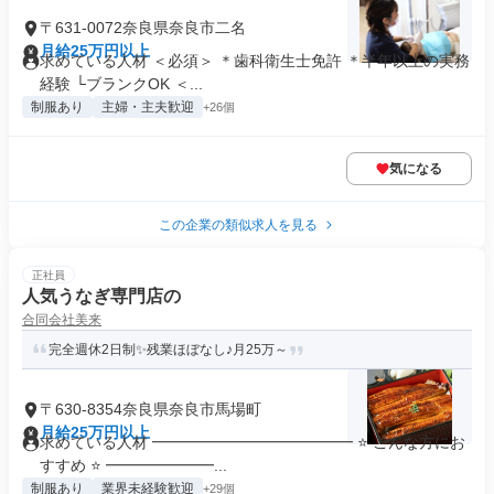
〒631-0072奈良県奈良市二名
月給25万円以上
求めている人材 ＜必須＞ ＊歯科衛生士免許 ＊半年以上の実務
経験 └ブランクOK ＜...
制服あり
主婦・主夫歓迎
+26個
気になる
この企業の類似求人を見る
正社員
人気うなぎ専門店の
合同会社美来
完全週休2日制✨残業ほぼなし♪月25万～
〒630-8354奈良県奈良市馬場町
月給25万円以上
求めている人材 ━━━━━━━━━━━━━ ⭐ こんな方にお
すすめ ⭐ ━━━━━━━...
制服あり
業界未経験歓迎
+29個