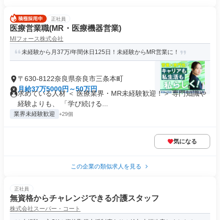
正社員
医療営業職(MR・医療機器営業)
MIフォース株式会社
未経験から月37万/年間休日125日！未経験からMR営業に！
〒630-8122奈良県奈良市三条本町
月給37万5000円～50万円
求めている人材 ＜ 医療業界・MR未経験歓迎！＞ 専門知識や
経験よりも、 「学び続ける...
業界未経験歓迎
+29個
気になる
この企業の類似求人を見る
正社員
無資格からチャレンジできる介護スタッフ
株式会社スーパー・コート