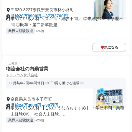
〒630-8227奈良県奈良市林小路町
月給26万8900円～37万3700円
求めている人材 ＼スキル・経験不問／ ◎未経験OK ◎学歴不
問 ◎既卒・第二新卒歓迎 ...
業界未経験歓迎
+24個
気になる
正社員
物流会社の内勤営業
トランコム株式会社
賞与年2回/年間休日120日/長く働ける職場
奈良県奈良市本子守町
月給24万3000円～30万円
求めている人材 【このような方おすすめ】 ・学歴不問、業種
未経験OK ・社会人未経験、...
業界未経験歓迎
+20個