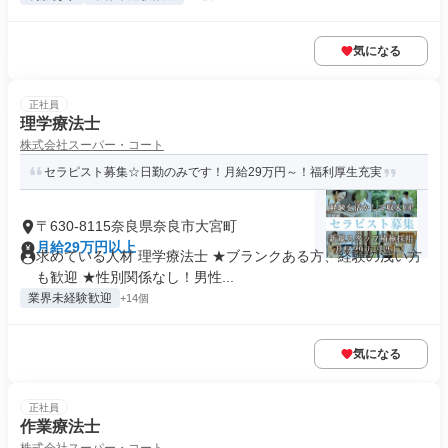
気になる
正社員
理学療法士
株式会社スーパー・コート
セラピスト募集☆日勤のみです！月給29万円～！福利厚生充実
〒630-8115奈良県奈良市大宮町
月給29万円以上
求めている人材 理学療法士 ★ブランクある方、経験の浅い方
も歓迎 ★性別関係なし！男性...
業界未経験歓迎
+14個
気になる
正社員
作業療法士