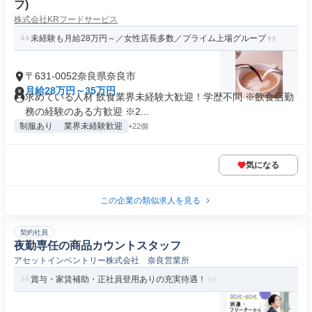
フ)
株式会社KRフードサービス
未経験も月給28万円～／女性店長多数／プライム上場グループ
〒631-0052奈良県奈良市
月給28万円～35万円
求めている人材 飲食業界未経験大歓迎！学歴不問 ※飲食店勤
務の経験のある方歓迎 ※2...
制服あり
業界未経験歓迎
+22個
気になる
この企業の類似求人を見る
契約社員
夜勤専任の商品カウントスタッフ
アセットインベントリー株式会社 奈良営業所
賞与・家賃補助・正社員登用ありの充実待遇！