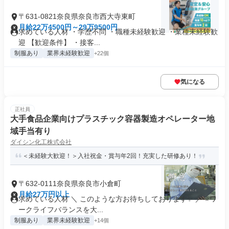
〒631-0821奈良県奈良市西大寺東町
月給22万4500円～29万9500円
求めている人材 ・学歴不問 ・職種未経験歓迎 ・業種未経験歓
迎 【歓迎条件】 ・接客...
制服あり
業界未経験歓迎
+22個
気になる
正社員
大手食品企業向けプラスチック容器製造オペレーター地
域手当有り
ダイシン化工株式会社
＜未経験大歓迎！＞入社祝金・賞与年2回！充実した研修あり！
〒632-0111奈良県奈良市小倉町
月給27万円以上
求めている人材 ＼ このような方お待ちしております✨ ／ ⭐ワ
ークライフバランスを大...
制服あり
業界未経験歓迎
+14個