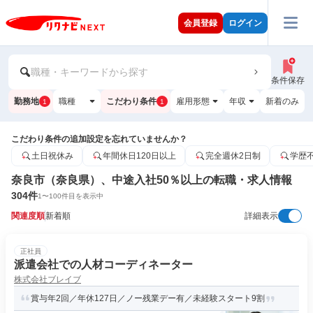
会員登録
ログイン
職種・キーワードから探す
条件保存
勤務地
職種
こだわり条件
雇用形態
年収
新着のみ
1
1
こだわり条件の追加設定を忘れていませんか？
土日祝休み
年間休日120日以上
完全週休2日制
学歴
奈良市（奈良県）、中途入社50％以上の転職・求人情報
304
件
1
〜
100
件目を表示中
関連度順
新着順
詳細表示
正社員
派遣会社での人材コーディネーター
株式会社ブレイブ
賞与年2回／年休127日／ノー残業デー有／未経験スタート9割