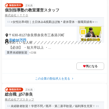
正社員
個別指導塾の教室運営スタッフ
株式会社ＩＴＴＯ
⭐女性比率4割｜土日休み&残業ほぼ無＊産休育休・復職実績有⭐
〒630-8127奈良県奈良市三条添川町
月給30万円
求めている人材 ／／／／／／／／／／／／／／／／／／／／
【必須】 ・短大卒以上 ・...
業界未経験歓迎
+22個
気になる
この企業の類似求人を見る
正社員
総合職_jj57奈良
株式会社アズスタッフ
未経験者歓迎！学歴不問／既卒・第二新卒歓迎／福利厚生充実！