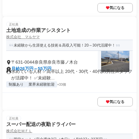
気になる
正社員
土地造成の作業アシスタント
株式会社 マルヤマ
未経験から生涯使える技術＆高収入可能！20～30代活躍中！
〒631-0044奈良県奈良市藤ノ木台
月給26万円～55万円
求めている人材 ✅高卒以上 20代・30代・40代の男性スタッフ
が活躍中！ ✅未経験...
制服あり
業界未経験歓迎
+33個
気になる
正社員
スーパー配送の夜勤ドライバー
株式会社ＭＦＬ