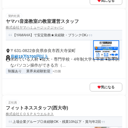
気になる
契約社員
ヤマハ音楽教室の教室運営スタッフ
株式会社ヤマハミュージックジャパン
【YAMAHA】で安定勤務★未経験・ブランクOK♪
〒631-0822奈良県奈良市西大寺栄町
月給19万5700円以上
求めている人材 ●短大・専門学校・4年制大学を卒業 ●基本的
なパソコン操作ができる方（...
制服あり
業界未経験歓迎
+21個
気になる
正社員
フィットネススタッフ(西大寺)
株式会社ＣＯＳＰＡウエルネス
上場企業グループ◎未経験OK・残業10h以下・賞与年2回