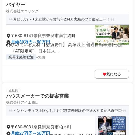
バイヤー
株式会社エコリング
月給30万〜✦未経験から賞与年234万実績のプロ鑑定士へ！
〒630-8141奈良県奈良市南京終町
月給30万円～50万円
求めている人材 【必須要件】 高卒以上 普通自動車運転免許
（AT限定可） 日本語ス...
業界未経験歓迎
+31個
気になる
正社員
ハウスメーカーでの提案営業
株式会社アイ工務店
インセンティブ上限なし！住宅営業未経験の中途入社者が活躍中◎
〒630-8031奈良県奈良市柏木町
月給27万円～50万円