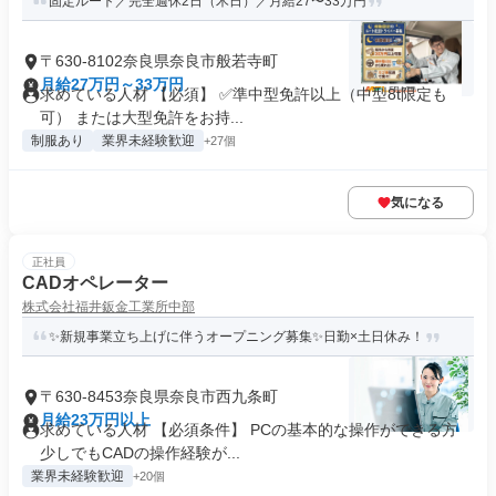
固定ルート／完全週休2日（木日）／月給27〜33万円
〒630-8102奈良県奈良市般若寺町
月給27万円～33万円
求めている人材 【必須】 ✅準中型免許以上（中型8t限定も
可） または大型免許をお持...
制服あり
業界未経験歓迎
+27個
気になる
正社員
CADオペレーター
株式会社福井鈑金工業所中部
✨新規事業立ち上げに伴うオープニング募集✨日勤×土日休み！
〒630-8453奈良県奈良市西九条町
月給23万円以上
求めている人材 【必須条件】 PCの基本的な操作ができる方
少しでもCADの操作経験が...
業界未経験歓迎
+20個