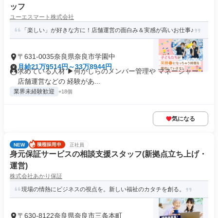
ッフ
ユーエスマート株式会社
「楽しい」が好きな方に！店舗運営の面白み＆実感が高いお仕事♪
〒631-0035奈良県奈良市学園中
月給21万9514円～33万8944円
求めている人材 ▶何かしらのメンバー管理や マネージャー・
店舗運営などの 経験があ...
業界未経験歓迎
+18個
気になる
NEW
正社員
身元保証サービスの相談支援スタッフ(新拠点立ち上げ・
運営)
株式会社あかり保証
現場の情熱にビジネスの視点を。新しい福祉のカタチを創る。
〒630-8122奈良県奈良市三条本町