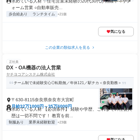
求めている人材 ✨住宅営業未経験の20代30代が活躍中 ○リフ
ォーム営業 ○自動車販売...
歩合給あり
ランチタイム
+21個
気になる
この企業の類似求人を見る
正社員
DX・OA機器の法人営業
ヤチヨコアシステム株式会社
チーム制で未経験安心◎転勤無／年休121／駅チカ＜奈良勤務＞
〒630-8115奈良県奈良市大宮町
月給32万1000円～35万6000円
求めている人材 【必須条件】 経験や学歴、これまでの社会人
歴は一切不問です！ 教育を前...
制服あり
業界未経験歓迎
+23個
気になる