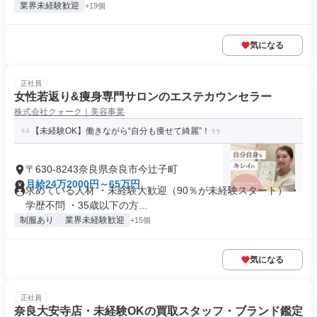
業界未経験歓迎
+19個
気になる
正社員
女性若返り&痩身専門サロンのエステカウンセラー
株式会社クォーク｜美容事業
【未経験OK】働きながら“自分も痩せて綺麗”！
〒630-8243奈良県奈良市今辻子町
月給24万2000円～65万円
求めている人材 ・未経験大歓迎（90％が未経験スタート） ・
学歴不問 ・35歳以下の方...
制服あり
業界未経験歓迎
+15個
気になる
正社員
奈良大安寺店・未経験OKの買取スタッフ・ブランド鑑定