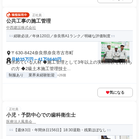
正社員
公共工事の施工管理
中西建設株式会社
経験必須／年休120日／奈良県A1ランク／明確な評価制度
〒630-8424奈良県奈良市古市町
月給35万円～41万6640円
求めている人材 ◆施工管理として3年以上の実務経験をお持ち
の方 ◆2級土木施工管理技士...
制服あり
業界未経験歓迎
+26個
気になる
正社員
小児・予防中心での歯科衛生士
医療法人鳳凰会
【週休3日・年間休日156日】18:30退勤・残業ほぼなし