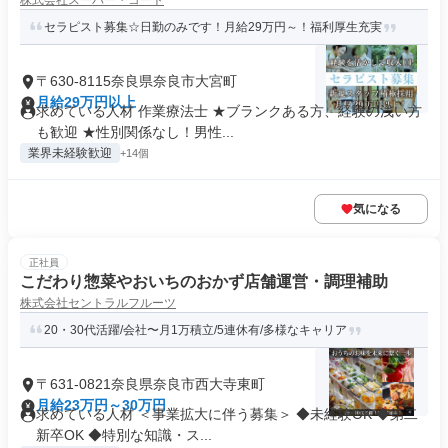
株式会社スーパー・コート
セラピスト募集☆日勤のみです！月給29万円～！福利厚生充実
〒630-8115奈良県奈良市大宮町
月給29万円以上
求めている人材 作業療法士 ★ブランクある方、経験の浅い方
も歓迎 ★性別関係なし！男性...
業界未経験歓迎
+14個
気になる
正社員
こだわり惣菜やおいちのおかず店舗運営・調理補助
株式会社セントラルフルーツ
20・30代活躍/会社〜月1万積立/5連休有/多様なキャリア
〒631-0821奈良県奈良市西大寺東町
月給23万円～30万円
求めている人材 ＜事業拡大に伴う募集＞ ◆未経験OK ◆第二
新卒OK ◆特別な知識・ス...