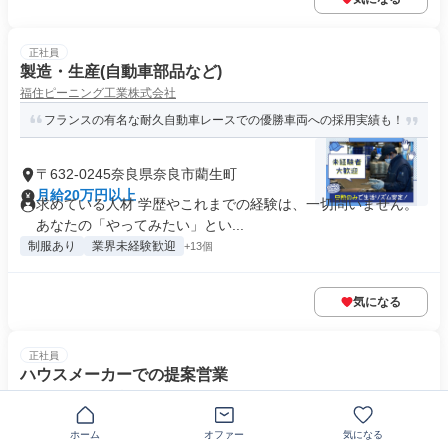
正社員
製造・生産(自動車部品など)
福住ピーニング工業株式会社
フランスの有名な耐久自動車レースでの優勝車両への採用実績も！
〒632-0245奈良県奈良市藺生町
月給20万円以上
求めている人材 学歴やこれまでの経験は、一切問いません。
あなたの「やってみたい」とい...
制服あり
業界未経験歓迎
+13個
気になる
正社員
ハウスメーカーでの提案営業
株式会社アイ工務店
インセンティブ上限なし！住宅営業未経験の中途入社者が活躍中◎
ホーム
オファー
気になる