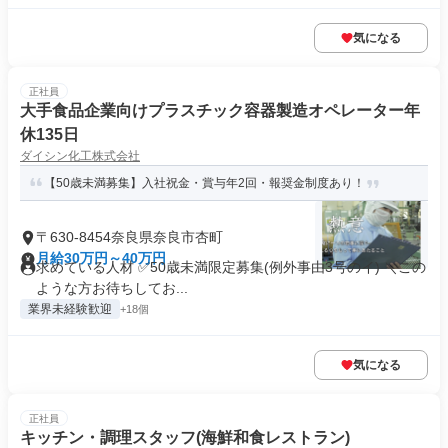
気になる
正社員
大手食品企業向けプラスチック容器製造オペレーター年
休135日
ダイシン化工株式会社
【50歳未満募集】入社祝金・賞与年2回・報奨金制度あり！
〒630-8454奈良県奈良市杏町
月給30万円～40万円
求めている人材 ✅50歳未満限定募集(例外事由3号のイ) ＼この
ような方お待ちしてお...
業界未経験歓迎
+18個
気になる
正社員
キッチン・調理スタッフ(海鮮和食レストラン)