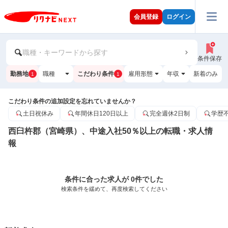
会員登録
ログイン
職種・キーワードから探す
条件保存
勤務地
職種
こだわり条件
雇用形態
年収
新着のみ
1
1
こだわり条件の追加設定を忘れていませんか？
土日祝休み
年間休日120日以上
完全週休2日制
学歴
西臼杵郡（宮崎県）、中途入社50％以上の転職・求人情
報
条件に合った求人が 0件でした
検索条件を緩めて、再度検索してください